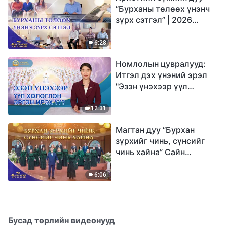
“Бурханы төлөөх үнэнч
зүрх сэтгэл” | 2026
Магтаалын дуу хоолой
6:28
Номлолын цувралууд:
Итгэл дэх үнэний эрэл
"Эзэн үнэхээр үүл
хөлөглөн эргэн ирэх үү?"
12:31
Магтан дуу “Бурхан
зүрхийг чинь, сүнсийг
чинь хайна” Сайн
мэдээний найрал дуу |
2026 Магтаалын дуу
6:06
хоолой
Бусад төрлийн видеонууд