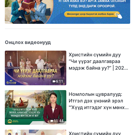
Онцлох видеонууд
Христийн сүмийн дуу
“Чи үүрэг даалгавраа
мэдэж байна уу?” | 2026
Магтаалын дуу хоолой
6:11
Номлолын цувралууд:
Итгэл дэх үнэний эрэл
"‘Хүүд итгэдэг хүн мөнх
амьтай’ гэдэг нь үнэндээ
юу гэсэн үг вэ?"
11:44
Христийн сүмийн дуу