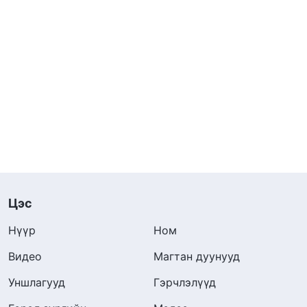
Цэс
Нүүр
Ном
Видео
Магтан дуунууд
Уншлагууд
Гэрчлэлүүд