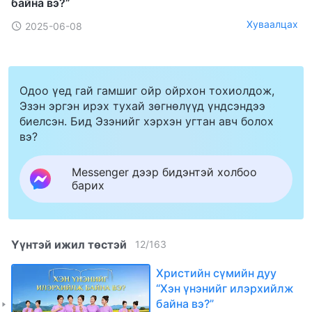
байна вэ?”
Хуваалцах
2025-06-08
Одоо үед гай гамшиг ойр ойрхон тохиолдож,
Эзэн эргэн ирэх тухай зөгнөлүүд үндсэндээ
биелсэн. Бид Эзэнийг хэрхэн угтан авч болох
вэ?
Messenger дээр бидэнтэй холбоо
барих
Үүнтэй ижил төстэй
12
/
163
Христийн сүмийн дуу
“Хэн үнэнийг илэрхийлж
байна вэ?”