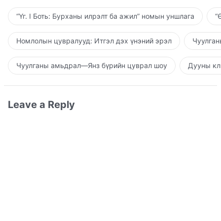
“Үг. I Боть: Бурханы илрэлт ба ажил” номын уншлага
“
Номлолын цувралууд: Итгэл дэх үнэний эрэл
Чуулган
Чуулганы амьдрал—Янз бүрийн цуврал шоу
Дууны кл
Leave a Reply