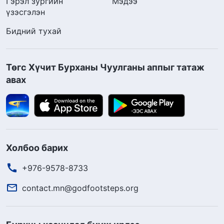
Гэрэл зургийн
Мэдээ
үзэсгэлэн
Бидний тухай
Төгс Хүчит Бурханы Чуулганы аппыг татаж
авах
Холбоо барих
+976-9578-8733
contact.mn@godfootsteps.org