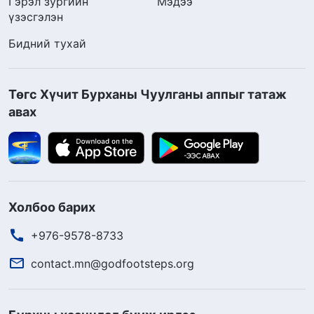
Гэрэл зургийн
Мэдээ
үзэсгэлэн
Бидний тухай
Төгс Хүчит Бурханы Чуулганы аппыг татаж
авах
Холбоо барих
+976-9578-8733
contact.mn@godfootsteps.org