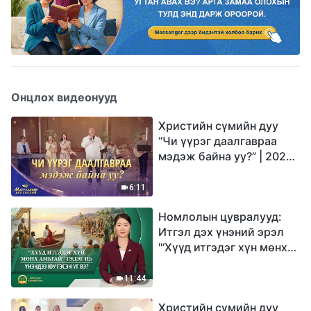
Онцлох видеонууд
Христийн сүмийн дуу
“Чи үүрэг даалгавраа
мэдэж байна уу?” | 2026
Магтаалын дуу хоолой
6:11
Номлолын цувралууд:
Итгэл дэх үнэний эрэл
"‘Хүүд итгэдэг хүн мөнх
амьтай’ гэдэг нь үнэндээ
юу гэсэн үг вэ?"
11:44
Христийн сүмийн дуу