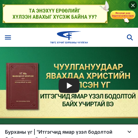
Бурханы үг | "Итгэгчид ямар үзэл бодолтой