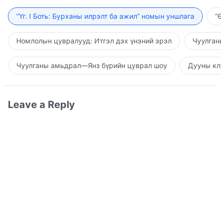
“Үг. I Боть: Бурханы илрэлт ба ажил” номын уншлага
“
Номлолын цувралууд: Итгэл дэх үнэний эрэл
Чуулган
Чуулганы амьдрал—Янз бүрийн цуврал шоу
Дууны кл
Leave a Reply