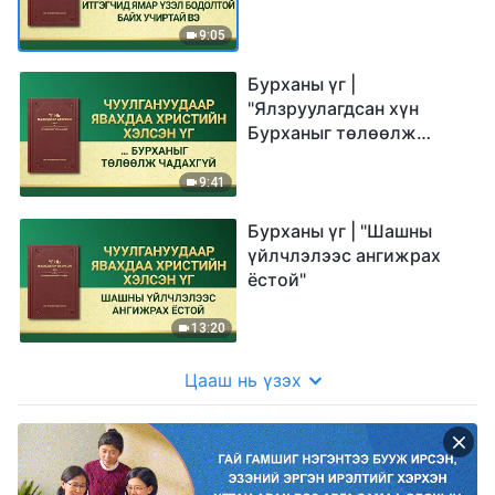
9:05
Бурханы үг |
"Ялзруулагдсан хүн
Бурханыг төлөөлж
чадахгүй"
9:41
Бурханы үг | "Шашны
үйлчлэлээс ангижрах
ёстой"
13:20
Цааш нь үзэх