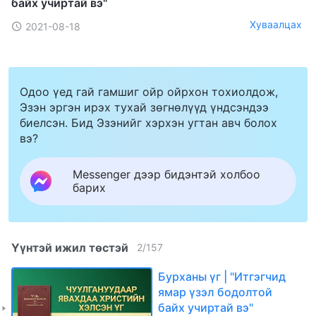
байх учиртай вэ"
Хуваалцах
2021-08-18
Одоо үед гай гамшиг ойр ойрхон тохиолдож,
Эзэн эргэн ирэх тухай зөгнөлүүд үндсэндээ
биелсэн. Бид Эзэнийг хэрхэн угтан авч болох
вэ?
Messenger дээр бидэнтэй холбоо
барих
Үүнтэй ижил төстэй
2
/
157
Бурханы үг | "Итгэгчид
ямар үзэл бодолтой
байх учиртай вэ"