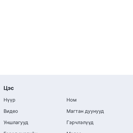
Цэс
Нүүр
Ном
Видео
Магтан дуунууд
Уншлагууд
Гэрчлэлүүд