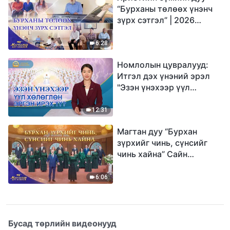
“Бурханы төлөөх үнэнч
зүрх сэтгэл” | 2026
Магтаалын дуу хоолой
6:28
Номлолын цувралууд:
Итгэл дэх үнэний эрэл
"Эзэн үнэхээр үүл
хөлөглөн эргэн ирэх үү?"
12:31
Магтан дуу “Бурхан
зүрхийг чинь, сүнсийг
чинь хайна” Сайн
мэдээний найрал дуу |
2026 Магтаалын дуу
6:06
хоолой
Бусад төрлийн видеонууд