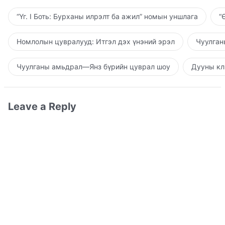
“Үг. I Боть: Бурханы илрэлт ба ажил” номын уншлага
“
Номлолын цувралууд: Итгэл дэх үнэний эрэл
Чуулган
Чуулганы амьдрал—Янз бүрийн цуврал шоу
Дууны кл
Leave a Reply