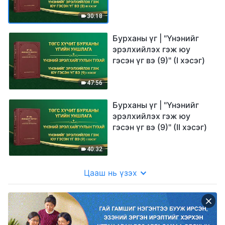
30:18
Бурханы үг | "Үнэнийг
эрэлхийлэх гэж юу
гэсэн үг вэ (9)" (I хэсэг)
47:56
Бурханы үг | "Үнэнийг
эрэлхийлэх гэж юу
гэсэн үг вэ (9)" (II хэсэг)
40:32
Цааш нь үзэх