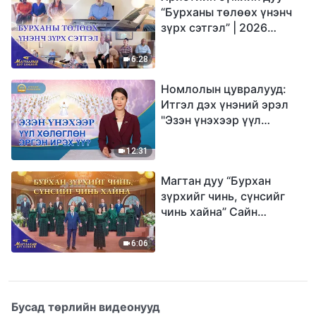
“Бурханы төлөөх үнэнч
зүрх сэтгэл” | 2026
Магтаалын дуу хоолой
6:28
Номлолын цувралууд:
Итгэл дэх үнэний эрэл
"Эзэн үнэхээр үүл
хөлөглөн эргэн ирэх үү?"
12:31
Магтан дуу “Бурхан
зүрхийг чинь, сүнсийг
чинь хайна” Сайн
мэдээний найрал дуу |
2026 Магтаалын дуу
6:06
хоолой
Бусад төрлийн видеонууд