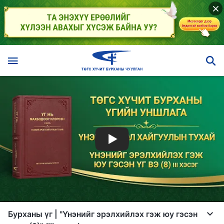
Бурханы үг | "Үнэнийг эрэлхийлэх гэж юу гэсэн