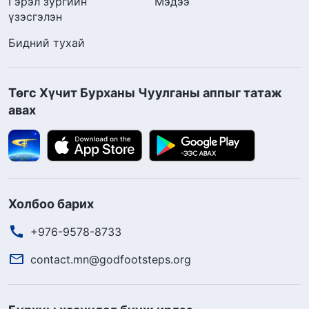
Гэрэл зургийн
Мэдээ
үзэсгэлэн
Бидний тухай
Төгс Хүчит Бурханы Чуулганы аппыг татаж
авах
Холбоо барих
+976-9578-8733
contact.mn@godfootsteps.org