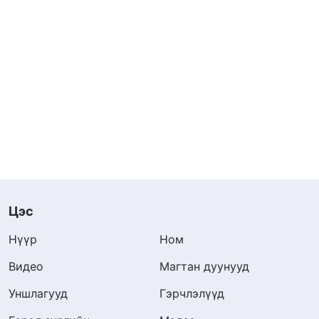
Цэс
Нүүр
Ном
Видео
Магтан дуунууд
Уншлагууд
Гэрчлэлүүд