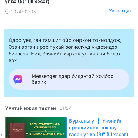
үг вэ (8)" (III хэсэг)
Хуваалцах
2024-02-08
Одоо үед гай гамшиг ойр ойрхон тохиолдож,
Эзэн эргэн ирэх тухай зөгнөлүүд үндсэндээ
биелсэн. Бид Эзэнийг хэрхэн угтан авч болох
вэ?
Messenger дээр бидэнтэй холбоо
барих
Үүнтэй ижил төстэй
21
/
27
Бурханы үг | "Үнэнийг
эрэлхийлэх гэж юу
гэсэн үг вэ (8)" (III хэсэг)