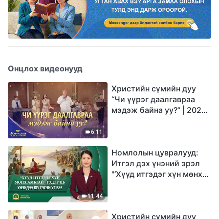
Онцлох видеонууд
Христийн сүмийн дуу
“Чи үүрэг даалгавраа
мэдэж байна уу?” | 2026
Магтаалын дуу хоолой
6:11
Номлолын цувралууд:
Итгэл дэх үнэний эрэл
"‘Хүүд итгэдэг хүн мөнх
амьтай’ гэдэг нь үнэндээ
юу гэсэн үг вэ?"
11:44
Христийн сүмийн дуу