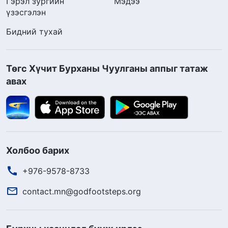
Гэрэл зургийн
Мэдээ
үзэсгэлэн
Бидний тухай
Төгс Хүчит Бурханы Чуулганы аппыг татаж
авах
Холбоо барих
+976-9578-8733
contact.mn@godfootsteps.org