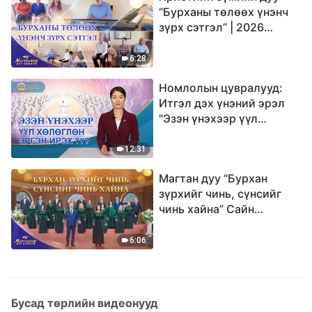
“Бурханы төлөөх үнэнч
зүрх сэтгэл” | 2026
Магтаалын дуу хоолой
6:28
Номлолын цувралууд:
Итгэл дэх үнэний эрэл
"Эзэн үнэхээр үүл
хөлөглөн эргэн ирэх үү?"
12:31
Магтан дуу “Бурхан
зүрхийг чинь, сүнсийг
чинь хайна” Сайн
мэдээний найрал дуу |
2026 Магтаалын дуу
6:06
хоолой
Бусад төрлийн видеонууд