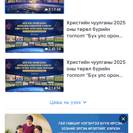
дуу хоолой” 1-р анги
3:17:44
Христийн чуулганы 2025
оны төрөл бүрийн
тоглолт “Бүх улс орон
дахь Бурханы сонгосон
хүмүүс Төгс Хүчит
2:45:34
Бурханыг магтдаг” (II
хэсэг)
Христийн чуулганы 2025
оны төрөл бүрийн
тоглолт “Бүх улс орон
дахь Бурханы сонгосон
хүмүүс Төгс Хүчит
2:14:56
Бурханыг магтдаг” (I
хэсэг)
Цааш нь үзэх