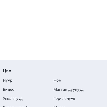
Цэс
Нүүр
Ном
Видео
Магтан дуунууд
Уншлагууд
Гэрчлэлүүд