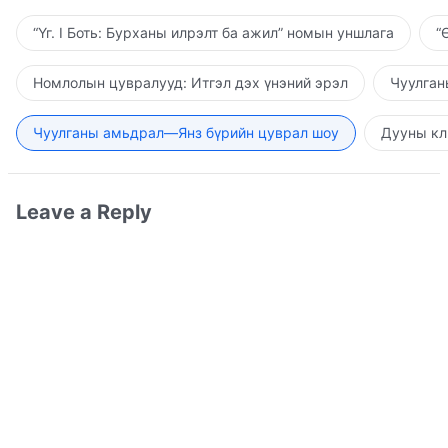
“Үг. I Боть: Бурханы илрэлт ба ажил” номын уншлага
“
Номлолын цувралууд: Итгэл дэх үнэний эрэл
Чуулган
Чуулганы амьдрал—Янз бүрийн цуврал шоу
Дууны кл
Leave a Reply