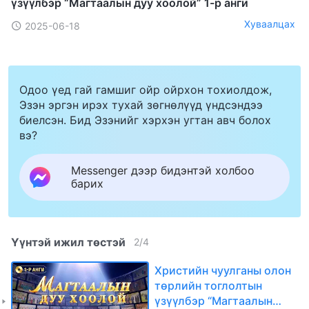
үзүүлбэр “Магтаалын дуу хоолой” 1-р анги
Хуваалцах
2025-06-18
Одоо үед гай гамшиг ойр ойрхон тохиолдож,
Эзэн эргэн ирэх тухай зөгнөлүүд үндсэндээ
биелсэн. Бид Эзэнийг хэрхэн угтан авч болох
вэ?
Messenger дээр бидэнтэй холбоо
барих
Үүнтэй ижил төстэй
2
/
4
Христийн чуулганы олон
төрлийн тоглолтын
үзүүлбэр “Магтаалын