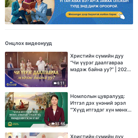
Онцлох видеонууд
Христийн сүмийн дуу
“Чи үүрэг даалгавраа
мэдэж байна уу?” | 2026
Магтаалын дуу хоолой
6:11
Номлолын цувралууд:
Итгэл дэх үнэний эрэл
"‘Хүүд итгэдэг хүн мөнх
амьтай’ гэдэг нь үнэндээ
юу гэсэн үг вэ?"
11:44
Христийн сүмийн дуу