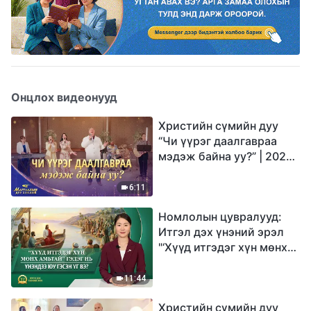
Онцлох видеонууд
Христийн сүмийн дуу
“Чи үүрэг даалгавраа
мэдэж байна уу?” | 2026
Магтаалын дуу хоолой
6:11
Номлолын цувралууд:
Итгэл дэх үнэний эрэл
"‘Хүүд итгэдэг хүн мөнх
амьтай’ гэдэг нь үнэндээ
юу гэсэн үг вэ?"
11:44
Христийн сүмийн дуу