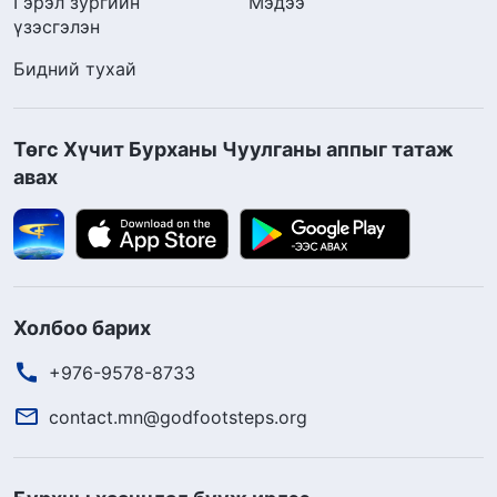
Гэрэл зургийн
Мэдээ
үзэсгэлэн
Бидний тухай
Төгс Хүчит Бурханы Чуулганы аппыг татаж
авах
Холбоо барих
+976-9578-8733
contact.mn@godfootsteps.org