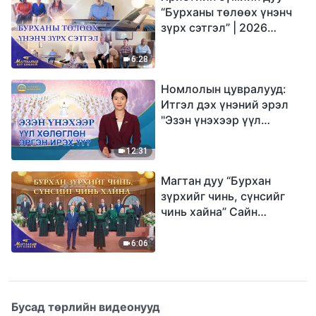
“Бурханы төлөөх үнэнч
зүрх сэтгэл” | 2026
Магтаалын дуу хоолой
6:28
Номлолын цувралууд:
Итгэл дэх үнэний эрэл
"Эзэн үнэхээр үүл
хөлөглөн эргэн ирэх үү?"
12:31
Магтан дуу “Бурхан
зүрхийг чинь, сүнсийг
чинь хайна” Сайн
мэдээний найрал дуу |
2026 Магтаалын дуу
6:06
хоолой
Бусад төрлийн видеонууд