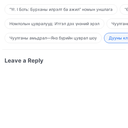
“Үг. I Боть: Бурханы илрэлт ба ажил” номын уншлага
“
Номлолын цувралууд: Итгэл дэх үнэний эрэл
Чуулган
Чуулганы амьдрал—Янз бүрийн цуврал шоу
Дууны кл
Leave a Reply