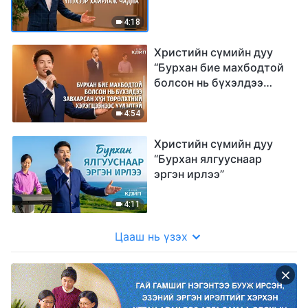
үнэхээр хайрлаж чадна”
4:18
Христийн сүмийн дуу
“Бурхан бие махбодтой
болсон нь бүхэлдээ
завхарсан хүн
төрөлхтний
4:54
хэрэгцээнээс үүдэлтэй”
Христийн сүмийн дуу
“Бурхан ялгууснаар
эргэн ирлээ”
4:11
Цааш нь үзэх