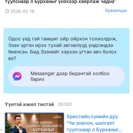
туулснаар л Бурханыг үнэхээр хайрлаж чадна”
Хуваалцах
2026-05-19
Одоо үед гай гамшиг ойр ойрхон тохиолдож,
Эзэн эргэн ирэх тухай зөгнөлүүд үндсэндээ
биелсэн. Бид Эзэнийг хэрхэн угтан авч болох
вэ?
Messenger дээр бидэнтэй холбоо
барих
Үүнтэй ижил төстэй
29
/
263
Христийн сүмийн дуу
“Чи зовлон, шалгалт
туулснаар л Бурханыг