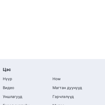
Цэс
Нүүр
Ном
Видео
Магтан дуунууд
Уншлагууд
Гэрчлэлүүд