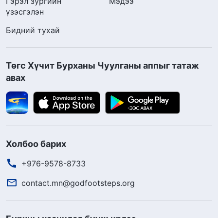
Гэрэл зургийн
Мэдээ
үзэсгэлэн
Бидний тухай
Төгс Хүчит Бурханы Чуулганы аппыг татаж
авах
Холбоо барих
+976-9578-8733
contact.mn@godfootsteps.org