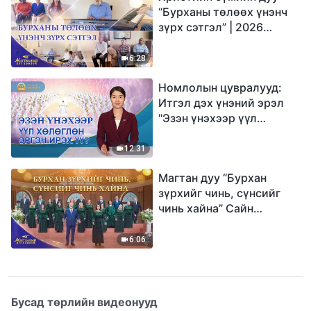
“Бурханы төлөөх үнэнч
зүрх сэтгэл” | 2026
Магтаалын дуу хоолой
6:28
Номлолын цувралууд:
Итгэл дэх үнэний эрэл
"Эзэн үнэхээр үүл
хөлөглөн эргэн ирэх үү?"
12:31
Магтан дуу “Бурхан
зүрхийг чинь, сүнсийг
чинь хайна” Сайн
мэдээний найрал дуу |
2026 Магтаалын дуу
6:06
хоолой
Бусад төрлийн видеонууд