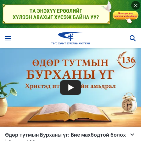
Өдөр тутмын Бурханы үг: Бие махбодтой болох