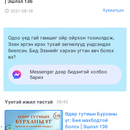
| Эшлэл 136
Хуваалцах
2021-08-16
Одоо үед гай гамшиг ойр ойрхон тохиолдож,
Эзэн эргэн ирэх тухай зөгнөлүүд үндсэндээ
биелсэн. Бид Эзэнийг хэрхэн угтан авч болох
вэ?
Messenger дээр бидэнтэй холбоо
барих
Үүнтэй ижил төстэй
38
/
42
Өдөр тутмын Бурханы
үг: Бие махбодтой
болох | Эшлэл 136