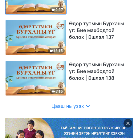
9:37
Өдөр тутмын Бурханы
үг: Бие махбодтой
болох | Эшлэл 137
13:15
Өдөр тутмын Бурханы
үг: Бие махбодтой
болох | Эшлэл 138
7:15
Цааш нь үзэх