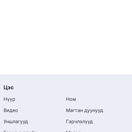
Цэс
Нүүр
Ном
Видео
Магтан дуунууд
Уншлагууд
Гэрчлэлүүд