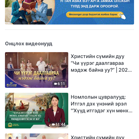
Онцлох видеонууд
Христийн сүмийн дуу
“Чи үүрэг даалгавраа
мэдэж байна уу?” | 2026
Магтаалын дуу хоолой
6:11
Номлолын цувралууд:
Итгэл дэх үнэний эрэл
"‘Хүүд итгэдэг хүн мөнх
амьтай’ гэдэг нь үнэндээ
юу гэсэн үг вэ?"
11:44
Христийн сүмийн дуу