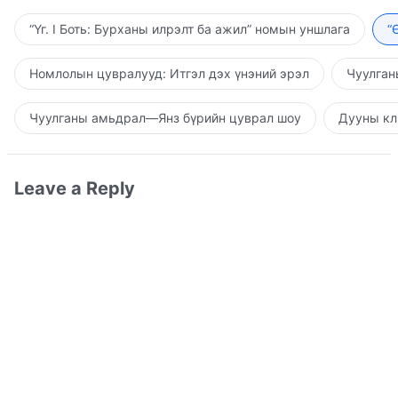
“Үг. I Боть: Бурханы илрэлт ба ажил” номын уншлага
“
Номлолын цувралууд: Итгэл дэх үнэний эрэл
Чуулган
Чуулганы амьдрал—Янз бүрийн цуврал шоу
Дууны кл
Leave a Reply