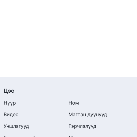
Цэс
Нүүр
Ном
Видео
Магтан дуунууд
Уншлагууд
Гэрчлэлүүд