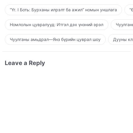
“Үг. I Боть: Бурханы илрэлт ба ажил” номын уншлага
“
Номлолын цувралууд: Итгэл дэх үнэний эрэл
Чуулган
Чуулганы амьдрал—Янз бүрийн цуврал шоу
Дууны кл
Leave a Reply