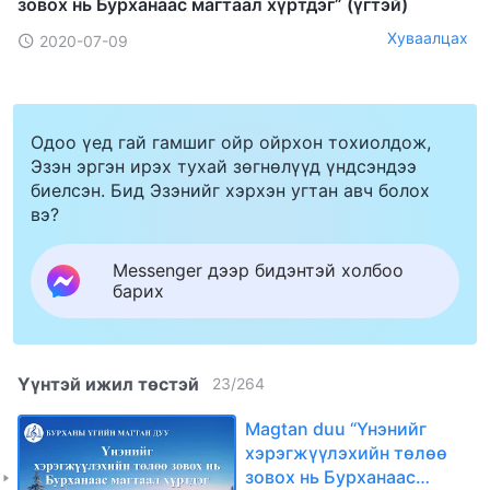
зовох нь Бурханаас магтаал хүртдэг” (үгтэй)
Хуваалцах
2020-07-09
Одоо үед гай гамшиг ойр ойрхон тохиолдож,
Эзэн эргэн ирэх тухай зөгнөлүүд үндсэндээ
биелсэн. Бид Эзэнийг хэрхэн угтан авч болох
вэ?
Messenger дээр бидэнтэй холбоо
барих
Үүнтэй ижил төстэй
23
/
264
Magtan duu “Үнэнийг
хэрэгжүүлэхийн төлөө
зовох нь Бурханаас