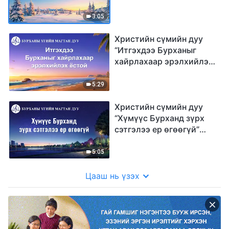
магтаал хүртдэг” (үгтэй)
3:05
Христийн сүмийн дуу
“Итгэхдээ Бурханыг
хайрлахаар эрэлхийлэх
ёстой” (Lyrics)
5:29
Христийн сүмийн дуу
“Хүмүүс Бурханд зүрх
сэтгэлээ ер өгөөгүй”
(Lyrics)
5:05
Цааш нь үзэх