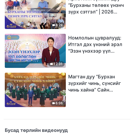
“Бурханы төлөөх үнэнч
зүрх сэтгэл” | 2026
Магтаалын дуу хоолой
6:28
Номлолын цувралууд:
Итгэл дэх үнэний эрэл
"Эзэн үнэхээр үүл
хөлөглөн эргэн ирэх үү?"
12:31
Магтан дуу “Бурхан
зүрхийг чинь, сүнсийг
чинь хайна” Сайн
мэдээний найрал дуу |
2026 Магтаалын дуу
6:06
хоолой
Бусад төрлийн видеонууд