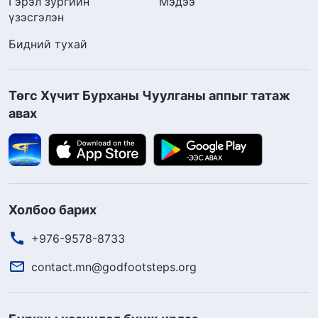
Гэрэл зургийн
Мэдээ
үзэсгэлэн
Бидний тухай
Төгс Хүчит Бурханы Чуулганы аппыг татаж
авах
Холбоо барих
+976-9578-8733
contact.mn@godfootsteps.org