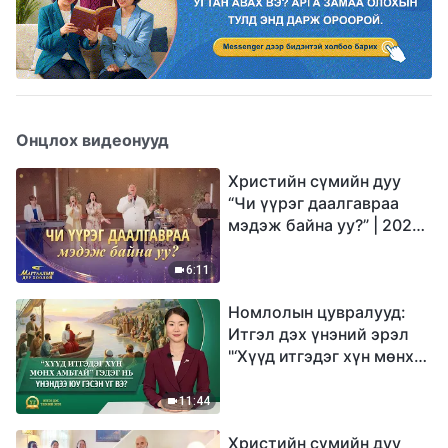
Онцлох видеонууд
Христийн сүмийн дуу
“Чи үүрэг даалгавраа
мэдэж байна уу?” | 2026
Магтаалын дуу хоолой
6:11
Номлолын цувралууд:
Итгэл дэх үнэний эрэл
"‘Хүүд итгэдэг хүн мөнх
амьтай’ гэдэг нь үнэндээ
юу гэсэн үг вэ?"
11:44
Христийн сүмийн дуу