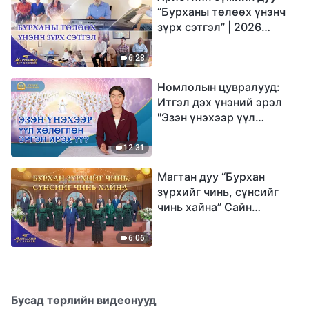
“Бурханы төлөөх үнэнч
зүрх сэтгэл” | 2026
Магтаалын дуу хоолой
6:28
Номлолын цувралууд:
Итгэл дэх үнэний эрэл
"Эзэн үнэхээр үүл
хөлөглөн эргэн ирэх үү?"
12:31
Магтан дуу “Бурхан
зүрхийг чинь, сүнсийг
чинь хайна” Сайн
мэдээний найрал дуу |
2026 Магтаалын дуу
6:06
хоолой
Бусад төрлийн видеонууд