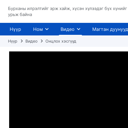
Бурханы илрэлтийг эрж хайж, хүсэн хүлээдэг бүх хүнийг
урьж байна
Нүүр
Ном
Видео
Магтан дуунуу
Нүүр
Видео
Онцлох хэсгүүд