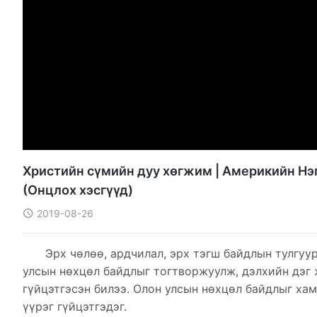
Христийн сүмийн дуу хөгжим | Америкийн Нэг
(Онцлох хэсгүүд)
2019-08-26
Эрх чөлөө, ардчилал, эрх тэгш байдлын тулгуу
улсын нөхцөл байдлыг тогтворжуулж, дэлхийн дэг 
гүйцэтгэсэн билээ. Олон улсын нөхцөл байдлыг хам
үүрэг гүйцэтгэдэг.