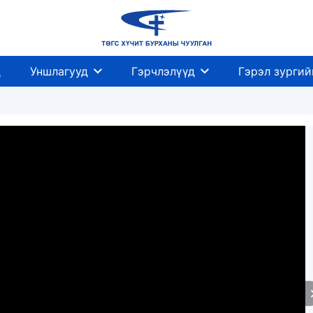
д
Уншлагууд
Гэрчлэлүүд
Гэрэл зургий