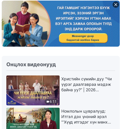
Христийн сүмийн дуу хөгжим |
Бурхан хууль гаргасан нь
(Онцлох хэсгүүд)
4:47
Христийн сүмийн дуу хөгжим |
Бурхан Содом, Гоморраг
сүйрүүлсэн нь (Онцлох
хэсгүүд)
2:25
Онцлох видеонууд
Христийн сүмийн дуу хөгжим |
Бурхан газар дэлхийг үерээр
Христийн сүмийн дуу “Чи
сүйрүүлсэн нь (Онцлох
үүрэг даалгавраа мэдэж
хэсгүүд)
4:23
байна уу?” | 2026
Магтаалын дуу хоолой
Христийн сүмийн дуу хөгжим |
6:11
Бурхан дэлхийг бүтээсэн нь
(Онцлох хэсгүүд)
Номлолын цувралууд:
Итгэл дэх үнэний эрэл
5:26
"‘Хүүд итгэдэг хүн мөнх
амьтай’ гэдэг нь үнэндээ