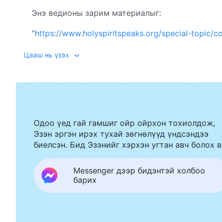
Энэ ведионы зарим материалыг:
“
https://www.holyspiritspeaks.org/special-topic/c
Цааш нь үзэх
Одоо үед гай гамшиг ойр ойрхон тохиолдож,
Эзэн эргэн ирэх тухай зөгнөлүүд үндсэндээ
биелсэн. Бид Эзэнийг хэрхэн угтан авч болох в
Messenger дээр бидэнтэй холбоо
барих