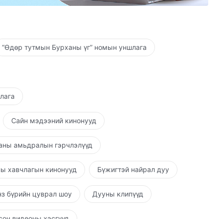
“Өдөр тутмын Бурханы үг” номын уншлага
шлага
Сайн мэдээний кинонууд
аны амьдралын гэрчлэлүүд
ы хавчлагын кинонууд
Бүжигтэй найрал дуу
з бүрийн цуврал шоу
Дууны клипүүд
он видеоны хэсгүүд