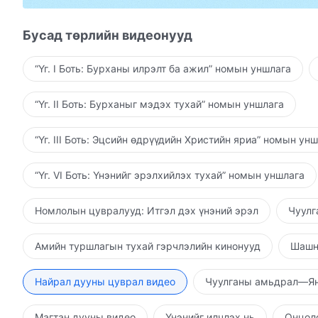
Бусад төрлийн видеонууд
“Үг. I Боть: Бурханы илрэлт ба ажил” номын уншлага
“Үг. II Боть: Бурханыг мэдэх тухай” номын уншлага
“Үг. III Боть: Эцсийн өдрүүдийн Христийн яриа” номын ун
“Үг. VI Боть: Үнэнийг эрэлхийлэх тухай” номын уншлага
Номлолын цувралууд: Итгэл дэх үнэний эрэл
Чуулг
Амийн туршлагын тухай гэрчлэлийн кинонууд
Шашн
Найрал дууны цуврал видео
Чуулганы амьдрал—Ян
Магтан дууны видео
Үнэнийг илчлэх нь
Онцолс