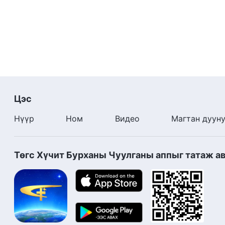
Цэс
Нүүр
Ном
Видео
Магтан дуун
Төгс Хүчит Бурханы Чуулганы аппыг татаж а