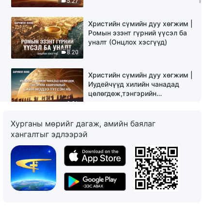
5:27
Христийн сүмийн дуу хөгжим |
Ромын эзэнт гүрний үүсэл ба
уналт (Онцлох хэсгүүд)
8:20
Христийн сүмийн дуу хөгжим |
Иудейчүүд хилийн чанадад
цөлөгдөж,тэнгэрийн
хаанчлалын сайн мэдээ түгсэн
3:21
нь (Онцлох хэсгүүд)
Хурганы мөрийг дагаж, амийн баялаг
Христийн сүмийн дуу хөгжим |
хангалтыг эдлээрэй
Бурхан газар дээр ирж,
нүглийн тахил болсон нь
(Онцлох хэсгүүд)
6:55
Христийн сүмийн дуу хөгжим |
Израильчуудад өгсөн Бурханы
амлалт (Онцлох хэсгүүд)
2:31