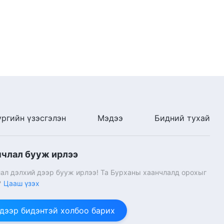
ургийн үзэсгэлэн
Мэдээ
Бидний тухай
нчлал бууж ирлээ
ал дэлхий дээр бууж ирлээ! Та Бурханы хаанчлалд орохыг
?
Цааш үзэх
 дээр бидэнтэй холбоо барих