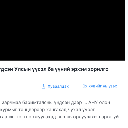
дсэн Улсын үүсэл ба үүний эрхэм зорилго
Эх хувийг нь үзэх
Хуваалцах
р зарчмаа баримталсны үндсэн дээр ... АНУ олон
журмыг тэнцвэрээр хангахад чухал үүрэг
гаалж, тогтворжуулахад энэ нь орлуулахын аргагүй