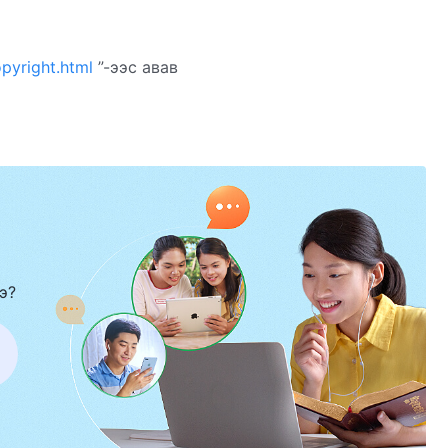
opyright.html
”-ээс авав
э?