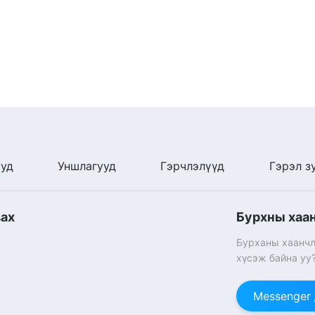
ууд
Уншлагууд
Гэрчлэлүүд
Гэрэл з
вах
Бурхны хаа
Бурханы хаанчл
хүсэж байна уу
Messenger