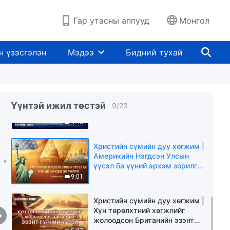
хүний хувь заяаг захирдаг
(Онцлох хэсгүүд)
26:47
Гар утасны аппууд
Монгол
Христийн сүмийн дуу хөгжим |
Бурхан Израильчуудыг
н үзэсгэлэн
Мэдээ
Бидний тухай
Египетээс гаргасан нь (Онцлох
хэсгүүд)
4:40
Христийн сүмийн дуу хөгжим |
Бурханы удирдлага үргэлж
Үүнтэй ижил төстэй
9
/
23
урагшилж байдаг (Онцлох
хэсгүүд)
4:43
Христийн сүмийн дуу хөгжим |
Америкийн Нэгдсэн Улсын
үүсэл ба үүний эрхэм зорилго
(Онцлох хэсгүүд)
9:01
Христийн сүмийн дуу хөгжим |
Хүн төрөлхтний хөгжлийг
жолоодсон Британийн эзэнт
гүрний үүсэл (Онцлох хэсгүүд)