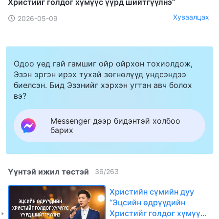
Христийг голдог хүмүүс үүрд шийтгүүлнэ”
Хуваалцах
2026-05-09
Одоо үед гай гамшиг ойр ойрхон тохиолдож,
Эзэн эргэн ирэх тухай зөгнөлүүд үндсэндээ
биелсэн. Бид Эзэнийг хэрхэн угтан авч болох
вэ?
Messenger дээр бидэнтэй холбоо
барих
Үүнтэй ижил төстэй
36
/
263
Христийн сүмийн дуу
“Эцсийн өдрүүдийн
Христийг голдог хүмүүс