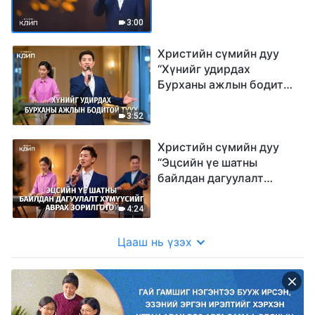
үүрд шийтгүүлнэ”
3:00
Христийн сүмийн дуу
“Хүнийг удирдах
Бурханы ажлын бодитой
түүх”
3:52
Христийн сүмийн дуу
“Эцсийн үе шатны
байлдан дагуулалт
хүмүүсийг аврах
зорилготой”
4:24
Цааш нь үзэх