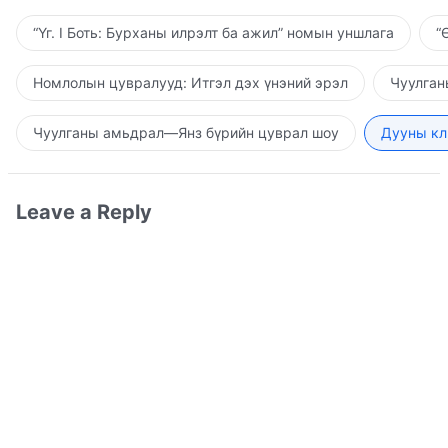
“Үг. I Боть: Бурханы илрэлт ба ажил” номын уншлага
“
Номлолын цувралууд: Итгэл дэх үнэний эрэл
Чуулган
Чуулганы амьдрал—Янз бүрийн цуврал шоу
Дууны кл
Leave a Reply