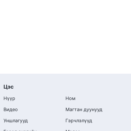
Цэс
Нүүр
Ном
Видео
Магтан дуунууд
Уншлагууд
Гэрчлэлүүд