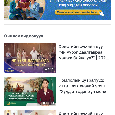
Онцлох видеонууд
Христийн сүмийн дуу
“Чи үүрэг даалгавраа
мэдэж байна уу?” | 2026
Магтаалын дуу хоолой
6:11
Номлолын цувралууд:
Итгэл дэх үнэний эрэл
"‘Хүүд итгэдэг хүн мөнх
амьтай’ гэдэг нь үнэндээ
юу гэсэн үг вэ?"
11:44
Христийн сүмийн дуу