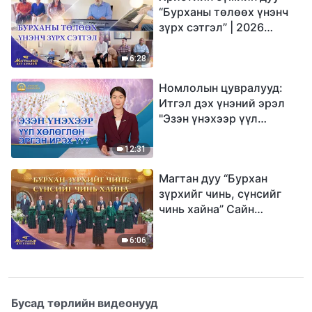
“Бурханы төлөөх үнэнч
зүрх сэтгэл” | 2026
Магтаалын дуу хоолой
6:28
Номлолын цувралууд:
Итгэл дэх үнэний эрэл
"Эзэн үнэхээр үүл
хөлөглөн эргэн ирэх үү?"
12:31
Магтан дуу “Бурхан
зүрхийг чинь, сүнсийг
чинь хайна” Сайн
мэдээний найрал дуу |
2026 Магтаалын дуу
6:06
хоолой
Бусад төрлийн видеонууд