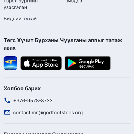
Гэрэл зургийн
Мэдээ
үзэсгэлэн
Бидний тухай
Төгс Хүчит Бурханы Чуулганы аппыг татаж
авах
Холбоо барих
+976-9578-8733
contact.mn@godfootsteps.org