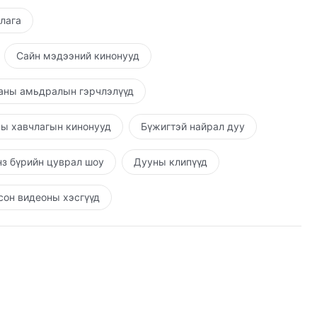
шлага
Сайн мэдээний кинонууд
аны амьдралын гэрчлэлүүд
ы хавчлагын кинонууд
Бүжигтэй найрал дуу
з бүрийн цуврал шоу
Дууны клипүүд
он видеоны хэсгүүд