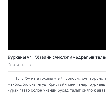
Бурханы үг | "Хэвийн сүнслэг амьдралын тала
2020-10-16
Төгс Хүчит Бурханы үгийг сонсож, хүн төрөлхт
махбод болсны нууц, Христийн мөн чанар, Бурханд 
хүрэх газар болон үнэний бусад талыг ойлгож аваа