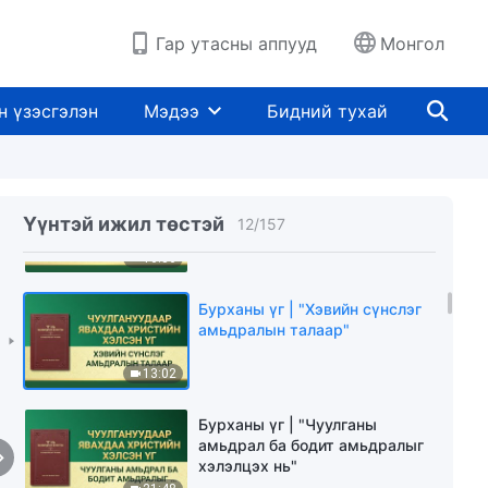
15:13
Гар утасны аппууд
Монгол
Бурханы үг | "Хэрхэн Бурханы
хүсэлд нийцүүлэн үйлчлэх вэ"
н үзэсгэлэн
Мэдээ
Бидний тухай
22:09
Бурханы үг | "Бодит байдлыг
хэрхэн мэдэх тухай"
Үүнтэй ижил төстэй
12
/
157
16:36
Бурханы үг | "Хэвийн сүнслэг
амьдралын талаар"
13:02
Бурханы үг | "Чуулганы
амьдрал ба бодит амьдралыг
хэлэлцэх нь"