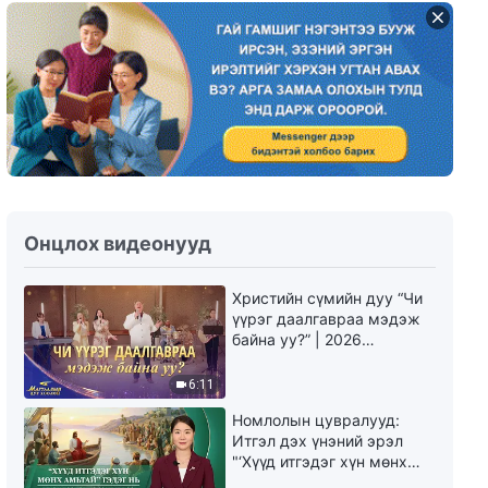
Бурханы үг | "Шинэ эрин үеийн
тушаал"
17:36
Бурханы үг | "Мянган жилийн
хаанчлал ирсэн"
15:26
Онцлох видеонууд
Бурханы үг | "Бурхантай
харилцах харилцаа чинь ямар
Христийн сүмийн дуу “Чи
вэ?"
үүрэг даалгавраа мэдэж
22:15
байна уу?” | 2026
Магтаалын дуу хоолой
Бурханы үг | "Бодит байдалд
6:11
илүү анхаар"
Номлолын цувралууд:
24:43
Итгэл дэх үнэний эрэл
"‘Хүүд итгэдэг хүн мөнх
амьтай’ гэдэг нь үнэндээ