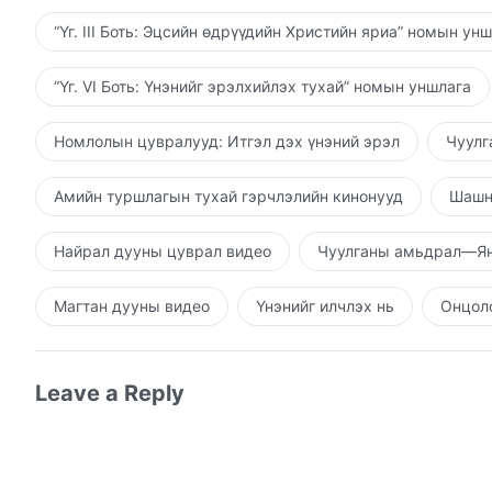
“Үг. III Боть: Эцсийн өдрүүдийн Христийн яриа” номын ун
“Үг. VI Боть: Үнэнийг эрэлхийлэх тухай” номын уншлага
Номлолын цувралууд: Итгэл дэх үнэний эрэл
Чуулг
Амийн туршлагын тухай гэрчлэлийн кинонууд
Шашн
Найрал дууны цуврал видео
Чуулганы амьдрал—Ян
Магтан дууны видео
Үнэнийг илчлэх нь
Онцолс
Leave a Reply