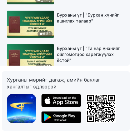
21:48
Бурханы үг | "Бурхан хүнийг
ашиглах талаар"
6:52
Бурханы үг | "Та нар үнэнийг
ойлгомогцоо хэрэгжүүлэх
ёстой"
18:30
Хурганы мөрийг дагаж, амийн баялаг
Бурханы үг | "Авралд хүрдэг
хангалтыг эдлээрэй
хүн бол үнэнийг
хэрэгжүүлэхийг хүсдэг хүн
юм"
15:47
Бурханы үг | "Туршлагын
талаар"
13:13