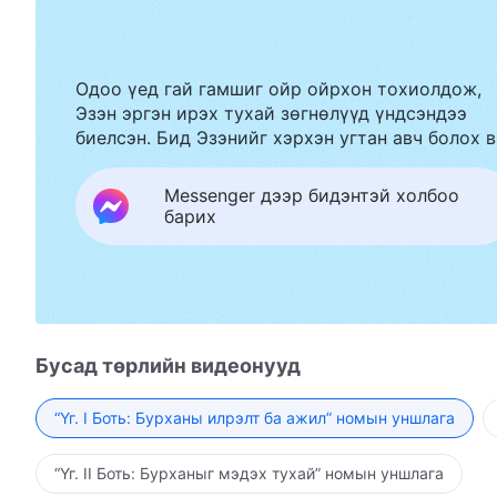
Одоо үед гай гамшиг ойр ойрхон тохиолдож,
Эзэн эргэн ирэх тухай зөгнөлүүд үндсэндээ
биелсэн. Бид Эзэнийг хэрхэн угтан авч болох в
Messenger дээр бидэнтэй холбоо
барих
Бусад төрлийн видеонууд
“Үг. I Боть: Бурханы илрэлт ба ажил” номын уншлага
“Үг. II Боть: Бурханыг мэдэх тухай” номын уншлага