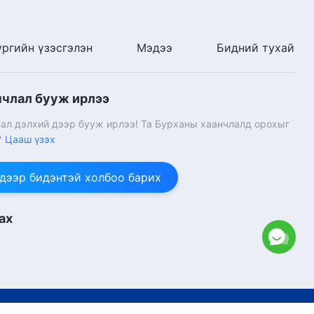
20:34
Бурханы үг | "Бурханд
ургийн үзэсгэлэн
Мэдээ
Бидний тухай
итгэхдээ шашны зан үйлд биш
бодит байдалд анхаарлаа
хандуулах ёстой"
11:32
нчлал бууж ирлээ
Бурханы үг | "Бурханы
ал дэлхий дээр бууж ирлээ! Та Бурханы хаанчлалд орохыг
өнөөдрийн ажлыг мэдэж
?
Цааш үзэх
байгаа хүмүүс л Бурханд
үйлчилж чадна"
21:46
 дээр бидэнтэй холбоо барих
Бурханы үг | "Бурханыг
хайрлах жинхэнэ хайр аяндаа
ах
төрдөг"
26:17
Бурханы үг | "Залбирлын
дадлын талаар"
өгс Хүчит Бурханы Чуулган.
Бүх эрх хуулиар хамгаалагдсан.
27:13