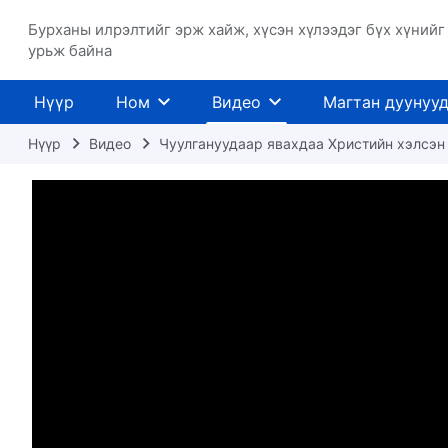
Бурханы илрэлтийг эрж хайж, хүсэн хүлээдэг бүх хүнийг
урьж байна
Нүүр
Ном
Видео
Магтан дуунуу
Нүүр
Видео
Чуулгануудаар явахдаа Христийн хэлсэн 