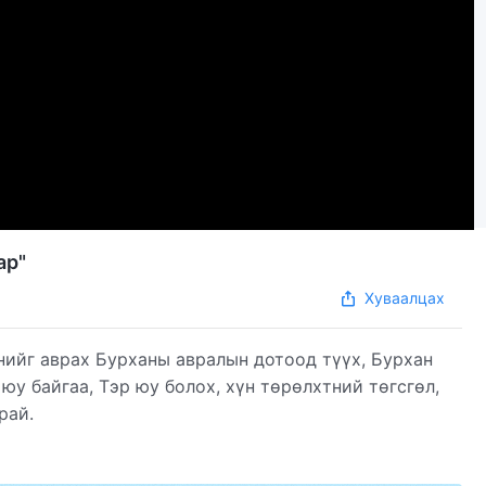
ар"
Хуваалцах
нийг аврах Бурханы авралын дотоод түүх, Бурхан
юу байгаа, Тэр юу болох, хүн төрөлхтний төгсгөл,
рай.