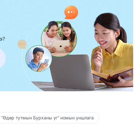
э?
“Өдөр тутмын Бурханы үг” номын уншлага