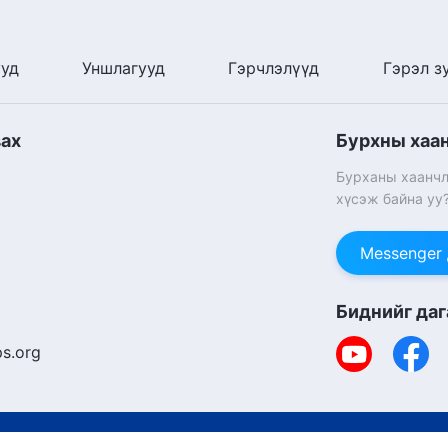
ууд
Уншлагууд
Гэрчлэлүүд
Гэрэл з
вах
Бурхны хаа
Бурханы хаанчл
хүсэж байна уу
Messenger
Биднийг даг
s.org
Copyright © 2026
Т
Күүкийн бодлого