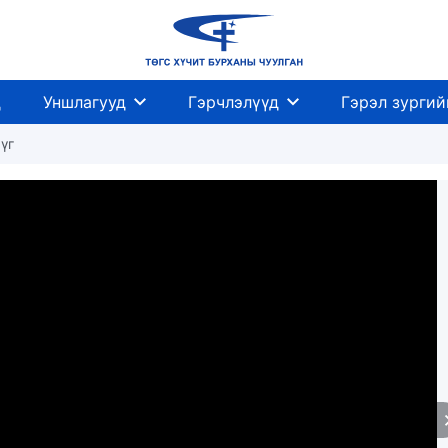
д
Уншлагууд
Гэрчлэлүүд
Гэрэл зургий
үг