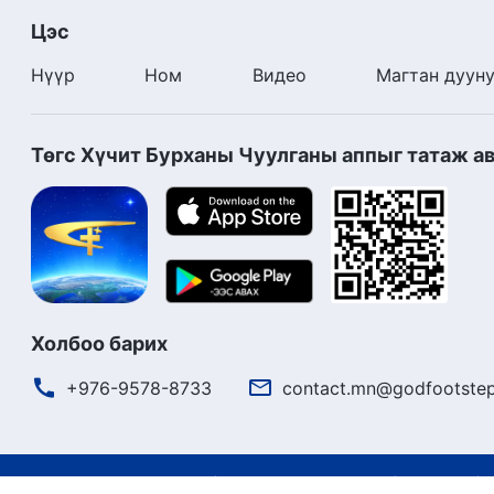
Цэс
Нүүр
Ном
Видео
Магтан дуун
Төгс Хүчит Бурханы Чуулганы аппыг татаж а
Холбоо барих
+976-9578-8733
contact.mn@godfootstep
Ашиглалтын нөхцөлүүд
Нууцлалын бодлого
Кредит