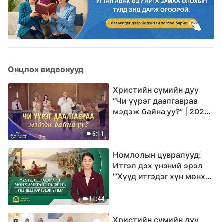
Онцлох видеонууд
Христийн сүмийн дуу
“Чи үүрэг даалгавраа
мэдэж байна уу?” | 2026
Магтаалын дуу хоолой
6:11
Номлолын цувралууд:
Итгэл дэх үнэний эрэл
"‘Хүүд итгэдэг хүн мөнх
амьтай’ гэдэг нь үнэндээ
юу гэсэн үг вэ?"
11:44
Христийн сүмийн дуу