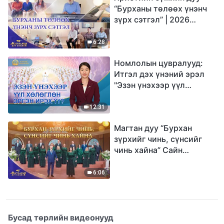
“Бурханы төлөөх үнэнч
зүрх сэтгэл” | 2026
Магтаалын дуу хоолой
6:28
Номлолын цувралууд:
Итгэл дэх үнэний эрэл
"Эзэн үнэхээр үүл
хөлөглөн эргэн ирэх үү?"
12:31
Магтан дуу “Бурхан
зүрхийг чинь, сүнсийг
чинь хайна” Сайн
мэдээний найрал дуу |
2026 Магтаалын дуу
6:06
хоолой
Бусад төрлийн видеонууд