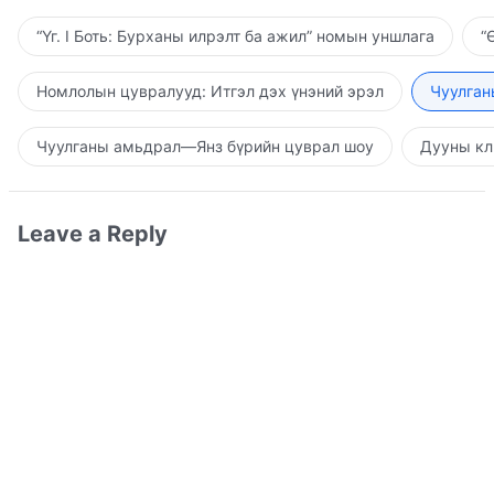
“Үг. I Боть: Бурханы илрэлт ба ажил” номын уншлага
“
Номлолын цувралууд: Итгэл дэх үнэний эрэл
Чуулган
Чуулганы амьдрал—Янз бүрийн цуврал шоу
Дууны кл
Leave a Reply