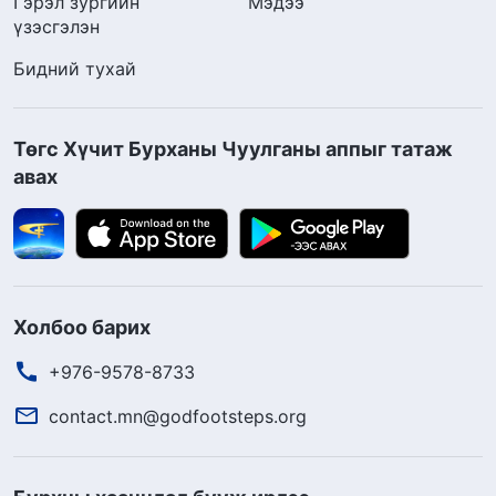
Гэрэл зургийн
Мэдээ
үзэсгэлэн
Бидний тухай
Төгс Хүчит Бурханы Чуулганы аппыг татаж
авах
Холбоо барих
+976-9578-8733
contact.mn@godfootsteps.org