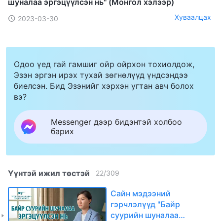
шуналаа эргэцүүлсэн нь" (Mонгол хэлээр)
Хуваалцах
2023-03-30
Одоо үед гай гамшиг ойр ойрхон тохиолдож,
Эзэн эргэн ирэх тухай зөгнөлүүд үндсэндээ
биелсэн. Бид Эзэнийг хэрхэн угтан авч болох
вэ?
Messenger дээр бидэнтэй холбоо
барих
Үүнтэй ижил төстэй
22
/
309
Сайн мэдээний
гэрчлэлүүд "Байр
суурийн шуналаа