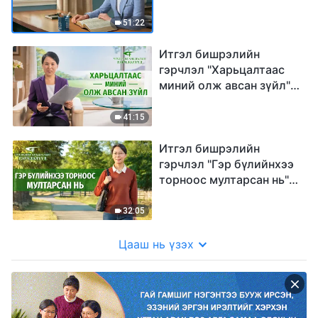
эргэцүүлсэн нь" (Mонгол
хэлээр)
51:22
Итгэл бишрэлийн
гэрчлэл "Харьцалтаас
миний олж авсан зүйл"
(Mонгол хэлээр)
41:15
Итгэл бишрэлийн
гэрчлэл "Гэр бүлийнхээ
торноос мултарсан нь"
(Mонгол хэлээр)
32:05
Цааш нь үзэх