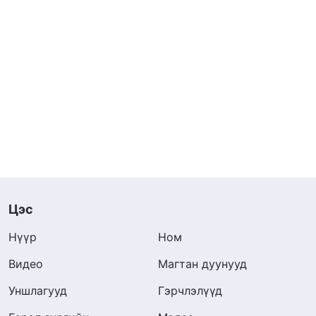
Цэс
Нүүр
Ном
Видео
Магтан дуунууд
Уншлагууд
Гэрчлэлүүд