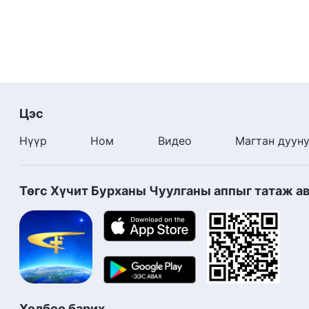
Цэс
Нүүр
Ном
Видео
Магтан дуун
Төгс Хүчит Бурханы Чуулганы аппыг татаж а
Холбоо барих