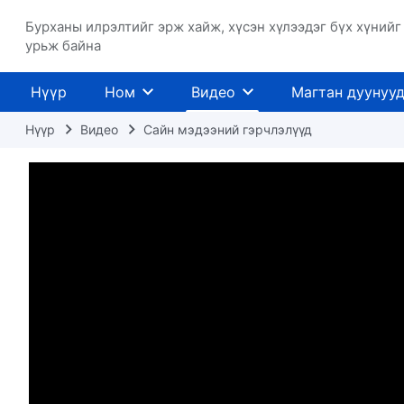
Бурханы илрэлтийг эрж хайж, хүсэн хүлээдэг бүх хүнийг
урьж байна
Нүүр
Ном
Видео
Магтан дуунуу
Нүүр
Видео
Сайн мэдээний гэрчлэлүүд