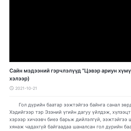
Сайн мэдээний гэрчлэлүүд "Цэвэр ариун хүмү
хэлээр)
2021-10-21
Гол дүрийн баатар ээжтэйгээ байнга санал зө
Хэдийгээр тэр Эзэний үгийн дагуу үйлдэж, хүлээц
хэрээр хичээвч биеэ барьж дийлэлгүй, ээжтэйгээ 
хянаж чадахгүй байгаадаа шаналсан гол дүрийн баа