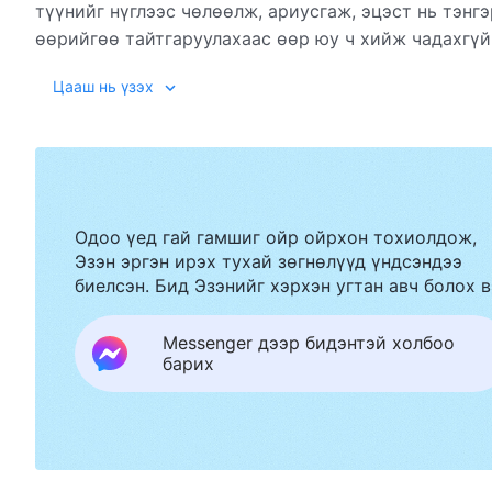
түүнийг нүглээс чөлөөлж, ариусгаж, эцэст нь тэнг
өөрийгөө тайтгаруулахаас өөр юу ч хийж чадахгүй.
яагаад нүглээс чөлөөлөгдөж чадахгүй байгаагаа эц
Цааш нь үзэх
хаанчлалд орох замыг олж илрүүлнэ.
Одоо үед гай гамшиг ойр ойрхон тохиолдож,
Эзэн эргэн ирэх тухай зөгнөлүүд үндсэндээ
биелсэн. Бид Эзэнийг хэрхэн угтан авч болох в
Messenger дээр бидэнтэй холбоо
барих