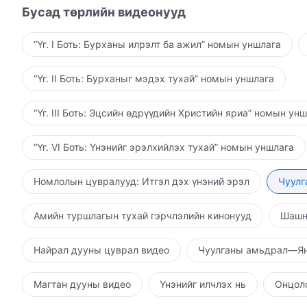
Бусад төрлийн видеонууд
“Үг. I Боть: Бурханы илрэлт ба ажил” номын уншлага
“Үг. II Боть: Бурханыг мэдэх тухай” номын уншлага
“Үг. III Боть: Эцсийн өдрүүдийн Христийн яриа” номын ун
“Үг. VI Боть: Үнэнийг эрэлхийлэх тухай” номын уншлага
Номлолын цувралууд: Итгэл дэх үнэний эрэл
Чуулг
Амийн туршлагын тухай гэрчлэлийн кинонууд
Шашн
Найрал дууны цуврал видео
Чуулганы амьдрал—Ян
Магтан дууны видео
Үнэнийг илчлэх нь
Онцолс