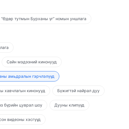
“Өдөр тутмын Бурханы үг” номын уншлага
шлага
Сайн мэдээний кинонууд
аны амьдралын гэрчлэлүүд
ы хавчлагын кинонууд
Бүжигтэй найрал дуу
з бүрийн цуврал шоу
Дууны клипүүд
он видеоны хэсгүүд