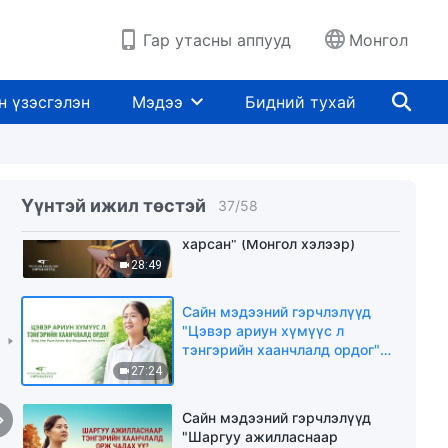
"Ариусгалтад хүрэх зам"
(Mонгол хэлээр)
Гар утасны аппууд
Монгол
26:12
Сайн мэдээний гэрчлэлүүд
н үзэсгэлэн
Мэдээ
Бидний тухай
"Шүүлт бол тэнгэрийн
хаанчлалд хүрэх түлхүүр юм"
(Mонгол хэлээр)
24:26
Үүнтэй ижил төстэй
Сайн мэдээний гэрчлэлүүд "Би
37
/
58
дэлгэсэн хуйлмал номыг
харсан" (Mонгол хэлээр)
28:49
Сайн мэдээний гэрчлэлүүд
"Цэвэр ариун хүмүүс л
тэнгэрийн хаанчлалд ордог"
(Mонгол хэлээр)
27:24
Сайн мэдээний гэрчлэлүүд
"Шаргуу ажилласнаар