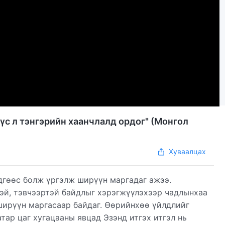
үс л тэнгэрийн хаанчлалд ордог" (Mонгол
Хуваалцах
рдгөөс болж үргэлж ширүүн маргадаг ажээ.
тэй, тэвчээртэй байдлыг хэрэгжүүлэхээр чадлынхаа
ширүүн маргасаар байдаг. Өөрийнхөө үйлдлийг
тар цаг хугацааны явцад Эзэнд итгэх итгэл нь