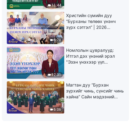
юу гэсэн үг вэ?"
11:44
Сайн мэдээний гэрчлэлүүд
“Одоо би жинхэнэ Христийг
Христийн сүмийн дуу
хуурамч Христүүдээс ялгаж
“Бурханы төлөөх үнэнч
чаддаг боллоо”
зүрх сэтгэл” | 2026
30:25
Магтаалын дуу хоолой
6:28
Христэд итгэгчдийн
туршлагын тухай гэрчлэл
Номлолын цувралууд:
“Мөнгөний боолын сэрэлт”
Итгэл дэх үнэний эрэл
(Mонгол хэлээр)
32:20
"Эзэн үнэхээр үүл
хөлөглөн эргэн ирэх үү?"
Сайн мэдээний гэрчлэлүүд
12:31
“Библиэс гадна Бурханы
Магтан дуу “Бурхан
айлдвар байдаг уу?”
зүрхийг чинь, сүнсийг чинь
31:50
хайна” Сайн мэдээний
найрал дуу | 2026
Сайн мэдээний гэрчлэлүүд
Магтаалын дуу хоолой
6:06
“Аавдаа сайн мэдээ түгээсэн
нь”
32:39