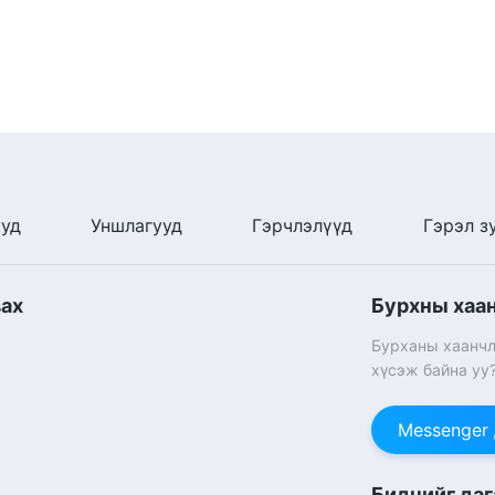
ууд
Уншлагууд
Гэрчлэлүүд
Гэрэл з
вах
Бурхны хаа
Бурханы хаанчл
хүсэж байна уу
Messenger
Биднийг даг