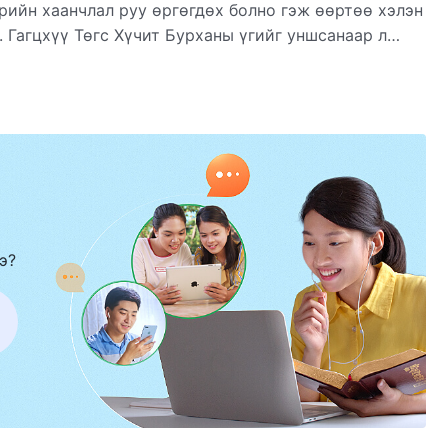
эрийн хаанчлал руу өргөгдөх болно гэж өөртөө хэлэн
 Гагцхүү Төгс Хүчит Бурханы үгийг уншсанаар л
эст нь ойлгож, завхралаа ариусгаж, тэнгэрийн
э?