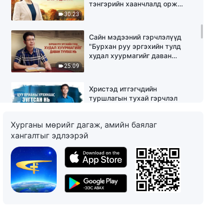
тэнгэрийн хаанчлалд орж
чадах уу?" (Mонгол хэлээр)
30:23
Сайн мэдээний гэрчлэлүүд
"Бурхан руу эргэхийн тулд
худал хуурмагийг даван
туулах нь" (Mонгол хэлээр)
25:09
Христэд итгэгчдийн
туршлагын тухай гэрчлэл
“Цуу ярианы урхинаас зугтсан
нь” (Mонгол хэлээр)
28:36
Хурганы мөрийг дагаж, амийн баялаг
хангалтыг эдлээрэй
Христэд итгэгчдийн
туршлагын тухай гэрчлэл
“Библи, Бурхан хоёрын
харилцааг одоо би ойлголоо”
30:47
Христэд итгэгчдийн
туршлагын тухай гэрчлэл
“Аюулын ирмэгт” (Mонгол