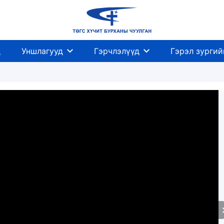
д
Уншлагууд
Гэрчлэлүүд
Гэрэл зургий