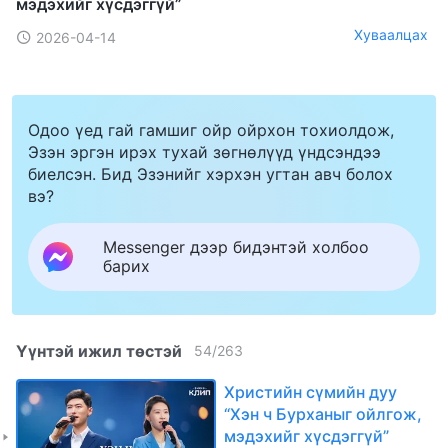
мэдэхийг хүсдэггүй”
Хуваалцах
2026-04-14
Одоо үед гай гамшиг ойр ойрхон тохиолдож,
Эзэн эргэн ирэх тухай зөгнөлүүд үндсэндээ
биелсэн. Бид Эзэнийг хэрхэн угтан авч болох
вэ?
Messenger дээр бидэнтэй холбоо
барих
Үүнтэй ижил төстэй
54
/
263
Христийн сүмийн дуу
“Хэн ч Бурханыг ойлгож,
мэдэхийг хүсдэггүй”