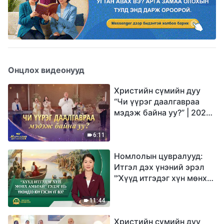
Онцлох видеонууд
Христийн сүмийн дуу
“Чи үүрэг даалгавраа
мэдэж байна уу?” | 2026
Магтаалын дуу хоолой
6:11
Номлолын цувралууд:
Итгэл дэх үнэний эрэл
"‘Хүүд итгэдэг хүн мөнх
амьтай’ гэдэг нь үнэндээ
юу гэсэн үг вэ?"
11:44
Христийн сүмийн дуу