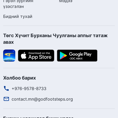
Гэрэл зургийн
Мэдээ
үзэсгэлэн
Бидний тухай
Төгс Хүчит Бурханы Чуулганы аппыг татаж
авах
Холбоо барих
+976-9578-8733
contact.mn@godfootsteps.org