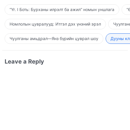
“Үг. I Боть: Бурханы илрэлт ба ажил” номын уншлага
“
Номлолын цувралууд: Итгэл дэх үнэний эрэл
Чуулган
Чуулганы амьдрал—Янз бүрийн цуврал шоу
Дууны кл
Leave a Reply