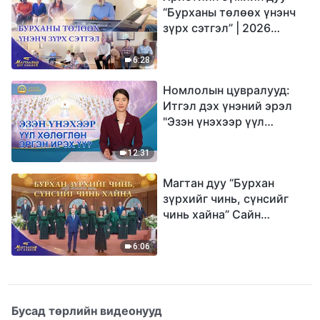
“Бурханы төлөөх үнэнч
зүрх сэтгэл” | 2026
Магтаалын дуу хоолой
6:28
Номлолын цувралууд:
Итгэл дэх үнэний эрэл
"Эзэн үнэхээр үүл
хөлөглөн эргэн ирэх үү?"
12:31
Магтан дуу “Бурхан
зүрхийг чинь, сүнсийг
чинь хайна” Сайн
мэдээний найрал дуу |
2026 Магтаалын дуу
6:06
хоолой
Бусад төрлийн видеонууд