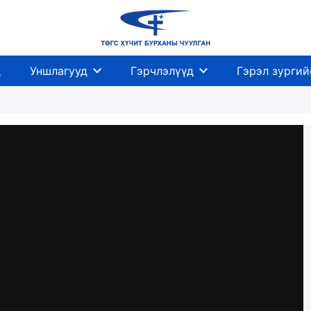
д
Уншлагууд
Гэрчлэлүүд
Гэрэл зургий