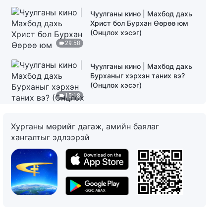
Чуулганы кино | Махбод дахь
Христ бол Бурхан Өөрөө юм
(Онцлох хэсэг)
29:58
Чуулганы кино | Махбод дахь
Бурханыг хэрхэн таних вэ?
(Онцлох хэсэг)
15:18
Чуулганы кино | Бие
Хурганы мөрийг дагаж, амийн баялаг
махбодтой болсон Бурхан
хангалтыг эдлээрэй
болон Бурханы ашигладаг
хүмүүсийн хоорондох үндсэн
13:38
ялгаа юу вэ? (Онцлох хэсэг)
Чуулганы кино | Бурхан бие
махбодтой болохын нууц
илчлэгдсэн (Онцлох хэсэг)
23:24