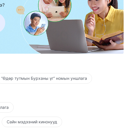
э?
“Өдөр тутмын Бурханы үг” номын уншлага
шлага
Сайн мэдээний кинонууд