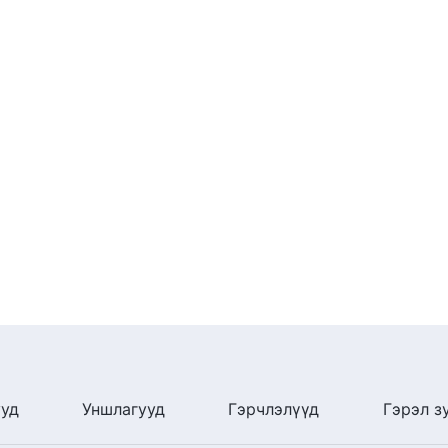
ууд
Уншлагууд
Гэрчлэлүүд
Гэрэл з