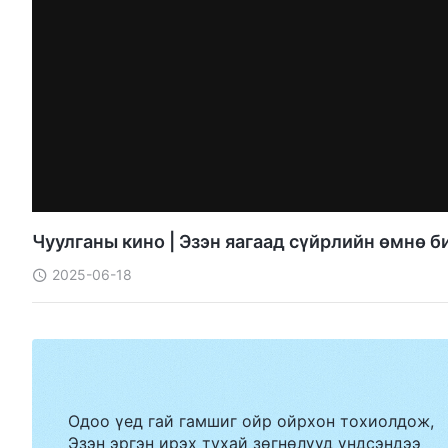
Чуулганы кино | Эзэн яагаад сүйрлийн өмнө б
2025-06-18
Одоо үед гай гамшиг ойр ойрхон тохиолдож,
Эзэн эргэн ирэх тухай зөгнөлүүд үндсэндээ