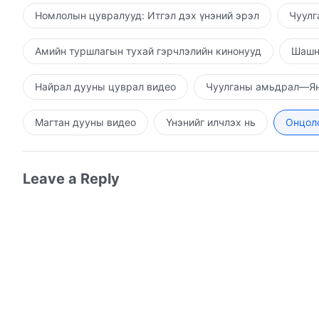
Номлолын цувралууд: Итгэл дэх үнэний эрэл
Чуулг
Амийн туршлагын тухай гэрчлэлийн кинонууд
Шашн
Найрал дууны цуврал видео
Чуулганы амьдрал—Ян
Магтан дууны видео
Үнэнийг илчлэх нь
Онцолс
Leave a Reply