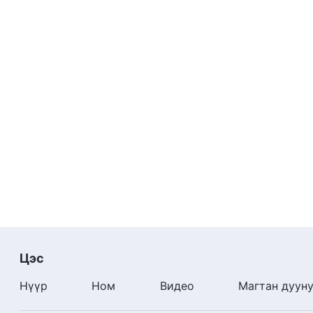
Цэс
Нүүр
Ном
Видео
Магтан дуун