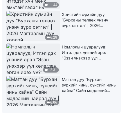
юу гэсэн үг вэ?"
11:44
(Онцлох хэсэг)
29:35
Христийн сүмийн дуу
“Бурханы төлөөх үнэнч
Чуулганы кино | Бурхан
зүрх сэтгэл” | 2026
эцсийн өдрүүд дэх шүүлтээ
Магтаалын дуу хоолой
хэрхэн гүйцэтгэдэг вэ?
6:28
(Онцлох хэсэг)
33:46
Номлолын цувралууд:
Итгэл дэх үнэний эрэл
Чуулганы кино | Бие
"Эзэн үнэхээр үүл
махбодтой болсноор
хөлөглөн эргэн ирэх үү?"
дамжуулан Бурхан Өөрийн
12:31
ажлыг хийх шаардлага
40:34
(Онцлох хэсэг)
Магтан дуу “Бурхан
зүрхийг чинь, сүнсийг чинь
хайна” Сайн мэдээний
найрал дуу | 2026
Магтаалын дуу хоолой
6:06