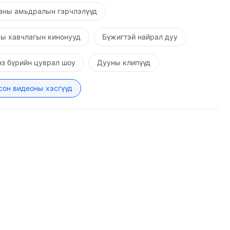
аны амьдралын гэрчлэлүүд
ы хавчлагын кинонууд
Бүжигтэй найрал дуу
з бүрийн цуврал шоу
Дууны клипүүд
он видеоны хэсгүүд