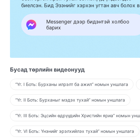
биелсэн. Бид Эзэнийг хэрхэн угтан авч болох в
Messenger дээр бидэнтэй холбоо
барих
Бусад төрлийн видеонууд
“Үг. I Боть: Бурханы илрэлт ба ажил” номын уншлага
“Үг. II Боть: Бурханыг мэдэх тухай” номын уншлага
“Үг. III Боть: Эцсийн өдрүүдийн Христийн яриа” номын ун
“Үг. VI Боть: Үнэнийг эрэлхийлэх тухай” номын уншлага