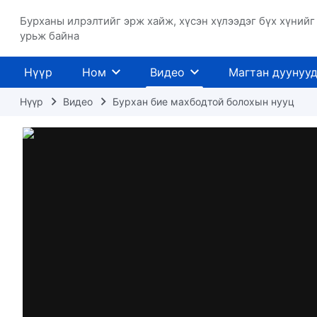
Бурханы илрэлтийг эрж хайж, хүсэн хүлээдэг бүх хүнийг
урьж байна
Нүүр
Ном
Видео
Магтан дуунуу
Нүүр
Видео
Бурхан бие махбодтой болохын нууц