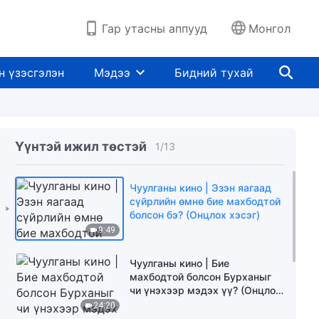
Гар утасны аппууд
Монгол
н үзэсгэлэн
Мэдээ
Бидний тухай
Үүнтэй ижил төстэй
1
/
13
Чуулганы кино | Эзэн яагаад
сүйрлийн өмнө бие махбодтой
болсон бэ? (Онцлох хэсэг)
9:49
Чуулганы кино | Бие
махбодтой болсон Бурханыг
чи үнэхээр мэдэх үү? (Онцлох
хэсэг)
24:20