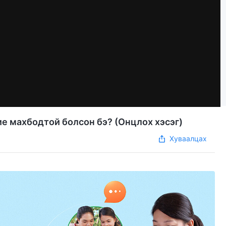
ие махбодтой болсон бэ? (Онцлох хэсэг)
Хуваалцах