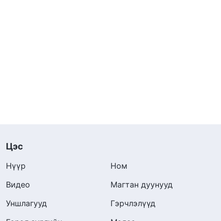
Цэс
Нүүр
Ном
Видео
Магтан дуунууд
Уншлагууд
Гэрчлэлүүд