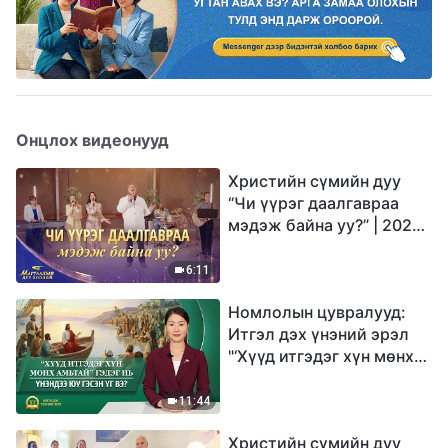
Онцлох видеонууд
Христийн сүмийн дуу
“Чи үүрэг даалгавраа
мэдэж байна уу?” | 2026
Магтаалын дуу хоолой
6:11
Номлолын цувралууд:
Итгэл дэх үнэний эрэл
"‘Хүүд итгэдэг хүн мөнх
амьтай’ гэдэг нь үнэндээ
юу гэсэн үг вэ?"
11:44
Христийн сүмийн дуу