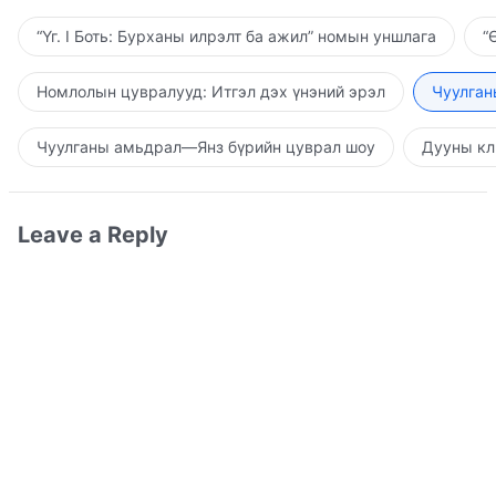
“Үг. I Боть: Бурханы илрэлт ба ажил” номын уншлага
“
Номлолын цувралууд: Итгэл дэх үнэний эрэл
Чуулган
Чуулганы амьдрал—Янз бүрийн цуврал шоу
Дууны кл
Leave a Reply