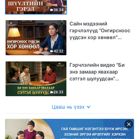
36:34
Сайн мэдээний
гэрчлэлүүд "Онгирсноос
үүдсэн хор хөнөөл"
(Mонгол хэлээр)
42:32
Гэрчлэлийн видео "Би
энэ замаар явахаар
сэтгэл шулуудсан"
(Mонгол хэлээр)
26:33
Цааш нь үзэх