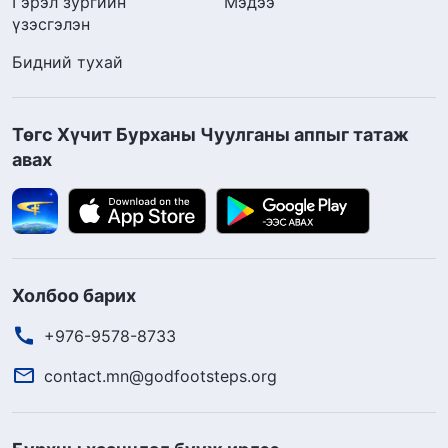
Гэрэл зургийн
Мэдээ
үзэсгэлэн
Бидний тухай
Төгс Хүчит Бурханы Чуулганы аппыг татаж
авах
Холбоо барих
+976-9578-8733
contact.mn@godfootsteps.org