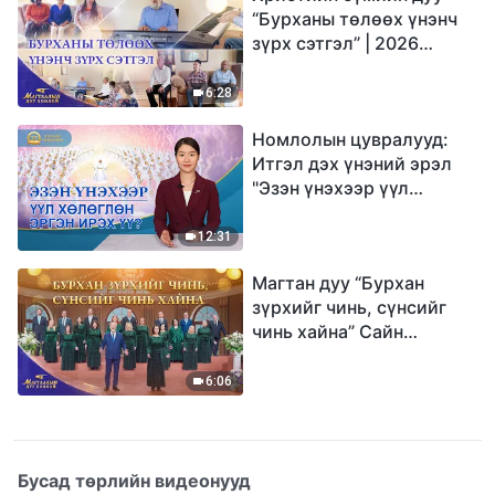
“Бурханы төлөөх үнэнч
зүрх сэтгэл” | 2026
Магтаалын дуу хоолой
6:28
Номлолын цувралууд:
Итгэл дэх үнэний эрэл
"Эзэн үнэхээр үүл
хөлөглөн эргэн ирэх үү?"
12:31
Магтан дуу “Бурхан
зүрхийг чинь, сүнсийг
чинь хайна” Сайн
мэдээний найрал дуу |
2026 Магтаалын дуу
6:06
хоолой
Бусад төрлийн видеонууд