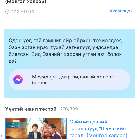
(Mонгол хэлээр)
Хуваалцах
2021-11-10
Одоо үед гай гамшиг ойр ойрхон тохиолдож,
Эзэн эргэн ирэх тухай зөгнөлүүд үндсэндээ
биелсэн. Бид Эзэнийг хэрхэн угтан авч болох
вэ?
Messenger дээр бидэнтэй холбоо
барих
Үүнтэй ижил төстэй
220
/
309
Сайн мэдээний
гэрчлэлүүд "Шүүлтийн
гэрэл" (Mонгол хэлээр)