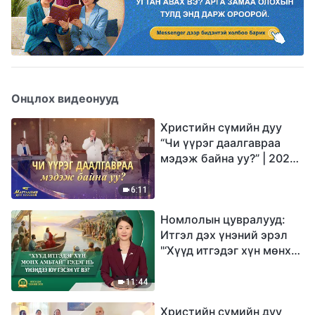
Онцлох видеонууд
Христийн сүмийн дуу
“Чи үүрэг даалгавраа
мэдэж байна уу?” | 2026
Магтаалын дуу хоолой
6:11
Номлолын цувралууд:
Итгэл дэх үнэний эрэл
"‘Хүүд итгэдэг хүн мөнх
амьтай’ гэдэг нь үнэндээ
юу гэсэн үг вэ?"
11:44
Христийн сүмийн дуу