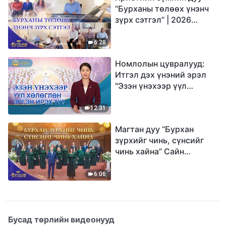
“Бурханы төлөөх үнэнч
зүрх сэтгэл” | 2026
Магтаалын дуу хоолой
6:28
Номлолын цувралууд:
Итгэл дэх үнэний эрэл
"Эзэн үнэхээр үүл
хөлөглөн эргэн ирэх үү?"
12:31
Магтан дуу “Бурхан
зүрхийг чинь, сүнсийг
чинь хайна” Сайн
мэдээний найрал дуу |
2026 Магтаалын дуу
6:06
хоолой
Бусад төрлийн видеонууд