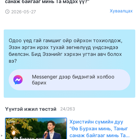
санаж байгааг минь Та мэдэх үү?”
Хуваалцах
2026-05-27
Одоо үед гай гамшиг ойр ойрхон тохиолдож,
Эзэн эргэн ирэх тухай зөгнөлүүд үндсэндээ
биелсэн. Бид Эзэнийг хэрхэн угтан авч болох
вэ?
Messenger дээр бидэнтэй холбоо
барих
Үүнтэй ижил төстэй
24
/
263
Христийн сүмийн дуу
“Өө Бурхан минь, Таныг
санаж байгааг минь Та