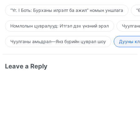
“Үг. I Боть: Бурханы илрэлт ба ажил” номын уншлага
“
Номлолын цувралууд: Итгэл дэх үнэний эрэл
Чуулган
Чуулганы амьдрал—Янз бүрийн цуврал шоу
Дууны кл
Leave a Reply