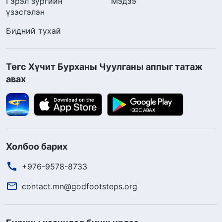
Гэрэл зургийн
Мэдээ
үзэсгэлэн
Бидний тухай
Төгс Хүчит Бурханы Чуулганы аппыг татаж
авах
Холбоо барих
+976-9578-8733
contact.mn@godfootsteps.org