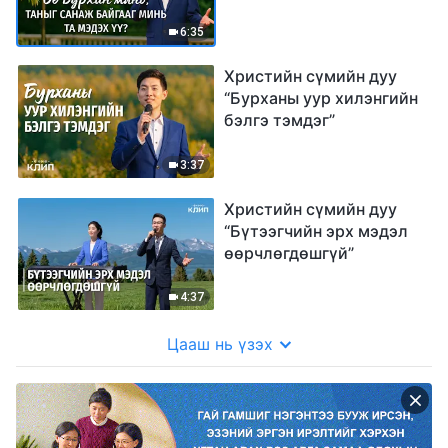
мэдэх үү?”
6:35
Христийн сүмийн дуу
“Бурханы уур хилэнгийн
бэлгэ тэмдэг”
3:37
Христийн сүмийн дуу
“Бүтээгчийн эрх мэдэл
өөрчлөгдөшгүй”
4:37
Цааш нь үзэх