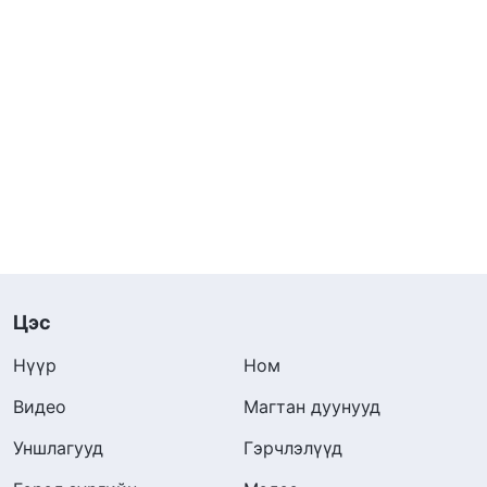
Цэс
Нүүр
Ном
Видео
Магтан дуунууд
Уншлагууд
Гэрчлэлүүд