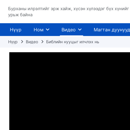
Бурханы илрэлтийг эрж хайж, хүсэн хүлээдэг бүх хүнийг
урьж байна
Нүүр
Ном
Видео
Магтан дуунуу
Нүүр
Видео
Библийн нууцыг илчлэх нь