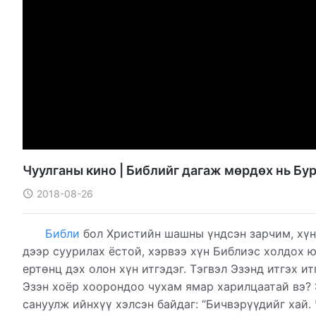
Чуулганы кино | Библийг дагаж мөрдөх нь Бур
2018-08-26
Библи
бол Христийн шашны үндсэн зарчим, хүн 
дээр суурилах ёстой, хэрвээ хүн Библиэс холдох 
ертөнц дэх олон хүн итгэдэг. Тэгвэл Эзэнд итгэх ит
Эзэн хоёр хоорондоо чухам ямар харилцаатай вэ?
сануулж ийнхүү хэлсэн байдаг: “Бичвэрүүдийг хай.