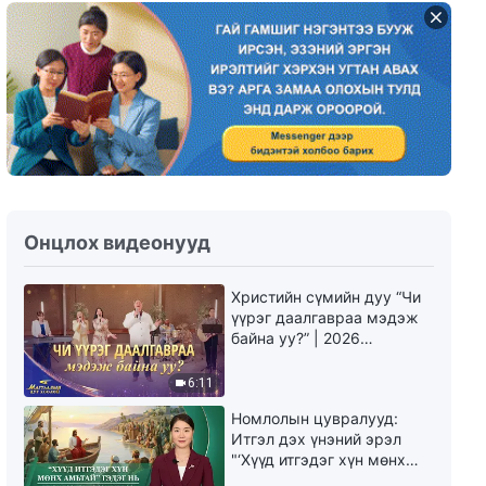
Онцлох видеонууд
Христийн сүмийн дуу “Чи
үүрэг даалгавраа мэдэж
байна уу?” | 2026
Магтаалын дуу хоолой
6:11
Номлолын цувралууд:
Итгэл дэх үнэний эрэл
"‘Хүүд итгэдэг хүн мөнх
амьтай’ гэдэг нь үнэндээ