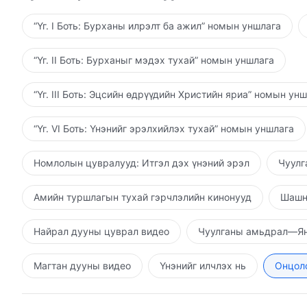
“Үг. I Боть: Бурханы илрэлт ба ажил” номын уншлага
“Үг. II Боть: Бурханыг мэдэх тухай” номын уншлага
“Үг. III Боть: Эцсийн өдрүүдийн Христийн яриа” номын ун
“Үг. VI Боть: Үнэнийг эрэлхийлэх тухай” номын уншлага
Номлолын цувралууд: Итгэл дэх үнэний эрэл
Чуулг
Амийн туршлагын тухай гэрчлэлийн кинонууд
Шашн
Найрал дууны цуврал видео
Чуулганы амьдрал—Ян
Магтан дууны видео
Үнэнийг илчлэх нь
Онцолс