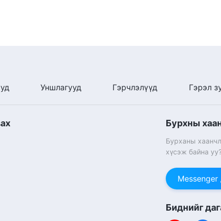
ууд
Уншлагууд
Гэрчлэлүүд
Гэрэл з
вах
Бурхны хаа
Бурханы хаанчл
хүсэж байна уу
Messenger
Биднийг даг