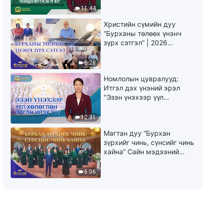
юу гэсэн үг вэ?"
11:44
Христийн сүмийн дуу
“Бурханы төлөөх үнэнч
зүрх сэтгэл” | 2026
Магтаалын дуу хоолой
6:28
Номлолын цувралууд:
Итгэл дэх үнэний эрэл
"Эзэн үнэхээр үүл
хөлөглөн эргэн ирэх үү?"
12:31
Магтан дуу “Бурхан
зүрхийг чинь, сүнсийг чинь
хайна” Сайн мэдээний
найрал дуу | 2026
Магтаалын дуу хоолой
6:06