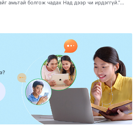
йг амьтай болгож чадах Над дээр чи ирдэггүй.”
лэл төдий боловч мөнх амийг агуулдаггүй. Зөвхөн
ий хүсэлд нийцүүлэхийн тулд Библийг яаж харах нь
э?