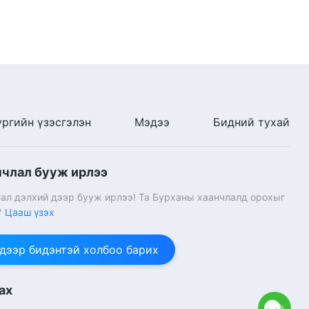
ургийн үзэсгэлэн
Мэдээ
Бидний тухай
нчлал бууж ирлээ
ал дэлхий дээр бууж ирлээ! Та Бурханы хаанчлалд орохыг
?
Цааш үзэх
 дээр бидэнтэй холбоо барих
ах