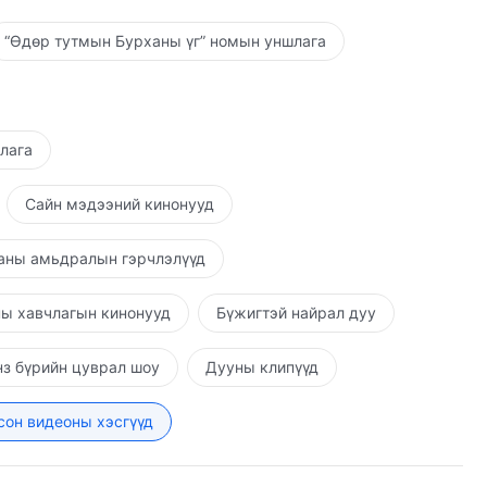
“Өдөр тутмын Бурханы үг” номын уншлага
шлага
Сайн мэдээний кинонууд
аны амьдралын гэрчлэлүүд
ы хавчлагын кинонууд
Бүжигтэй найрал дуу
з бүрийн цуврал шоу
Дууны клипүүд
он видеоны хэсгүүд