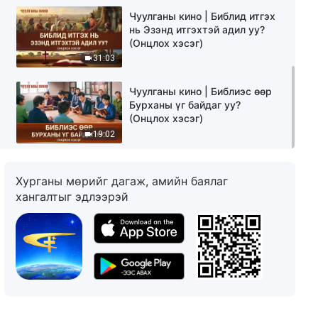
Чуулганы кино | Библид итгэх
нь Эзэнд итгэхтэй адил уу?
(Онцлох хэсэг)
31:03
Чуулганы кино | Библиэс өөр
Бурханы үг байдаг уу?
(Онцлох хэсэг)
19:02
Хурганы мөрийг дагаж, амийн баялаг
хангалтыг эдлээрэй