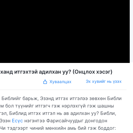
ханд итгэхтэй адилхан уу? (Онцлох хэсэг)
Эх хувийг нь үзэх
Хуваалцах
Библийг барьж, Эзэнд итгэх итгэлээ зөвхөн Библи
юм бол түүнийг итгэгч гэж нэрлэхгүй гэж шашны
гэл, Библид итгэх итгэл нь ав адилхан уу? Библи,
 Эзэн
Есүс
нэгэнтээ Фарисайчуудыг донгодон
 Чи тэдгээрт чиний мөнхийн амь бий гэж боддог: