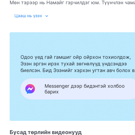
Мөн тэрээр нь Намайг гэрчилдэг юм. Түүнчлэн чама
.Библи зөвхөн Бурханыг гэрчлэх гэрч
(Иохан 5:39-40)
Цааш нь үзэх
Бурхан л
үнэн
, зам, амь мөн. Тэр тохиолдолд Эзэн
зохистой вэ?
Одоо үед гай гамшиг ойр ойрхон тохиолдож,
Эзэн эргэн ирэх тухай зөгнөлүүд үндсэндээ
биелсэн. Бид Эзэнийг хэрхэн угтан авч болох в
Messenger дээр бидэнтэй холбоо
барих
Бусад төрлийн видеонууд