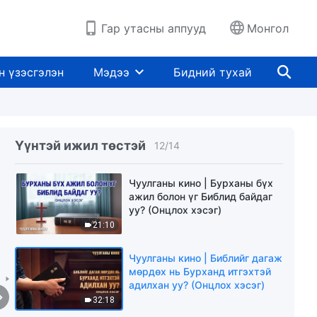
Гар утасны аппууд
Монгол
Чуулганы кино | Бурхан ба
Библийн хоорондын харилцаа
юу вэ? (Онцлох хэсэг)
н үзэсгэлэн
Мэдээ
Бидний тухай
41:30
Чуулганы кино | "Библи
Бурханы онгодыг хүртсэн
эсэх" талаарх мэтгэлцээний
Үүнтэй ижил төстэй
12
/
14
тухай (Онцлох хэсэг)
16:18
Чуулганы кино | Бурханы бүх
ажил болон үг Библид байдаг
уу? (Онцлох хэсэг)
21:10
Чуулганы кино | Библийг дагаж
мөрдөх нь Бурханд итгэхтэй
адилхан уу? (Онцлох хэсэг)
32:18