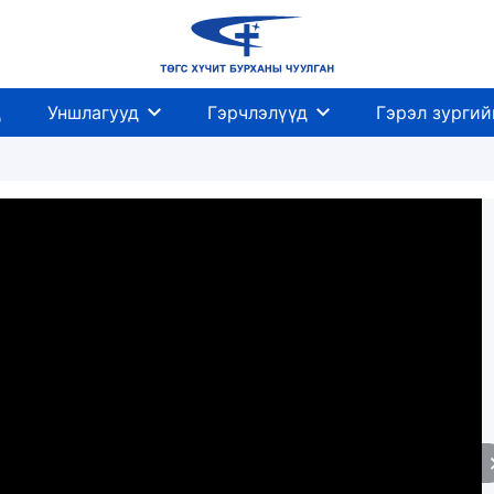
д
Уншлагууд
Гэрчлэлүүд
Гэрэл зургий