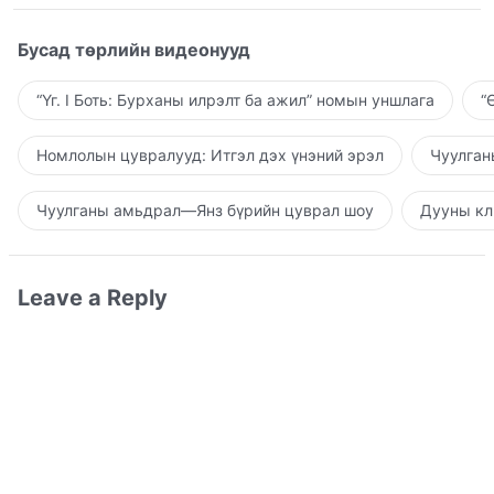
Бусад төрлийн видеонууд
“Үг. I Боть: Бурханы илрэлт ба ажил” номын уншлага
“
Номлолын цувралууд: Итгэл дэх үнэний эрэл
Чуулган
Чуулганы амьдрал—Янз бүрийн цуврал шоу
Дууны кл
Leave a Reply