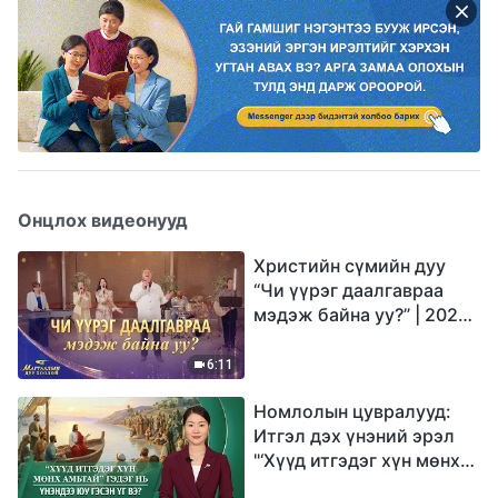
Онцлох видеонууд
Христийн сүмийн дуу
“Чи үүрэг даалгавраа
мэдэж байна уу?” | 2026
Магтаалын дуу хоолой
6:11
Номлолын цувралууд:
Итгэл дэх үнэний эрэл
"‘Хүүд итгэдэг хүн мөнх
амьтай’ гэдэг нь үнэндээ