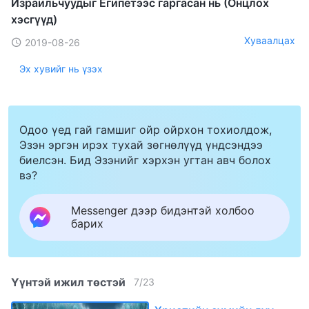
Израильчуудыг Египетээс гаргасан нь (Онцлох
хэсгүүд)
Хуваалцах
2019-08-26
Эх хувийг нь үзэх
Одоо үед гай гамшиг ойр ойрхон тохиолдож,
Эзэн эргэн ирэх тухай зөгнөлүүд үндсэндээ
биелсэн. Бид Эзэнийг хэрхэн угтан авч болох
вэ?
Messenger дээр бидэнтэй холбоо
барих
Үүнтэй ижил төстэй
7
/
23