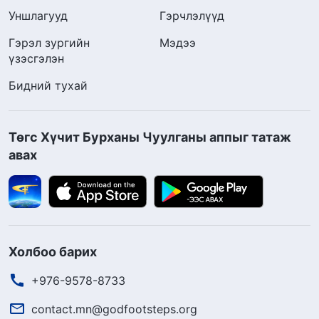
Уншлагууд
Гэрчлэлүүд
Гэрэл зургийн
Мэдээ
үзэсгэлэн
Бидний тухай
Төгс Хүчит Бурханы Чуулганы аппыг татаж
авах
Холбоо барих
+976-9578-8733
contact.mn@godfootsteps.org