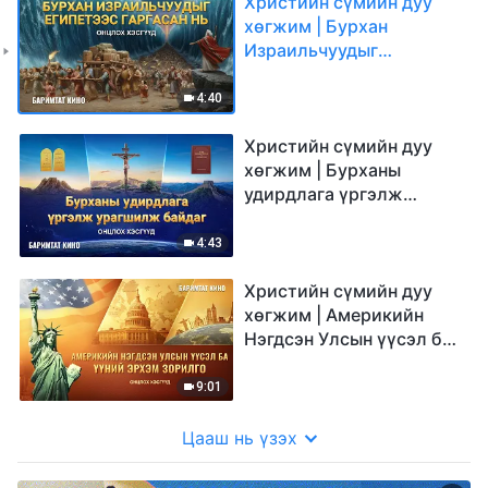
Христийн сүмийн дуу
хөгжим | Бурхан
Израильчуудыг
Египетээс гаргасан нь
(Онцлох хэсгүүд)
4:40
Христийн сүмийн дуу
хөгжим | Бурханы
удирдлага үргэлж
урагшилж байдаг
(Онцлох хэсгүүд)
4:43
Христийн сүмийн дуу
хөгжим | Америкийн
Нэгдсэн Улсын үүсэл ба
үүний эрхэм зорилго
(Онцлох хэсгүүд)
9:01
Цааш нь үзэх