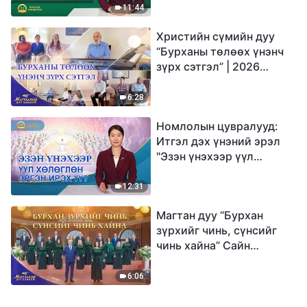
юу гэсэн үг вэ?"
11:44
Христийн сүмийн дуу
“Бурханы төлөөх үнэнч
зүрх сэтгэл” | 2026
Магтаалын дуу хоолой
6:28
Номлолын цувралууд:
Итгэл дэх үнэний эрэл
"Эзэн үнэхээр үүл
хөлөглөн эргэн ирэх үү?"
12:31
Магтан дуу “Бурхан
зүрхийг чинь, сүнсийг
чинь хайна” Сайн
мэдээний найрал дуу |
2026 Магтаалын дуу
6:06
хоолой