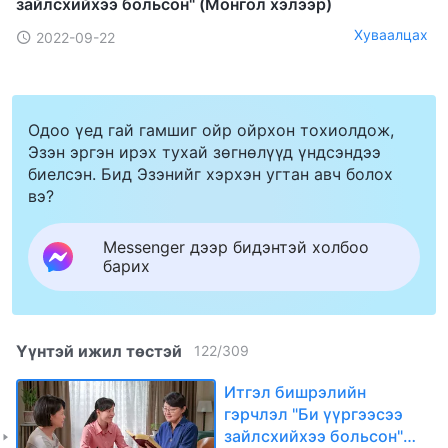
зайлсхийхээ больсон" (Mонгол хэлээр)
Хуваалцах
2022-09-22
Одоо үед гай гамшиг ойр ойрхон тохиолдож,
Эзэн эргэн ирэх тухай зөгнөлүүд үндсэндээ
биелсэн. Бид Эзэнийг хэрхэн угтан авч болох
вэ?
Messenger дээр бидэнтэй холбоо
барих
Үүнтэй ижил төстэй
122
/
309
Итгэл бишрэлийн
гэрчлэл "Би үүргээсээ
зайлсхийхээ больсон"