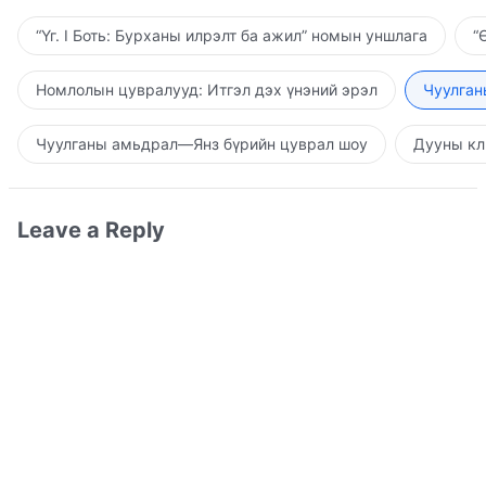
“Үг. I Боть: Бурханы илрэлт ба ажил” номын уншлага
“
Номлолын цувралууд: Итгэл дэх үнэний эрэл
Чуулган
Чуулганы амьдрал—Янз бүрийн цуврал шоу
Дууны кл
Leave a Reply