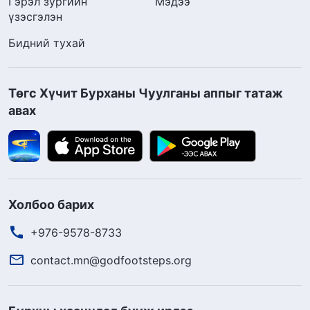
Гэрэл зургийн
Мэдээ
үзэсгэлэн
Бидний тухай
Төгс Хүчит Бурханы Чуулганы аппыг татаж
авах
Холбоо барих
+976-9578-8733
contact.mn@godfootsteps.org