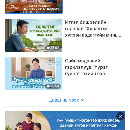
(Mонгол хэлээр)
28:43
Итгэл бишрэлийн
гэрчлэл "Хяналтыг
хүлээн авдаггүйн минь
шалтгаан" (Mонгол
хэлээр)
35:02
Сайн мэдээний
гэрчлэлүүд "Үүрэг
гүйцэтгэхийн гол
түлхүүр нь эв найртай
хамтын ажиллагаа юм"
35:54
Цааш нь үзэх