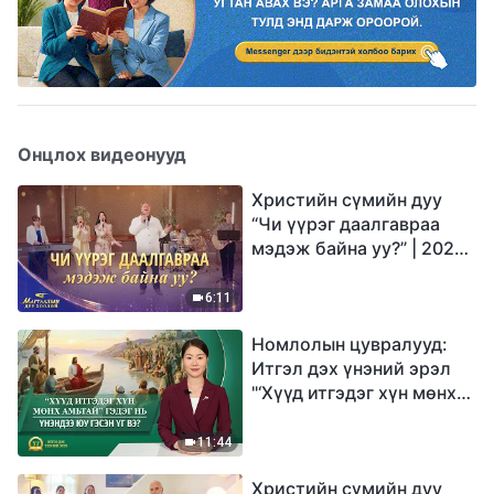
Онцлох видеонууд
Христийн сүмийн дуу
“Чи үүрэг даалгавраа
мэдэж байна уу?” | 2026
Магтаалын дуу хоолой
6:11
Номлолын цувралууд:
Итгэл дэх үнэний эрэл
"‘Хүүд итгэдэг хүн мөнх
амьтай’ гэдэг нь үнэндээ
юу гэсэн үг вэ?"
11:44
Христийн сүмийн дуу