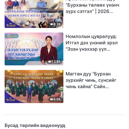
“Бурханы төлөөх үнэнч
зүрх сэтгэл” | 2026
Магтаалын дуу хоолой
6:28
Номлолын цувралууд:
Итгэл дэх үнэний эрэл
"Эзэн үнэхээр үүл
хөлөглөн эргэн ирэх үү?"
12:31
Магтан дуу “Бурхан
зүрхийг чинь, сүнсийг
чинь хайна” Сайн
мэдээний найрал дуу |
2026 Магтаалын дуу
6:06
хоолой
Бусад төрлийн видеонууд