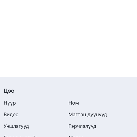
Цэс
Нүүр
Ном
Видео
Магтан дуунууд
Уншлагууд
Гэрчлэлүүд