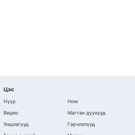
Цэс
Нүүр
Ном
Видео
Магтан дуунууд
Уншлагууд
Гэрчлэлүүд