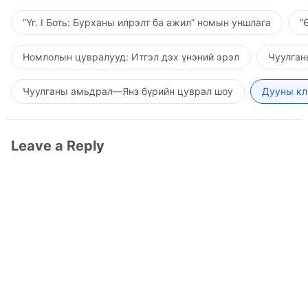
“Үг. I Боть: Бурханы илрэлт ба ажил” номын уншлага
“
Номлолын цувралууд: Итгэл дэх үнэний эрэл
Чуулган
Чуулганы амьдрал—Янз бүрийн цуврал шоу
Дууны кл
Leave a Reply