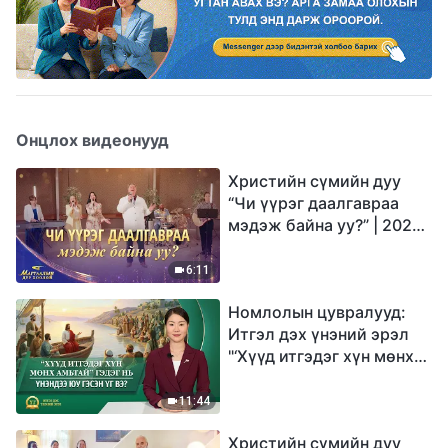
Онцлох видеонууд
Христийн сүмийн дуу
“Чи үүрэг даалгавраа
мэдэж байна уу?” | 2026
Магтаалын дуу хоолой
6:11
Номлолын цувралууд:
Итгэл дэх үнэний эрэл
"‘Хүүд итгэдэг хүн мөнх
амьтай’ гэдэг нь үнэндээ
юу гэсэн үг вэ?"
11:44
Христийн сүмийн дуу