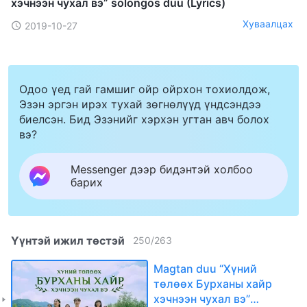
хэчнээн чухал вэ” solongos duu (Lyrics)
Хуваалцах
2019-10-27
Одоо үед гай гамшиг ойр ойрхон тохиолдож,
Эзэн эргэн ирэх тухай зөгнөлүүд үндсэндээ
биелсэн. Бид Эзэнийг хэрхэн угтан авч болох
вэ?
Messenger дээр бидэнтэй холбоо
барих
Үүнтэй ижил төстэй
250
/
263
Magtan duu “Хүний
төлөөх Бурханы хайр
хэчнээн чухал вэ”