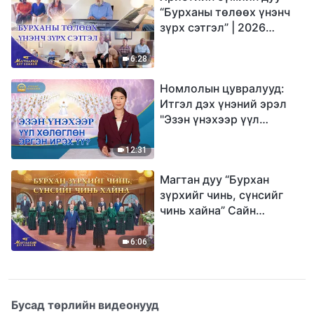
“Бурханы төлөөх үнэнч
зүрх сэтгэл” | 2026
Магтаалын дуу хоолой
6:28
Номлолын цувралууд:
Итгэл дэх үнэний эрэл
"Эзэн үнэхээр үүл
хөлөглөн эргэн ирэх үү?"
12:31
Магтан дуу “Бурхан
зүрхийг чинь, сүнсийг
чинь хайна” Сайн
мэдээний найрал дуу |
2026 Магтаалын дуу
6:06
хоолой
Бусад төрлийн видеонууд