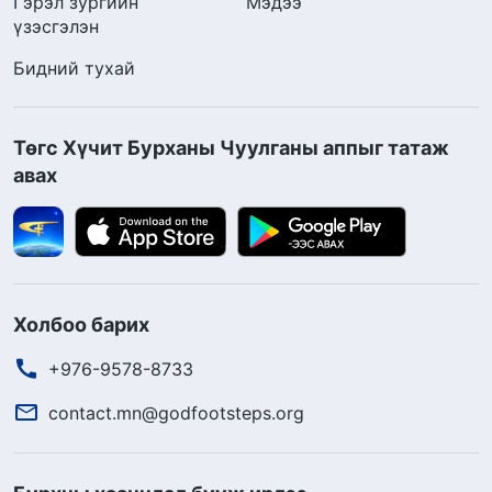
Гэрэл зургийн
Мэдээ
үзэсгэлэн
Бидний тухай
Төгс Хүчит Бурханы Чуулганы аппыг татаж
авах
Холбоо барих
+976-9578-8733
contact.mn@godfootsteps.org