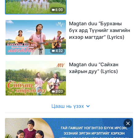
solongos duu (Lyrics)
6:00
Magtan duu “Бурханы
бүх ард Түүнийг хамгийн
ихээр магтдаг” (Lyrics)
4:32
Magtan duu “Сайхан
хайрын дуу” (Lyrics)
3:03
Цааш нь үзэх