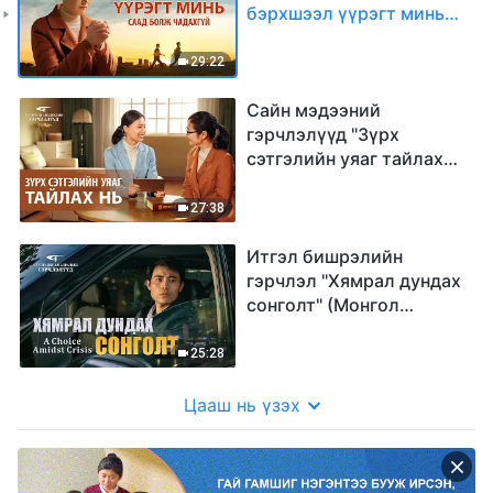
бэрхшээл үүрэгт минь
саад болж чадахгүй"
(Mонгол хэлээр)
29:22
Сайн мэдээний
гэрчлэлүүд "Зүрх
сэтгэлийн уяаг тайлах
нь" (Mонгол хэлээр)
27:38
Итгэл бишрэлийн
гэрчлэл "Хямрал дундах
сонголт" (Mонгол
хэлээр)
25:28
Цааш нь үзэх