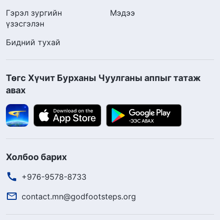
Гэрэл зургийн
Мэдээ
үзэсгэлэн
Бидний тухай
Төгс Хүчит Бурханы Чуулганы аппыг татаж
авах
Холбоо барих
+976-9578-8733
contact.mn@godfootsteps.org