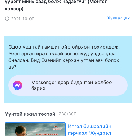
үүрэгт минь саад болж чадахгүй" (Mонгол
хэлээр)
Хуваалцах
2021-10-09
Одоо үед гай гамшиг ойр ойрхон тохиолдож,
Эзэн эргэн ирэх тухай зөгнөлүүд үндсэндээ
биелсэн. Бид Эзэнийг хэрхэн угтан авч болох
вэ?
Messenger дээр бидэнтэй холбоо
барих
Үүнтэй ижил төстэй
238
/
309
Итгэл бишрэлийн
гэрчлэл "Хүндрэл