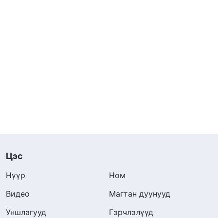
Цэс
Нүүр
Ном
Видео
Магтан дуунууд
Уншлагууд
Гэрчлэлүүд