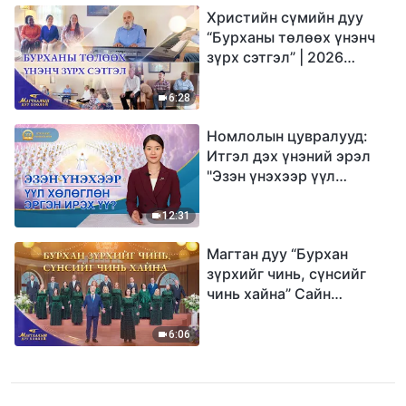
Христийн сүмийн дуу
“Бурханы төлөөх үнэнч
зүрх сэтгэл” | 2026
Магтаалын дуу хоолой
6:28
Номлолын цувралууд:
Итгэл дэх үнэний эрэл
"Эзэн үнэхээр үүл
хөлөглөн эргэн ирэх үү?"
12:31
Магтан дуу “Бурхан
зүрхийг чинь, сүнсийг
чинь хайна” Сайн
мэдээний найрал дуу |
2026 Магтаалын дуу
6:06
хоолой