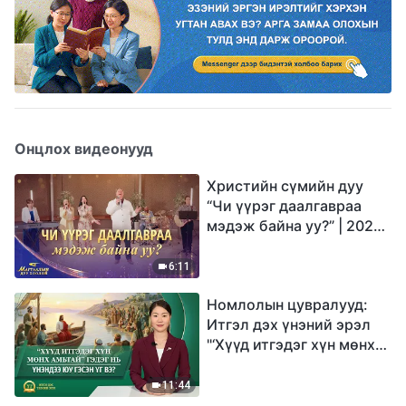
Онцлох видеонууд
Христийн сүмийн дуу
“Чи үүрэг даалгавраа
мэдэж байна уу?” | 2026
Магтаалын дуу хоолой
6:11
Номлолын цувралууд:
Итгэл дэх үнэний эрэл
"‘Хүүд итгэдэг хүн мөнх
амьтай’ гэдэг нь үнэндээ
юу гэсэн үг вэ?"
11:44