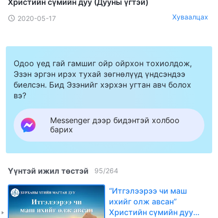
Христийн сүмийн дуу (Дууны үгтэй)
Хуваалцах
2020-05-17
Одоо үед гай гамшиг ойр ойрхон тохиолдож,
Эзэн эргэн ирэх тухай зөгнөлүүд үндсэндээ
биелсэн. Бид Эзэнийг хэрхэн угтан авч болох
вэ?
Messenger дээр бидэнтэй холбоо
барих
Үүнтэй ижил төстэй
95
/
264
“Итгэлээрээ чи маш
ихийг олж авсан”
Христийн сүмийн дуу