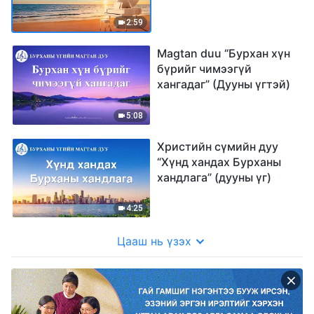
(Дууны үгтэй)
2:59
Magtan duu “Бурхан хүн
бүрийг чимээгүй
хангадаг” (Дууны үгтэй)
5:08
Христийн сүмийн дуу
“Хүнд хандах Бурханы
хандлага” (дууны үг)
4:25
Цааш нь үзэх