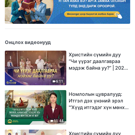
Онцлох видеонууд
Христийн сүмийн дуу
“Чи үүрэг даалгавраа
мэдэж байна уу?” | 2026
Магтаалын дуу хоолой
6:11
Номлолын цувралууд:
Итгэл дэх үнэний эрэл
"‘Хүүд итгэдэг хүн мөнх
амьтай’ гэдэг нь үнэндээ
юу гэсэн үг вэ?"
11:44
Христийн сүмийн дуу