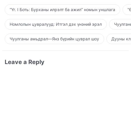
“Үг. I Боть: Бурханы илрэлт ба ажил” номын уншлага
“
Номлолын цувралууд: Итгэл дэх үнэний эрэл
Чуулган
Чуулганы амьдрал—Янз бүрийн цуврал шоу
Дууны кл
Leave a Reply