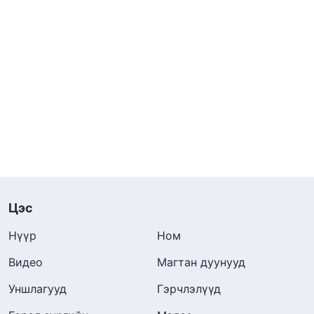
Цэс
Нүүр
Ном
Видео
Магтан дуунууд
Уншлагууд
Гэрчлэлүүд