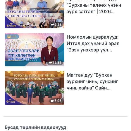
“Бурханы төлөөх үнэнч
зүрх сэтгэл” | 2026
Магтаалын дуу хоолой
6:28
Номлолын цувралууд:
Итгэл дэх үнэний эрэл
"Эзэн үнэхээр үүл
хөлөглөн эргэн ирэх үү?"
12:31
Магтан дуу “Бурхан
зүрхийг чинь, сүнсийг
чинь хайна” Сайн
мэдээний найрал дуу |
2026 Магтаалын дуу
6:06
хоолой
Бусад төрлийн видеонууд