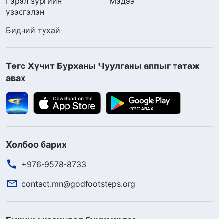
Гэрэл зургийн
Мэдээ
үзэсгэлэн
Бидний тухай
Төгс Хүчит Бурханы Чуулганы аппыг татаж
авах
Холбоо барих
+976-9578-8733
contact.mn@godfootsteps.org