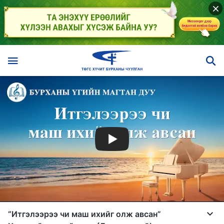
“Итгэлээрээ чи маш ихийг олж авсан”