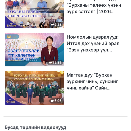
“Бурханы төлөөх үнэнч
зүрх сэтгэл” | 2026
Магтаалын дуу хоолой
6:28
Номлолын цувралууд:
Итгэл дэх үнэний эрэл
"Эзэн үнэхээр үүл
хөлөглөн эргэн ирэх үү?"
12:31
Магтан дуу “Бурхан
зүрхийг чинь, сүнсийг
чинь хайна” Сайн
мэдээний найрал дуу |
2026 Магтаалын дуу
6:06
хоолой
Бусад төрлийн видеонууд