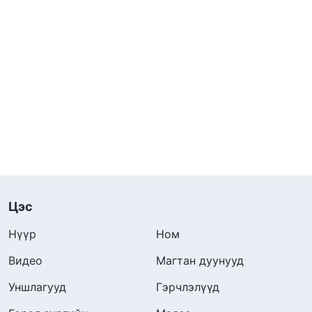
Цэс
Нүүр
Ном
Видео
Магтан дуунууд
Уншлагууд
Гэрчлэлүүд