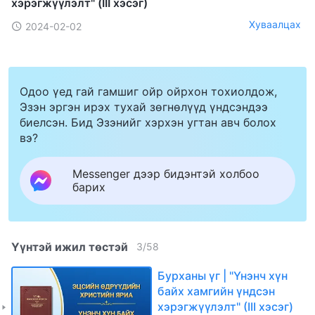
хэрэгжүүлэлт" (III хэсэг)
Хуваалцах
2024-02-02
Одоо үед гай гамшиг ойр ойрхон тохиолдож,
Эзэн эргэн ирэх тухай зөгнөлүүд үндсэндээ
биелсэн. Бид Эзэнийг хэрхэн угтан авч болох
вэ?
Messenger дээр бидэнтэй холбоо
барих
Үүнтэй ижил төстэй
3
/
58
Бурханы үг | "Үнэнч хүн
байх хамгийн үндсэн
хэрэгжүүлэлт" (III хэсэг)