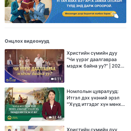
Онцлох видеонууд
Христийн сүмийн дуу
“Чи үүрэг даалгавраа
мэдэж байна уу?” | 2026
Магтаалын дуу хоолой
6:11
Номлолын цувралууд:
Итгэл дэх үнэний эрэл
"‘Хүүд итгэдэг хүн мөнх
амьтай’ гэдэг нь үнэндээ
юу гэсэн үг вэ?"
11:44
Христийн сүмийн дуу