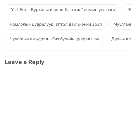
“Үг. I Боть: Бурханы илрэлт ба ажил” номын уншлага
“
Номлолын цувралууд: Итгэл дэх үнэний эрэл
Чуулган
Чуулганы амьдрал—Янз бүрийн цуврал шоу
Дууны кл
Leave a Reply