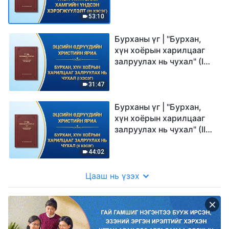
53:10
Бурханы үг | "Бурхан,
хүн хоёрын харилцааг
залруулах нь чухал" (I
хэсэг)
31:47
Бурханы үг | "Бурхан,
хүн хоёрын харилцааг
залруулах нь чухал" (II
хэсэг)
44:02
Цааш нь үзэх