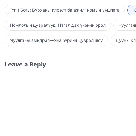
“Үг. I Боть: Бурханы илрэлт ба ажил” номын уншлага
“
Номлолын цувралууд: Итгэл дэх үнэний эрэл
Чуулган
Чуулганы амьдрал—Янз бүрийн цуврал шоу
Дууны кл
Leave a Reply