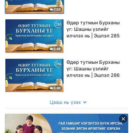
7:53
Өдөр тутмын Бурханы
үг: Шашны үзлийг
илчлэх нь | Эшлэл 285
5:48
Өдөр тутмын Бурханы
үг: Шашны үзлийг
илчлэх нь | Эшлэл 286
5:40
Цааш нь үзэх