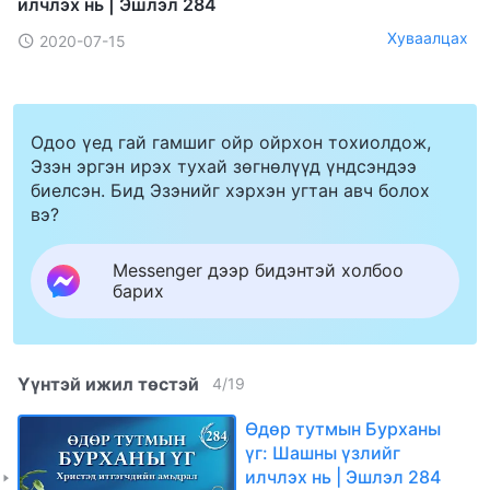
илчлэх нь | Эшлэл 284
Хуваалцах
2020-07-15
Одоо үед гай гамшиг ойр ойрхон тохиолдож,
Эзэн эргэн ирэх тухай зөгнөлүүд үндсэндээ
биелсэн. Бид Эзэнийг хэрхэн угтан авч болох
вэ?
Messenger дээр бидэнтэй холбоо
барих
Үүнтэй ижил төстэй
4
/
19
Өдөр тутмын Бурханы
үг: Шашны үзлийг
илчлэх нь | Эшлэл 284