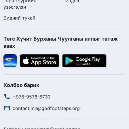
Гэрэл зургийн
Мэдээ
үзэсгэлэн
Бидний тухай
Төгс Хүчит Бурханы Чуулганы аппыг татаж
авах
Холбоо барих
+976-9578-8733
contact.mn@godfootsteps.org