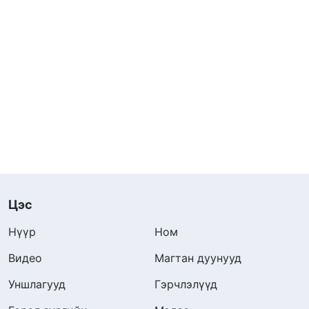
Цэс
Нүүр
Ном
Видео
Магтан дуунууд
Уншлагууд
Гэрчлэлүүд