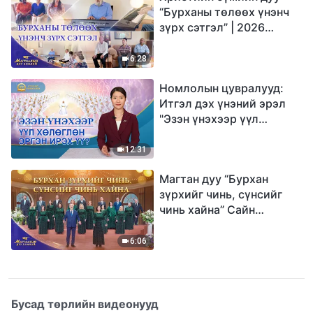
“Бурханы төлөөх үнэнч
зүрх сэтгэл” | 2026
Магтаалын дуу хоолой
6:28
Номлолын цувралууд:
Итгэл дэх үнэний эрэл
"Эзэн үнэхээр үүл
хөлөглөн эргэн ирэх үү?"
12:31
Магтан дуу “Бурхан
зүрхийг чинь, сүнсийг
чинь хайна” Сайн
мэдээний найрал дуу |
2026 Магтаалын дуу
6:06
хоолой
Бусад төрлийн видеонууд