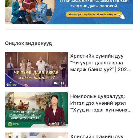
Онцлох видеонууд
Христийн сүмийн дуу
“Чи үүрэг даалгавраа
мэдэж байна уу?” | 2026
Магтаалын дуу хоолой
6:11
Номлолын цувралууд:
Итгэл дэх үнэний эрэл
"‘Хүүд итгэдэг хүн мөнх
амьтай’ гэдэг нь үнэндээ
юу гэсэн үг вэ?"
11:44
Христийн сүмийн дуу