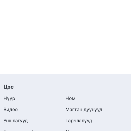
Цэс
Нүүр
Ном
Видео
Магтан дуунууд
Уншлагууд
Гэрчлэлүүд