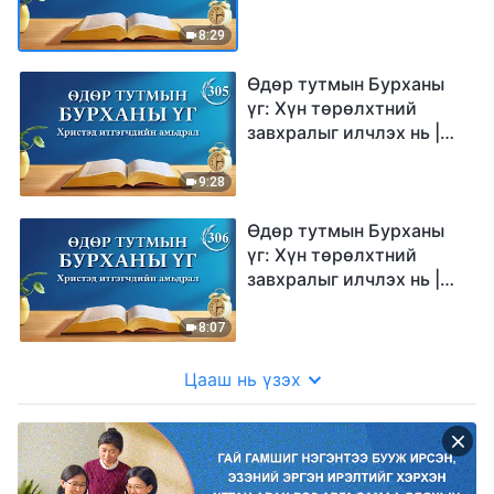
Эшлэл 304
8:29
Өдөр тутмын Бурханы
үг: Хүн төрөлхтний
завхралыг илчлэх нь |
Эшлэл 305
9:28
Өдөр тутмын Бурханы
үг: Хүн төрөлхтний
завхралыг илчлэх нь |
Эшлэл 306
8:07
Цааш нь үзэх