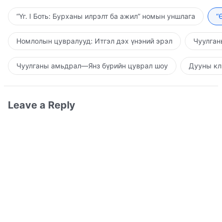
“Үг. I Боть: Бурханы илрэлт ба ажил” номын уншлага
“
Номлолын цувралууд: Итгэл дэх үнэний эрэл
Чуулган
Чуулганы амьдрал—Янз бүрийн цуврал шоу
Дууны кл
Leave a Reply