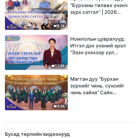
“Бурханы төлөөх үнэнч
зүрх сэтгэл” | 2026
Магтаалын дуу хоолой
6:28
Номлолын цувралууд:
Итгэл дэх үнэний эрэл
"Эзэн үнэхээр үүл
хөлөглөн эргэн ирэх үү?"
12:31
Магтан дуу “Бурхан
зүрхийг чинь, сүнсийг
чинь хайна” Сайн
мэдээний найрал дуу |
2026 Магтаалын дуу
6:06
хоолой
Бусад төрлийн видеонууд