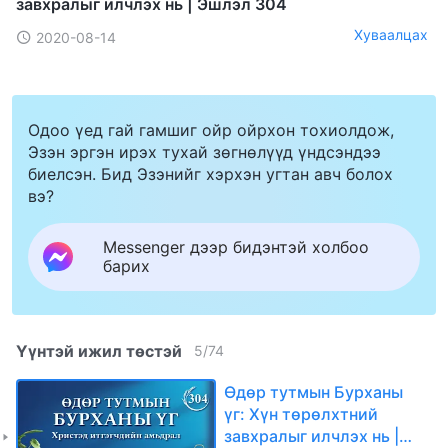
завхралыг илчлэх нь | Эшлэл 304
Хуваалцах
2020-08-14
Одоо үед гай гамшиг ойр ойрхон тохиолдож,
Эзэн эргэн ирэх тухай зөгнөлүүд үндсэндээ
биелсэн. Бид Эзэнийг хэрхэн угтан авч болох
вэ?
Messenger дээр бидэнтэй холбоо
барих
Үүнтэй ижил төстэй
5
/
74
Өдөр тутмын Бурханы
үг: Хүн төрөлхтний
завхралыг илчлэх нь |