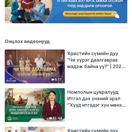
Онцлох видеонууд
Христийн сүмийн дуу
“Чи үүрэг даалгавраа
мэдэж байна уу?” | 2026
Магтаалын дуу хоолой
6:11
Номлолын цувралууд:
Итгэл дэх үнэний эрэл
"‘Хүүд итгэдэг хүн мөнх
амьтай’ гэдэг нь үнэндээ
юу гэсэн үг вэ?"
11:44
Христийн сүмийн дуу