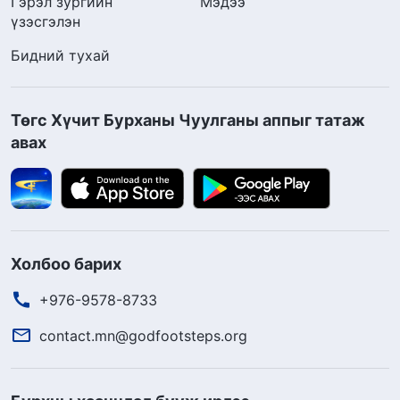
Гэрэл зургийн
Мэдээ
үзэсгэлэн
Бидний тухай
Төгс Хүчит Бурханы Чуулганы аппыг татаж
авах
Холбоо барих
+976-9578-8733
contact.mn@godfootsteps.org