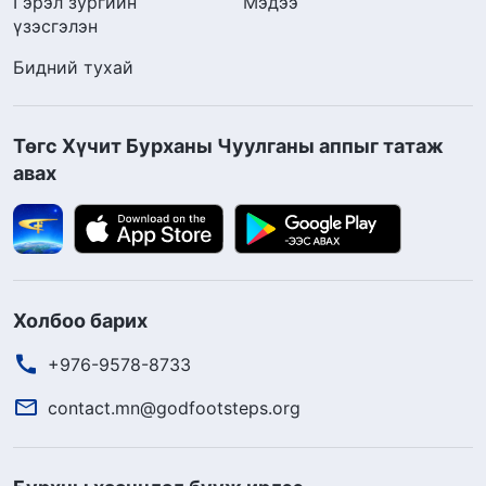
Гэрэл зургийн
Мэдээ
үзэсгэлэн
Бидний тухай
Төгс Хүчит Бурханы Чуулганы аппыг татаж
авах
Холбоо барих
+976-9578-8733
contact.mn@godfootsteps.org