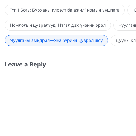
“Үг. I Боть: Бурханы илрэлт ба ажил” номын уншлага
“
Номлолын цувралууд: Итгэл дэх үнэний эрэл
Чуулган
Чуулганы амьдрал—Янз бүрийн цуврал шоу
Дууны кл
Leave a Reply