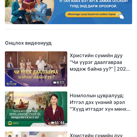
Онцлох видеонууд
Христийн сүмийн дуу
“Чи үүрэг даалгавраа
мэдэж байна уу?” | 2026
Магтаалын дуу хоолой
6:11
Номлолын цувралууд:
Итгэл дэх үнэний эрэл
"‘Хүүд итгэдэг хүн мөнх
амьтай’ гэдэг нь үнэндээ
юу гэсэн үг вэ?"
11:44
Христийн сүмийн дуу