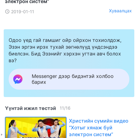
электрон систем”
Хуваалцах
2019-01-11
Одоо үед гай гамшиг ойр ойрхон тохиолдож,
Эзэн эргэн ирэх тухай зөгнөлүүд үндсэндээ
биелсэн. Бид Эзэнийг хэрхэн угтан авч болох
вэ?
Messenger дээр бидэнтэй холбоо
барих
Үүнтэй ижил төстэй
11
/
16
Христийн сүмийн видео
“Хотыг хянаж буй
электрон систем”