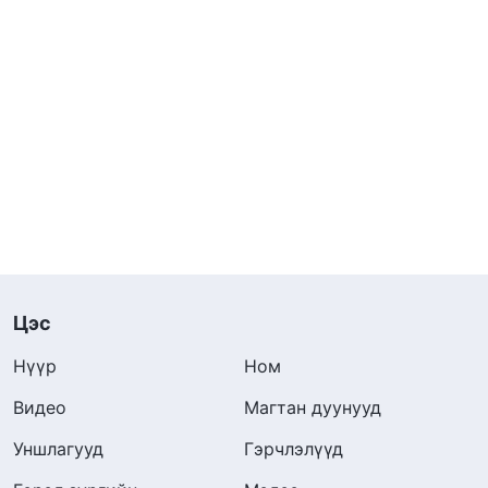
Цэс
Нүүр
Ном
Видео
Магтан дуунууд
Уншлагууд
Гэрчлэлүүд