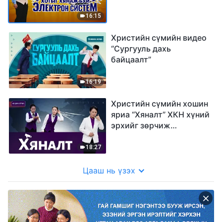
16:15
Христийн сүмийн видео
“Сургууль дахь
байцаалт”
16:19
Христийн сүмийн хошин
яриа “Хяналт” ХКН хүний
эрхийг зөрчиж
оргилдоо хүрчээ
18:27
Цааш нь үзэх