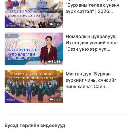
“Бурханы төлөөх үнэнч
зүрх сэтгэл” | 2026
Магтаалын дуу хоолой
6:28
Номлолын цувралууд:
Итгэл дэх үнэний эрэл
"Эзэн үнэхээр үүл
хөлөглөн эргэн ирэх үү?"
12:31
Магтан дуу “Бурхан
зүрхийг чинь, сүнсийг
чинь хайна” Сайн
мэдээний найрал дуу |
2026 Магтаалын дуу
6:06
хоолой
Бусад төрлийн видеонууд