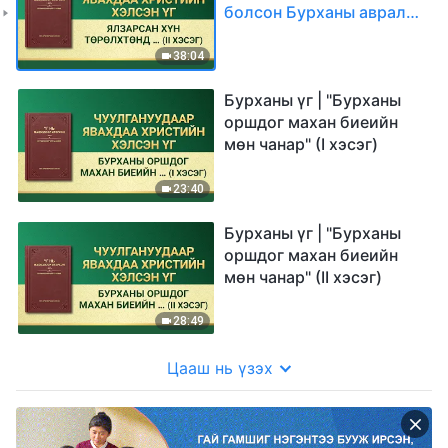
болсон Бурханы аврал
илүү их хэрэгтэй" (II
хэсэг)
38:04
Бурханы үг | "Бурханы
оршдог махан биеийн
мөн чанар" (I хэсэг)
23:40
Бурханы үг | "Бурханы
оршдог махан биеийн
мөн чанар" (II хэсэг)
28:49
Цааш нь үзэх