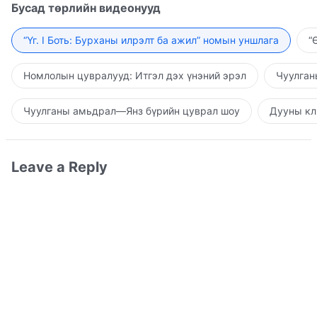
Бусад төрлийн видеонууд
“Үг. I Боть: Бурханы илрэлт ба ажил” номын уншлага
“
Номлолын цувралууд: Итгэл дэх үнэний эрэл
Чуулган
Чуулганы амьдрал—Янз бүрийн цуврал шоу
Дууны кл
Leave a Reply