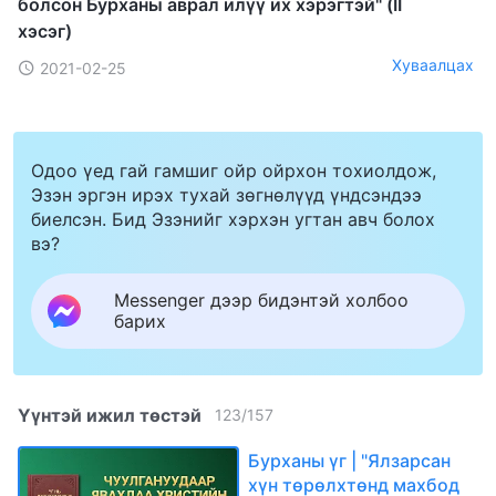
болсон Бурханы аврал илүү их хэрэгтэй" (II
хэсэг)
Хуваалцах
2021-02-25
Одоо үед гай гамшиг ойр ойрхон тохиолдож,
Эзэн эргэн ирэх тухай зөгнөлүүд үндсэндээ
биелсэн. Бид Эзэнийг хэрхэн угтан авч болох
вэ?
Messenger дээр бидэнтэй холбоо
барих
Үүнтэй ижил төстэй
123
/
157
Бурханы үг | "Ялзарсан
хүн төрөлхтөнд махбод