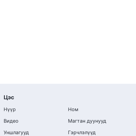
Цэс
Нүүр
Ном
Видео
Магтан дуунууд
Уншлагууд
Гэрчлэлүүд