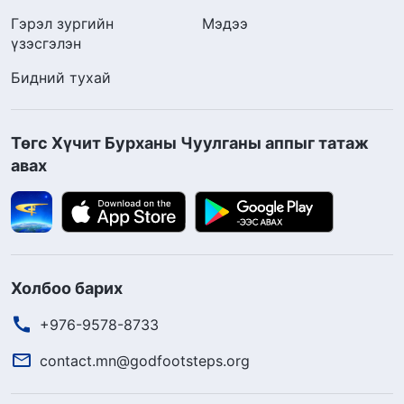
Гэрэл зургийн
Мэдээ
үзэсгэлэн
Бидний тухай
Төгс Хүчит Бурханы Чуулганы аппыг татаж
авах
Холбоо барих
+976-9578-8733
contact.mn@godfootsteps.org