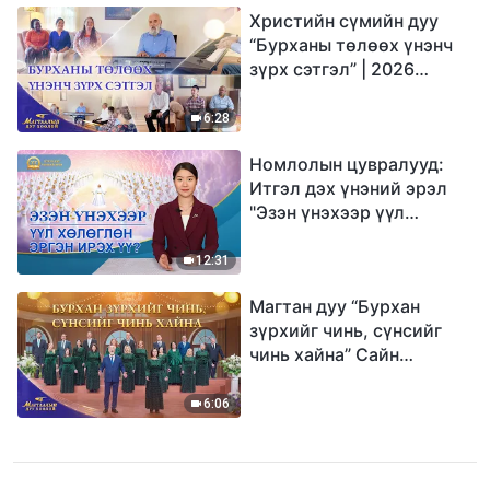
Христийн сүмийн дуу
“Бурханы төлөөх үнэнч
зүрх сэтгэл” | 2026
Магтаалын дуу хоолой
6:28
Номлолын цувралууд:
Итгэл дэх үнэний эрэл
"Эзэн үнэхээр үүл
хөлөглөн эргэн ирэх үү?"
12:31
Магтан дуу “Бурхан
зүрхийг чинь, сүнсийг
чинь хайна” Сайн
мэдээний найрал дуу |
2026 Магтаалын дуу
6:06
хоолой