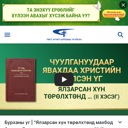
Бурханы үг | "Ялзарсан хүн төрөлхтөнд махбод