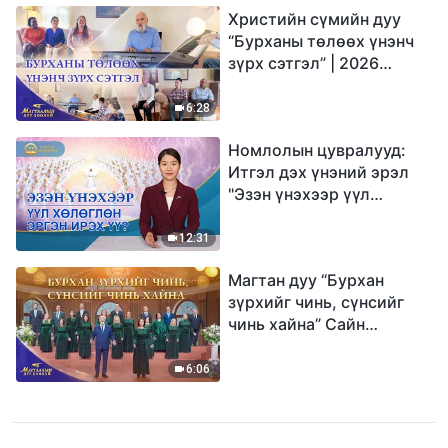
Христийн сүмийн дуу
“Бурханы төлөөх үнэнч
зүрх сэтгэл” | 2026
Магтаалын дуу хоолой
6:28
Номлолын цувралууд:
Итгэл дэх үнэний эрэл
"Эзэн үнэхээр үүл
хөлөглөн эргэн ирэх үү?"
12:31
Магтан дуу “Бурхан
зүрхийг чинь, сүнсийг
чинь хайна” Сайн
мэдээний найрал дуу |
2026 Магтаалын дуу
6:06
хоолой