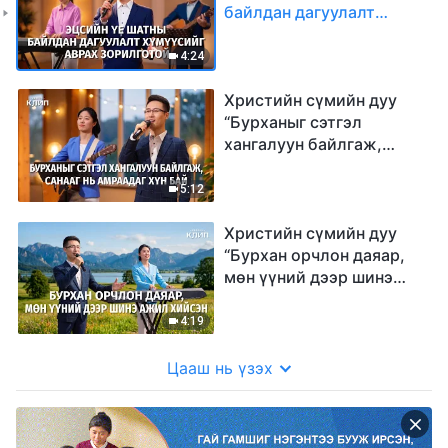
байлдан дагуулалт
хүмүүсийг аврах
зорилготой”
4:24
Христийн сүмийн дуу
“Бурханыг сэтгэл
хангалуун байлгаж,
санааг нь амраадаг хүн
бай”
5:12
Христийн сүмийн дуу
“Бурхан орчлон даяар,
мөн үүний дээр шинэ
ажил хийсэн”
4:19
Цааш нь үзэх