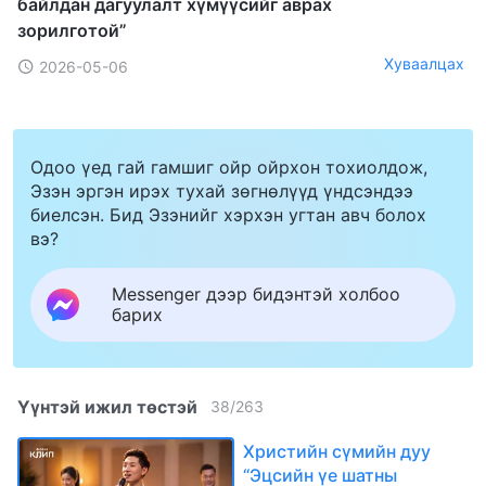
байлдан дагуулалт хүмүүсийг аврах
зорилготой”
Хуваалцах
2026-05-06
Одоо үед гай гамшиг ойр ойрхон тохиолдож,
Эзэн эргэн ирэх тухай зөгнөлүүд үндсэндээ
биелсэн. Бид Эзэнийг хэрхэн угтан авч болох
вэ?
Messenger дээр бидэнтэй холбоо
барих
Үүнтэй ижил төстэй
38
/
263
Христийн сүмийн дуу
“Эцсийн үе шатны