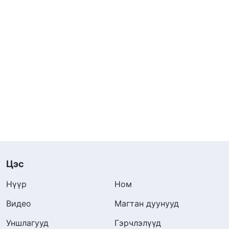
Цэс
Нүүр
Ном
Видео
Магтан дуунууд
Уншлагууд
Гэрчлэлүүд