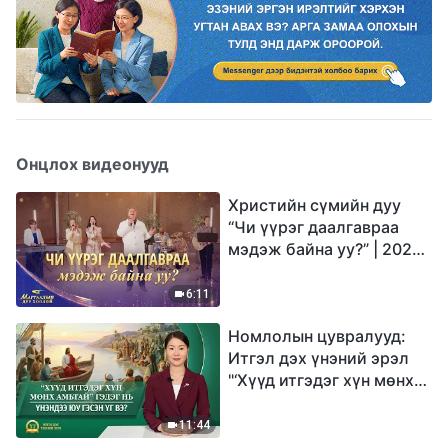
Онцлох видеонууд
Христийн сүмийн дуу
“Чи үүрэг даалгавраа
мэдэж байна уу?” | 2026
Магтаалын дуу хоолой
6:11
Номлолын цувралууд:
Итгэл дэх үнэний эрэл
"‘Хүүд итгэдэг хүн мөнх
амьтай’ гэдэг нь үнэндээ
юу гэсэн үг вэ?"
11:44