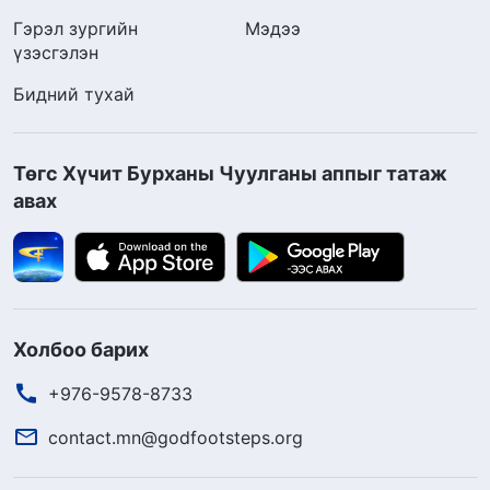
Гэрэл зургийн
Мэдээ
үзэсгэлэн
Бидний тухай
Төгс Хүчит Бурханы Чуулганы аппыг татаж
авах
Холбоо барих
+976-9578-8733
contact.mn@godfootsteps.org