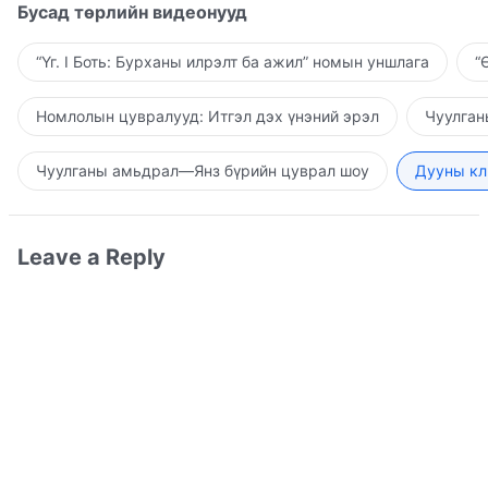
Бусад төрлийн видеонууд
“Үг. I Боть: Бурханы илрэлт ба ажил” номын уншлага
“
Номлолын цувралууд: Итгэл дэх үнэний эрэл
Чуулган
Чуулганы амьдрал—Янз бүрийн цуврал шоу
Дууны кл
Leave a Reply