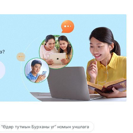
э?
“Өдөр тутмын Бурханы үг” номын уншлага