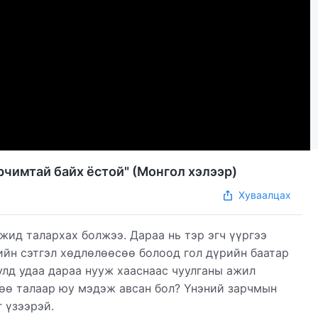
рчимтай байх ёстой" (Mонгол хэлээр)
Хуваалцах
жид талархах болжээ. Дараа нь тэр эгч үүргээ
ийн сэтгэл хөдлөлөөсөө болоод гол дүрийн баатар
улд удаа дараа нууж хааснаас чуулганы ажил
гөө талаар юу мэдэж авсан бол? Үнэний зарчмын
 үзээрэй.