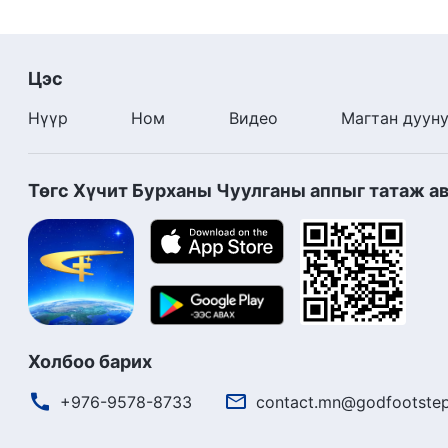
Цэс
Нүүр
Ном
Видео
Магтан дуун
Төгс Хүчит Бурханы Чуулганы аппыг татаж а
Холбоо барих
+976-9578-8733
contact.mn@godfootstep