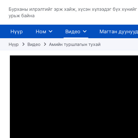
Бурханы илрэлтийг эрж хайж, хүсэн хүлээдэг бүх хүнийг
урьж байна
Нүүр
Ном
Видео
Магтан дуунуу
Нүүр
Видео
Амийн туршлагын тухай