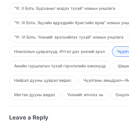
“Үг. II Боть: Бурханыг мэдэх тухай” номын уншлага
“Үг. III Боть: Эцсийн өдрүүдийн Христийн яриа” номын ун
“Үг. VI Боть: Үнэнийг эрэлхийлэх тухай” номын уншлага
Номлолын цувралууд: Итгэл дэх үнэний эрэл
Чуулг
Амийн туршлагын тухай гэрчлэлийн кинонууд
Шашн
Найрал дууны цуврал видео
Чуулганы амьдрал—Ян
Магтан дууны видео
Үнэнийг илчлэх нь
Онцолс
Leave a Reply