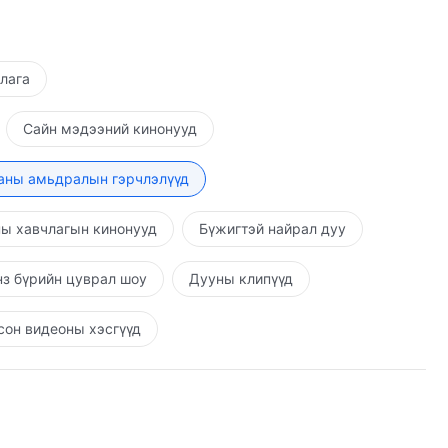
шлага
Сайн мэдээний кинонууд
аны амьдралын гэрчлэлүүд
ы хавчлагын кинонууд
Бүжигтэй найрал дуу
з бүрийн цуврал шоу
Дууны клипүүд
он видеоны хэсгүүд