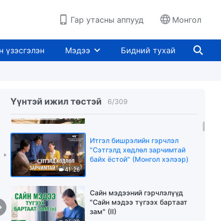
туршлага” (Mонгол хэлээр)
19:47
Гар утасны аппууд
Монгол
Итгэл бишрэлийн гэрчлэл
“Эцэст нь би атаархлаа
н үзэсгэлэн
Мэдээ
Бидний тухай
орхисон” (Mонгол хэлээр)
22:32
Итгэл бишрэлийн гэрчлэл
"Бурханы үгээр л бусдыг
Үүнтэй ижил төстэй
6
/
309
харах нь чухал" (Mонгол
хэлээр)
39:32
Итгэл бишрэлийн гэрчлэл
"Сэтгэлд хөдлөл зарчимтай
байх ёстой" (Mонгол хэлээр)
41:26
Сайн мэдээний гэрчлэлүүд
"Сайн мэдээ түгээх бартаат
зам" (II)