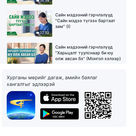
36:39
Сайн мэдээний гэрчлэлүүд
"Сайн мэдээ түгээх бартаат
зам" (I)
32:52
Сайн мэдээний гэрчлэлүүд
"Харьцалт туулснаар би юу
олж авсан бэ" (Mонгол хэлээр)
47:07
Хурганы мөрийг дагаж, амийн баялаг
Итгэл бишрэлийн гэрчлэл
хангалтыг эдлээрэй
"Үнэнийг хэлж чадахгүй
байгаагийн цаана юу нуугддаг
вэ" (Mонгол хэлээр)
38:52
Итгэл бишрэлийн гэрчлэл "Яг
хэн манай гэр бүлийг
сүйрүүлсэн бэ?" (Mонгол
хэлээр)
41:21