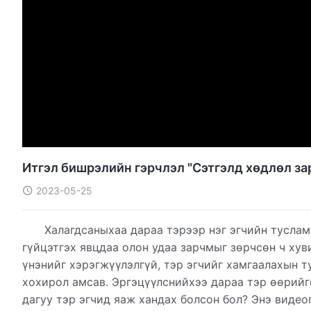
Итгэл бишрэлийн гэрчлэл "Сэтгэлд хөдлөл за
2023-05-25
Халагдсаныхаа дараа тэрээр нэг эгчийн туслам
гүйцэтгэх явцдаа олон удаа зарчмыг зөрчсөн ч хув
үнэнийг хэрэгжүүлэлгүй, тэр эгчийг хамгаалахын т
хохирол амсав. Эргэцүүлснийхээ дараа тэр өөрий
дагуу тэр эгчид яаж хандах болсон бол? Энэ видеог