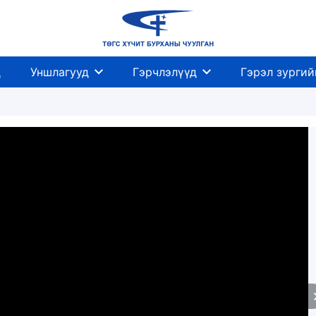
д
Уншлагууд
Гэрчлэлүүд
Гэрэл зургий