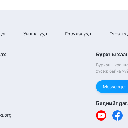
ууд
Уншлагууд
Гэрчлэлүүд
Гэрэл з
вах
Бурхны хаа
Бурханы хаанчл
хүсэж байна уу
Messenger
Биднийг даг
s.org