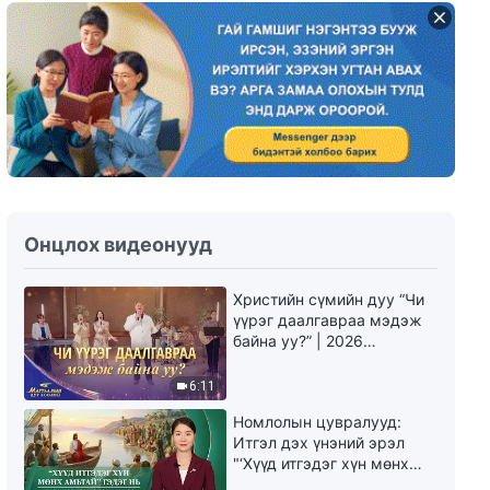
Итгэл бишрэлийн гэрчлэл
"Энжелийн түүх" (Mонгол
хэлээр)
48:51
Итгэл бишрэлийн гэрчлэл
"Аавдаа 'хоригдсон' өдрүүд"
(Mонгол хэлээр)
37:38
Онцлох видеонууд
Сайн мэдээний гэрчлэлүүд
"Бусдад зааж сургахдаа би
Христийн сүмийн дуу “Чи
яагаад бүгдийг нь хэлдэггүй
үүрэг даалгавраа мэдэж
вэ?" (Mонгол хэлээр)
42:02
байна уу?” | 2026
Магтаалын дуу хоолой
Итгэл бишрэлийн гэрчлэл
6:11
"Гэрчлэлээ бичсэнээр олж
авсан зүйл" (Mонгол хэлээр)
Номлолын цувралууд:
37:56
Итгэл дэх үнэний эрэл
"‘Хүүд итгэдэг хүн мөнх
амьтай’ гэдэг нь үнэндээ