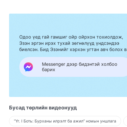
Одоо үед гай гамшиг ойр ойрхон тохиолдож,
Эзэн эргэн ирэх тухай зөгнөлүүд үндсэндээ
биелсэн. Бид Эзэнийг хэрхэн угтан авч болох в
Messenger дээр бидэнтэй холбоо
барих
Бусад төрлийн видеонууд
“Үг. I Боть: Бурханы илрэлт ба ажил” номын уншлага