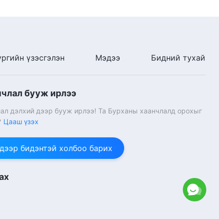
32:05
Итгэл бишрэлийн гэрчлэл
"Харуулах зорилгоор үүргээ
гүйцэтгэхийн үр дагавар"
ургийн үзэсгэлэн
Мэдээ
Бидний тухай
32:57
Итгэл бишрэлийн гэрчлэл
"'Хулгайлагдсан' ерөөл"
нчлал бууж ирлээ
ал дэлхий дээр бууж ирлээ! Та Бурханы хаанчлалд орохыг
43:41
?
Цааш үзэх
Сайн мэдээний гэрчлэлүүд
"Алдаагаа хүлээн
 дээр бидэнтэй холбоо барих
зөвшөөрөхөд яагаад хэцүү
байдаг вэ?" (Mонгол хэлээр)
39:27
ах
Сайн мэдээний гэрчлэлүүд
"Ойлгодог дүр эсгэсэн нь
намайг зүдрээсэн" (Mонгол
хэлээр)
44:54