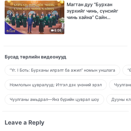
Магтан дуу “Бурхан
зүрхийг чинь, сүнсийг
чинь хайна” Сайн
мэдээний найрал дуу |
2026 Магтаалын дуу
6:06
хоолой
Бусад төрлийн видеонууд
“Үг. I Боть: Бурханы илрэлт ба ажил” номын уншлага
“
Номлолын цувралууд: Итгэл дэх үнэний эрэл
Чуулган
Чуулганы амьдрал—Янз бүрийн цуврал шоу
Дууны кл
Leave a Reply