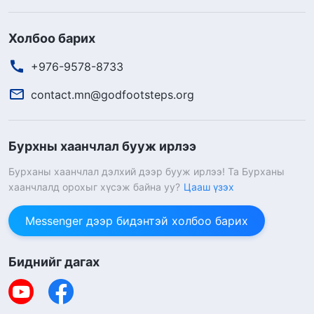
Холбоо барих
+976-9578-8733
contact.mn@godfootsteps.org
Бурхны хаанчлал бууж ирлээ
Бурханы хаанчлал дэлхий дээр бууж ирлээ! Та Бурханы
хаанчлалд орохыг хүсэж байна уу?
Цааш үзэх
Messenger дээр бидэнтэй холбоо барих
Биднийг дагах