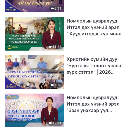
Магтаалын дуу хоолой
6:11
Номлолын цувралууд:
Итгэл дэх үнэний эрэл
"‘Хүүд итгэдэг хүн мөнх
амьтай’ гэдэг нь үнэндээ
юу гэсэн үг вэ?"
11:44
Христийн сүмийн дуу
“Бурханы төлөөх үнэнч
зүрх сэтгэл” | 2026
Магтаалын дуу хоолой
6:28
Номлолын цувралууд:
Итгэл дэх үнэний эрэл
"Эзэн үнэхээр үүл
хөлөглөн эргэн ирэх үү?"
12:31