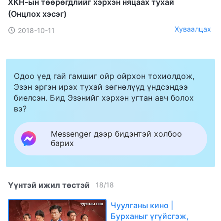
ХКН-ын төөрөгдлийг хэрхэн няцаах тухай
(Онцлох хэсэг)
Хуваалцах
2018-10-11
Одоо үед гай гамшиг ойр ойрхон тохиолдож,
Эзэн эргэн ирэх тухай зөгнөлүүд үндсэндээ
биелсэн. Бид Эзэнийг хэрхэн угтан авч болох
вэ?
Messenger дээр бидэнтэй холбоо
барих
Үүнтэй ижил төстэй
18
/
18
Чуулганы кино |
Бурханыг үгүйсгэж,