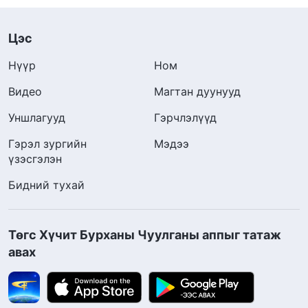
Цэс
Нүүр
Ном
Видео
Магтан дуунууд
Уншлагууд
Гэрчлэлүүд
Гэрэл зургийн
Мэдээ
үзэсгэлэн
Бидний тухай
Төгс Хүчит Бурханы Чуулганы аппыг татаж
авах