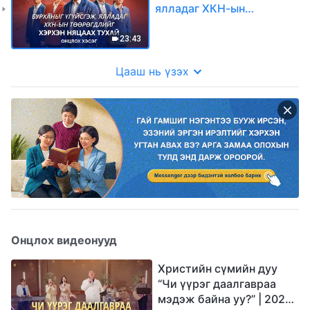
ялладаг ХКН-ын
төөрөгдлийг хэрхэн
няцаах тухай (Онцлох
23:43
хэсэг)
Цааш нь үзэх
Онцлох видеонууд
Христийн сүмийн дуу
“Чи үүрэг даалгавраа
мэдэж байна уу?” | 2026