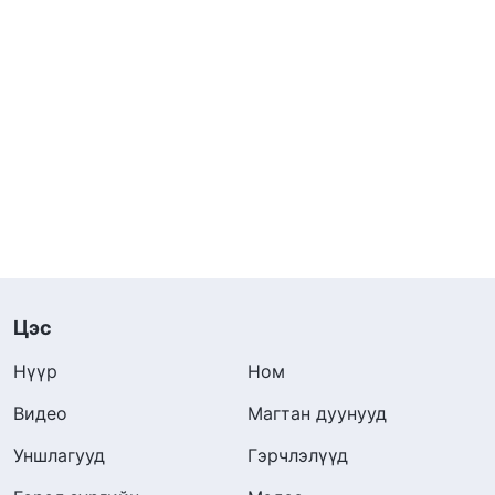
Цэс
Нүүр
Ном
Видео
Магтан дуунууд
Уншлагууд
Гэрчлэлүүд