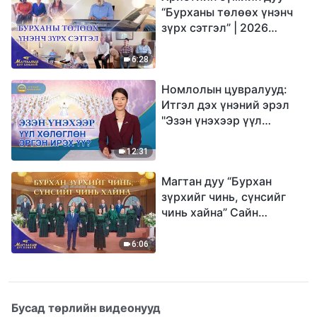
“Бурханы төлөөх үнэнч
зүрх сэтгэл” | 2026
Магтаалын дуу хоолой
6:28
Номлолын цувралууд:
Итгэл дэх үнэний эрэл
"Эзэн үнэхээр үүл
хөлөглөн эргэн ирэх үү?"
12:31
Магтан дуу “Бурхан
зүрхийг чинь, сүнсийг
чинь хайна” Сайн
мэдээний найрал дуу |
2026 Магтаалын дуу
6:06
хоолой
Бусад төрлийн видеонууд