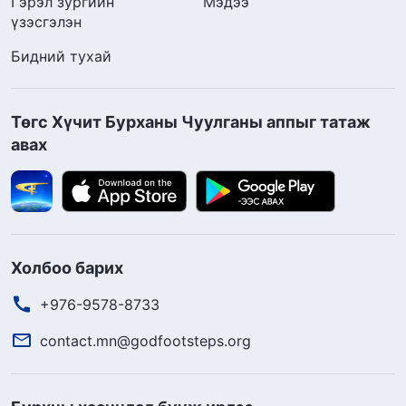
Гэрэл зургийн
Мэдээ
үзэсгэлэн
Бидний тухай
Төгс Хүчит Бурханы Чуулганы аппыг татаж
авах
Холбоо барих
+976-9578-8733
contact.mn@godfootsteps.org