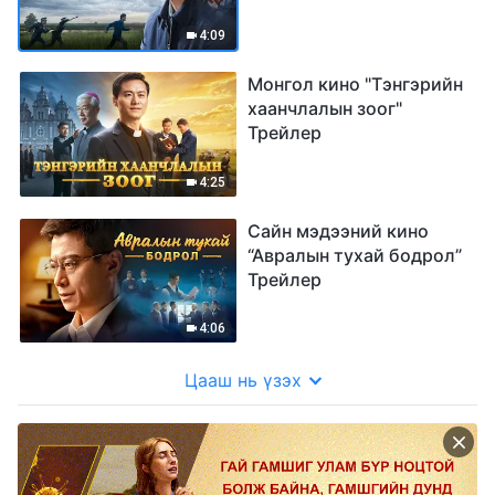
4:09
Монгол кино "Тэнгэрийн
хаанчлалын зоог"
Трейлер
4:25
Сайн мэдээний кино
“Авралын тухай бодрол”
Трейлер
4:06
Цааш нь үзэх