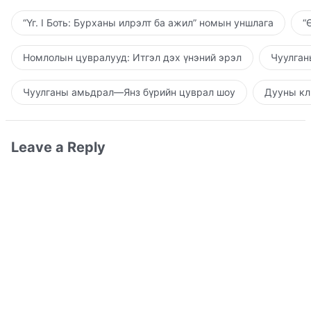
“Үг. I Боть: Бурханы илрэлт ба ажил” номын уншлага
“
Номлолын цувралууд: Итгэл дэх үнэний эрэл
Чуулган
Чуулганы амьдрал—Янз бүрийн цуврал шоу
Дууны кл
Leave a Reply