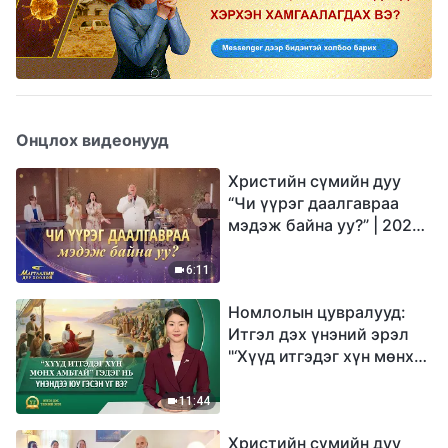
Онцлох видеонууд
Христийн сүмийн дуу
“Чи үүрэг даалгавраа
мэдэж байна уу?” | 2026
Магтаалын дуу хоолой
6:11
Номлолын цувралууд:
Итгэл дэх үнэний эрэл
"‘Хүүд итгэдэг хүн мөнх
амьтай’ гэдэг нь үнэндээ
юу гэсэн үг вэ?"
11:44
Христийн сүмийн дуу