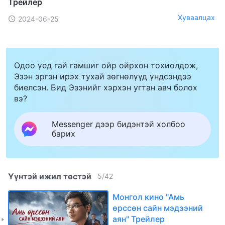
Трейлер
Хуваалцах
2024-06-25
Одоо үед гай гамшиг ойр ойрхон тохиолдож,
Эзэн эргэн ирэх тухай зөгнөлүүд үндсэндээ
биелсэн. Бид Эзэнийг хэрхэн угтан авч болох
вэ?
Messenger дээр бидэнтэй холбоо
барих
Үүнтэй ижил төстэй
5
/
42
Монгол кино "Амь
өрссөн сайн мэдээний
аян" Трейлер