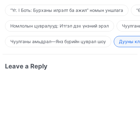
“Үг. I Боть: Бурханы илрэлт ба ажил” номын уншлага
“
Номлолын цувралууд: Итгэл дэх үнэний эрэл
Чуулган
Чуулганы амьдрал—Янз бүрийн цуврал шоу
Дууны кл
Leave a Reply