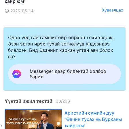
хайр юм”
Хуваалцах
2026-05-14
Одоо үед гай гамшиг ойр ойрхон тохиолдож,
Эзэн эргэн ирэх тухай зөгнөлүүд үндсэндээ
биелсэн. Бид Эзэнийг хэрхэн угтан авч болох
вэ?
Messenger дээр бидэнтэй холбоо
барих
Үүнтэй ижил төстэй
33
/
263
Христийн сүмийн дуу
“Өвчин тусах нь Бурханы
хайр юм”