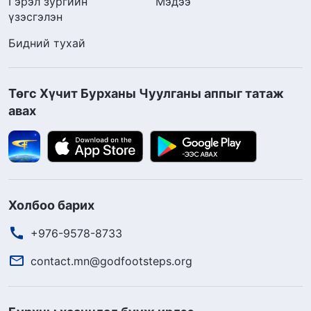
Гэрэл зургийн
Мэдээ
үзэсгэлэн
Бидний тухай
Төгс Хүчит Бурханы Чуулганы аппыг татаж
авах
Холбоо барих
+976-9578-8733
contact.mn@godfootsteps.org