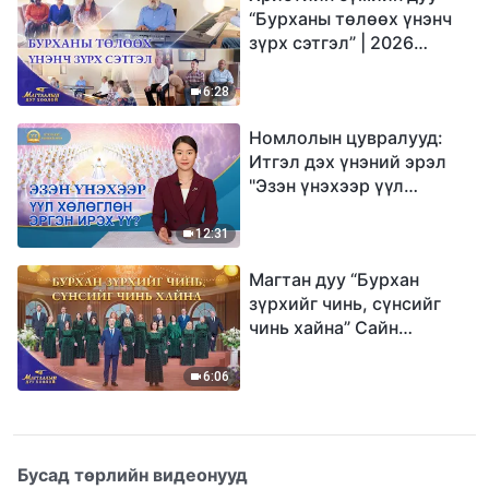
“Бурханы төлөөх үнэнч
зүрх сэтгэл” | 2026
Магтаалын дуу хоолой
6:28
Номлолын цувралууд:
Итгэл дэх үнэний эрэл
"Эзэн үнэхээр үүл
хөлөглөн эргэн ирэх үү?"
12:31
Магтан дуу “Бурхан
зүрхийг чинь, сүнсийг
чинь хайна” Сайн
мэдээний найрал дуу |
2026 Магтаалын дуу
6:06
хоолой
Бусад төрлийн видеонууд