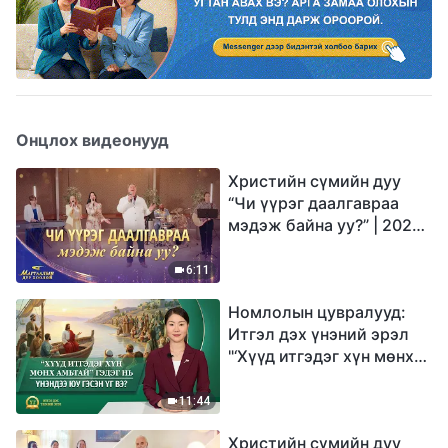
Онцлох видеонууд
Христийн сүмийн дуу
“Чи үүрэг даалгавраа
мэдэж байна уу?” | 2026
Магтаалын дуу хоолой
6:11
Номлолын цувралууд:
Итгэл дэх үнэний эрэл
"‘Хүүд итгэдэг хүн мөнх
амьтай’ гэдэг нь үнэндээ
юу гэсэн үг вэ?"
11:44
Христийн сүмийн дуу