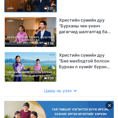
5:21
Христийн сүмийн дуу
“Бурханы чин үнэнч
дагагчид шалгалтад бат
зогсож чадна”
5:06
Христийн сүмийн дуу
“Бие махбодтой болсон
Бурхан л хүнийг бүрэн
аварч чадна”
3:55
Цааш нь үзэх