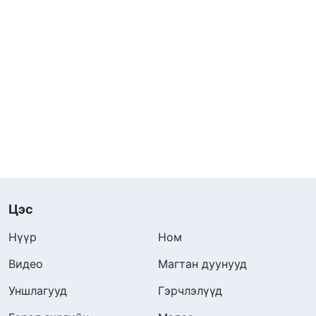
Цэс
Нүүр
Ном
Видео
Магтан дуунууд
Уншлагууд
Гэрчлэлүүд