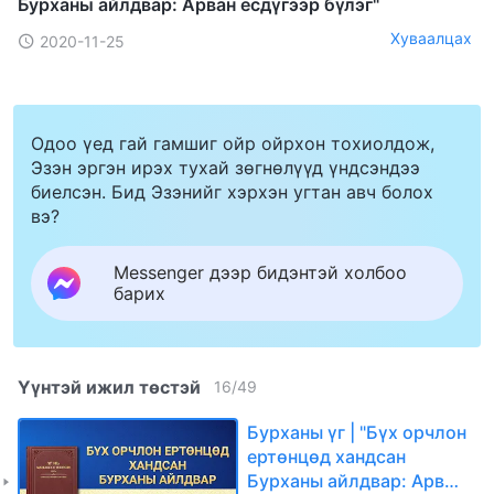
Бурханы айлдвар: Арван есдүгээр бүлэг"
Хуваалцах
2020-11-25
Одоо үед гай гамшиг ойр ойрхон тохиолдож,
Эзэн эргэн ирэх тухай зөгнөлүүд үндсэндээ
биелсэн. Бид Эзэнийг хэрхэн угтан авч болох
вэ?
Messenger дээр бидэнтэй холбоо
барих
Үүнтэй ижил төстэй
16
/
49
Бурханы үг | "Бүх орчлон
ертөнцөд хандсан
Бурханы айлдвар: Арван