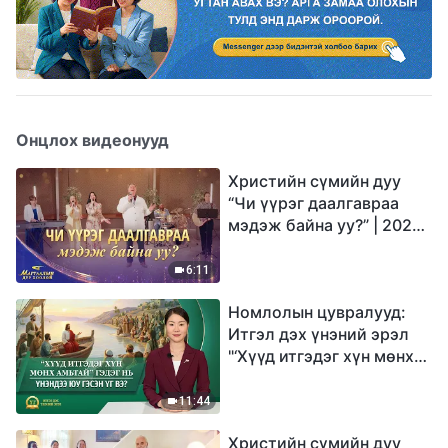
Онцлох видеонууд
Христийн сүмийн дуу
“Чи үүрэг даалгавраа
мэдэж байна уу?” | 2026
Магтаалын дуу хоолой
6:11
Номлолын цувралууд:
Итгэл дэх үнэний эрэл
"‘Хүүд итгэдэг хүн мөнх
амьтай’ гэдэг нь үнэндээ
юу гэсэн үг вэ?"
11:44
Христийн сүмийн дуу