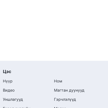
Цэс
Нүүр
Ном
Видео
Магтан дуунууд
Уншлагууд
Гэрчлэлүүд