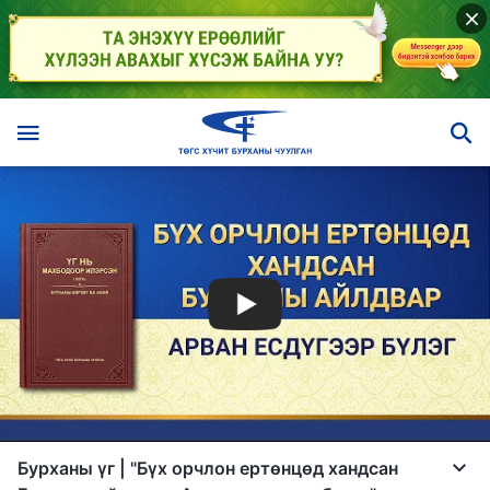
Бурханы үг | "Бүх орчлон ертөнцөд хандсан