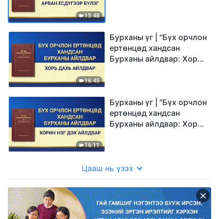
есдүгээр бүлэг"
15:48
Бурханы үг | "Бүх орчлон
ертөнцөд хандсан
Бурханы айлдвар: Хорь
дахь айлдвар"
16:45
Бурханы үг | "Бүх орчлон
ертөнцөд хандсан
Бурханы айлдвар: Хорин
нэг дэх айлдвар"
16:11
Цааш нь үзэх