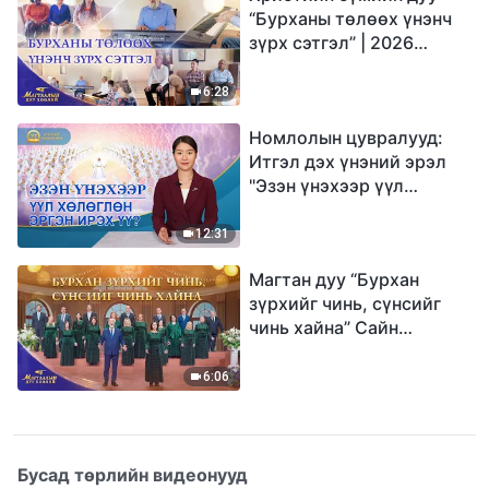
“Бурханы төлөөх үнэнч
зүрх сэтгэл” | 2026
Магтаалын дуу хоолой
6:28
Номлолын цувралууд:
Итгэл дэх үнэний эрэл
"Эзэн үнэхээр үүл
хөлөглөн эргэн ирэх үү?"
12:31
Магтан дуу “Бурхан
зүрхийг чинь, сүнсийг
чинь хайна” Сайн
мэдээний найрал дуу |
2026 Магтаалын дуу
6:06
хоолой
Бусад төрлийн видеонууд