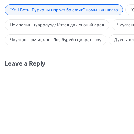
“Үг. I Боть: Бурханы илрэлт ба ажил” номын уншлага
“
Номлолын цувралууд: Итгэл дэх үнэний эрэл
Чуулган
Чуулганы амьдрал—Янз бүрийн цуврал шоу
Дууны кл
Leave a Reply