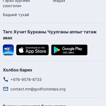
Гэрэл зургийн
Мэдээ
үзэсгэлэн
Бидний тухай
Төгс Хүчит Бурханы Чуулганы аппыг татаж
авах
Холбоо барих
+976-9578-8733
contact.mn@godfootsteps.org