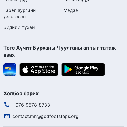
Гэрэл зургийн
Мэдээ
үзэсгэлэн
Бидний тухай
Төгс Хүчит Бурханы Чуулганы аппыг татаж
авах
Холбоо барих
+976-9578-8733
contact.mn@godfootsteps.org