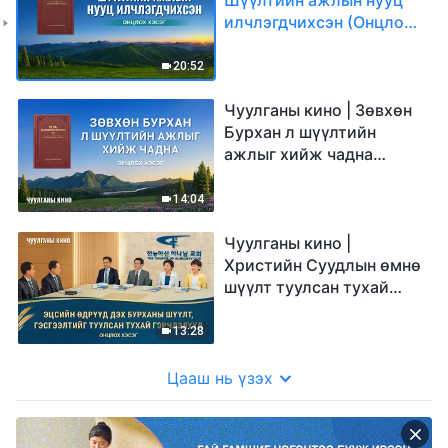
илчлэгдчихсэн (Онцлох
хэсэг)
20:52
Чуулганы кино | Зөвхөн
Бурхан л шүүлтийн
ажлыг хийж чадна
(Онцлох хэсэг)
14:04
Чуулганы кино |
Христийн Суудлын ѳмнө
шүүлт туулсан тухай
гэрчлэлүүд (Онцлох
хэсэг)
13:28
Цааш нь үзэх