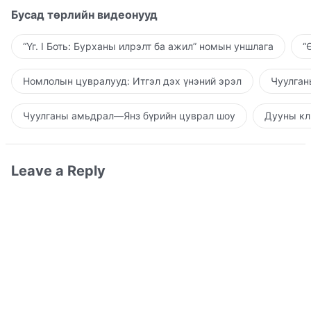
Бусад төрлийн видеонууд
“Үг. I Боть: Бурханы илрэлт ба ажил” номын уншлага
“
Номлолын цувралууд: Итгэл дэх үнэний эрэл
Чуулган
Чуулганы амьдрал—Янз бүрийн цуврал шоу
Дууны кл
Leave a Reply