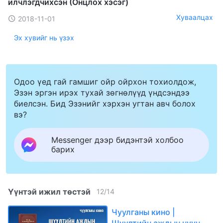
илчлэгдчихсэн (Онцлох хэсэг)
Хуваалцах
2018-11-01
Эх хувийг нь үзэх
Одоо үед гай гамшиг ойр ойрхон тохиолдож,
Эзэн эргэн ирэх тухай зөгнөлүүд үндсэндээ
биелсэн. Бид Эзэнийг хэрхэн угтан авч болох
вэ?
Messenger дээр бидэнтэй холбоо
барих
Үүнтэй ижил төстэй
12
/
14
Чуулганы кино |
Шүүлтийн ажлын нууц