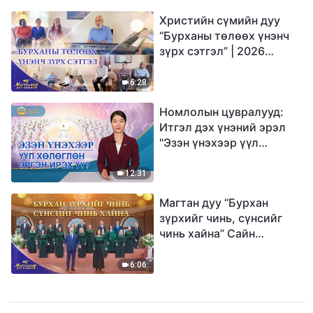
Христийн сүмийн дуу
“Бурханы төлөөх үнэнч
зүрх сэтгэл” | 2026
Магтаалын дуу хоолой
6:28
Номлолын цувралууд:
Итгэл дэх үнэний эрэл
"Эзэн үнэхээр үүл
хөлөглөн эргэн ирэх үү?"
12:31
Магтан дуу “Бурхан
зүрхийг чинь, сүнсийг
чинь хайна” Сайн
мэдээний найрал дуу |
2026 Магтаалын дуу
6:06
хоолой