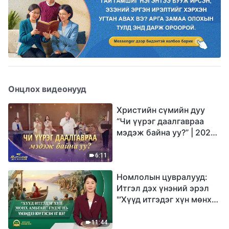
Онцлох видеонууд
Христийн сүмийн дуу
“Чи үүрэг даалгавраа
мэдэж байна уу?” | 2026
Магтаалын дуу хоолой
6:11
Номлолын цувралууд:
Итгэл дэх үнэний эрэл
"‘Хүүд итгэдэг хүн мөнх
амьтай’ гэдэг нь үнэндээ
юу гэсэн үг вэ?"
11:44