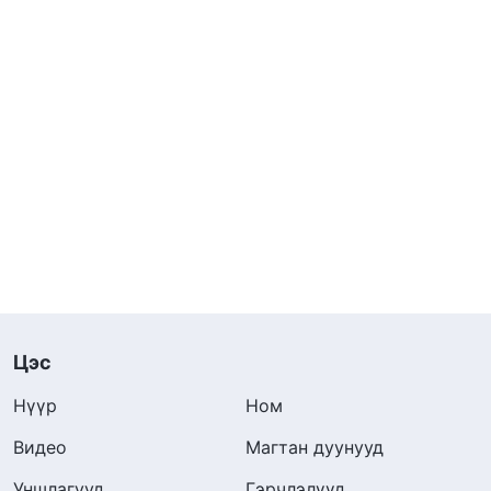
Цэс
Нүүр
Ном
Видео
Магтан дуунууд
Уншлагууд
Гэрчлэлүүд