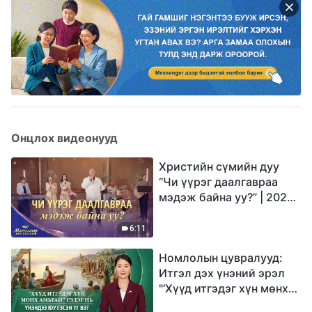
Онцлох видеонууд
Христийн сүмийн дуу
“Чи үүрэг даалгавраа
мэдэж байна уу?” | 2026
Магтаалын дуу хоолой
6:11
Номлолын цувралууд:
Итгэл дэх үнэний эрэл
"‘Хүүд итгэдэг хүн мөнх
амьтай’ гэдэг нь үнэндээ