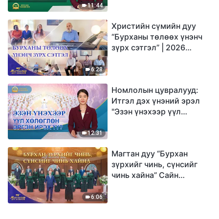
юу гэсэн үг вэ?"
11:44
Христийн сүмийн дуу
“Бурханы төлөөх үнэнч
зүрх сэтгэл” | 2026
Магтаалын дуу хоолой
6:28
Номлолын цувралууд:
Итгэл дэх үнэний эрэл
"Эзэн үнэхээр үүл
хөлөглөн эргэн ирэх үү?"
12:31
Магтан дуу “Бурхан
зүрхийг чинь, сүнсийг
чинь хайна” Сайн
мэдээний найрал дуу |
2026 Магтаалын дуу
6:06
хоолой