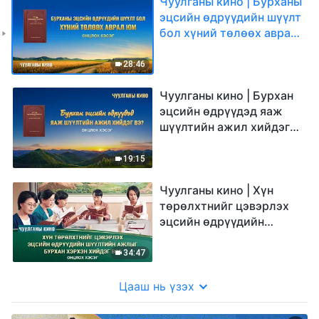
Чуулганы кино | Бурханы
эцсийн өдрүүдийн шүүлт
бол хүний төлөөх аврал
юм (Онцлох хэсэг)
28:46
Чуулганы кино | Бурхан
эцсийн өдрүүдэд яаж
шүүлтийн ажил хийдэг
вэ? (Онцлох хэсэг)
19:15
Чуулганы кино | Хүн
төрөлхтнийг цэвэрлэх
эцсийн өдрүүдийн
шүүлтийн ажлыг Бурхан
хэрхэн хийдэг вэ?
34:47
(Онцлох хэсэг)
Цааш нь үзэх