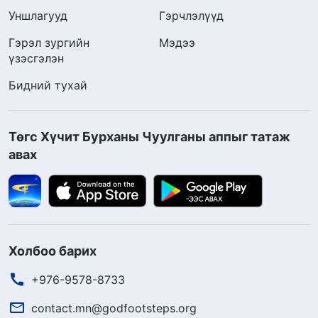
Уншлагууд
Гэрчлэлүүд
Гэрэл зургийн
Мэдээ
үзэсгэлэн
Бидний тухай
Төгс Хүчит Бурханы Чуулганы аппыг татаж
авах
Холбоо барих
+976-9578-8733
contact.mn@godfootsteps.org