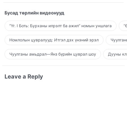
Бусад төрлийн видеонууд
“Үг. I Боть: Бурханы илрэлт ба ажил” номын уншлага
“
Номлолын цувралууд: Итгэл дэх үнэний эрэл
Чуулган
Чуулганы амьдрал—Янз бүрийн цуврал шоу
Дууны кл
Leave a Reply