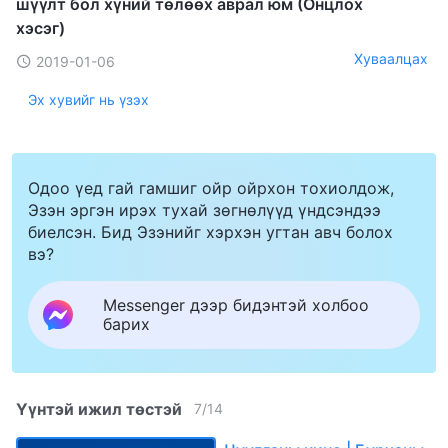
шүүлт бол хүний төлөөх аврал юм (Онцлох
хэсэг)
Хуваалцах
2019-01-06
Эх хувийг нь үзэх
Одоо үед гай гамшиг ойр ойрхон тохиолдож,
Эзэн эргэн ирэх тухай зөгнөлүүд үндсэндээ
биелсэн. Бид Эзэнийг хэрхэн угтан авч болох
вэ?
Messenger дээр бидэнтэй холбоо
барих
Үүнтэй ижил төстэй
7
/
14