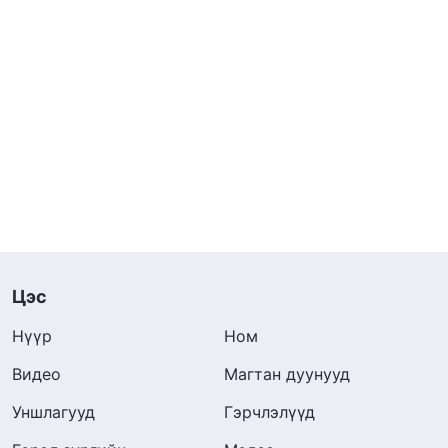
Цэс
Нүүр
Ном
Видео
Магтан дуунууд
Уншлагууд
Гэрчлэлүүд