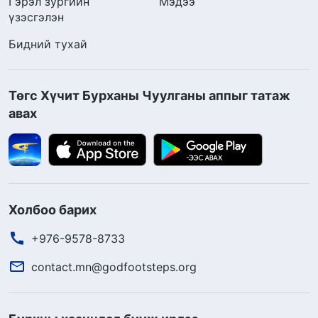
Гэрэл зургийн
Мэдээ
үзэсгэлэн
Бидний тухай
Төгс Хүчит Бурханы Чуулганы аппыг татаж
авах
Холбоо барих
+976-9578-8733
contact.mn@godfootsteps.org