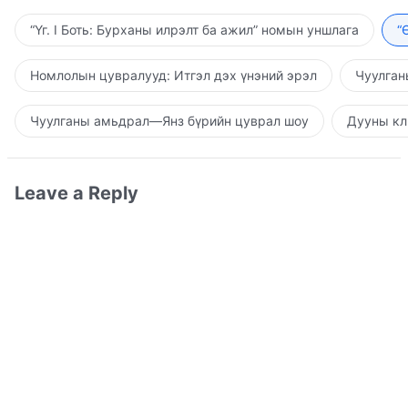
“Үг. I Боть: Бурханы илрэлт ба ажил” номын уншлага
“
Номлолын цувралууд: Итгэл дэх үнэний эрэл
Чуулган
Чуулганы амьдрал—Янз бүрийн цуврал шоу
Дууны кл
Leave a Reply