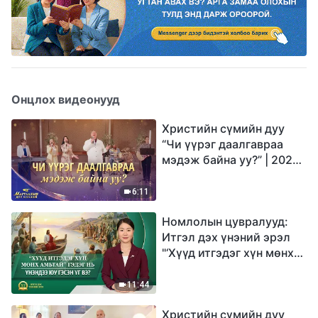
Онцлох видеонууд
Христийн сүмийн дуу
“Чи үүрэг даалгавраа
мэдэж байна уу?” | 2026
Магтаалын дуу хоолой
6:11
Номлолын цувралууд:
Итгэл дэх үнэний эрэл
"‘Хүүд итгэдэг хүн мөнх
амьтай’ гэдэг нь үнэндээ
юу гэсэн үг вэ?"
11:44
Христийн сүмийн дуу