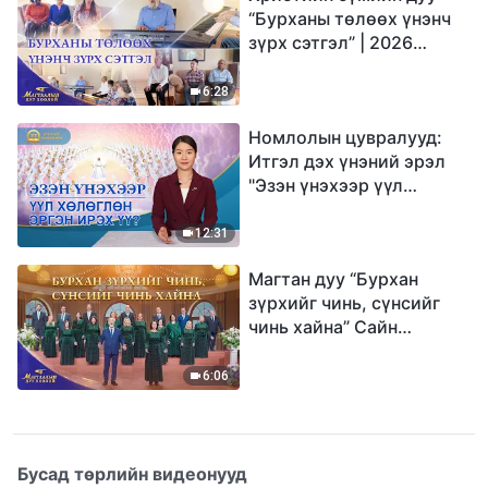
“Бурханы төлөөх үнэнч
зүрх сэтгэл” | 2026
Магтаалын дуу хоолой
6:28
Номлолын цувралууд:
Итгэл дэх үнэний эрэл
"Эзэн үнэхээр үүл
хөлөглөн эргэн ирэх үү?"
12:31
Магтан дуу “Бурхан
зүрхийг чинь, сүнсийг
чинь хайна” Сайн
мэдээний найрал дуу |
2026 Магтаалын дуу
6:06
хоолой
Бусад төрлийн видеонууд