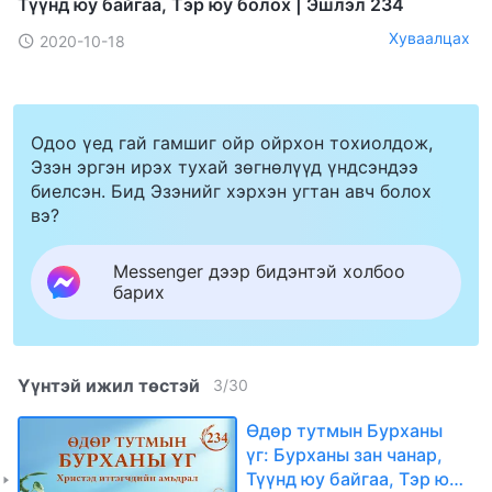
Түүнд юу байгаа, Тэр юу болох | Эшлэл 234
Хуваалцах
2020-10-18
Одоо үед гай гамшиг ойр ойрхон тохиолдож,
Эзэн эргэн ирэх тухай зөгнөлүүд үндсэндээ
биелсэн. Бид Эзэнийг хэрхэн угтан авч болох
вэ?
Messenger дээр бидэнтэй холбоо
барих
Үүнтэй ижил төстэй
3
/
30
Өдөр тутмын Бурханы
үг: Бурханы зан чанар,
Түүнд юу байгаа, Тэр юу