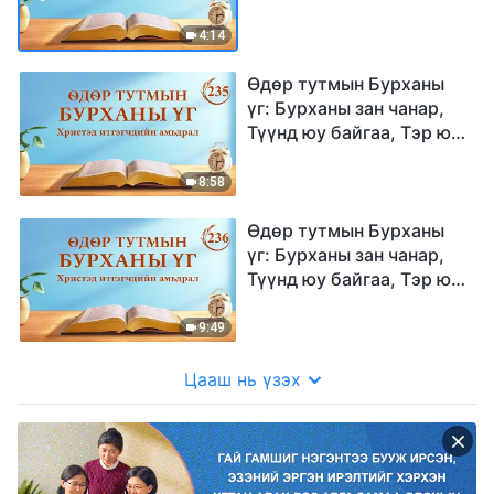
болох | Эшлэл 234
4:14
Өдөр тутмын Бурханы
үг: Бурханы зан чанар,
Түүнд юу байгаа, Тэр юу
болох | Эшлэл 235
8:58
Өдөр тутмын Бурханы
үг: Бурханы зан чанар,
Түүнд юу байгаа, Тэр юу
болох | Эшлэл 236
9:49
Цааш нь үзэх