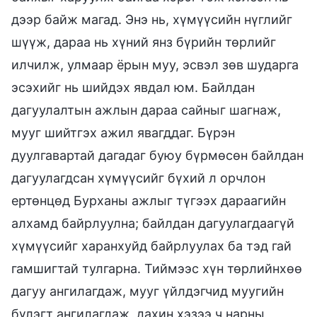
дээр байж магад. Энэ нь, хүмүүсийн нүглийг
шүүж, дараа нь хүний янз бүрийн төрлийг
илчилж, улмаар ёрын муу, эсвэл зөв шударга
эсэхийг нь шийдэх явдал юм. Байлдан
дагуулалтын ажлын дараа сайныг шагнаж,
мууг шийтгэх ажил явагддаг. Бүрэн
дуулгавартай дагадаг буюу бүрмөсөн байлдан
дагуулагдсан хүмүүсийг бүхий л орчлон
ертөнцөд Бурханы ажлыг түгээх дараагийн
алхамд байрлуулна; байлдан дагуулагдаагүй
хүмүүсийг харанхуйд байрлуулах ба тэд гай
гамшигтай тулгарна. Тиймээс хүн төрлийнхөө
дагуу ангилагдаж, мууг үйлдэгчид муугийн
бүлэгт ангилагдаж, дахин хэзээ ч нарны