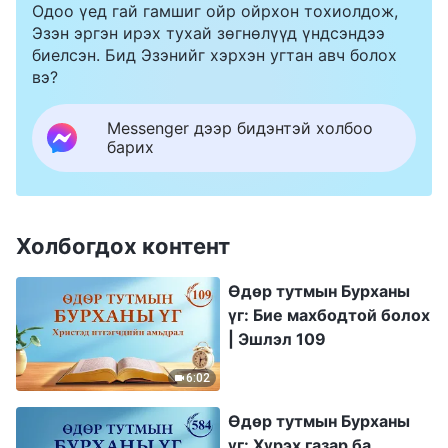
Одоо үед гай гамшиг ойр ойрхон тохиолдож,
Эзэн эргэн ирэх тухай зөгнөлүүд үндсэндээ
биелсэн. Бид Эзэнийг хэрхэн угтан авч болох
вэ?
Messenger дээр бидэнтэй холбоо
барих
Холбогдох контент
Өдөр тутмын Бурханы
үг: Бие махбодтой болох
| Эшлэл 109
6:02
Өдөр тутмын Бурханы
үг: Хүрэх газар ба