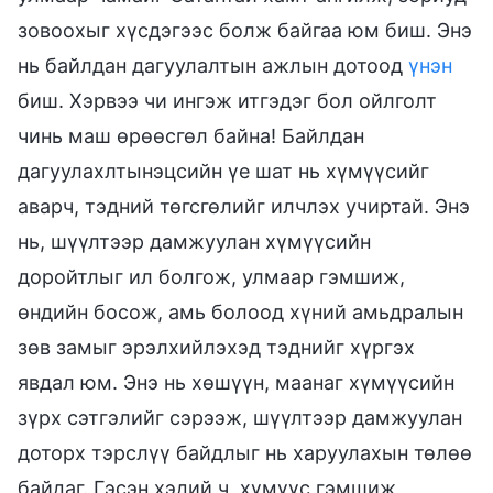
зовоохыг хүсдэгээс болж байгаа юм биш. Энэ
нь байлдан дагуулалтын ажлын дотоод
үнэн
биш. Хэрвээ чи ингэж итгэдэг бол ойлголт
чинь маш өрөөсгөл байна! Байлдан
дагуулахлтынэцсийн үе шат нь хүмүүсийг
аварч, тэдний төгсгөлийг илчлэх учиртай. Энэ
нь, шүүлтээр дамжуулан хүмүүсийн
доройтлыг ил болгож, улмаар гэмшиж,
өндийн босож, амь болоод хүний амьдралын
зөв замыг эрэлхийлэхэд тэднийг хүргэх
явдал юм. Энэ нь хөшүүн, маанаг хүмүүсийн
зүрх сэтгэлийг сэрээж, шүүлтээр дамжуулан
доторх тэрслүү байдлыг нь харуулахын төлөө
байдаг. Гэсэн хэдий ч, хүмүүс гэмшиж