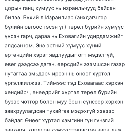
цорын ганц хүмүүс нь израильчууд байсан
билээ. Бүхий л Израилиас (анхдагч гэр
бүлийн овгоос гэсэн үг) төрөл бүрийн хүмүүс
үүсэн гарч, дараа нь Еховагийн удирдамжийг
алдсан юм. Энэ эртний хүмүүс хүний
ертөнцийн хэрэг явдлуудыг огт мэдэлгүй,
өвөг дээдсээ даган, өөрсдийн эзэмшсэн газар
нутагтаа амьдарч ирсэн нь өнөөг хүртэл
үргэлжилжээ. Тиймээс тэд Еховагаас хэрхэн
хөндийрч, өнөөдрийг хүртэл төрөл бүрийн
бузар чөтгөр болон муу ёрын сүнсээр хэрхэн
завхруулагдсан тухайгаа мэдэхгүй хэвээр
байдаг. Өнөөг хүртэл хамгийн гүн гүнзгий
завхарч, хордсон хүмүүс—эцэстээ аврагдаж