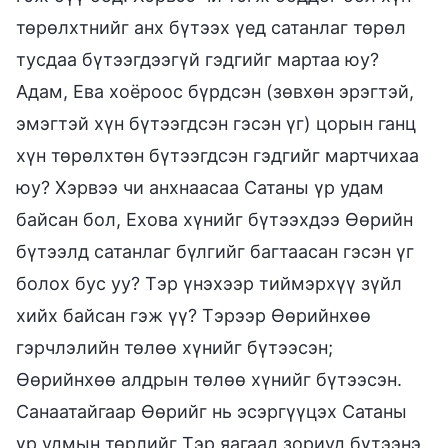
төрөлхтнийг анх бүтээх үед сатанлаг төрөл
тусдаа бүтээгдээгүй гэдгийг мартаа юу?
Адам, Ева хоёроос бүрдсэн (зөвхөн эрэгтэй,
эмэгтэй хүн бүтээгдсэн гэсэн үг) цорын ганц
хүн төрөлхтөн бүтээгдсэн гэдгийг мартчихаа
юу? Хэрвээ чи анхнаасаа Сатаны үр удам
байсан бол, Ехова хүнийг бүтээхдээ Өөрийн
бүтээлд сатанлаг бүлгийг багтаасан гэсэн үг
болох бус уу? Тэр үнэхээр тиймэрхүү зүйл
хийх байсан гэж үү? Тэрээр Өөрийнхөө
гэрчлэлийн төлөө хүнийг бүтээсэн;
Өөрийнхөө алдрын төлөө хүнийг бүтээсэн.
Санаатайгаар Өөрийг нь эсэргүүцэх Сатаны
үр удмын төрлийг Тэр яагаад зориуд бүтээнэ