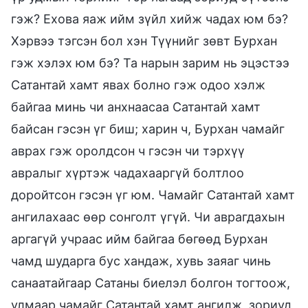
гэж? Ехова яаж ийм зүйл хийж чадах юм бэ?
Хэрвээ тэгсэн бол хэн Түүнийг зөвт Бурхан
гэж хэлэх юм бэ? Та нарын зарим нь эцэстээ
Сатантай хамт явах болно гэж одоо хэлж
байгаа минь чи анхнаасаа Сатантай хамт
байсан гэсэн үг биш; харин ч, Бурхан чамайг
аврах гэж оролдсон ч гэсэн чи тэрхүү
авралыг хүртэж чадахааргүй болтлоо
доройтсон гэсэн үг юм. Чамайг Сатантай хамт
ангилахаас өөр сонголт үгүй. Чи аврагдахын
аргагүй учраас ийм байгаа бөгөөд Бурхан
чамд шударга бус хандаж, хувь заяаг чинь
санаатайгаар Сатаны биелэл болгон тогтоож,
улмаар чамайг Сатантай хамт ангилж, зориуд