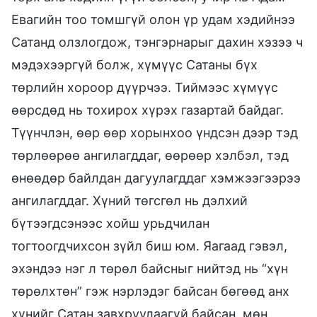
Евагийн тоо томшгүй олон үр удам хэдийнээ
Сатанд олзлогдож, тэнгэрнарыг дахин хэзээ ч
мэдэхээргүй болж, хүмүүс Сатаны бүх
төрлийн хороор дүүрчээ. Тиймээс хүмүүс
өөрсдөд нь тохирох хүрэх газартай байдаг.
Түүнчлэн, өөр өөр хорынхоо үндсэн дээр тэд
төрлөөрөө ангилагддаг, өөрөөр хэлбэл, тэд
өнөөдөр байлдан дагуулагддаг хэмжээгээрээ
ангилагддаг. Хүний төгсгөл нь дэлхий
бүтээгдсэнээс хойш урьдчилан
тогтоогдчихсон зүйл биш юм. Яагаад гэвэл,
эхэндээ нэг л төрөл байсныг нийтэд нь “хүн
төрөлхтөн” гэж нэрлэдэг байсан бөгөөд анх
хүнийг Сатан завхруулаагүй байсан, мөн