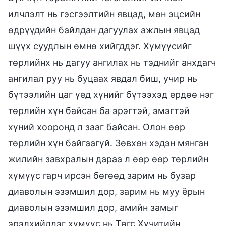
илчлэлт нь гэсгээлтийн явцад, мөн эцсийн
өдрүүдийн байлдан дагуулах ажлын явцад
шүүх суудлын өмнө хийгддэг. Хүмүүсийг
төрлийнх нь дагуу ангилах нь тэднийг анхдагч
ангилал руу нь буцаах явдал биш, учир нь
бүтээлийн цаг үед хүнийг бүтээхэд ердөө нэг
төрлийн хүн байсан ба эрэгтэй, эмэгтэй
хүний хооронд л зааг байсан. Олон өөр
төрлийн хүн байгаагүй. Зөвхөн хэдэн мянган
жилийн завхралын дараа л өөр өөр төрлийн
хүмүүс гарч ирсэн бөгөөд зарим нь бузар
диаволын эзэмшил дор, зарим нь муу ёрын
диаволын эзэмшил дор, амийн замыг
эрэлхийлдэг хүмүүс нь Төгс Хүчитийн