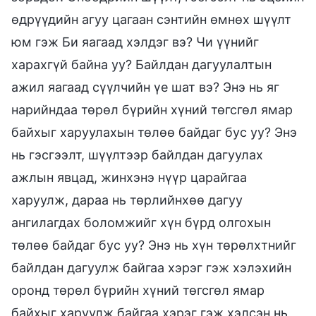
өдрүүдийн агуу цагаан сэнтийн өмнөх шүүлт
юм гэж Би яагаад хэлдэг вэ? Чи үүнийг
харахгүй байна уу? Байлдан дагуулалтын
ажил яагаад сүүлчийн үе шат вэ? Энэ нь яг
нарийндаа төрөл бүрийн хүний төгсгөл ямар
байхыг харуулахын төлөө байдаг бус уу? Энэ
нь гэсгээлт, шүүлтээр байлдан дагуулах
ажлын явцад, жинхэнэ нүүр царайгаа
харуулж, дараа нь төрлийнхөө дагуу
ангилагдах боломжийг хүн бүрд олгохын
төлөө байдаг бус уу? Энэ нь хүн төрөлхтнийг
байлдан дагуулж байгаа хэрэг гэж хэлэхийн
оронд төрөл бүрийн хүний төгсгөл ямар
байхыг харуулж байгаа хэрэг гэж хэлсэн нь