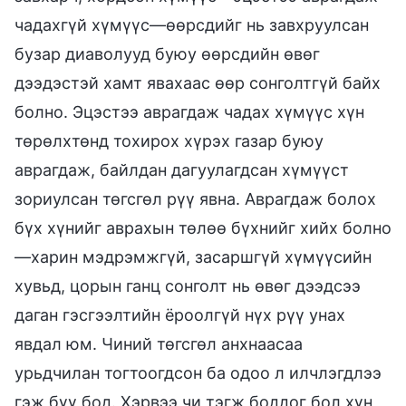
чадахгүй хүмүүс—өөрсдийг нь завхруулсан
бузар диаволууд буюу өөрсдийн өвөг
дээдэстэй хамт явахаас өөр сонголтгүй байх
болно. Эцэстээ аврагдаж чадах хүмүүс хүн
төрөлхтөнд тохирох хүрэх газар буюу
аврагдаж, байлдан дагуулагдсан хүмүүст
зориулсан төгсгөл рүү явна. Аврагдаж болох
бүх хүнийг аврахын төлөө бүхнийг хийх болно
—харин мэдрэмжгүй, засаршгүй хүмүүсийн
хувьд, цорын ганц сонголт нь өвөг дээдсээ
даган гэсгээлтийн ёроолгүй нүх рүү унах
явдал юм. Чиний төгсгөл анхнаасаа
урьдчилан тогтоогдсон ба одоо л илчлэгдлээ
гэж бүү бод. Хэрвээ чи тэгж боддог бол хүн