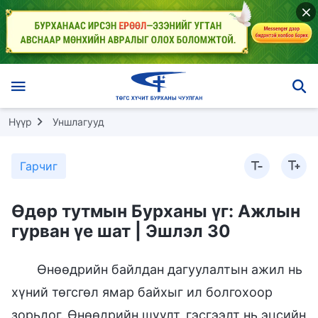
Нүүр
Уншлагууд
Гарчиг
Өдөр тутмын Бурханы үг: Ажлын
гурван үе шат | Эшлэл 30
Өнөөдрийн байлдан дагуулалтын ажил нь
хүний төгсгөл ямар байхыг ил болгохоор
зорьдог. Өнөөдрийн шүүлт, гэсгээлт нь эцсийн