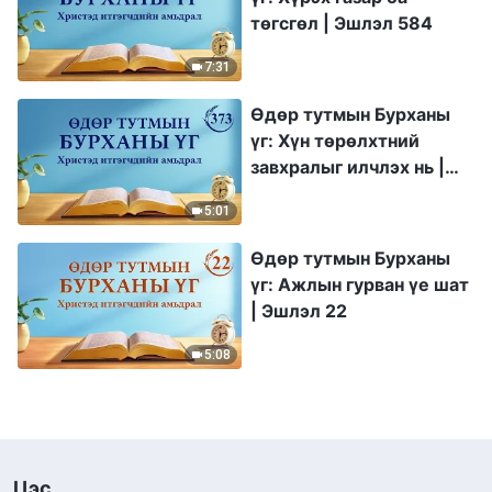
төгсгөл | Эшлэл 584
7:31
Өдөр тутмын Бурханы
үг: Хүн төрөлхтний
завхралыг илчлэх нь |
Эшлэл 373
5:01
Өдөр тутмын Бурханы
үг: Ажлын гурван үе шат
| Эшлэл 22
5:08
Цэс