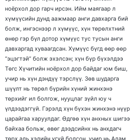
ноёрхол дор гарч ирсэн. Ийм маягаар л
хүмүүсийн дунд аажмаар анги давхарга бий
болж, ингэснээр л хүмүүс, хүн төрөлхтний
өнөр гэр бүл дотор хүмүүс тус тусын анги
давхаргад хуваагдсан. Хүмүүс бүгд өөр өөр
“эцэгтэй” болж эхэлсэн; хүн бүр бүхэлдээ
Төгс Хүчитийн ноёрхол дор байдаг юм биш,
учир нь хүн дэндүү тэрслүү. Зөв шударга
шүүлт нь төрөл бүрийн хүний жинхэнэ
төрхийг ил болгож, нууцлаг зүйл юу ч
үлдээдэггүй. Гэрэлд хүн бүхэн жинхэнэ нүүр
царайгаа харуулдаг. Өдгөө хүн анхных шигээ
байхаа больж, өвөг дээдсийнх нь анхдагч
төрх аль хэдийн үгүй болсон, учир нь Адам