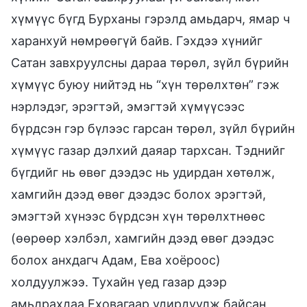
хүмүүс бүгд Бурханы гэрэлд амьдарч, ямар ч
харанхуй нөмрөөгүй байв. Гэхдээ хүнийг
Сатан завхруулсны дараа төрөл, зүйл бүрийн
хүмүүс буюу нийтэд нь “хүн төрөлхтөн” гэж
нэрлэдэг, эрэгтэй, эмэгтэй хүмүүсээс
бүрдсэн гэр бүлээс гарсан төрөл, зүйл бүрийн
хүмүүс газар дэлхий даяар тархсан. Тэднийг
бүгдийг нь өвөг дээдэс нь удирдан хөтөлж,
хамгийн дээд өвөг дээдэс болох эрэгтэй,
эмэгтэй хүнээс бүрдсэн хүн төрөлхтнөөс
(өөрөөр хэлбэл, хамгийн дээд өвөг дээдэс
болох анхдагч Адам, Ева хоёроос)
холдуулжээ. Тухайн үед газар дээр
амьдрахдаа Еховагаар удирдуулж байсан