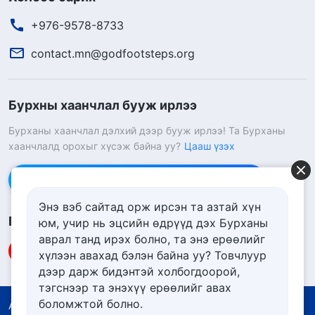
+976-9578-8733
contact.mn@godfootsteps.org
Бурхны хаанчлал бууж ирлээ
Бурханы хаанчлал дэлхий дээр бууж ирлээ! Та Бурханы
хаанчлалд орохыг хүсэж байна уу?
Цааш үзэх
Messenger дээр бидэнтэй холбоо барих
Энэ вэб сайтад орж ирсэн та азтай хүн
Биднийг дагах
юм, учир нь эцсийн өдрүүд дэх Бурханы
аврал танд ирэх болно, та энэ ерѳѳлийг
хүлээн авахад бэлэн байна уу? Товчлуур
дээр дарж бидэнтэй холбогдоорой,
тэгснээр та энэхүү ерѳѳлийг авах
боломжтой болно.
Ашиглалтын нөхцөлүүд
Нууцлалын бодлого