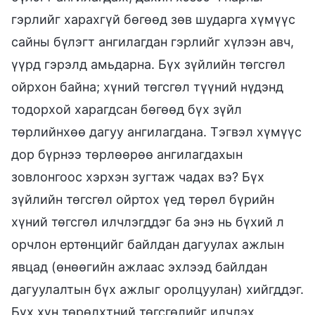
гэрлийг харахгүй бөгөөд зөв шударга хүмүүс
сайны бүлэгт ангилагдан гэрлийг хүлээн авч,
үүрд гэрэлд амьдарна. Бүх зүйлийн төгсгөл
ойрхон байна; хүний төгсгөл түүний нүдэнд
тодорхой харагдсан бөгөөд бүх зүйл
төрлийнхөө дагуу ангилагдана. Тэгвэл хүмүүс
дор бүрнээ төрлөөрөө ангилагдахын
зовлонгоос хэрхэн зугтаж чадах вэ? Бүх
зүйлийн төгсгөл ойртох үед төрөл бүрийн
хүний төгсгөл илчлэгддэг ба энэ нь бүхий л
орчлон ертөнцийг байлдан дагуулах ажлын
явцад (өнөөгийн ажлаас эхлээд байлдан
дагуулалтын бүх ажлыг оролцуулан) хийгддэг.
Бүх хүн төрөлхтний төгсгөлийг илчлэх