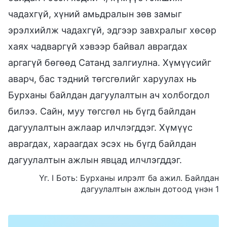
чадахгүй, хүний амьдралын зөв замыг
эрэлхийлж чадахгүй, эдгээр завхралыг хөсөр
хаях чадваргүй хэвээр байвал аврагдах
аргагүй бөгөөд Сатанд залгиулна. Хүмүүсийг
аварч, бас тэдний төгсгөлийг харуулах нь
Бурханы байлдан дагуулалтын ач холбогдол
билээ. Сайн, муу төгсгөл нь бүгд байлдан
дагуулалтын ажлаар илчлэгддэг. Хүмүүс
аврагдах, хараагдах эсэх нь бүгд байлдан
дагуулалтын ажлын явцад илчлэгддэг.
Үг. I Боть: Бурханы илрэлт ба ажил. Байлдан
дагуулалтын ажлын дотоод үнэн 1