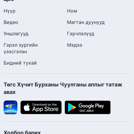
Нүүр
Ном
Видео
Магтан дуунууд
Уншлагууд
Гэрчлэлүүд
Гэрэл зургийн
Мэдээ
үзэсгэлэн
Бидний тухай
Төгс Хүчит Бурханы Чуулганы аппыг татаж
авах
Холбоо барих