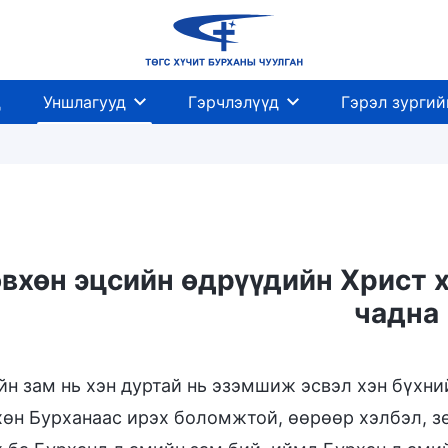
д
Уншлагууд
Гэрчлэлүүд
Гэрэл зургий
вхөн эцсийн өдрүүдийн Христ 
чадна
н зам нь хэн дуртай нь эзэмшиж эсвэл хэн бүхни
хөн Бурханаас ирэх боломжтой, өөрөөр хэлбэл, з