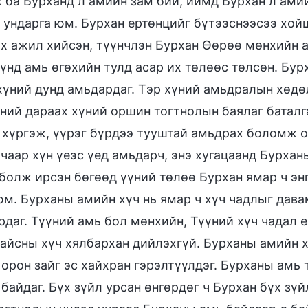
 ба Бурханд л амийн зам бий, иймд Бурхан л ами
х ундарга юм. Бурхан ертөнцийг бүтээснээсээ хой
их ажил хийсэн, түүнчлэн Бурхан Өөрөө мөнхийн 
хүнд амь өгөхийн тулд асар их төлөөс төлсөн. Бур
 хүний дунд амьдардаг. Тэр хүний амьдралын хөдө
ний дараах хүний оршин тогтнолын баялаг баталга
 хүргэж, үүрэг бүрдээ тууштай амьдрах боломж ол
ачаар хүн үеэс үед амьдарч, энэ хугацаанд Бурхан
 болж ирсэн бөгөөд үүний төлөө Бурхан ямар ч эн
юм. Бурханы амийн хүч нь ямар ч хүч чадлыг дава
рдаг. Түүний амь бол мөнхийн, Түүний хүч чадал 
дайсны хүч хялбархан дийлэхгүй. Бурханы амийн х
 орон зайг эс хайхран гэрэлтүүлдэг. Бурханы амь
 байдаг. Бүх зүйл урсан өнгөрдөг ч Бурхан бүх зү