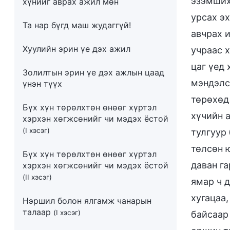
эзэмших
хүнийг аврах ажил мөн
урсах э
Та нар бүгд маш жудаггүй!
авчрах 
Хуулийн эрин үе дэх ажил
учраас 
цаг үед
Золилтын эрин үе дэх ажлын цаад
мэндэлс
үнэн түүх
төрөхөд
Бүх хүн төрөлхтөн өнөөг хүртэл
хүчийн 
хэрхэн хөгжсөнийг чи мэдэх ёстой
(I хэсэг)
тулгуур
төлсөн 
Бүх хүн төрөлхтөн өнөөг хүртэл
даван га
хэрхэн хөгжсөнийг чи мэдэх ёстой
(II хэсэг)
ямар ч 
хугацаа,
Нэршил болон ялгамж чанарын
талаар
(I хэсэг)
байсаар