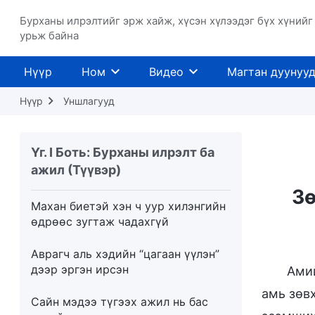
Бурханы тухайд чиний ойлголт юу
Бурханы илрэлтийг эрж хайж, хүсэн хүлээдэг бүх хүнийг
вэ
урьж байна
Жинхэнэ хүн байх гэдэг нь юу
Нүүр
Ном
Видео
Магтан дуунуу
гэсэн үг вэ
Нүүр
Уншлагууд
Чи итгэлийн талаар юу мэдэх вэ?
Унаж буй навчис үндэс рүүгээ
Үг. I Боть: Бурханы илрэлт ба
буцахад чи өөрийн хийсэн ёрын
ажил (Түүвэр)
муу бүхэндээ харамсана
Зө
Махан биетэй хэн ч уур хилэнгийн
өдрөөс зугтаж чадахгүй
Аврагч аль хэдийн “цагаан үүлэн”
дээр эргэн ирсэн
Амий
амь зөв
Сайн мэдээ түгээх ажил нь бас