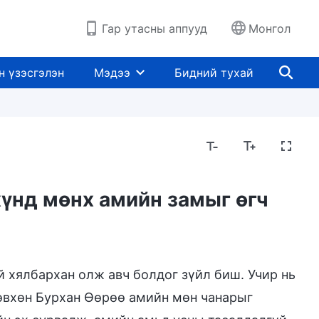
Гар утасны аппууд
Монгол
н үзэсгэлэн
Мэдээ
Бидний тухай
хүнд мөнх амийн замыг өгч
й хялбархан олж авч болдог зүйл биш. Учир нь
өвхөн Бурхан Өөрөө амийн мөн чанарыг