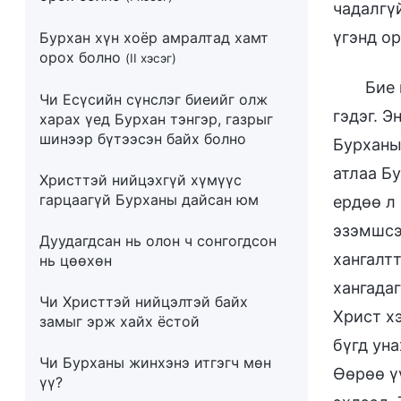
чадалгүй
үгэнд ор
Бурхан хүн хоёр амралтад хамт
орох болно
(II хэсэг)
Бие 
Чи Есүсийн сүнслэг биеийг олж
гэдэг. Э
харах үед Бурхан тэнгэр, газрыг
шинээр бүтээсэн байх болно
Бурханы
атлаа Б
Христтэй нийцэхгүй хүмүүс
гарцаагүй Бурханы дайсан юм
ердөө л
эзэмшсэ
Дуудагдсан нь олон ч сонгогдсон
хангалт
нь цөөхөн
хангадаг
Чи Христтэй нийцэлтэй байх
Христ х
замыг эрж хайх ёстой
бүгд ун
Чи Бурханы жинхэнэ итгэгч мөн
Өөрөө ү
үү?