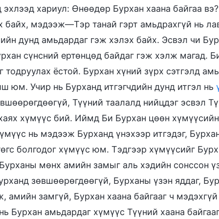
д эхлээд хариул: Өнөөдөр Бурхан хаана байгаа вэ
х байх, мэдээж—Тэр танай гэрт амьдрахгүй нь лав
ийн дунд амьдардаг гэж хэлэх байх. Эсвэл чи Бур
рхан сүнсний ертөнцөд байдаг гэж хэлж магад. Би 
 тодруулах ёстой. Бурхан хүний зүрх сэтгэлд амь
иш юм. Учир нь Бурханд итгэгчдийн дунд итгэл нь
өвшөөрөгдөөгүй, Түүний таалалд нийцдэг эсвэл Тү
 хаях хүмүүс бий. Иймд Би Бурхан цөөн хүмүүсийн
хүмүүс нь мэдээж Бурханд үнэхээр итгэдэг, Бурха
төгс болгодог хүмүүс юм. Тэдгээр хүмүүсийг Бурх
 Бурханы мөнх амийн замыг аль хэдийн сонссон үз
Бурханд зөвшөөрөгдөөгүй, Бурханы үзэн яддаг, Бу
, амийн замгүй, Бурхан хаана байгааг ч мэдэхгүй
 нь Бурхан амьдардаг хүмүүс Түүний хаана байгаа