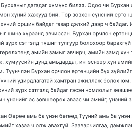
 Бурханыг дагадаг хүмүүс билээ. Одоо чи Бурхан 
 мөн хүний хажууд бий. Тэр зөвхөн сүнсний ертөн
 хүний оршин байдаг газар дэлхий дээр ч байдаг
ыг шинэ хүрээнд авчирсан. Бурхан орчлон ертөнц
ий зүрх сэтгэлд түшиг тулгуур болохоор барахгү
 төрөлхтөнд амийн замыг авчирч, амийн замд хүн 
ж, хүмүүсийн дунд амьдардаг, ингэснээр хүн амий
м. Түүнчлэн Бурхан орчлон ертөнцийн бүх зүйлийг
Түүний удирдлагатай хамтран ажиллаж болох юм. 
хүний зүрх сэтгэлд байдаг гэсэн номлолыг зөвшө
н үнэнийг эс зөвшөөрөх аваас чи амийг, үнэний з
ан Өөрөө амь ба үнэн бөгөөд Түүний амь ба үнэн
мийг хэзээ ч олж авахгүй. Зааварчилгаа, дэмжлэг,