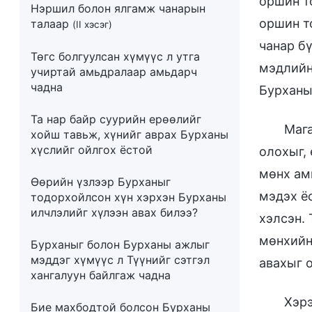
оршин т
Нэршил болон ялгамж чанарын
оршин т
талаар
(II хэсэг)
чанар б
Төгс болгуулсан хүмүүс л утга
мэдлийн
учиртай амьдралаар амьдарч
чадна
Бурханы
Та нар байр суурийн ерөөлийг
Мага
хойш тавьж, хүнийг аврах Бурханы
хүслийг ойлгох ёстой
олохыг,
мөнх ам
Өөрийн үзлээр Бурханыг
мэдэх ё
тодорхойлсон хүн хэрхэн Бурханы
илчлэлийг хүлээн авах билээ?
хэлсэн.
мөнхийн
Бурханыг болон Бурханы ажлыг
мэддэг хүмүүс л Түүнийг сэтгэл
авахыг о
хангалуун байлгаж чадна
Хэрэ
Бие махбодтой болсон Бурханы