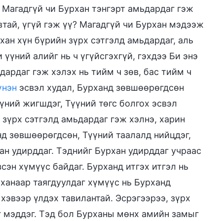
? Магадгүй чи Бурхан тэнгэрт амьдардаг гэж
тай, үгүй гэж үү? Магадгүй чи Бурхан мэдээж
хан хүн бүрийн зүрх сэтгэлд амьдардаг, аль
үүний алийг нь ч үгүйсгэхгүй, гэхдээ Би энэ
дардаг гэж хэлэх нь тийм ч зөв, бас тийм ч
үнэн
эсвэл худал, Бурханд зөвшөөрөгдсөн
үний жигшдэг, Түүний төгс болгох эсвэл
 зүрх сэтгэлд амьдардаг гэж хэлнэ, харин
нд зөвшөөрөгдсөн, Түүний таалалд нийцдэг,
ан удирддаг. Тэднийг Бурхан удирддаг учраас
сэн хүмүүс байдаг. Бурханд итгэх итгэл нь
рханаар таягдуулдаг хүмүүс нь Бурханд
 хэвээр үлдэх тавилантай. Эсрэгээрээ, зүрх
г мэддэг. Тэд бол Бурханы мөнх амийн замыг