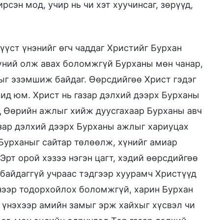
сэн мод, учир нь чи хэт хуучинсаг, зөрүүд,
үүст үнэнийг өгч чаддаг Христийг Бурхан
 хүний олж авах боломжгүй Бурханы мөн чанар,
ыг эзэмшиж байдаг. Өөрсдийгөө Христ гэдэг
ид юм. Христ нь газар дэлхий дээрх Бурханы
нд Өөрийн ажлыг хийж дуусгахаар Бурханы авч
азар дэлхий дээрх Бурханы ажлыг хариуцах
 Бурханыг сайтар төлөөлж, хүнийг амиар
Эрт орой хэзээ нэгэн цагт, хэдий өөрсдийгөө
байдаггүй учраас тэдгээр хуурамч Христүүд
үнээр тодорхойлох боломжгүй, харин Бурхан
 үнэхээр амийн замыг эрж хайхыг хүсвэл чи