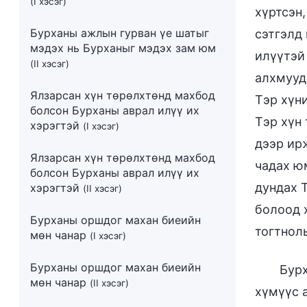
(I хэсэг)
хүртсэн,
Бурханы ажлын гурван үе шатыг
сэтгэлд
мэдэх нь Бурханыг мэдэх зам юм
илүүтэй
(II хэсэг)
алхмууд
Ялзарсан хүн төрөлхтөнд махбод
Тэр хүн
болсон Бурханы аврал илүү их
Тэр хүн
хэрэгтэй
(I хэсэг)
дээр ир
Ялзарсан хүн төрөлхтөнд махбод
чадах ю
болсон Бурханы аврал илүү их
дундах 
хэрэгтэй
(II хэсэг)
болоод 
Бурханы оршдог махан биеийн
тогтнолы
мөн чанар
(I хэсэг)
Бурханы оршдог махан биеийн
Бурх
мөн чанар
(II хэсэг)
хүмүүс а