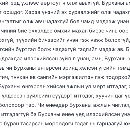
хийгээд үхлээс өөр юуг ч олж авахгүй. Бурханы а
т оршдог. Хэрэв үнэний эх сурвалжийг олж чадахг
ангалтыг олж авч чадахгүй бол чамд мэдээж үнэн 
 чиний бие бүхэлдээ өмхий махан биеэс чинь өөр
охгүй, түүхийн бичээсийг үнэн гэж үзэж болохгү
үгсийн бүртгэл болж чадахгүй гэдгийг мэдэж ав. 
ьдрахдаа илэрхийлсэн зүйл л үнэн, амь, Бурханы 
эв чи Бурханы өнгөрсөн эринд хэлсэн үгсийн тэмд
гич, түүхэн өв сангийн мэргэжилтэн гэж тодорхой
Бурханы өнгөрсөн хийсэн ажлын ул мөрт итгэдэг,
үлдээсэн зүйлсийн сүүдэрт итгэдэг, хуучин цаг ү
 болохоор тэр. Чи өнөөдөр Бурханы ажлын чиглэлд
 итгэдэггүй ба Бурханы өнөө үед илэрхийлсэн үнэ
 бүрэн тасарсан мөрөөдөгч гэдэг нь гарцаагүй юм