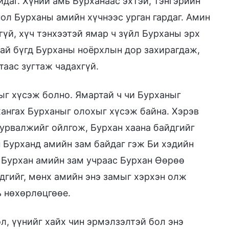
даг. Хүний амь Бурханаас эхтэй, тэнгэрийн
ол Бурханы амийн хүчнээс урган гардаг. Амин
гүй, хүч тэнхээтэй ямар ч зүйл Бурханы эрх
бай бүгд Бурханы ноёрхлын дор захирагдаж,
таас зугтаж чадахгүй.
ыг хүсэж болно. Ямартай ч чи Бурханыг
хангах Бурханыг олохыг хүсэж байна. Хэрэв
сурвалжийг ойлгож, Бурхан хаана байдгийг
н Бурханд амийн зам байдаг гэж Би хэдийн
н Бурхан амийн зам учраас Бурхан Өөрөө
дгийг, мөнх амийн энэ замыг хэрхэн олж
ь нөхөрлөцгөөе.
л, үүнийг хайх чин эрмэлзэлтэй бол энэ