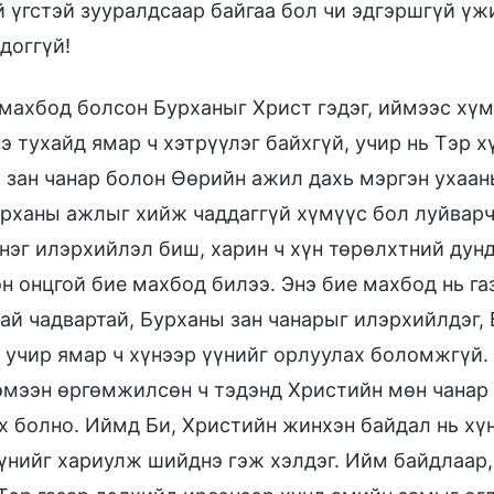
 үгстэй зууралдсаар байгаа бол чи эдгэршгүй үжир
доггүй!
махбод болсон Бурханыг Христ гэдэг, иймээс хүм
нэ тухайд ямар ч хэтрүүлэг байхгүй, учир нь Тэр
 зан чанар болон Өөрийн ажил дахь мэргэн ухаан
урханы ажлыг хийж чаддаггүй хүмүүс бол луйварч
 нэг илэрхийлэл биш, харин ч хүн төрөлхтний ду
н онцгой бие махбод билээ. Энэ бие махбод нь г
тай чадвартай, Бурханы зан чанарыг илэрхийлдэг,
 учир ямар ч хүнээр үүнийг орлуулах боломжгүй. 
эмээн өргөмжилсөн ч тэдэнд Христийн мөн чанар 
ах болно. Иймд Би, Христийн жинхэн байдал нь х
үнийг хариулж шийднэ гэж хэлдэг. Ийм байдлаар,