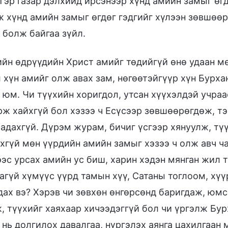
 Тэр газар дэлхийд ирсэнээр хүнд амийн замыг өгд
ж хүнд амийн замыг өгдөг гэдгийг хүлээн зөвшөөр
 болж байгаа зүйл.
йн өдрүүдийн Христ амийг төдийгүй өнө удаан мө
л хүн амийг олж авах зам, нөгөөтэйгүүр хүн Бур
м юм. Чи түүхийн хоригдол, утсан хүүхэлдэй учра
рж хайхгүй бол хэзээ ч Есүсээр зөвшөөрөгдөж, т
чадахгүй. Дүрэм журам, бичиг үсгээр хянуулж, тү
хгүй мөн үүрдийн амийн замыг хэзээ ч олж авч ча
ээс урсах амийн ус биш, харин хэдэн мянган жил 
агүй хүмүүс үүрд тамын хүү, Сатаны тоглоом, хүү
дах вэ? Хэрэв чи зөвхөн өнгөрсөнд баригдаж, юмс
, түүхийг хаяхаар хичээдэггүй бол чи үргэлж Бу
 нь долгилох давалгаа, нүргэлэх аянга цахилгаан