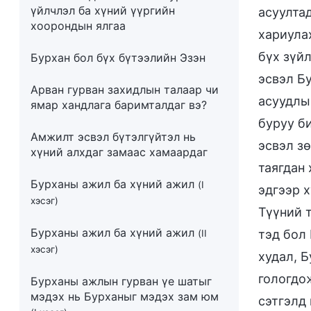
үйлчлэл ба хүний үүргийн
асуулта
хоорондын ялгаа
хариула
бүх зүйл
Бурхан бол бүх бүтээлийн Эзэн
эсвэл Бу
Арван гурван захидлын талаар чи
асуудлыг
ямар хандлага баримталдаг вэ?
буруу б
Амжилт эсвэл бүтэлгүйтэл нь
эсвэл з
хүний алхдаг замаас хамаардаг
таягдан
Бурханы ажил ба хүний ажил
(I
эдгээр 
хэсэг)
Түүний 
Бурханы ажил ба хүний ажил
тэд бол
(II
хэсэг)
худал, 
гологдож
Бурханы ажлын гурван үе шатыг
мэдэх нь Бурханыг мэдэх зам юм
сэтгэлд