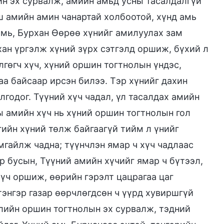
йн эх сурвалж, амийн амьд усны тасалдалгүй
ш амийн амин чанартай холбоотой, хүнд амь
амь, Бурхан Өөрөө хүнийг амилуулах зам
хан үргэлж хүний зүрх сэтгэлд оршиж, бүхий л
лгөгч хүч, хүний оршин тогтнолын үндэс,
а байсаар ирсэн билээ. Тэр хүнийг дахин
годог. Түүний хүч чадал, үл тасалдах амийн
ы амийн хүч нь хүний оршин тогтнолын гол
гийн хүний төлж байгаагүй тийм л үнийг
мгайлж чадна; түүнчлэн ямар ч хүч чадлаас
ер бусын, Түүний амийн хүчийг ямар ч бүтээл,
үч оршиж, өөрийн гэрэлт цацрагаа цаг
 тэнгэр газар өөрчлөгдсөн ч үүрд хувиршгүй
йлийн оршин тогтнолын эх сурвалж, тэдний