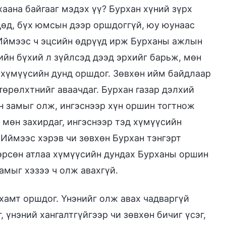
хаана байгааг мэдэх үү? Бурхан хүний зүрх
цөд, бүх юмсын дээр оршдоггүй, юу юунаас
. Иймээс ч эцсийн өдрүүд ирж Бурханы ажлын
ийн бүхий л зүйлсэд дээд эрхийг барьж, мөн
й хүмүүсийн дунд оршдог. Зөвхөн ийм байдлаар
төрөлхтнийг аваачдаг. Бурхан газар дэлхий
н замыг олж, ингэснээр хүн оршин тогтнож
 мөн захирдаг, ингэснээр тэд хүмүүсийн
Иймээс хэрэв чи зөвхөн Бурхан тэнгэрт
өрсөн атлаа хүмүүсийн дундах Бурханы оршин
амыг хэзээ ч олж авахгүй.
 хамт оршдог. Үнэнийг олж авах чадваргүй
 үнэний хангалтгүйгээр чи зөвхөн бичиг үсэг,