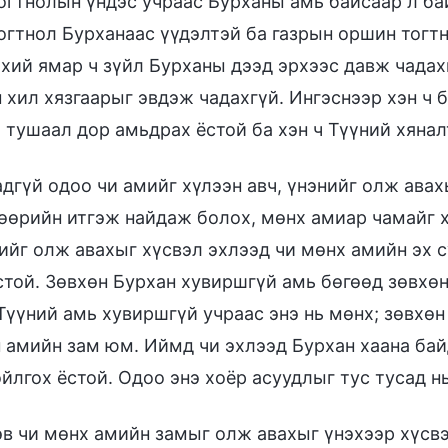
огтнолын үндэс учраас Бурханы амь байсаар л бай
огтнол Бурханаас үүдэлтэй ба газрын оршин тогтн
үхий ямар ч зүйл Бурханы дээд эрхээс давж чадах
 хил хязгаарыг эвдэж чадахгүй. Ингэснээр хэн ч 
 тушаал дор амьдрах ёстой ба хэн ч Түүний хянал
дгүй одоо чи амийг хүлээн авч, үнэнийг олж авах
 өөрийн итгэж найдаж болох, мөнх амиар чамайг 
ийг олж авахыг хүсвэл эхлээд чи мөнх амийн эх 
стой. Зөвхөн Бурхан хувиршгүй амь бөгөөд зөвхө
 Түүний амь хувиршгүй учраас энэ нь мөнх; зөвхө
 амийн зам юм. Иймд чи эхлээд Бурхан хаана бай
йлгох ёстой. Одоо энэ хоёр асуудлыг тус тусад н
в чи мөнх амийн замыг олж авахыг үнэхээр хүсвэ