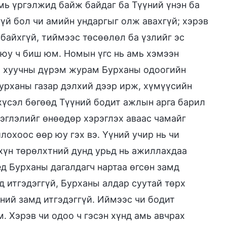
мь үргэлжид байж байдаг ба Түүний үнэн ба
үй бол чи амийн ундаргыг олж авахгүй; хэрэв
байхгүй, тиймээс төсөөлөл ба үзлийг эс
 юу ч биш юм. Номын үгс нь амь хэмээн
й, хуучны дүрэм журам Бурханы одоогийн
Бурханы газар дэлхий дээр ирж, хүмүүсийн
хүсэл бөгөөд Түүний бодит ажлын арга барил
эглэлийг өнөөдөр хэрэглэх аваас чамайг
лохоос өөр юу гэх вэ. Үүний учир нь чи
 хүн төрөлхтний дунд урьд нь ажиллахдаа
ед Бурханы дагалдагч нартаа өгсөн замд
 итгэдэггүй, Бурханы алдар суутай төрх
ний замд итгэдэггүй. Иймээс чи бодит
. Хэрэв чи одоо ч гэсэн хүнд амь авчрах