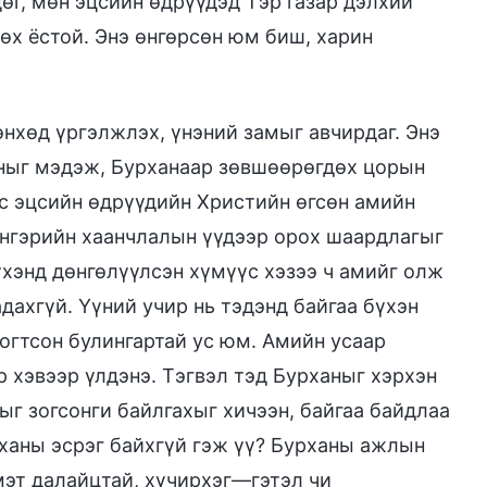
өг, мөн эцсийн өдрүүдэд Тэр газар дэлхий
өх ёстой. Энэ өнгөрсөн юм биш, харин
нхөд үргэлжлэх, үнэний замыг авчирдаг. Энэ
ханыг мэдэж, Бурханаар зөвшөөрөгдөх цорын
ас эцсийн өдрүүдийн Христийн өгсөн амийн
энгэрийн хаанчлалын үүдээр орох шаардлагыг
үхэнд дөнгөлүүлсэн хүмүүс хэзээ ч амийг олж
дахгүй. Үүний учир нь тэдэнд байгаа бүхэн
тогтсон булингартай ус юм. Амийн усаар
р хэвээр үлдэнэ. Тэгвэл тэд Бурханыг хэрхэн
ыг зогсонги байлгахыг хичээн, байгаа байдлаа
рханы эсрэг байхгүй гэж үү? Бурханы ажлын
 мэт далайцтай, хүчирхэг—гэтэл чи