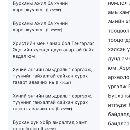
номлол 
Бурханы ажил ба хүний
хэрэгжүүлэлт
(I хэсэг)
амь хам
амийн х
Бурханы ажил ба хүний
хэрэгжүүлэлт
(II хэсэг)
тооцвол
тооцогд
Христийн мөн чанар бол Тэнгэрлэг
хэлсэн 
Эцэгийн хүсэлд дуулгавартай байх
явдал юм
дунд ам
юм. Хэр
Хүний энгийн амьдралыг сэргээж,
түүнийг гайхалтай сайхан хүрэх
археоло
газарт аваачих нь
(I хэсэг)
үргэлж 
Бурханы 
Хүний энгийн амьдралыг сэргээж,
түүнийг гайхалтай сайхан хүрэх
итгэдэг
газарт аваачих нь
(II хэсэг)
байдалд
Бурхан хүн хоёр амралтад хамт
байдлаас
орох болно
(I хэсэг)