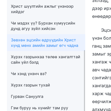
эхлээд,
Христ шүүлтийн ажлыг үнэнээр
дээр ир
хийдэг
өнөөдөр
Чи мэдэх үү? Бурхан хүмүүсийн
дунд агуу зүйл хийсэн
Эцси
үнэн бо
Зөвхөн эцсийн өдрүүдийн Христ
хүнд мөнх амийн замыг өгч чадна
ганц за
замыг э
Хүрэх газрынхаа төлөө хангалттай
хангаж 
сайн үйл бэлд
авч чада
Чи хэнд үнэнч вэ?
сэнтийг
Хүрэх газрын тухай
хангагда
харж ча
Гурван Сануулга
өөрчилж
Гэм буруу нь хүнийг там руу
алхмууд