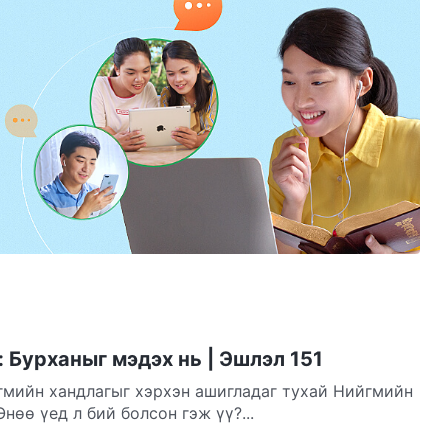
 Бурханыг мэдэх нь | Эшлэл 151
гмийн хандлагыг хэрхэн ашигладаг тухай Нийгмийн
нөө үед л бий болсон гэж үү?...