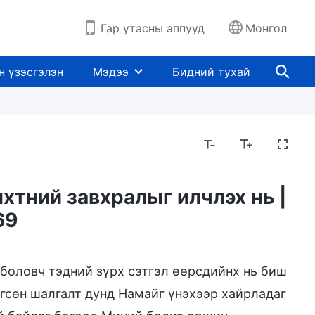
Гар утасны аппууд
Монгол
н үзэсгэлэн
Мэдээ
Бидний тухай
хтний завхралыг илчлэх нь |
69
боловч тэдний зүрх сэтгэл өөрсдийнх нь биш
гсөн шалгалт дунд Намайг үнэхээр хайрладаг