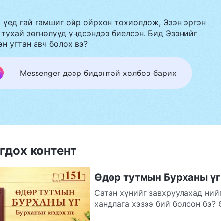
 үед гай гамшиг ойр ойрхон тохиолдож, Эзэн эргэн
 тухай зөгнөлүүд үндсэндээ биелсэн. Бид Эзэнийг
эн угтан авч болох вэ?
Messenger дээр бидэнтэй холбоо барих
гдох контент
Өдөр тутмын Бурханы үг:
Сатан хүнийг завхруулахад ний
хандлага хэзээ бий болсон бэ? Ө