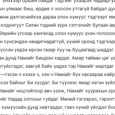
г үнэхээр оршин байдаг гэдгийг ухаарах чадварг
ын улмаас биш, ердөө л хоосон утгагүй байдал ду
мнө дэлгэснийхээ дараа олон хүмүүс тэдгээрт ям
олдонгуут Сатан тэдний зүрх сэтгэлийг булаан ав
Өөрийн үгсээр хангахад олон хүмүүс үнэн голоосо
н сүнсэндээ нандигнадаггүй, үүний оронд тэдгээр
үссэн үедээ ирсэн газар луу нь буцаагаад шиддэг
ан дунд Намайг бишрэн хардаг. Амар тайван цаг ү
гүйсгэдэг, завгүй байх үедээ тэр Намайг мартдаг
—гэсэн ч хэзээ ч, хэн ч Намайг бүх насаараа хай
сээ байхыг Би хүсдэг: Би түүнээс ямар нэгэн зүйл
Намайг ноцтойгоор авч үзэж, Намайг хуурахын оро
йг Надад олгохыг гуйдаг. Миний гэгээрэл, гэрэл
х хүмүүсийн дунд нэвтэрдэг, гэвч хүний үйлдэл бо