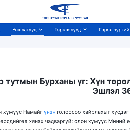
д
Уншлагууд
Гэрчлэлүүд
Гэрэл зургий
 тутмын Бурханы үг: Хүн төрөл
Эшлэл 3
Амийн оролт
Хүрэх газар ба төгсгөл
н хүмүүс Намайг
үнэн
голоосоо хайрлахыг хүсдэг 
өөрсдийгөө хянах чадваргүй; олон хүмүүс Миний ө