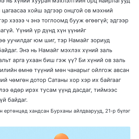
нэ нь хүний хууран мэхлэлтийн орц найрлагууд
н цагаасаа хойш эдгээр онцгой ов мэхний
эр хэзээ ч энэ тоглоомд бууж өгөөгүй; эдгээр
агүй. Үүний үр дүнд хүн үүнийг
өө уучилдаг юм шиг, тэр Намайг зориуд
айдаг. Энэ нь Намайг мэхлэх хүний заль
альт арга ухаан биш гэж үү? Би хүний ов заль
жилийн өмнө түүний мөн чанарыг ойлгож авсан
ий чөмгөн дотор Сатаны хор хэр их байгааг
лээ өдөр ирэх тусам үүнд дасдаг, тиймээс
үй байдаг.
он ертөнцөд хандсан Бурханы айлдварууд, 21-р бүлэг