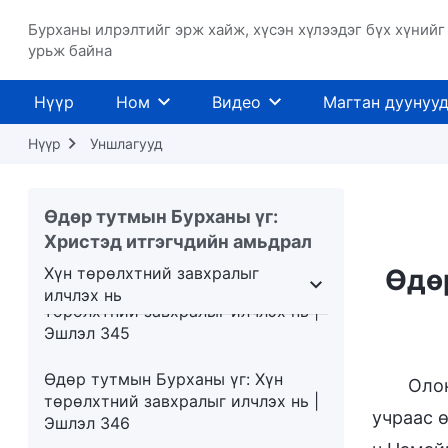
Өдөр тутмын Бурханы үг: Хүн
Бурханы илрэлтийг эрж хайж, хүсэн хүлээдэг бүх хүнийг
төрөлхтний завхралыг илчлэх нь |
урьж байна
Эшлэл 342
Нүүр
Ном
Видео
Магтан дуунуу
Өдөр тутмын Бурханы үг: Хүн
төрөлхтний завхралыг илчлэх нь |
Нүүр
Уншлагууд
Эшлэл 343
Өдөр тутмын Бурханы үг: Хүн
Өдөр тутмын Бурханы үг:
төрөлхтний завхралыг илчлэх нь |
Христэд итгэгчдийн амьдрал
Эшлэл 344
Хүн төрөлхтний завхралыг
Өдөр
Өдөр тутмын Бурханы үг: Хүн
илчлэх нь
төрөлхтний завхралыг илчлэх нь |
члэх нь
Хүн төрөлхтний завхралыг илчлэх нь
Эшлэл 345
Өдөр тутмын Бурханы үг: Хүн
Оло
төрөлхтний завхралыг илчлэх нь |
учраас 
Эшлэл 346