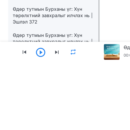
Өдөр тутмын Бурханы үг: Хүн
төрөлхтний завхралыг илчлэх нь |
Эшлэл 372
Өдөр тутмын Бурханы үг: Хүн
төрөлхтний завхралыг илчлэх нь |
Эшлэл 373
00:
Цэс
Нүүр
Ном
Видео
Магтан дуун
Төгс Хүчит Бурханы Чуулганы аппыг татаж а