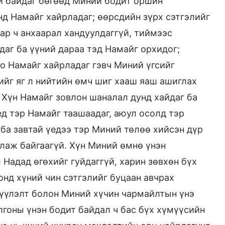
үй байдаг бөгөөд Миний бодит оршин
нд Намайг хайрладаг; өөрсдийн зүрх сэтгэлийг
ар ч анхаарал хандуулдаггүй, тиймээс
даг ба үүний дараа тэд Намайг орхидог;
о Намайг хайрладаг гэвч Миний үгсийг
ийг яг л нийтийн өмч шиг хааш яаш ашиглах
. Хүн Намайг зовлон шаналал дунд хайдаг ба
ед тэр Намайг таашаадаг, аюул осолд тэр
 ба завтай үедээ тэр Миний төлөө хийсэн дүр
рлаж байгаагүй. Хүн Миний өмнө үнэн
 Надад өгөхийг гуйдаггүй, харин зөвхөн бүх
нд хүний чин сэтгэлийг буцаан авчрах
түүлэлт болон Миний хүчин чармайлтын үнэ
лгоны үнэн бодит байдал ч бас бүх хүмүүсийн