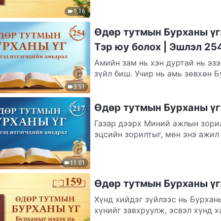
9:16
Өдөр тутмын Бурханы үг:
Тэр юу болох | Эшлэл 25
Амийн зам нь хэн дуртай нь эз
зүйл биш. Учир нь амь зөвхөн Б
3:51
Өдөр тутмын Бурханы үг:
Газар дээрх Миний ажлын зорил
эцсийн зорилтыг, мөн энэ ажил 
11:01
Өдөр тутмын Бурханы үг:
Хүнд хийдэг зүйлээс нь Бурхан
хүнийг завхруулж, эсвэл хүнд х