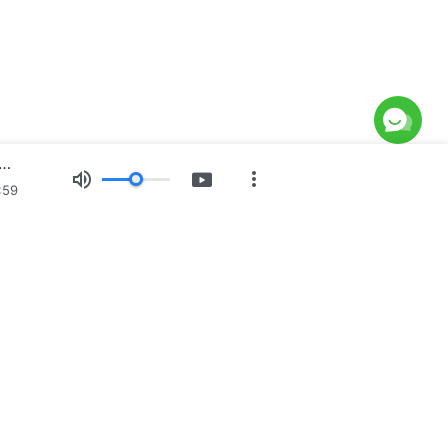
н Бурханы үг: Хүн төрөлхтний завхралыг илчлэх нь | Эшлэл 369
:59
ургийн үзэсгэлэн
Мэдээ
Бидний тухай
нчлал бууж ирлээ
ал дэлхий дээр бууж ирлээ! Та Бурханы хаанчлалд орохыг
?
Цааш үзэх