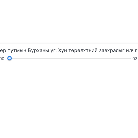
Өдөр тутмы
00
03
ууд
Уншлагууд
Гэрчлэлүүд
Гэрэл з
вах
Бурхны хаа
Бурханы хаанчл
хүсэж байна уу