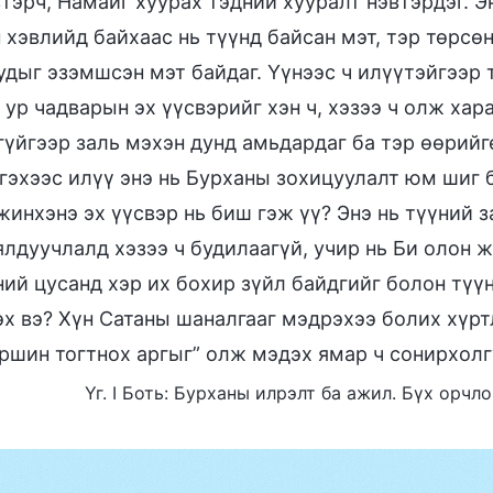
втэрч, Намайг хуурах тэдний хууралт нэвтэрдэг. Э
 хэвлийд байхаас нь түүнд байсан мэт, тэр төрсө
дыг эзэмшсэн мэт байдаг. Үүнээс ч илүүтэйгээр т
ур чадварын эх үүсвэрийг хэн ч, хэзээ ч олж хара
гүйгээр заль мэхэн дунд амьдардаг ба тэр өөрийг
 гэхээс илүү энэ нь Бурханы зохицуулалт юм шиг б
инхэнэ эх үүсвэр нь биш гэж үү? Энэ нь түүний з
ялдуучлалд хэзээ ч будилаагүй, учир нь Би олон 
ний цусанд хэр их бохир зүйл байдгийг болон түүн
эх вэ? Хүн Сатаны шаналгааг мэдрэхээ болих хүрт
оршин тогтнох аргыг” олж мэдэх ямар ч сонирхолг
Үг. I Боть: Бурханы илрэлт ба ажил. Бүх орчл