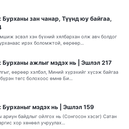
 Бурханы зан чанар, Түүнд юу байгаа,
4
эмшиж эсвэл хэн бүхний хялбархан олж авч болдог
урханаас ирэх боломжтой, өөрөөр...
 Бурханы ажлыг мэдэх нь | Эшлэл 217
гыг, өөрөөр хэлбэл, Миний хүрэхийг хүсэж байгаа
бүрэн төгс болохоос өмнө Би...
 Бурханыг мэдэх нь | Эшлэл 159
ы ариун байдлыг ойлгох нь (Сонгосон хэсэг) Сатан
аргис хор хөнөөл учруулах...