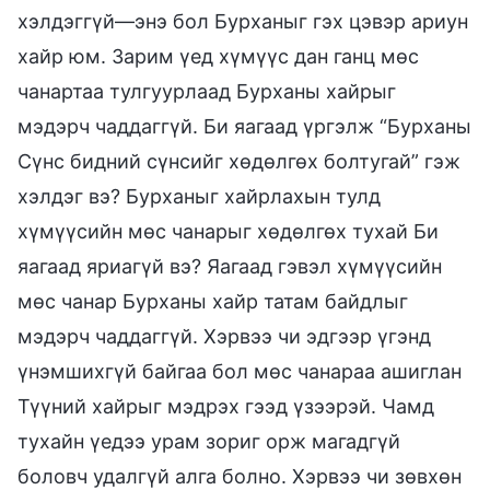
хэлдэггүй—энэ бол Бурханыг гэх цэвэр ариун
хайр юм. Зарим үед хүмүүс дан ганц мөс
чанартаа тулгуурлаад Бурханы хайрыг
мэдэрч чаддаггүй. Би яагаад үргэлж “Бурханы
Сүнс бидний сүнсийг хөдөлгөх болтугай” гэж
хэлдэг вэ? Бурханыг хайрлахын тулд
хүмүүсийн мөс чанарыг хөдөлгөх тухай Би
яагаад яриагүй вэ? Яагаад гэвэл хүмүүсийн
мөс чанар Бурханы хайр татам байдлыг
мэдэрч чаддаггүй. Хэрвээ чи эдгээр үгэнд
үнэмшихгүй байгаа бол мөс чанараа ашиглан
Түүний хайрыг мэдрэх гээд үзээрэй. Чамд
тухайн үедээ урам зориг орж магадгүй
боловч удалгүй алга болно. Хэрвээ чи зөвхөн