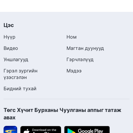
Цэс
Нүүр
Ном
Видео
Магтан дуунууд
Уншлагууд
Гэрчлэлүүд
Гэрэл зургийн
Мэдээ
үзэсгэлэн
Бидний тухай
Төгс Хүчит Бурханы Чуулганы аппыг татаж
авах