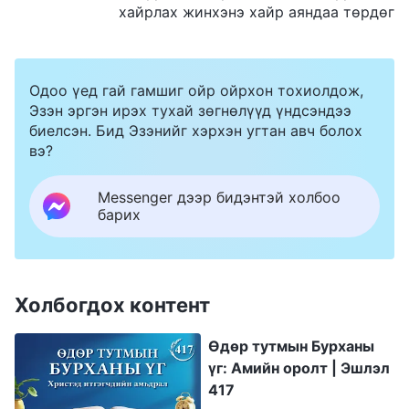
хайрлах жинхэнэ хайр аяндаа төрдөг
Одоо үед гай гамшиг ойр ойрхон тохиолдож,
Эзэн эргэн ирэх тухай зөгнөлүүд үндсэндээ
биелсэн. Бид Эзэнийг хэрхэн угтан авч болох
вэ?
Messenger дээр бидэнтэй холбоо
барих
Холбогдох контент
Өдөр тутмын Бурханы
үг: Амийн оролт | Эшлэл
417