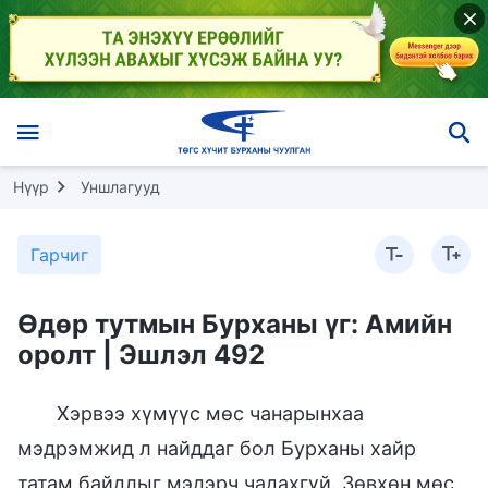
Нүүр
Уншлагууд
Гарчиг
Өдөр тутмын Бурханы үг: Амийн
оролт | Эшлэл 492
Хэрвээ хүмүүс мөс чанарынхаа
мэдрэмжид л найддаг бол Бурханы хайр
татам байдлыг мэдэрч чадахгүй. Зөвхөн мөс