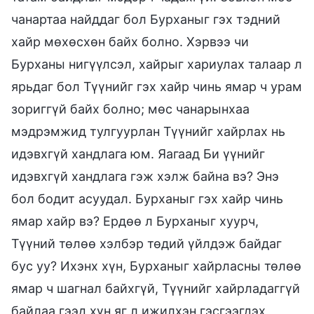
чанартаа найддаг бол Бурханыг гэх тэдний
хайр мөхөсхөн байх болно. Хэрвээ чи
Бурханы нигүүлсэл, хайрыг хариулах талаар л
ярьдаг бол Түүнийг гэх хайр чинь ямар ч урам
зориггүй байх болно; мөс чанарынхаа
мэдрэмжид тулгуурлан Түүнийг хайрлах нь
идэвхгүй хандлага юм. Яагаад Би үүнийг
идэвхгүй хандлага гэж хэлж байна вэ? Энэ
бол бодит асуудал. Бурханыг гэх хайр чинь
ямар хайр вэ? Ердөө л Бурханыг хуурч,
Түүний төлөө хэлбэр төдий үйлдэж байдаг
бус уу? Ихэнх хүн, Бурханыг хайрласны төлөө
ямар ч шагнал байхгүй, Түүнийг хайрладаггүй
байлаа гээд хүн яг л ижилхэн гэсгээгдэх