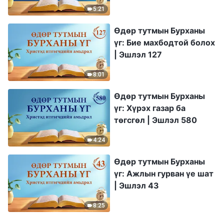
5:21
Өдөр тутмын Бурханы
үг: Бие махбодтой болох
| Эшлэл 127
8:01
Өдөр тутмын Бурханы
үг: Хүрэх газар ба
төгсгөл | Эшлэл 580
4:24
Өдөр тутмын Бурханы
үг: Ажлын гурван үе шат
| Эшлэл 43
8:25