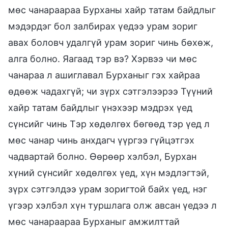
мөс чанараараа Бурханы хайр татам байдлыг
мэдэрдэг бол залбирах үедээ урам зориг
авах боловч удалгүй урам зориг чинь бөхөж,
алга болно. Яагаад тэр вэ? Хэрвээ чи мөс
чанараа л ашиглавал Бурханыг гэх хайраа
өдөөж чадахгүй; чи зүрх сэтгэлээрээ Түүний
хайр татам байдлыг үнэхээр мэдрэх үед
сүнсийг чинь Тэр хөдөлгөх бөгөөд тэр үед л
мөс чанар чинь анхдагч үүргээ гүйцэтгэх
чадвартай болно. Өөрөөр хэлбэл, Бурхан
хүний сүнсийг хөдөлгөх үед, хүн мэдлэгтэй,
зүрх сэтгэлдээ урам зоригтой байх үед, нэг
үгээр хэлбэл хүн туршлага олж авсан үедээ л
мөс чанараараа Бурханыг амжилттай