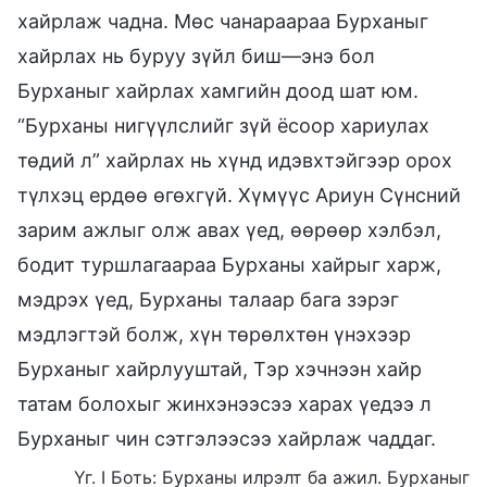
хайрлаж чадна. Мөс чанараараа Бурханыг
хайрлах нь буруу зүйл биш—энэ бол
Бурханыг хайрлах хамгийн доод шат юм.
“Бурханы нигүүлслийг зүй ёсоор хариулах
төдий л” хайрлах нь хүнд идэвхтэйгээр орох
түлхэц ердөө өгөхгүй. Хүмүүс Ариун Сүнсний
зарим ажлыг олж авах үед, өөрөөр хэлбэл,
бодит туршлагаараа Бурханы хайрыг харж,
мэдрэх үед, Бурханы талаар бага зэрэг
мэдлэгтэй болж, хүн төрөлхтөн үнэхээр
Бурханыг хайрлууштай, Тэр хэчнээн хайр
татам болохыг жинхэнээсээ харах үедээ л
Бурханыг чин сэтгэлээсээ хайрлаж чаддаг.
Үг. I Боть: Бурханы илрэлт ба ажил. Бурханыг