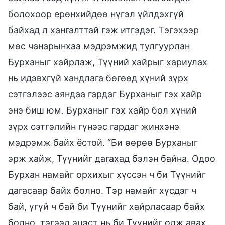
болохоор ерөнхийдөө нүгэл үйлдэхгүй
байхад л хангалттай гэж итгэдэг. Тэгэхээр
мөс чанарынхаа мэдрэмжид тулгуурлан
Бурханыг хайрлаж, Түүний хайрыг хариулах
нь идэвхгүй хандлага бөгөөд хүний зүрх
сэтгэлээс аяндаа гардаг Бурханыг гэх хайр
энэ биш юм. Бурханыг гэх хайр бол хүний
зүрх сэтгэлийн гүнээс гардаг жинхэнэ
мэдрэмж байх ёстой. “Би өөрөө Бурханыг
эрж хайж, Түүнийг дагахад бэлэн байна. Одоо
Бурхан намайг орхихыг хүссэн ч би Түүнийг
дагасаар байх болно. Тэр намайг хүсдэг ч
бай, үгүй ч бай би Түүнийг хайрласаар байх
болно, тэгээд эцэст нь би Түүнийг олж авах