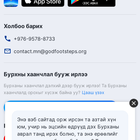
Холбоо барих
+976-9578-8733
contact.mn@godfootsteps.org
Бурхны хаанчлал бууж ирлээ
Бурханы хаанчлал дэлхий дээр бууж ирлээ! Та Бурханы
хаанчлалд орохыг хүсэж байна уу?
Цааш үзэх
Messenger дээр бидэнтэй холбоо барих
Энэ вэб сайтад орж ирсэн та азтай хүн
Биднийг дагах
юм, учир нь эцсийн өдрүүд дэх Бурханы
аврал танд ирэх болно, та энэ ерѳѳлийг