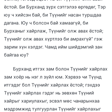
ёстой. Би Бурханд зүрх сэтгэлээ өргөдөг, Тэр
юу ч хийсэн бай, би Түүнийг насан туршдаа
дагана. Юу ч болсон бай хамаагүй, би
Бурханыг хайрлаж, Түүнийг олж авах ёстой;
Түүнийг олж авах хүртлээ би амрахгүй” гэж
зарим хүн хэлдэг. Чамд ийм шийдэмгий зан
байгаа юу?
Бурханд итгэх зам болон Түүнийг хайрлах
зам хоёр нь нэг л зүйл юм. Хэрвээ чи Түүнд
итгэдэг бол Түүнийг хайрлах ёстой; гэхдээ
Түүнийг хайрлах гэдэг нь зөвхөн Түүний
хайрыг хариулахыг, эсвэл мөс чанарынхаа
мэдрэмжид тулгуурлан Түүнийг хайрлахыг