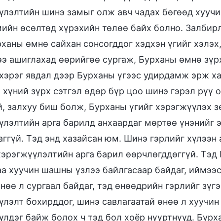
үлэлтийн шинэ замыг олж авч чадах бөгөөд хуучи
мийн өсөлтөд хүрэхийн төлөө байх болно. Залбир
ханы өмнө сайхан сонсогддог хэдхэн үгийг хэлэх,
сээ ашиглахад өөрийгөө сургаж, Бурханы өмнө зүр
 хэрэг явдал дээр Бурханы үгээс удирдамж эрж ха
 хүний зүрх сэтгэл өдөр бүр цоо шинэ гэрэл рүү 
й, залхуу биш болж, Бурханы үгийг хэрэгжүүлэх з
үлэлтийн арга барилд анхаардаг мөртөө үнэнийг 
аггүй. Тэд энд хазайсан юм. Шинэ гэрлийг хүлээн
хэрэгжүүлэлтийн арга барил өөрчлөгддөггүй. Тэд
аа хуучин шашны үзлээ байлгасаар байдаг, иймээ
нөө л сургаал байдаг, тэд өнөөдрийн гэрлийг зүгэ
үлэлт бохирддог, шинэ савлагаатай өнөө л хуучин
үлдэг байж болох ч тэд бол хоёр нүүртнүүд. Бурх