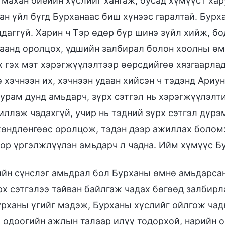
л махан биеийн хүслийг хангаж, бусад хүмүүст ха
ан үйл бүгд Бурханаас биш хүнээс гаралтай. Бурха
ддаггүй. Харин ч Тэр өдөр бүр шинэ зүйл хийж, б
аанд оролцох, үдшийн залбирал болон хоолны өмн
х гэх мэт хэрэгжүүлэлтээр өөрсдийгөө хязгаарла
э хэчнээн их, хэчнээн удаан хийсэн ч тэдэнд Ариу
урам дунд амьдарч, зүрх сэтгэл нь хэрэгжүүлэлти
иллаж чадахгүй, учир нь тэдний зүрх сэтгэл дүрэ
хөндлөнгөөс оролцож, тэдэн дээр ажиллах боломж
дор үргэлжлүүлэн амьдарч л чадна. Ийм хүмүүс Б
йн сүнслэг амьдрал бол Бурханы өмнө амьдарса
рх сэтгэлээ тайван байлгаж чадах бөгөөд залбир
урханы үгийг мэдэж, Бурханы хүслийг ойлгож чадн
 одоогийн ажлын талаар илүү тодорхой, нарийн о