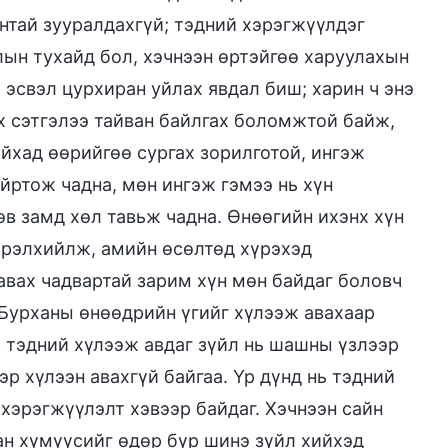
нтай зууралдахгүй; тэдний хэрэгжүүлдэг
лын тухайд бол, хэчнээн өртэйгөө харуулахын
 эсвэл цурхиран уйлах явдал биш; харин ч энэ
х сэтгэлээ тайван байлгах боломжтой байж,
йхад өөрийгөө сургах зорилготой, ингэж
ойртож чадна, мөн ингэж гэмээ нь хүн
өв замд хөл тавьж чадна. Өнөөгийн ихэнх хүн
эрэлхийлж, амийн өсөлтөд хүрэхэд
 авах чадвартай зарим хүн мөн байдаг боловч
 Бурханы өнөөдрийн үгийг хүлээж авахаар
с тэдний хүлээж авдаг зүйл нь шашны үзлээр
эр хүлээн авахгүй байгаа. Үр дүнд нь тэдний
 хэрэгжүүлэлт хэвээр байдаг. Хэчнээн сайн
ан хүмүүсийг өдөр бүр шинэ зүйл хийхэд