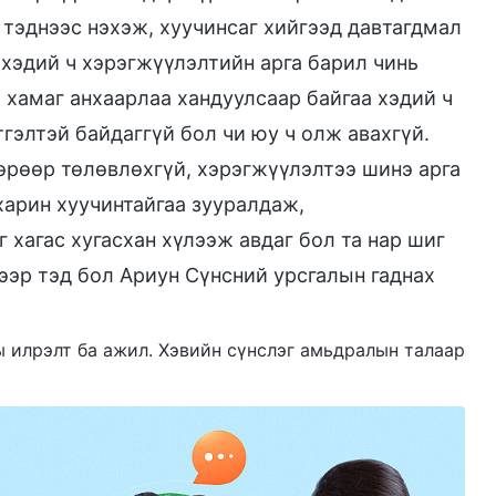
 тэднээс нэхэж, хуучинсаг хийгээд давтагдмал
 хэдий ч хэрэгжүүлэлтийн арга барил чинь
, хамаг анхаарлаа хандуулсаар байгаа хэдий ч
гэлтэй байдаггүй бол чи юу ч олж авахгүй.
өрөөр төлөвлөхгүй, хэрэгжүүлэлтээ шинэ арга
харин хуучинтайгаа зууралдаж,
 хагас хугасхан хүлээж авдаг бол та нар шиг
дээр тэд бол Ариун Сүнсний урсгалын гаднах
ны илрэлт ба ажил. Хэвийн сүнслэг амьдралын талаар