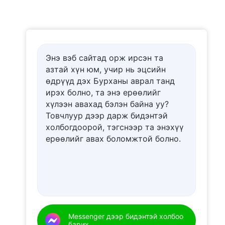
Энэ вэб сайтад орж ирсэн та
азтай хүн юм, учир нь эцсийн
өдрүүд дэх Бурханы аврал танд
ирэх болно, та энэ ерѳѳлийг
хүлээн авахад бэлэн байна уу?
Товчлуур дээр дарж бидэнтэй
холбогдоорой, тэгснээр та энэхүү
ерѳѳлийг авах боломжтой болно.
Messenger дээр бидэнтэй холбоо
барих