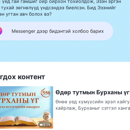
 үед гай гамшиг ойр ойрхон тохиолдож, Эзэн эргэн
 тухай зөгнөлүүд үндсэндээ биелсэн. Бид Эзэнийг
эн угтан авч болох вэ?
Messenger дээр бидэнтэй холбоо барих
гдох контент
Өдөр тутмын Бурханы үг:
Өнөө үед хүмүүсийн эрэл хайгу
хайрлаж, Бурханыг сэтгэл ханга
5:19