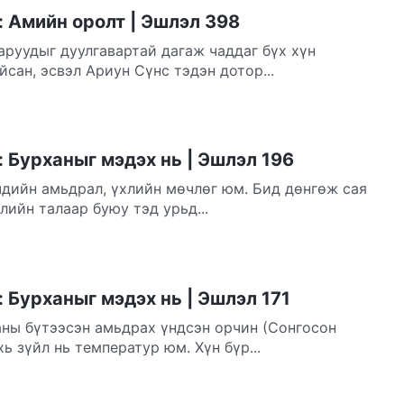
 Амийн оролт | Эшлэл 398
руудыг дуулгавартай дагаж чаддаг бүх хүн
йсан, эсвэл Ариун Сүнс тэдэн дотор...
 Бурханыг мэдэх нь | Эшлэл 196
чдийн амьдрал, үхлийн мөчлөг юм. Бид дөнгөж сая
лийн талаар буюу тэд урьд...
 Бурханыг мэдэх нь | Эшлэл 171
аны бүтээсэн амьдрах үндсэн орчин (Сонгосон
ь зүйл нь температур юм. Хүн бүр...