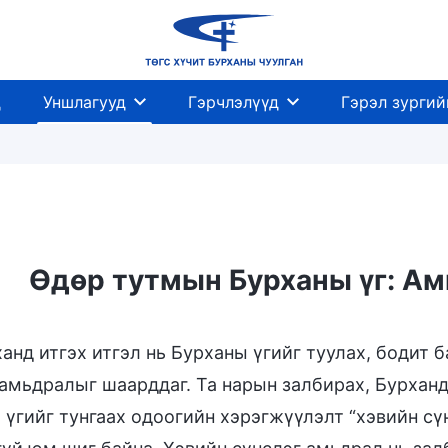
д
Уншлагууд
Гэрчлэлүүд
Гэрэл зургий
Өдөр тутмын Бурханы үг: Ам
өл
анд итгэх итгэл нь Бурханы үгийг туулах, бодит 
 амьдралыг шаарддаг. Та нарын залбирах, Бурхан
 үгийг тунгаах одоогийн хэрэгжүүлэлт “хэвийн сүн