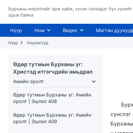
оролт | Эшлэл 403
Бурханы илрэлтийг эрж хайж, хүсэн хүлээдэг бүх хүнийг
Өдөр тутмын Бурханы үг: Амийн
урьж байна
оролт | Эшлэл 404
Нүүр
Ном
Видео
Магтан дуунуу
Өдөр тутмын Бурханы үг: Амийн
оролт | Эшлэл 405
Нүүр
Уншлагууд
Өдөр тутмын Бурханы үг: Амийн
оролт | Эшлэл 406
Өдөр тутмын Бурханы үг:
Христэд итгэгчдийн амьдрал
Өдөр тутмын Бурханы үг: Амийн
оролт | Эшлэл 407
Амийн оролт
лчлэх нь
Амийн оролт
Хүрэх газар ба төгсг
Өдөр тутмын Бурханы үг: Амийн
оролт | Эшлэл 408
Бурх
сүнслэг
Өдөр тутмын Бурханы үг: Амийн
оролт | Эшлэл 409
Бурханы