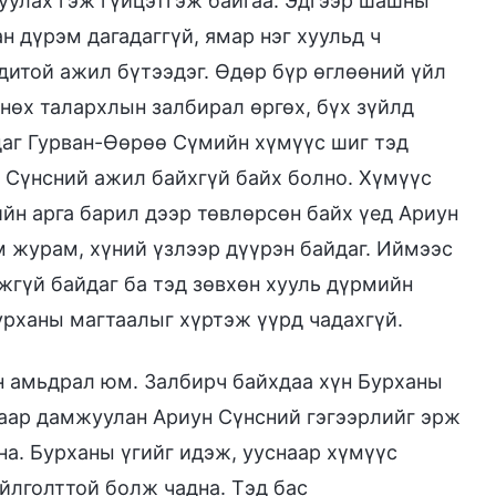
руулах гэж гүйцэтгэж байгаа. Эдгээр шашны
н дүрэм дагадаггүй, ямар нэг хуульд ч
одитой ажил бүтээдэг. Өдөр бүр өглөөний үйл
өх талархлын залбирал өргөх, бүх зүйлд
даг Гурван-Өөрөө Сүмийн хүмүүс шиг тэд
н Сүнсний ажил байхгүй байх болно. Хүмүүс
йн арга барил дээр төвлөрсөн байх үед Ариун
м журам, хүний үзлээр дүүрэн байдаг. Иймээс
гүй байдаг ба тэд зөвхөн хууль дүрмийн
урханы магтаалыг хүртэж үүрд чадахгүй.
н амьдрал юм. Залбирч байхдаа хүн Бурханы
лаар дамжуулан Ариун Сүнсний гэгээрлийг эрж
а. Бурханы үгийг идэж, ууснаар хүмүүс
йлголттой болж чадна. Тэд бас