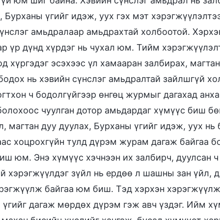
гүй юм шиг байна. Хэвийн сүнслэг амьдрал нь зал
 Бурханы үгийг идэж, уух гэх мэт хэрэгжүүлэлтээ
сүнслэг амьдралаар амьдрахтай холбоотой. Хэрхэ
ар үр дүнд хүрдэг нь чухал юм. Тийм хэрэгжүүлэл
д хүргэдэг эсэхээс үл хамааран залбирах, магтан
 бодох нь хэвийн сүнслэг амьдралтай зайлшгүй хо
 огтхон ч бодолгүйгээр өнгөц журмыг дагахад анх
болохоос чуулган дотор амьдардаг хүмүүс биш бө
, магтан дуу дуулах, Бурханы үгийг идэж, уух нь
аас хоцрохгүйн тулд дүрэм журам дагаж байгаа бо
иш юм. Энэ хүмүүс хэчнээн их залбирч, дуулсан ч 
ий хэрэгжүүлдэг зүйл нь ердөө л шашны зан үйл, 
эрэгжүүлж байгаа юм биш. Тэд хэрхэн хэрэгжүүлж 
 үгийг дагаж мөрдөх дүрэм гэж авч үздэг. Ийм хү