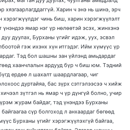
бирах, магтан дуу дуулах, чуулганы амьдралд
р хязгаарлагддаггүй. Харин ч энэ нь шинэ, эрч
н хэрэгжүүлдэг чинь биш, харин хэрэгжүүлэлт
т үнэндээ ямар нэг үр нөлөөтэй эсэх, жинхэнэ
 дуу дуулах, Бурханы үгийг идэж, уух, эсвэл
лбоотой гэж ихэнх хүн итгэдэг. Ийм хүмүүс үр
аардаг. Тэд бол шашны зан үйлэнд амьдардаг
гөөд хаанчлалын ардууд бүр ч биш юм. Тэдний
 бүгд ердөө л шахалт шаардлагаар, чиг
лохоос дуртайяа, бас зүрх сэтгэлээсээ ч хийж
хичээл зүтгэл нь ямар ч үр дүнгүй болно, учир
дүрэм журам байдаг, тэд үнэндээ Бурханы
байгаагаа сүр болгоход л анхаардаг бөгөөд
мүүс Бурханы үгийг хэрэгжүүлэхгүй байгаа,