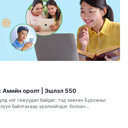
 Амийн оролт | Эшлэл 550
улд нэг гажуудал байдаг; тэд зөвхөн Бурханыг
луун байлгахаар эрэлхийлдэг боловч...