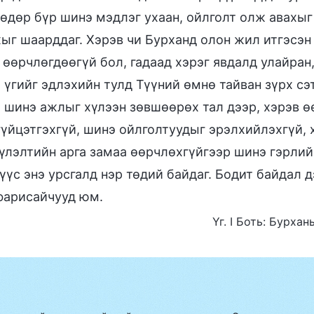
 өдөр бүр шинэ мэдлэг ухаан, ойлголт олж авахыг
хыг шаарддаг. Хэрэв чи Бурханд олон жил итгэсэн
 өөрчлөгдөөгүй бол, гадаад хэрэг явдалд улайран
үгийг эдлэхийн тулд Түүний өмнө тайван зүрх сэт
 шинэ ажлыг хүлээн зөвшөөрөх тал дээр, хэрэв ө
гүйцэтгэхгүй, шинэ ойлголтуудыг эрэлхийлэхгүй, 
үлэлтийн арга замаа өөрчлөхгүйгээр шинэ гэрлийг
үүс энэ урсгалд нэр төдий байдаг. Бодит байдал 
арисайчууд юм.
Үг. I Боть: Бурха