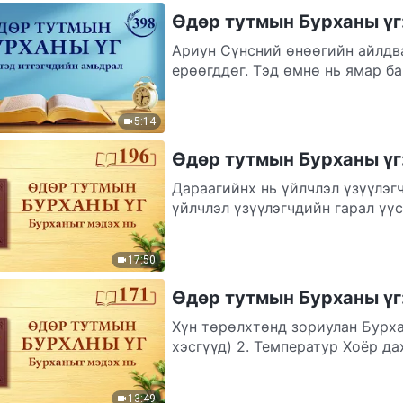
Өдөр тутмын Бурханы үг:
Ариун Сүнсний өнөөгийн айлдва
ерөөгддөг. Тэд өмнө нь ямар ба
5:14
Өдөр тутмын Бурханы үг:
Дараагийнх нь үйлчлэл үзүүлэг
үйлчлэл үзүүлэгчдийн гарал үүс
17:50
Өдөр тутмын Бурханы үг:
Хүн төрөлхтөнд зориулан Бурх
хэсгүүд) 2. Температур Хоёр дах
13:49