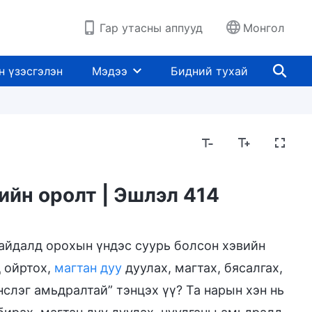
Гар утасны аппууд
Монгол
н үзэсгэлэн
Мэдээ
Бидний тухай
ийн оролт | Эшлэл 414
байдалд орохын үндэс суурь болсон хэвийн
д ойртох,
магтан дуу
дуулах, магтах, бясалгах,
слэг амьдралтай” тэнцэх үү? Та нарын хэн нь