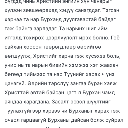
бүгдэд чинь Христийн энгийн хүн чанарыг
хүлээн зөвшөөрөхөд хэцүү санагддаг. Тэгсэн
хэрнээ та нар Бурханд дуулгавартай байдаг
гэж байнга зарладаг. Та нарынх шиг ийм
итгэлд тохирох цээрлүүлэлт ирэх болно. Гоё
сайхан хоосон төөрөгдлөөр өөрийгөө
өөгшүүлж, Христийг харна гэж хүсэхээ боль,
учир нь та нарын биеийн хэмжээ хэт жаахан
бөгөөд тиймээс та нар Түүнийг харах ч үнэ
цэнэгүй. Өөрийн тэрслүү зангаа бүрэн хаяж
Христтэй эвтэй байсан цагт л Бурхан чамд
аяндаа харагдана. Засалт эсвэл шүүлтийг
туулахгүйгээр хэрвээ чи Бурханыг харах гэж
очвол гарцаагүй Бурханы дайсан болж сүйрэл