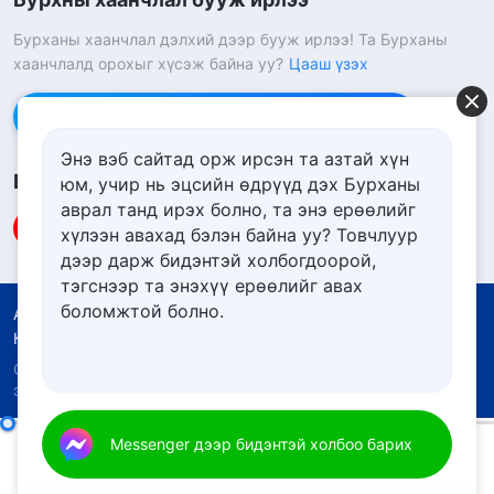
Бурханы хаанчлал дэлхий дээр бууж ирлээ! Та Бурханы
хаанчлалд орохыг хүсэж байна уу?
Цааш үзэх
Messenger дээр бидэнтэй холбоо барих
Энэ вэб сайтад орж ирсэн та азтай хүн
Биднийг дагах
юм, учир нь эцсийн өдрүүд дэх Бурханы
аврал танд ирэх болно, та энэ ерѳѳлийг
хүлээн авахад бэлэн байна уу? Товчлуур
дээр дарж бидэнтэй холбогдоорой,
тэгснээр та энэхүү ерѳѳлийг авах
боломжтой болно.
Ашиглалтын нөхцөлүүд
Нууцлалын бодлого
Кредит
Күүкийн бодлого
Copyright © 2026
Төгс Хүчит Бурханы Чуулган.
Бүх
эрх хуулиар хамгаалагдсан.
Христтэй нийцэхгүй хүмүүс гарцаагүй Бурханы дайсан юм
Messenger дээр бидэнтэй холбоо барих
00:00
17:31