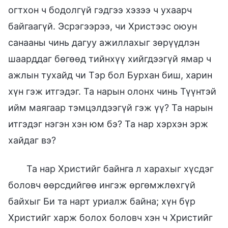
огтхон ч бодолгүй гэдгээ хэзээ ч ухаарч
байгаагүй. Эсрэгээрээ, чи Христээс оюун
санааны чинь дагуу ажиллахыг зөрүүдлэн
шаарддаг бөгөөд тийнхүү хийгдээгүй ямар ч
ажлын тухайд чи Тэр бол Бурхан биш, харин
хүн гэж итгэдэг. Та нарын олонх чинь Түүнтэй
ийм маягаар тэмцэлдээгүй гэж үү? Та нарын
итгэдэг нэгэн хэн юм бэ? Та нар хэрхэн эрж
хайдаг вэ?
Та нар Христийг байнга л харахыг хүсдэг
боловч өөрсдийгөө ингэж өргөмжлөхгүй
байхыг Би та нарт уриалж байна; хүн бүр
Христийг харж болох боловч хэн ч Христийг