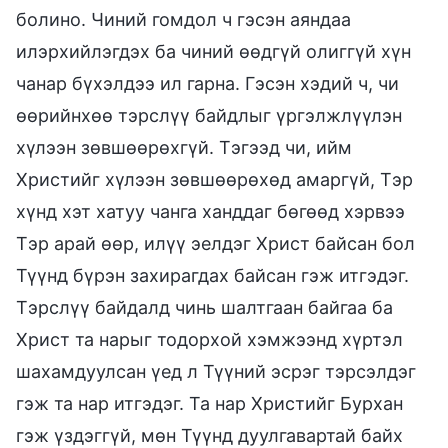
болино. Чиний гомдол ч гэсэн аяндаа
илэрхийлэгдэх ба чиний өөдгүй олиггүй хүн
чанар бүхэлдээ ил гарна. Гэсэн хэдий ч, чи
өөрийнхөө тэрслүү байдлыг үргэлжлүүлэн
хүлээн зөвшөөрөхгүй. Тэгээд чи, ийм
Христийг хүлээн зөвшөөрөхөд амаргүй, Тэр
хүнд хэт хатуу чанга ханддаг бөгөөд хэрвээ
Тэр арай өөр, илүү эелдэг Христ байсан бол
Түүнд бүрэн захирагдах байсан гэж итгэдэг.
Тэрслүү байдалд чинь шалтгаан байгаа ба
Христ та нарыг тодорхой хэмжээнд хүртэл
шахамдуулсан үед л Түүний эсрэг тэрсэлдэг
гэж та нар итгэдэг. Та нар Христийг Бурхан
гэж үздэггүй, мөн Түүнд дуулгавартай байх