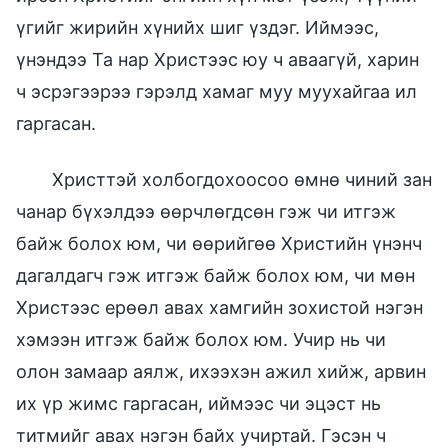
үгийг жирийн хүнийх шиг үздэг. Иймээс,
үнэндээ Та нар Христээс юу ч аваагүй, харин
ч эсрэгээрээ гэрэлд хамаг муу муухайгаа ил
гаргасан.
Христтэй холбогдохоосоо өмнө чиний зан
чанар бүхэлдээ өөрчлөгдсөн гэж чи итгэж
байж болох юм, чи өөрийгөө Христийн үнэнч
дагалдагч гэж итгэж байж болох юм, чи мөн
Христээс ерөөл авах хамгийн зохистой нэгэн
хэмээн итгэж байж болох юм. Учир нь чи
олон замаар аялж, ихээхэн ажил хийж, арвин
их үр жимс гаргасан, иймээс чи эцэст нь
титмийг авах нэгэн байх учиртай. Гэсэн ч