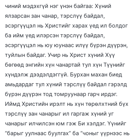
чиний мэдэхгүй нэг үнэн байгаа: Хүний
ялзарсан зан чанар, тэрслүү байдал,
эсэргүүцэл нь Христийг харах үед ил болдог
ба ийм үед илэрсэн тэрслүү байдал,
эсэргүүцэл нь юу юунаас илүү бүрэн дүүрэн,
туйлын байдаг. Учир нь Христ хүний Хүү
бөгөөд энгийн хүн чанартай тул хүн Түүнийг
хүндэлж дээдэлдэггүй. Бурхан махан биед
амьдардаг тул хүний тэрслүү байдал гэрэлд
бүрэн дүүрэн тод томруунаар гарч ирдэг.
Иймд Христийн ирэлт нь хүн төрөлхтний бүх
тэрслүү зан чанарыг ил гаргаж хүний уг
чанарыг илчилсэн юм гэж Би хэлдэг. Үүнийг
“барыг уулнаас буулгах” ба “чоныг үүрнээс нь