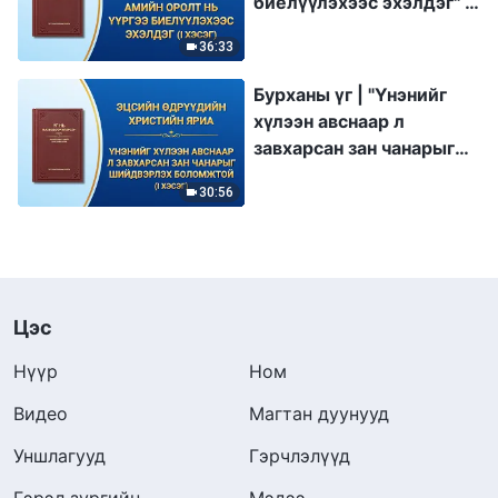
биелүүлэхээс эхэлдэг" (I
хэсэг)
36:33
Бурханы үг | "Үнэнийг
хүлээн авснаар л
завхарсан зан чанарыг
шийдвэрлэх
30:56
боломжтой" (I хэсэг)
Цэс
Нүүр
Ном
Видео
Магтан дуунууд
Уншлагууд
Гэрчлэлүүд
Гэрэл зургийн
Мэдээ