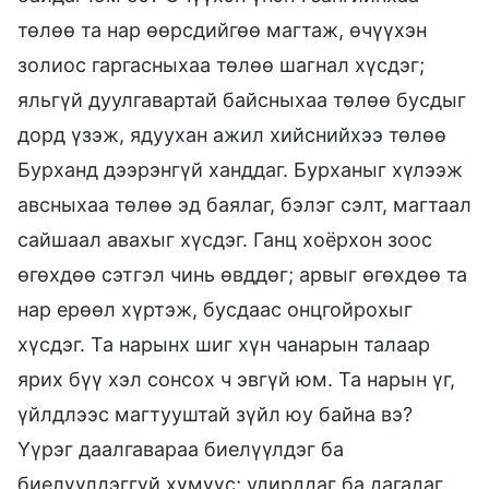
төлөө та нар өөрсдийгөө магтаж, өчүүхэн
золиос гаргасныхаа төлөө шагнал хүсдэг;
яльгүй дуулгавартай байсныхаа төлөө бусдыг
дорд үзэж, ядуухан ажил хийснийхээ төлөө
Бурханд дээрэнгүй ханддаг. Бурханыг хүлээж
авсныхаа төлөө эд баялаг, бэлэг сэлт, магтаал
сайшаал авахыг хүсдэг. Ганц хоёрхон зоос
өгөхдөө сэтгэл чинь өвддөг; арвыг өгөхдөө та
нар ерөөл хүртэж, бусдаас онцгойрохыг
хүсдэг. Та нарынх шиг хүн чанарын талаар
ярих бүү хэл сонсох ч эвгүй юм. Та нарын үг,
үйлдлээс магтууштай зүйл юу байна вэ?
Үүрэг даалгавараа биелүүлдэг ба
биелүүлдэггүй хүмүүс; удирддаг ба дагадаг