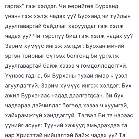
гаргах” гэж хэлдэг. Чи өөрийгөө Бурханд
үнэнч гэж хэлж чадах уу? Бурханд чи туйлын
дуулгавартай байдлыг харуулдаг гэж хэлж
чадах уу? Чи тэрслүү биш гэж хэлж чадах уу?
Зарим хүмүүс ингэж хэлдэг: Бурхан миний
эргэн тойрныг бүтээх болгонд би үргэлж
дуулгавартай байж хэзээ ч гомдоллодоггүй.
Үүнээс гадна, би Бурханы тухай ямар ч үзэл
агуулдаггүй. Зарим хүмүүс ингэж хэлдэг: Бүх
ажил Бурханаас надад даалгагдсан, би бүх
чадвараа дайчилдаг бөгөөд хэзээ ч хуумгай,
хайхрамжгүй ханддаггүй. Тэгвэл Би та нараас
үүнийг асууя: Түүний хажууд амьдрахдаа та
нар Христтэй нийцэлтэй байж чадах уу? Та