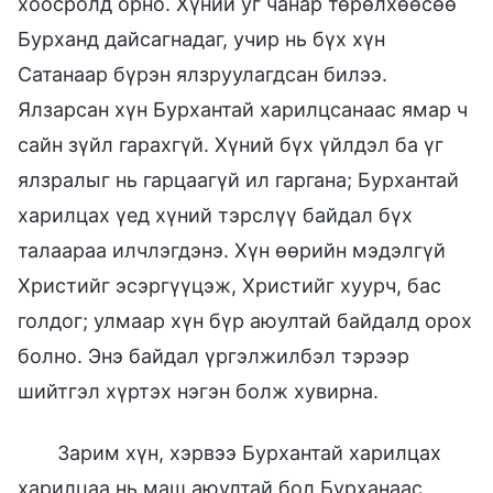
хоосролд орно. Хүний уг чанар төрөлхөөсөө
Бурханд дайсагнадаг, учир нь бүх хүн
Сатанаар бүрэн ялзруулагдсан билээ.
Ялзарсан хүн Бурхантай харилцсанаас ямар ч
сайн зүйл гарахгүй. Хүний бүх үйлдэл ба үг
ялзралыг нь гарцаагүй ил гаргана; Бурхантай
харилцах үед хүний тэрслүү байдал бүх
талаараа илчлэгдэнэ. Хүн өөрийн мэдэлгүй
Христийг эсэргүүцэж, Христийг хуурч, бас
голдог; улмаар хүн бүр аюултай байдалд орох
болно. Энэ байдал үргэлжилбэл тэрээр
шийтгэл хүртэх нэгэн болж хувирна.
Зарим хүн, хэрвээ Бурхантай харилцах
харилцаа нь маш аюултай бол Бурханаас