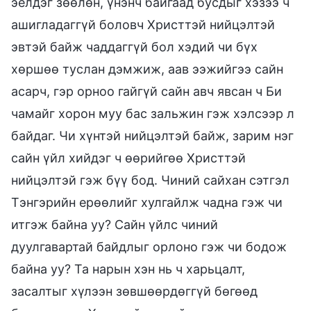
эелдэг зөөлөн, үнэнч байгаад бусдыг хэзээ ч
ашигладаггүй боловч Христтэй нийцэлтэй
эвтэй байж чаддаггүй бол хэдий чи бүх
хөршөө туслан дэмжиж, аав ээжийгээ сайн
асарч, гэр орноо гайгүй сайн авч явсан ч Би
чамайг хорон муу бас зальжин гэж хэлсээр л
байдаг. Чи хүнтэй нийцэлтэй байж, зарим нэг
сайн үйл хийдэг ч өөрийгөө Христтэй
нийцэлтэй гэж бүү бод. Чиний сайхан сэтгэл
Тэнгэрийн ерөөлийг хулгайлж чадна гэж чи
итгэж байна уу? Сайн үйлс чиний
дуулгавартай байдлыг орлоно гэж чи бодож
байна уу? Та нарын хэн нь ч харьцалт,
засалтыг хүлээн зөвшөөрдөггүй бөгөөд