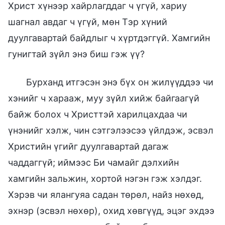
Христ хүнээр хайрлагддаг ч үгүй, хариу
шагнал авдаг ч үгүй, мөн Тэр хүний
дуулгавартай байдлыг ч хүртдэггүй. Хамгийн
гунигтай зүйл энэ биш гэж үү?
Бурханд итгэсэн энэ бүх он жилүүддээ чи
хэнийг ч харааж, муу зүйл хийж байгаагүй
байж болох ч Христтэй харилцахдаа чи
үнэнийг хэлж, чин сэтгэлээсээ үйлдэж, эсвэл
Христийн үгийг дуулгавартай дагаж
чаддаггүй; иймээс Би чамайг дэлхийн
хамгийн зальжин, хортой нэгэн гэж хэлдэг.
Хэрэв чи ялангуяа садан төрөл, найз нөхөд,
эхнэр (эсвэл нөхөр), охид хөвгүүд, эцэг эхдээ