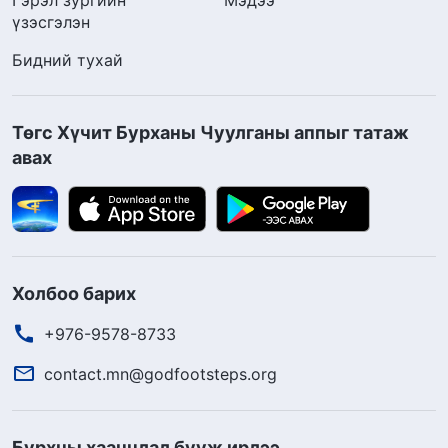
үзэсгэлэн
Бидний тухай
Төгс Хүчит Бурханы Чуулганы аппыг татаж
авах
Холбоо барих
+976-9578-8733
contact.mn@godfootsteps.org
Бурхны хаанчлал бууж ирлээ