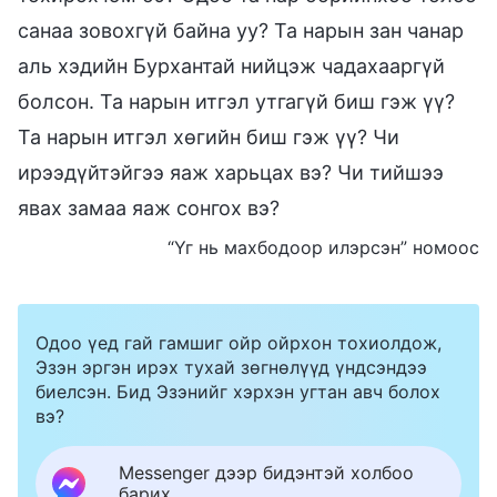
санаа зовохгүй байна уу? Та нарын зан чанар
аль хэдийн Бурхантай нийцэж чадахааргүй
болсон. Та нарын итгэл утгагүй биш гэж үү?
Та нарын итгэл хөгийн биш гэж үү? Чи
ирээдүйтэйгээ яаж харьцах вэ? Чи тийшээ
явах замаа яаж сонгох вэ?
“Үг нь махбодоор илэрсэн” номоос
Одоо үед гай гамшиг ойр ойрхон тохиолдож,
Эзэн эргэн ирэх тухай зөгнөлүүд үндсэндээ
биелсэн. Бид Эзэнийг хэрхэн угтан авч болох
вэ?
Messenger дээр бидэнтэй холбоо
барих