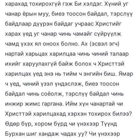
харахад тохирохгүй гэж Би хэлдэг. Хүний уг
чанар ёрын муу, биеэ тоосон байдал, тэрслүү
байдлаар дүүрэн байдаг учраас Христийг
харах үед уг чанар чинь чамайг сүйрүүлж
чамд үхэх ял оноох болно. Ах (эсвэл эгч)
нартай харьцах харилцаа чинь чиний талаар
ихийг харуулахгүй байж болох ч Христтэй
харилцах үед энэ нь тийм ч энгийн биш. Ямар
ч үед, чиний үзэл үндэслэж, биеэ тоосон
байдал чинь соёолж, тэрслүү байдал чинь
инжир жимс гаргана. Ийм хүн чанартай чи
Христтэй харилцахад хэрхэн тохирох билээ?
Өдөр бүр, хором бүрд чи үнэхээр Түүнд
Бурхан шиг хандаж чадах уу? Чи үнэхээр