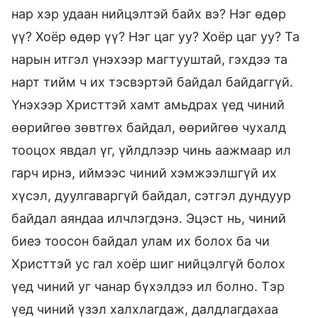
нар хэр удаан нийцэлтэй байх вэ? Нэг өдөр
үү? Хоёр өдөр үү? Нэг цаг уу? Хоёр цаг уу? Та
нарын итгэл үнэхээр магтууштай, гэхдээ та
нарт тийм ч их тэсвэртэй байдал байдаггүй.
Үнэхээр Христтэй хамт амьдрах үед чиний
өөрийгөө зөвтгөх байдал, өөрийгөө чухалд
тооцох явдал үг, үйлдлээр чинь аажмаар ил
гарч ирнэ, иймээс чиний хэмжээлшгүй их
хүсэл, дуулгаваргүй байдал, сэтгэл дундуур
байдал аяндаа илчлэгдэнэ. Эцэст нь, чиний
биеэ тоосон байдал улам их болох ба чи
Христтэй ус гал хоёр шиг нийцэлгүй болох
үед чиний уг чанар бүхэлдээ ил болно. Тэр
үед чиний үзэл халхлагдаж, далдлагдахаа