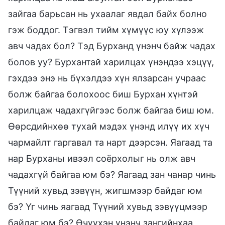
зайгаа барьсан нь ухаалаг явдал байх болно
гэж боддог. Тэгвэл тийм хүмүүс юу хүлээж
авч чадах бол? Тэд Бурханд үнэнч байж чадах
болов уу? Бурхантай харилцах үнэндээ хэцүү,
гэхдээ энэ нь бүхэлдээ хүн ялзарсан учраас
болж байгаа болохоос биш Бурхан хүнтэй
харилцаж чадахгүйгээс болж байгаа биш юм.
Өөрсдийнхөө тухай мэдэх үнэнд илүү их хүч
чармайлт гаргавал та нарт дээрсэн. Яагаад та
нар Бурханы ивээл соёрхолыг нь олж авч
чадахгүй байгаа юм бэ? Яагаад зан чанар чинь
Түүний хувьд зэвүүн, жигшмээр байдаг юм
бэ? Үг чинь яагаад Түүний хувьд зэвүүцмээр
байдаг юм бэ? Өчүүхэн үнэнч зангийнхаа