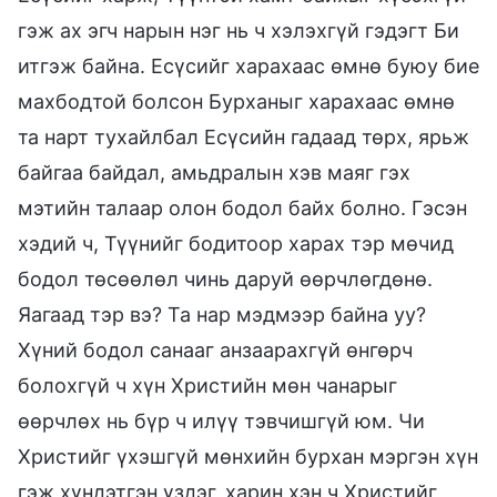
гэж ах эгч нарын нэг нь ч хэлэхгүй гэдэгт Би
итгэж байна. Есүсийг харахаас өмнө буюу бие
махбодтой болсон Бурханыг харахаас өмнө
та нарт тухайлбал Есүсийн гадаад төрх, ярьж
байгаа байдал, амьдралын хэв маяг гэх
мэтийн талаар олон бодол байх болно. Гэсэн
хэдий ч, Түүнийг бодитоор харах тэр мөчид
бодол төсөөлөл чинь даруй өөрчлөгдөнө.
Яагаад тэр вэ? Та нар мэдмээр байна уу?
Хүний бодол санааг анзаарахгүй өнгөрч
болохгүй ч хүн Христийн мөн чанарыг
өөрчлөх нь бүр ч илүү тэвчишгүй юм. Чи
Христийг үхэшгүй мөнхийн бурхан мэргэн хүн
гэж хүндэтгэн үздэг, харин хэн ч Христийг