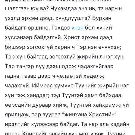
шалтгаан юу вэ? Чухамдаа энэ нь, та нарын
үзэлд эрхэм дээд, хүндлүүштэй Бурхан
байдагт оршино. Гэхдээ
үнэн
бол хүний
хүссэнээр байдаггүй. Христ эрхэм дээд
бишээр зогсохгүй харин ч Тэр нэн өчүүхэн;
Тэр хүн байгаад зогсохгүй жирийн л нэг хүн;
Тэр тэнгэр лүү дээш одож чадахгүйгээс
гадна, газар дээр ч чөлөөтэй хөдөлж
чадахгүй. Иймээс хүмүүс Түүнийг жирийн нэг
хүн гэж ханддаг; тэд Түүнтэй хамт байхдаа
өөрсдийн дураар хийж, Түүнтэй хайхрамжгүй
ярилцаж, тэр зуураа “жинхэнэ Христийн”
ирэлтийг хүлээсээр байдаг. Та нар аль хэдийн
ирсэн Христийг энгийн хүн мэт үзэж, Түүний