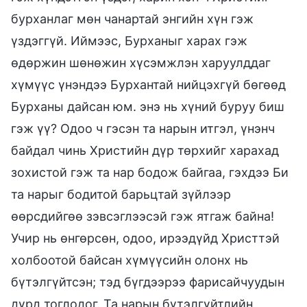
бурханлаг мөн чанартай энгийн хүн гэж
үздэггүй. Иймээс, Бурханыг харах гэж
өдөржин шөнөжин хүсэмжлэн харуулддаг
хүмүүс үнэндээ Бурхантай нийцэхгүй бөгөөд
Бурханы дайсан юм. энэ нь хүний буруу биш
гэж үү? Одоо ч гэсэн та нарын итгэл, үнэнч
байдал чинь Христийн дүр төрхийг харахад
зохистой гэж та нар бодож байгаа, гэхдээ Би
та нарыг бодитой барьцтай зүйлээр
өөрсдийгөө зэвсэглээсэй гэж ятгаж байна!
Учир нь өнгөрсөн, одоо, ирээдүйд Христтэй
холбоотой байсан хүмүүсийн олонх нь
бүтэлгүйтсэн; тэд бүгдээрээ фарисайчуудын
дүрд тоглодог. Та нарын бүтэлгүйтлийн