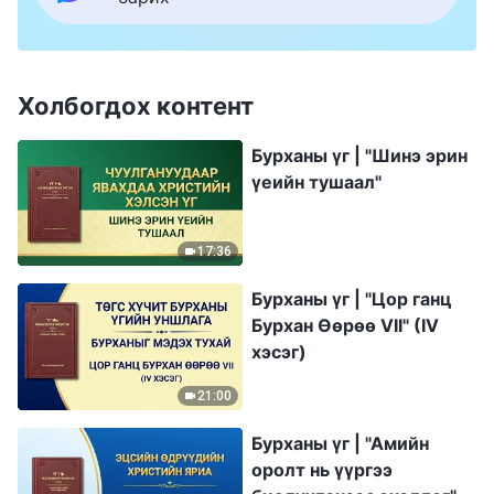
Холбогдох контент
Бурханы үг | "Шинэ эрин
үеийн тушаал"
17:36
Бурханы үг | "Цор ганц
Бурхан Өөрөө VII" (IV
хэсэг)
21:00
Бурханы үг | "Амийн
оролт нь үүргээ