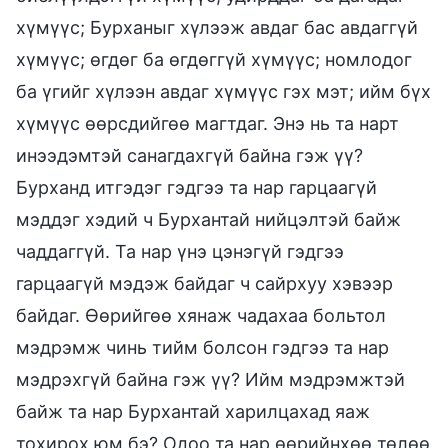
хүмүүс; Бурханыг хүлээж авдаг бас авдаггүй
хүмүүс; өгдөг ба өгдөггүй хүмүүс; номлодог
ба үгийг хүлээн авдаг хүмүүс гэх мэт; ийм бүх
хүмүүс өөрсдийгөө магтдаг. Энэ нь та нарт
инээдэмтэй санагдахгүй байна гэж үү?
Бурханд итгэдэг гэдгээ та нар гарцаагүй
мэддэг хэдий ч Бурхантай нийцэлтэй байж
чаддаггүй. Та нар үнэ цэнэгүй гэдгээ
гарцаагүй мэдэж байдаг ч сайрхуу хэвээр
байдаг. Өөрийгөө хянаж чадахаа больтол
мэдрэмж чинь тийм болсон гэдгээ та нар
мэдрэхгүй байна гэж үү? Ийм мэдрэмжтэй
байж та нар Бурхантай харилцахад яаж
тохирох юм бэ? Одоо та нар өөрийнхөө төлөө