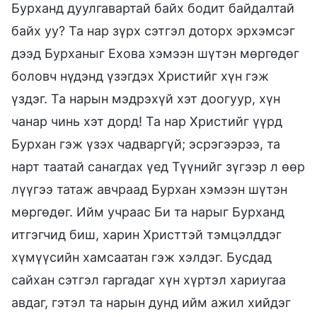
Бурханд дуулгавартай байх бодит байдалтай
байх уу? Та нар зүрх сэтгэл доторх эрхэмсэг
дээд Бурханыг Ехова хэмээн шүтэн мөргөдөг
боловч нүдэнд үзэгдэх Христийг хүн гэж
үздэг. Та нарын мэдрэхүй хэт доогуур, хүн
чанар чинь хэт дорд! Та нар Христийг үүрд
Бурхан гэж үзэх чадваргүй; эсрэгээрээ, та
нарт таатай санагдах үед Түүнийг зүгээр л өөр
лүүгээ татаж авчраад Бурхан хэмээн шүтэн
мөргөдөг. Ийм учраас Би та нарыг Бурханд
итгэгчид биш, харин Христтэй тэмцэлддэг
хүмүүсийн хамсаатан гэж хэлдэг. Бусдад
сайхан сэтгэл гаргадаг хүн хүртэл хариугаа
авдаг, гэтэл та нарын дунд ийм ажил хийдэг