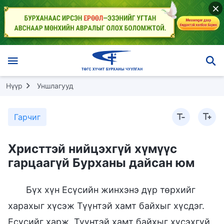
Нүүр
Уншлагууд
Гарчиг
Христтэй нийцэхгүй хүмүүс
гарцаагүй Бурханы дайсан юм
Бүх хүн Есүсийн жинхэнэ дүр төрхийг
харахыг хүсэж Түүнтэй хамт байхыг хүсдэг.
Есүсийг харж, Түүнтэй хамт байхыг хүсэхгүй