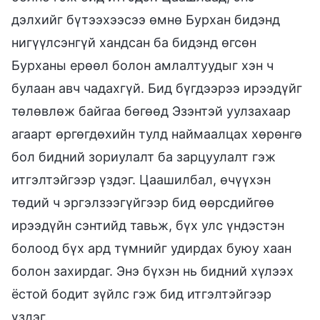
дэлхийг бүтээхээсээ өмнө Бурхан бидэнд
нигүүлсэнгүй хандсан ба бидэнд өгсөн
Бурханы ерөөл болон амлалтуудыг хэн ч
булаан авч чадахгүй. Бид бүгдээрээ ирээдүйг
төлөвлөж байгаа бөгөөд Эзэнтэй уулзахаар
агаарт өргөгдөхийн тулд наймаалцах хөрөнгө
бол бидний зориулалт ба зарцуулалт гэж
итгэлтэйгээр үздэг. Цаашилбал, өчүүхэн
төдий ч эргэлзээгүйгээр бид өөрсдийгөө
ирээдүйн сэнтийд тавьж, бүх улс үндэстэн
болоод бүх ард түмнийг удирдах буюу хаан
болон захирдаг. Энэ бүхэн нь бидний хүлээх
ёстой бодит зүйлс гэж бид итгэлтэйгээр
үздэг.