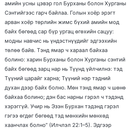
амийн усны цэвэр гол Бурханы болон Хурганы
Сэнтийгээс гарч байлаа. Голын хоёр эрэгт
арван хоёр төрлийн жимс бүхий амийн мод
байх бөгөөд сар бүр ургац өгөхийн сацуу:
модны навчис нь үндэстнүүдийг эдгээхийн
төлөө байв. Тэнд ямар ч хараал байхаа
болино: харин Бурханы болон Хурганы сэнтий
байх бөгөөд зарц нар нь Түүнд үйлчилнэ: тэд
Түүний царайг харна; Түүний нэр тэдний
духан дээр байх болно. Мөн тэнд ямар ч шөнө
байхаа болино; дэн бас нарны гэрэл ч тэдэнд
хэрэггүй. Учир нь Эзэн Бурхан тэдэнд гэрэл
гэгээ өгдөг бөгөөд тэд мөнхийн мөнхөд
хаанчлах болно” (Илчлэл 22:1–5). Эдгээр