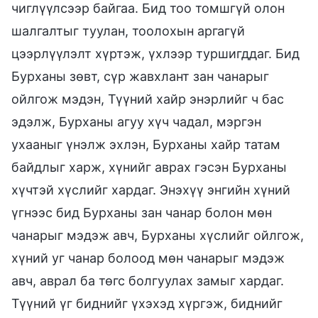
чиглүүлсээр байгаа. Бид тоо томшгүй олон
шалгалтыг туулан, тоолохын аргагүй
цээрлүүлэлт хүртэж, үхлээр туршигддаг. Бид
Бурханы зөвт, сүр жавхлант зан чанарыг
ойлгож мэдэн, Түүний хайр энэрлийг ч бас
эдэлж, Бурханы агуу хүч чадал, мэргэн
ухааныг үнэлж эхлэн, Бурханы хайр татам
байдлыг харж, хүнийг аврах гэсэн Бурханы
хүчтэй хүслийг хардаг. Энэхүү энгийн хүний
үгнээс бид Бурханы зан чанар болон мөн
чанарыг мэдэж авч, Бурханы хүслийг ойлгож,
хүний уг чанар болоод мөн чанарыг мэдэж
авч, аврал ба төгс болгуулах замыг хардаг.
Түүний үг биднийг үхэхэд хүргэж, биднийг