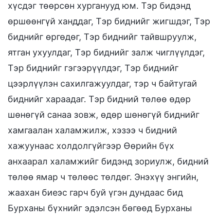
хүсдэг төөрсөн хурганууд юм. Тэр бидэнд
өршөөнгүй ханддаг, Тэр биднийг жигшдэг, Тэр
биднийг өргөдөг, Тэр биднийг тайвшруулж,
ятган ухуулдаг, Тэр биднийг залж чиглүүлдэг,
Тэр биднийг гэгээрүүлдэг, Тэр биднийг
цээрлүүлэн сахилгажуулдаг, тэр ч байтугай
биднийг хараадаг. Тэр бидний төлөө өдөр
шөнөгүй санаа зовж, өдөр шөнөгүй биднийг
хамгаалан халамжилж, хэзээ ч бидний
хажуунаас холдолгүйгээр Өөрийн бүх
анхаарал халамжийг бидэнд зориулж, бидний
төлөө ямар ч төлөөс төлдөг. Энэхүү энгийн,
жаахан биеэс гарч буй үгэн дундаас бид
Бурханы бүхнийг эдэлсэн бөгөөд Бурханы