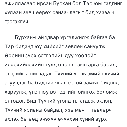
ажилласаар ирсэн Бурхан бол Тэр юм гэдгийг
хүлээн зөвшөөрөх санаачлагыг бид хэзээ ч
гаргахгүй.
Бурханы айлдвар үргэлжилж байгаа ба
Тэр бидэнд юу хийхийг зөвлөн сануулж,
Өөрийн зүрх сэтгэлийн дуу хоолойг
илэрхийлэхийн тулд олон янзын арга барил,
өнцгийг ашигладаг. Түүний үг нь амийн хүчийг
агуулдаг ба бидний явах ёстой замыг бидэнд
харуулж, үнэн юу вэ гэдгийг ойлгох боломж
олгодог. Бид Түүний үгэнд татагдаж эхлэн,
Түүний ярианы байдал, хэв маягт төвлөрч
эхлэх бөгөөд энэхүү өчүүхэн хүний зүрх