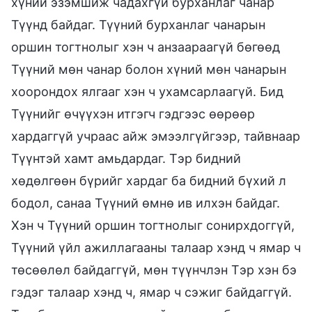
хүний эзэмшиж чадахгүй бурханлаг чанар
Түүнд байдаг. Түүний бурханлаг чанарын
оршин тогтнолыг хэн ч анзаараагүй бөгөөд
Түүний мөн чанар болон хүний мөн чанарын
хоорондох ялгааг хэн ч ухамсарлаагүй. Бид
Түүнийг өчүүхэн итгэгч гэдгээс өөрөөр
хардаггүй учраас айж эмээлгүйгээр, тайвнаар
Түүнтэй хамт амьдардаг. Тэр бидний
хөдөлгөөн бүрийг хардаг ба бидний бүхий л
бодол, санаа Түүний өмнө ив илхэн байдаг.
Хэн ч Түүний оршин тогтнолыг сонирхдоггүй,
Түүний үйл ажиллагааны талаар хэнд ч ямар ч
төсөөлөл байдаггүй, мөн түүнчлэн Тэр хэн бэ
гэдэг талаар хэнд ч, ямар ч сэжиг байдаггүй.