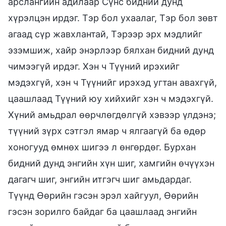
арслангийн адилаар Сүнс бидний дунд
хүрэлцэн ирдэг. Тэр бол ухаалаг, Тэр бол зөвт
агаад сүр жавхлантай, Тэрээр эрх мэдлийг
эзэмшиж, хайр энэрлээр бялхан бидний дунд
чимээгүй ирдэг. Хэн ч Түүний ирэхийг
мэдэхгүй, хэн ч Түүнийг ирэхэд угтан авахгүй,
цаашлаад Түүний юу хийхийг хэн ч мэдэхгүй.
Хүний амьдрал өөрчлөгдөлгүй хэвээр үлдэнэ;
түүний зүрх сэтгэл ямар ч ялгаагүй ба өдөр
хоногууд өмнөх шигээ л өнгөрдөг. Бурхан
бидний дунд энгийн хүн шиг, хамгийн өчүүхэн
дагагч шиг, энгийн итгэгч шиг амьдардаг.
Түүнд Өөрийн гэсэн эрэл хайгуул, Өөрийн
гэсэн зорилго байдаг ба цаашлаад энгийн