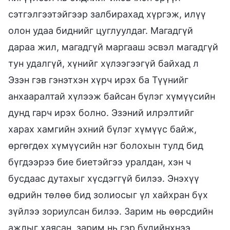
сэтгэлгээтэйгээр залбирахад хүргэж, илүү
олон удаа биднийг цуглуулдаг. Магадгүй
дараа жил, магадгүй маргааш эсвэл магадгүй
тун удалгүй, хүнийг хүлээгээгүй байхад л
Эзэн гэв гэнэтхэн хүрч ирэх ба Түүнийг
анхааралтай хүлээж байсан бүлэг хүмүүсийн
дунд гарч ирэх болно. Эзэний илрэлтийг
харах хамгийн эхний бүлэг хүмүүс байж,
өргөгдөх хүмүүсийн нэг болохын тулд бид
бүгдээрээ бие биетэйгээ уралдан, хэн ч
бусдаас дутахыг хүсдэггүй билээ. Энэхүү
өдрийн төлөө бид золиосыг үл хайхран бүх
зүйлээ зориулсан билээ. Зарим нь өөрсдийн
ажлыг хаясан, зарим нь гэр бүлийнхнээ