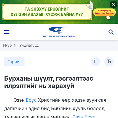
Нүүр
Уншлагууд
Гарчиг
Бурханы шүүлт, гэсгээлтээс
илрэлтийг нь харахуй
Эзэн
Есүс
Христийн өөр хэдэн зуун сая
дагагчийн адил бид Библийн хууль болоод
тушаалуудыг даган мөрдөж,
Эзэн Есүс