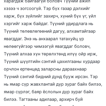
харагдаж байгаагүй боловч Түүний ажил
хэзээ ч зогсоогүй. Тэр бүх газар дэлхийг
харж, бүх зүйлийг захирч, хүний бүх үг, үйл
хэргийг харж байдаг. Түүний удирдлага нь
Түүний төлөвлөгөөний дагуу, алхамтайгаар
явагддаг. Энэ нь анхаарал татахуйц үр
нөлөөгүйгээр чимээгүй явагддаг боловч,
Түүний алхаа хүн төрөлхтөнд илүү ойр ирж,
Түүний шүүлтийн сэнтий цахилгааны хурдаар
орчлон ертөнцөд заларсны дараахнаар
Түүний сэнтий бидний дунд бууж ирсэн. Тэр
нь ямар сүр жавхлантай дүр зураг байх билээ,
ямар сүрлэг, баяр ёслолын дүр зураг байх
билээ. Тагтааны адилаар, архирч буй