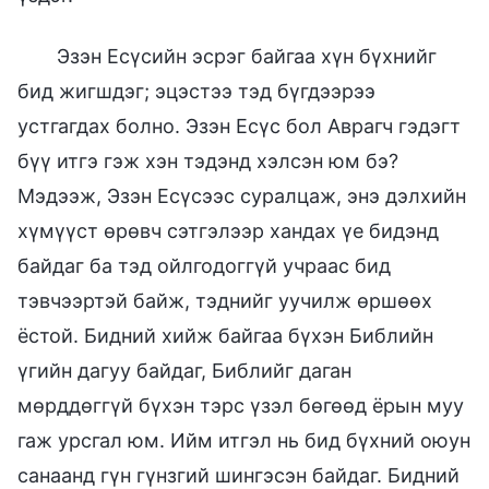
Эзэн Есүсийн эсрэг байгаа хүн бүхнийг
бид жигшдэг; эцэстээ тэд бүгдээрээ
устгагдах болно. Эзэн Есүс бол Аврагч гэдэгт
бүү итгэ гэж хэн тэдэнд хэлсэн юм бэ?
Мэдээж, Эзэн Есүсээс суралцаж, энэ дэлхийн
хүмүүст өрөвч сэтгэлээр хандах үе бидэнд
байдаг ба тэд ойлгодоггүй учраас бид
тэвчээртэй байж, тэднийг уучилж өршөөх
ёстой. Бидний хийж байгаа бүхэн Библийн
үгийн дагуу байдаг, Библийг даган
мөрддөггүй бүхэн тэрс үзэл бөгөөд ёрын муу
гаж урсгал юм. Ийм итгэл нь бид бүхний оюун
санаанд гүн гүнзгий шингэсэн байдаг. Бидний