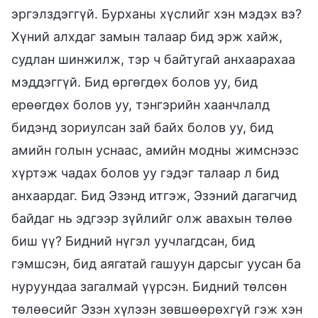
эргэлздэггүй. Бурханы хүслийг хэн мэдэх вэ?
Хүний алхдаг замын талаар бид эрж хайж,
судлан шинжилж, тэр ч байтугай анхаарахаа
мэддэггүй. Бид өргөгдөх болов уу, бид
ерөөгдөх болов уу, тэнгэрийн хаанчлалд
бидэнд зориулсан зай байх болов уу, бид
амийн голын уснаас, амийн модны жимснээс
хүртэж чадах болов уу гэдэг талаар л бид
анхаардаг. Бид Эзэнд итгэж, Эзэний дагагчид
байдаг нь эдгээр зүйлийг олж авахын төлөө
биш үү? Бидний нүгэл уучлагдсан, бид
гэмшсэн, бид аягатай гашуун дарсыг уусан ба
нуруундаа загалмай үүрсэн. Бидний төлсөн
төлөөсийг Эзэн хүлээн зөвшөөрөхгүй гэж хэн