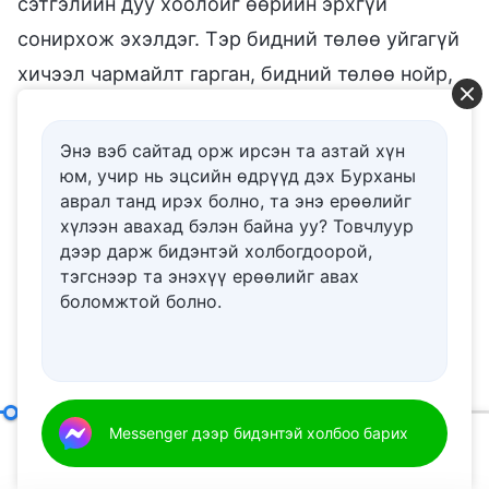
сэтгэлийн дуу хоолойг өөрийн эрхгүй
сонирхож эхэлдэг. Тэр бидний төлөө уйгагүй
хичээл чармайлт гарган, бидний төлөө нойр,
хоолоо умартан, бидний төлөө уйлж, бидний
төлөө санаа алдаж, бидний төлөө өвчиндөө
Энэ вэб сайтад орж ирсэн та азтай хүн
юм, учир нь эцсийн өдрүүд дэх Бурханы
ёолон шаналж, бидний хүрэх газар болон
аврал танд ирэх болно, та энэ ерѳѳлийг
авралын төлөө доромжлол амсдаг ба бидний
хүлээн авахад бэлэн байна уу? Товчлуур
мэдрэмжгүй байдал, тэрслүү зангийн улмаас
дээр дарж бидэнтэй холбогдоорой,
тэгснээр та энэхүү ерѳѳлийг авах
Түүний зүрх сэтгэлээс цус асгарч, нулимс нь
боломжтой болно.
урсдаг. Түүний ийм оршихуй болоод эзэмшил
нь энгийн хүнийхээс давсан бөгөөд ялзарсан
хүмүүсийн хэн ч үүнд хүрч, эзэмшиж
чадахгүй юм. Түүнд ямар ч энгийн хүний
Бурханы шүүлт, гэсгээлтээс илрэлтийг нь харахуй
Messenger дээр бидэнтэй холбоо барих
эзэмшээгүй тэвчээр, тэсвэр байдаг ба ямар ч
00:20
42:56