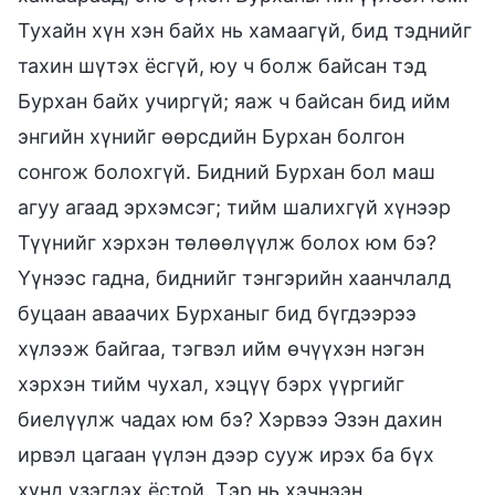
Тухайн хүн хэн байх нь хамаагүй, бид тэднийг
тахин шүтэх ёсгүй, юу ч болж байсан тэд
Бурхан байх учиргүй; яаж ч байсан бид ийм
энгийн хүнийг өөрсдийн Бурхан болгон
сонгож болохгүй. Бидний Бурхан бол маш
агуу агаад эрхэмсэг; тийм шалихгүй хүнээр
Түүнийг хэрхэн төлөөлүүлж болох юм бэ?
Үүнээс гадна, биднийг тэнгэрийн хаанчлалд
буцаан аваачих Бурханыг бид бүгдээрээ
хүлээж байгаа, тэгвэл ийм өчүүхэн нэгэн
хэрхэн тийм чухал, хэцүү бэрх үүргийг
биелүүлж чадах юм бэ? Хэрвээ Эзэн дахин
ирвэл цагаан үүлэн дээр сууж ирэх ба бүх
хүнд үзэгдэх ёстой. Тэр нь хэчнээн