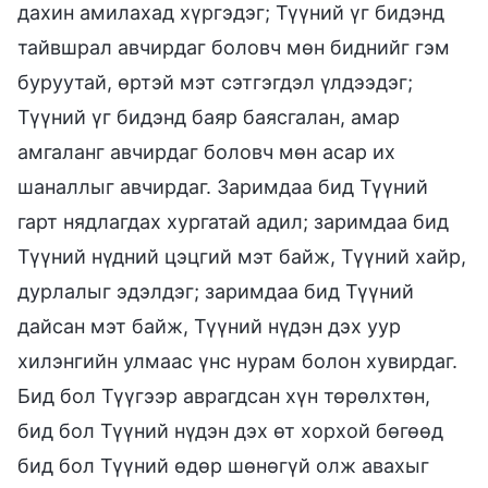
дахин амилахад хүргэдэг; Түүний үг бидэнд
тайвшрал авчирдаг боловч мөн биднийг гэм
буруутай, өртэй мэт сэтгэгдэл үлдээдэг;
Түүний үг бидэнд баяр баясгалан, амар
амгаланг авчирдаг боловч мөн асар их
шаналлыг авчирдаг. Заримдаа бид Түүний
гарт нядлагдах хургатай адил; заримдаа бид
Түүний нүдний цэцгий мэт байж, Түүний хайр,
дурлалыг эдэлдэг; заримдаа бид Түүний
дайсан мэт байж, Түүний нүдэн дэх уур
хилэнгийн улмаас үнс нурам болон хувирдаг.
Бид бол Түүгээр аврагдсан хүн төрөлхтөн,
бид бол Түүний нүдэн дэх өт хорхой бөгөөд
бид бол Түүний өдөр шөнөгүй олж авахыг