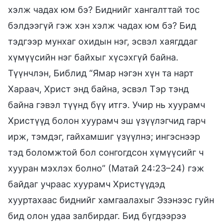
хэлж чадах юм бэ? Биднийг хангалттай тос
бэлдээгүй гэж хэн хэлж чадах юм бэ? Бид
тэдгээр мунхаг охидын нэг, эсвэл хаягддаг
хүмүүсийн нэг байхыг хүсэхгүй байна.
Түүнчлэн, Библид “Ямар нэгэн хүн та нарт
Хараач, Христ энд байна, эсвэл Тэр тэнд
байна гэвэл түүнд бүү итгэ. Учир нь хуурамч
Христүүд болон хуурамч эш үзүүлэгчид гарч
ирж, тэмдэг, гайхамшиг үзүүлнэ; ингэснээр
тэд боломжтой бол сонгогдсон хүмүүсийг ч
хууран мэхлэх болно” (Матай 24:23–24) гэж
байдаг учраас хуурамч Христүүдэд
хууртахаас биднийг хамгаалахыг Эзэнээс гуйн
бид олон удаа залбирдаг. Бид бүгдээрээ