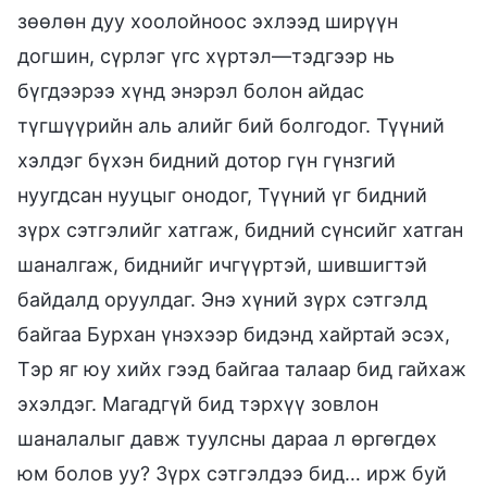
зөөлөн дуу хоолойноос эхлээд ширүүн
догшин, сүрлэг үгс хүртэл—тэдгээр нь
бүгдээрээ хүнд энэрэл болон айдас
түгшүүрийн аль алийг бий болгодог. Түүний
хэлдэг бүхэн бидний дотор гүн гүнзгий
нуугдсан нууцыг онодог, Түүний үг бидний
зүрх сэтгэлийг хатгаж, бидний сүнсийг хатган
шаналгаж, биднийг ичгүүртэй, шившигтэй
байдалд оруулдаг. Энэ хүний зүрх сэтгэлд
байгаа Бурхан үнэхээр бидэнд хайртай эсэх,
Тэр яг юу хийх гээд байгаа талаар бид гайхаж
эхэлдэг. Магадгүй бид тэрхүү зовлон
шаналалыг давж туулсны дараа л өргөгдөх
юм болов уу? Зүрх сэтгэлдээ бид… ирж буй