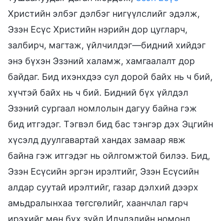
Христийн элбэг дэлбэг нигүүлслийг эдэлж,
Эзэн Есүс Христийн нэрийн дор цугларч,
залбирч, магтаж, үйлчилдэг—бидний хийдэг
энэ бүхэн Эзэний халамж, хамгаалалт дор
байдаг. Бид ихэнхдээ сул дорой байх нь ч бий,
хүчтэй байх нь ч бий. Бидний бүх үйлдэл
Эзэний сургаал номлолын дагуу байна гэж
бид итгэдэг. Тэгвэл бид бас тэнгэр дэх Эцгийн
хүсэлд дуулгавартай хандах замаар явж
байна гэж итгэдэг нь ойлгомжтой билээ. Бид,
Эзэн Есүсийн эргэн ирэлтийг, Эзэн Есүсийн
алдар суутай ирэлтийг, газар дэлхий дээрх
амьдралынхаа төгсгөлийг, хаанчлал гарч
ирэхийг мөн бүх зүйл Илчлэлийн номонд