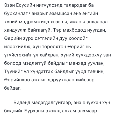
Эзэн Есүсийн нигүүлсэлд талархдаг ба
бурханлаг чанарыг эзэмшсэн энэ энгийн
хүний мэдрэмжинд хэзээ ч, ямар ч анхаарал
хандуулж байгаагүй. Тэр махбодод нуугдан,
Өөрийн зүрх сэтгэлийн дуу хоолойг
илэрхийлж, хүн төрөлхтөн Өөрийг нь
үгүйсгэхийг үл хайхран, хүний хүүхдэрхүү зан
болоод мэдлэггүй байдлыг мөнхөд уучлан,
Түүнийг үл хүндэтгэх байдлыг үүрд тэвчин,
Өөрийнхөө ажлыг даруухнаар хийсээр
байдаг.
Бидэнд мэдэгдэлгүйгээр, энэ өчүүхэн хүн
биднийг Бурханы ажилд алхам алхмаар