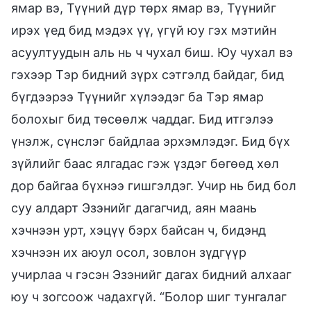
ямар вэ, Түүний дүр төрх ямар вэ, Түүнийг
ирэх үед бид мэдэх үү, үгүй юу гэх мэтийн
асуултуудын аль нь ч чухал биш. Юу чухал вэ
гэхээр Тэр бидний зүрх сэтгэлд байдаг, бид
бүгдээрээ Түүнийг хүлээдэг ба Тэр ямар
болохыг бид төсөөлж чаддаг. Бид итгэлээ
үнэлж, сүнслэг байдлаа эрхэмлэдэг. Бид бүх
зүйлийг баас ялгадас гэж үздэг бөгөөд хөл
дор байгаа бүхнээ гишгэлдэг. Учир нь бид бол
суу алдарт Эзэнийг дагагчид, аян маань
хэчнээн урт, хэцүү бэрх байсан ч, бидэнд
хэчнээн их аюул осол, зовлон зүдгүүр
учирлаа ч гэсэн Эзэнийг дагах бидний алхааг
юу ч зогсоож чадахгүй. “Болор шиг тунгалаг