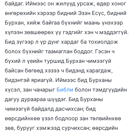
байдаг. Иймээс он жилүүд урсаж, өдөр хоног
өнгөрөхийн хэрээр бидний Эзэн Есүс, бидний
Бурхан, хийж байгаа бүхнийг маань үнэхээр
хүлээн зөвшөөрөх үү гэдгийг хэн ч мэддэггүй.
Бид зүгээр л үр дүнг хардаг ба тохиолдож
болох бүхнийг таамаглан боддог. Гэсэн ч
бүхий л үеийн туршид Бурхан чимээгүй
байсан бөгөөд хэзээ ч бидэнд харагдаж,
бидэнтэй яриагүй. Иймээс бид Бурханы
хүсэл, зан чанарыг
Библи
болон тэмдгүүдийн
дагуу дураараа шүүдэг. Бид Бурханы
чимээгүй байдалд дасчихсан; бид
өөрсдийнхөө үзэл бодлоор зан төлвийнхөө
зөв, бурууг хэмжээд сурчихсан; өөрсдийн