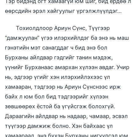
Тэр бидэнд огт хамаагүй юм шиг, бид ердөө л
өөрсдийн эрэл хайгуулыг үргэлжлүүлдэг…
Тохиолдлоор Ариун Сүнс, Түүгээр
“дамжуулан” үгээ илэрхийлдэг ба энэ нь маш
гэнэтийн мэт санагддаг ч бид энэ бол
Бурханы айлдвар гэдгийг танин мэдэж,
үүнийг Бурханаас амархан хүлээн авдаг. Учир
нь, эдгээр үгийг хэн илэрхийлэхээс үл
хамааран, тэдгээр нь Ариун Сүнснээс ирж
байх л юм бол бид тэдгээрийг хүлээн
зөвшөөрөх ёстой ба үгүйсгэж болохгүй.
Дараагийн айлдвар нь надаар, чамаар, эсвэл
түүгээр дамжиж болно. Хэн байхаас үл
хамаараад, энэ бүхэн Бурханы нигүүлсэл юм.