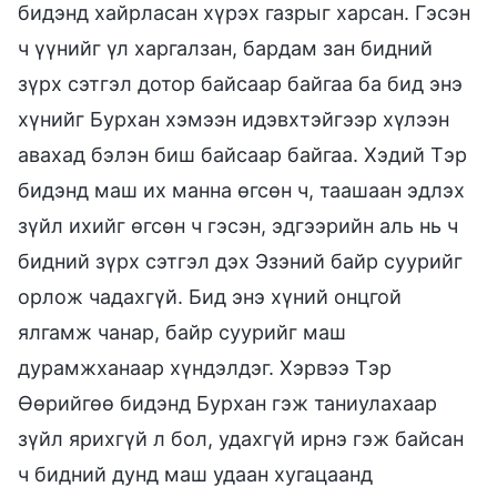
бидэнд хайрласан хүрэх газрыг харсан. Гэсэн
ч үүнийг үл харгалзан, бардам зан бидний
зүрх сэтгэл дотор байсаар байгаа ба бид энэ
хүнийг Бурхан хэмээн идэвхтэйгээр хүлээн
авахад бэлэн биш байсаар байгаа. Хэдий Тэр
бидэнд маш их манна өгсөн ч, таашаан эдлэх
зүйл ихийг өгсөн ч гэсэн, эдгээрийн аль нь ч
бидний зүрх сэтгэл дэх Эзэний байр суурийг
орлож чадахгүй. Бид энэ хүний онцгой
ялгамж чанар, байр суурийг маш
дурамжханаар хүндэлдэг. Хэрвээ Тэр
Өөрийгөө бидэнд Бурхан гэж таниулахаар
зүйл ярихгүй л бол, удахгүй ирнэ гэж байсан
ч бидний дунд маш удаан хугацаанд