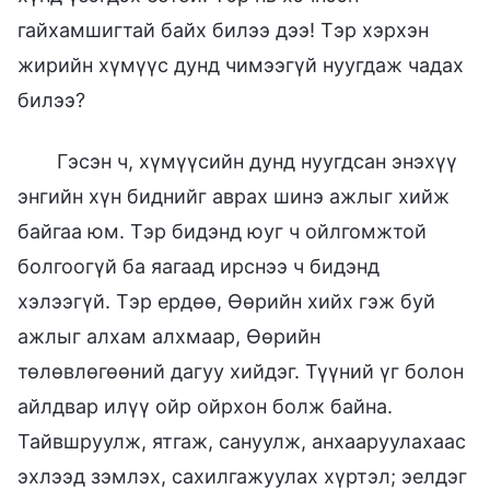
гайхамшигтай байх билээ дээ! Тэр хэрхэн
жирийн хүмүүс дунд чимээгүй нуугдаж чадах
билээ?
Гэсэн ч, хүмүүсийн дунд нуугдсан энэхүү
энгийн хүн биднийг аврах шинэ ажлыг хийж
байгаа юм. Тэр бидэнд юуг ч ойлгомжтой
болгоогүй ба яагаад ирснээ ч бидэнд
хэлээгүй. Тэр ердөө, Өөрийн хийх гэж буй
ажлыг алхам алхмаар, Өөрийн
төлөвлөгөөний дагуу хийдэг. Түүний үг болон
айлдвар илүү ойр ойрхон болж байна.
Тайвшруулж, ятгаж, сануулж, анхааруулахаас
эхлээд зэмлэх, сахилгажуулах хүртэл; эелдэг