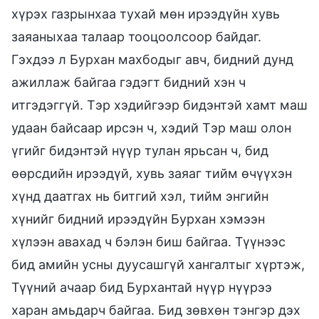
хүрэх газрынхаа тухай мөн ирээдүйн хувь
заяаныхаа талаар тооцоолсоор байдаг.
Гэхдээ л Бурхан махбодыг авч, бидний дунд
ажиллаж байгаа гэдэгт бидний хэн ч
итгэдэггүй. Тэр хэдийгээр бидэнтэй хамт маш
удаан байсаар ирсэн ч, хэдий Тэр маш олон
үгийг бидэнтэй нүүр тулан ярьсан ч, бид
өөрсдийн ирээдүй, хувь заяаг тийм өчүүхэн
хүнд даатгах нь битгий хэл, тийм энгийн
хүнийг бидний ирээдүйн Бурхан хэмээн
хүлээн авахад ч бэлэн биш байгаа. Түүнээс
бид амийн усны дуусашгүй хангалтыг хүртэж,
Түүний ачаар бид Бурхантай нүүр нүүрээ
харан амьдарч байгаа. Бид зөвхөн тэнгэр дэх