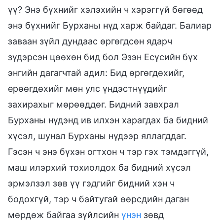
үү? Энэ бүхнийг хэлэхийн ч хэрэггүй бөгөөд
энэ бүхнийг Бурханы нүд харж байдаг. Балиар
заваан зүйл дундаас өргөгдсөн ядарч
зүдэрсэн цөөхөн бид бол Эзэн Есүсийн бүх
энгийн дагагчтай адил: Бид өргөгдөхийг,
ерөөгдөхийг мөн улс үндэстнүүдийг
захирахыг мөрөөддөг. Бидний завхрал
Бурханы нүдэнд ив илхэн харагдах ба бидний
хүсэл, шунал Бурханы нүдээр яллагддаг.
Гэсэн ч энэ бүхэн огтхон ч тэр гэх тэмдэггүй,
маш илэрхий тохиолдох ба бидний хүсэл
эрмэлзэл зөв үү гэдгийг бидний хэн ч
бодохгүй, тэр ч байтугай өөрсдийн даган
мөрдөж байгаа зүйлсийн
үнэн
зөвд