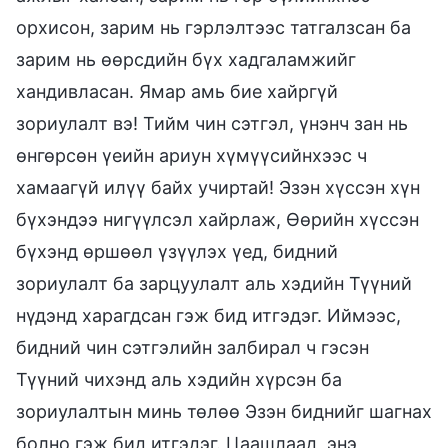
орхисон, зарим нь гэрлэлтээс татгалзсан ба
зарим нь өөрсдийн бүх хадгаламжийг
хандивласан. Ямар амь бие хайргүй
зориулалт вэ! Тийм чин сэтгэл, үнэнч зан нь
өнгөрсөн үеийн ариун хүмүүсийнхээс ч
хамаагүй илүү байх учиртай! Эзэн хүссэн хүн
бүхэндээ нигүүлсэл хайрлаж, Өөрийн хүссэн
бүхэнд өршөөл үзүүлэх үед, бидний
зориулалт ба зарцуулалт аль хэдийн Түүний
нүдэнд харагдсан гэж бид итгэдэг. Иймээс,
бидний чин сэтгэлийн залбирал ч гэсэн
Түүний чихэнд аль хэдийн хүрсэн ба
зориулалтын минь төлөө Эзэн биднийг шагнах
болно гэж бид итгэдэг. Цаашлаад, энэ