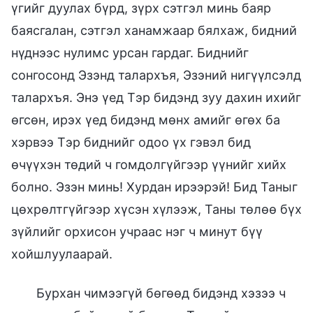
үгийг дуулах бүрд, зүрх сэтгэл минь баяр
баясгалан, сэтгэл ханамжаар бялхаж, бидний
нүднээс нулимс урсан гардаг. Биднийг
сонгосонд Эзэнд талархъя, Эзэний нигүүлсэлд
талархъя. Энэ үед Тэр бидэнд зуу дахин ихийг
өгсөн, ирэх үед бидэнд мөнх амийг өгөх ба
хэрвээ Тэр биднийг одоо үх гэвэл бид
өчүүхэн төдий ч гомдолгүйгээр үүнийг хийх
болно. Эзэн минь! Хурдан ирээрэй! Бид Таныг
цөхрөлтгүйгээр хүсэн хүлээж, Таны төлөө бүх
зүйлийг орхисон учраас нэг ч минут бүү
хойшлуулаарай.
Бурхан чимээгүй бөгөөд бидэнд хэзээ ч