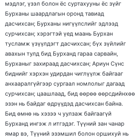
мэдлэг, үзэл болон ёс суртахууны ёс зүйг
Бурханы шаардлагын оронд тавиад
дасчихсан; Бурханы нигүүлслийг эдлээд
сурчихсан; хэрэгтэй үед маань Бурхан
тусламж үзүүлдэгт дасчихсан; бүх зүйлийг
авахын тулд бид Бурханд гараа сарвайн,
Бурханыг захираад дасчихсан; Ариун Сүнс
биднийг хэрхэн удирдан чиглүүлж байгааг
анхааралгүйгээр сургаал номлолыг дагаад
сурчихсан; цаашлаад, бид өөрөө өөрсдийнхөө
эзэн нь байдаг өдрүүдэд дасчихсан байна.
Бид өмнө нь хэзээ ч уулзаж байгаагүй
Бурханд ингэж л итгэдэг. Түүний зан чанар
ямар вэ, Түүний эзэмшил болон оршихуй нь