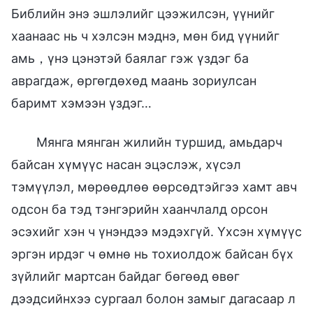
Библийн энэ эшлэлийг цээжилсэн, үүнийг
хаанаас нь ч хэлсэн мэднэ, мөн бид үүнийг
амь，үнэ цэнэтэй баялаг гэж үздэг ба
аврагдаж, өргөгдөхөд маань зориулсан
баримт хэмээн үздэг…
Мянга мянган жилийн туршид, амьдарч
байсан хүмүүс насан эцэслэж, хүсэл
тэмүүлэл, мөрөөдлөө өөрсөдтэйгээ хамт авч
одсон ба тэд тэнгэрийн хаанчлалд орсон
эсэхийг хэн ч үнэндээ мэдэхгүй. Үхсэн хүмүүс
эргэн ирдэг ч өмнө нь тохиолдож байсан бүх
зүйлийг мартсан байдаг бөгөөд өвөг
дээдсийнхээ сургаал болон замыг дагасаар л