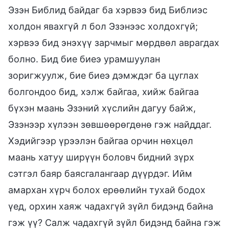
Эзэн Библид байдаг ба хэрвээ бид Библиэс
холдон явахгүй л бол Эзэнээс холдохгүй;
хэрвээ бид энэхүү зарчмыг мөрдвөл аврагдах
болно. Бид бие биеэ урамшуулан
зоригжуулж, бие биеэ дэмждэг ба цуглах
болгондоо бид, хэлж байгаа, хийж байгаа
бүхэн маань Эзэний хүслийн дагуу байж,
Эзэнээр хүлээн зөвшөөрөгдөнө гэж найддаг.
Хэдийгээр үрээлэн байгаа орчин нөхцөл
маань хатуу ширүүн боловч бидний зүрх
сэтгэл баяр баясгалангаар дүүрдэг. Ийм
амархан хүрч болох ерөөлийн тухай бодох
үед, орхин хаяж чадахгүй зүйл бидэнд байна
гэж үү? Салж чадахгүй зүйл бидэнд байна гэж