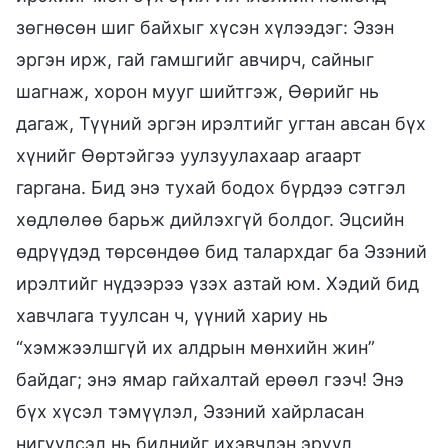
зөгнөсөн шиг байхыг хүсэн хүлээдэг: Эзэн
эргэн ирж, гай гамшгийг авчирч, сайныг
шагнаж, хорон мууг шийтгэж, Өөрийг нь
дагаж, Түүний эргэн ирэлтийг угтан авсан бүх
хүнийг Өөртэйгээ уулзуулахаар агаарт
гаргана. Бид энэ тухай бодох бүрдээ сэтгэл
хөдлөлөө барьж дийлэхгүй болдог. Эцсийн
өдрүүдэд төрсөндөө бид талархдаг ба Эзэний
ирэлтийг нүдээрээ үзэх азтай юм. Хэдий бид
хавчлага туулсан ч, үүний хариу нь
“хэмжээлшгүй их алдрын мөнхийн жин”
байдаг; энэ ямар гайхалтай ерөөл гээч! Энэ
бүх хүсэл тэмүүлэл, Эзэний хайрласан
нигүүлсэл нь биднийг ихэвчлэн эрүүл