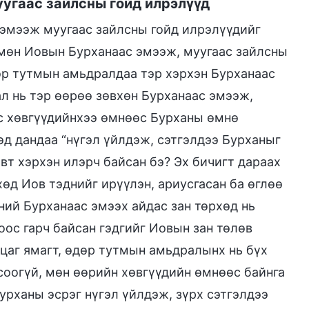
угаас зайлсны гойд илрэлүүд
эмээж муугаас зайлсны гойд илрэлүүдийг
 мөн Иовын Бурханаас эмээж, муугаас зайлсны
дөр тутмын амьдралдаа тэр хэрхэн Бурханаас
л нь тэр өөрөө зөвхөн Бурханаас эмээж,
ас хөвгүүдийнхээ өмнөөс Бурханы өмнө
эд дандаа “нүгэл үйлдэж, сэтгэлдээ Бурханыг
овт хэрхэн илэрч байсан бэ? Эх бичигт дараах
хөд Иов тэднийг ирүүлэн, ариусгасан ба өглөө
үний Бурханаас эмээх айдас зан төрхөд нь
оос гарч байсан гэдгийг Иовын зан төлөв
цаг ямагт, өдөр тутмын амьдралынх нь бүх
гсоогүй, мөн өөрийн хөвгүүдийн өмнөөс байнга
урханы эсрэг нүгэл үйлдэж, зүрх сэтгэлдээ