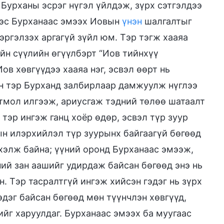
ь Бурханы эсрэг нүгэл үйлдэж, зүрх сэтгэлдээ
нээс Бурханаас эмээх Иовын
үнэн
шалгалтыг
 эргэлзэх аргагүй зүйл юм. Тэр тэгж хааяа
ийн сүүлийн өгүүлбэрт “Иов тийнхүү
ов хөвгүүдээ хааяа нэг, эсвэл өөрт нь
өн тэр Бурханд залбирлаар дамжуулж нүглээ
гтмол илгээж, ариусгаж тэдний төлөө шатаалт
 тэр ингэж ганц хоёр өдөр, эсвэл түр зуур
ын илэрхийлэл түр зуурынх байгаагүй бөгөөд
 хэлж байна; үүний оронд Бурханаас эмээж,
ний зан аашийг удирдаж байсан бөгөөд энэ нь
. Тэр тасралтгүй ингэж хийсэн гэдэг нь зүрх
эдэг байсан бөгөөд мөн түүнчлэн хөвгүүд,
ийг харуулдаг. Бурханаас эмээх ба муугаас