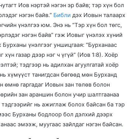
утагт Иов нэртэй нэгэн эр байв; тэр хүн бол
рлэдэг нэгэн байв.”
Библи
дэх Иовын талаарх
чийн үнэлгээ юм. Энэ нь “Тэр хүн бол төгс,
эрлэдэг нэгэн байв” гэж Иовыг үнэлэх хүний
х Бурханы үнэлгээг уншицгаая: “Бурханаас
хүн газар дээр нэг ч үгүй” (Иов 1:8). Хоёр
сэлтэй; тэдгээр нь адилхан агуулгатай хоёр
 нь хүмүүст танигдсан бөгөөд мөн Бурханд
н өмнө гаргадаг Иовын зан төлөв болон
 өөрийн зан араншин болон учир шалтгаанаа
 тэдгээрийг нь ажиглаж болох байсан ба тэр
ймээс Бурханы бодлоор бол дэлхий дээрх
анаас эмээж, муугаас зайлдаг нэгэн байсан.