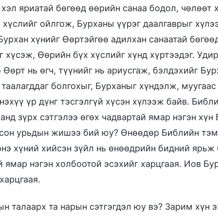
р хэл яриатай бөгөөд өөрийн санаа бодол, чөлөөт
 хүслийг ойлгож, Бурханы үүрэг даалгаврыг хүлэ
Бурхан хүнийг Өөртэйгөө адилхан санаатай бөгөө
г хүсэж, Өөрийн бүх хүслийг хүнд хүртээдэг. Уди
э Өөрт нь өгч, түүнийг нь ариусгаж, бэлдэхийг Б
 таалагддаг болгохыг, Бурханыг хүндэлж, муугаас
энэхүү үр дүнг тэсгэлгүй хүсэн хүлээж байв. Биб
анд зүрх сэтгэлээ өгөх чадвартай ямар нэгэн хүн
сон урьдын жишээ бий юу? Өнөөдөр Библийн тэм
нэ хүний хийсэн зүйл нь өнөөдрийн бидний ярьж б
й ямар нэгэн холбоотой эсэхийг харцгаая. Иов Бу
харцгаая.
н талаарх та нарын сэтгэгдэл юу вэ? Зарим хүн э