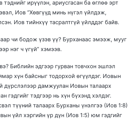
в тэднийг ирүүлэн, ариусгасан ба өглөө эрт
гэвэл, Иов “Хөвгүүд минь нүгэл үйлдэж,
сэн. Иов тийнхүү тасралтгүй үйлддэг байв.
лаар чи бодож үзэв үү? Бурханаас эмээж, мууг
эр нэг ч үгүй” хэмээв.
 вэ? Библийн эдгээр гурван товчхон эшлэл
 ямар хүн байсныг тодорхой өгүүлдэг. Иовын
ай дүрслэлээр дамжуулан Иовын талаарх
н гэдгийг тэдгээр нь хүн бүхэнд хэлдэг.
эсвэл түүний талаарх Бурханы үнэлгээ (Иов 1:8)
вын үйл хэргийн үр дүн (Иов 1:5) юм гэдгийг