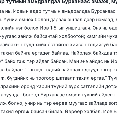
өр тутмын амьдралдаа Бурханаас эмээж, му
а нь, Иовын өдөр тутмын амьдралдаа Бурханаас 
я. Үүний өмнөх болон дараах эшлэл дээр нэмээд,
рэлийн нэг болох Иов 1:5-ыг уншицгаая. Энэ нь ө
муугаас зайлж байсантай холбоотой; хамгийн чуха
 зайлахын тулд хийх ёстойгоо хийсэн төдийгүй б
 тахил байнга өргөдөг байлаа. Найрлаж байхдаа т
” байх гэж тэр айдаг байсан. Мөн энэ айдас нь И
эл байдаг: “Тэгээд тэдний найрлах өдрүүд өнгөрө
ж, бүгдийнх нь тоогоор шатаалт тахил өргөв.” Тү
илрэхийн оронд харин түүний зүрх сэтгэлийн дотр
харуулдаг бөгөөд Бурханаас эмээх түүний айдсыг 
олж болно, учир нь тэр өөрөө муугаас зайлаад зо
 тахил өргөж байсан билээ. Өөрөөр хэлбэл, Иов Б