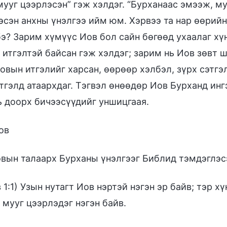
мууг цээрлэсэн” гэж хэлдэг. “Бурханаас эмээж, м
эсэн анхны үнэлгээ ийм юм. Хэрвээ та нар өөрийн
бэ? Зарим хүмүүс Иов бол сайн бөгөөд ухаалаг хүн
итгэлтэй байсан гэж хэлдэг; зарим нь Иов зөвт ш
овын итгэлийг харсан, өөрөөр хэлбэл, зүрх сэтгэл
тгэлд атаархдаг. Тэгвэл өнөөдөр Иов Бурханд инг
ь доорх бичээсүүдийг уншицгаая.
ов
овын талаарх Бурханы үнэлгээг Библид тэмдэглэс
 1:1) Узын нутагт Иов нэртэй нэгэн эр байв; тэр х
 мууг цээрлэдэг нэгэн байв.