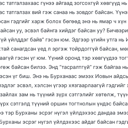
с татгалзахаас гүнээ айгаад зогсохгүй хөвгүүд н
ас татгалзах вий гэж санаа нь зовдог байсан. Үү
сан гэдгийг харж болох бөгөөд энэ нь ямар ч хүн
айсан уу, эсвэл байнга хийдэг байсан уу? Бичвэр
үй үйлддэг байв” гэсэн юм. Эдгээр үгийн утга нь И
тай санагдсан үед л эргэж тойрдоггүй байсан, м
аагүй гэсэн үг юм. Үүний оронд тэр хөвгүүдээ то
гөж байсан билээ. Энд “тасралтгүй” гэж байгаа нь
гэсэн үг биш. Энэ нь Бурханаас эмээх Иовын айдс
эдлэг эсвэл, хэлсэн үгээр хязгаарлаагүй гэдгийг
зайлах зам нь түүний зүрх сэтгэлийг хөтөлж, түү
үрх сэтгэлд түүний оршин тогтнолын үндэс байсан
ээ тэр Бурханы эсрэг нүгэл үйлдэхээс дандаа эмэ
Бурханы эсрэг нүгэл үйлдэхээс айдаг байсан гэдг