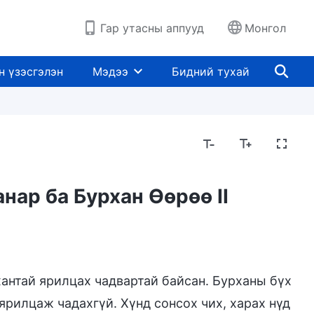
Гар утасны аппууд
Монгол
н үзэсгэлэн
Мэдээ
Бидний тухай
нар ба Бурхан Өөрөө II
хантай ярилцах чадвартай байсан. Бурханы бүх
ярилцаж чадахгүй. Хүнд сонсох чих, харах нүд