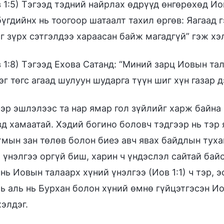
 1:5) Тэгээд тэдний найрлах өдрүүд өнгөрөхөд Ио
үгдийнх нь тоогоор шатаалт тахил өргөв: Яагаад 
г зүрх сэтгэлдээ хараасан байж магадгүй” гэж хэл
 1:8) Тэгээд Ехова Сатанд: “Миний зарц Иовын та
г төгс агаад шулуун шударга түүн шиг хүн газар дэ
эр эшлэлээс та нар ямар гол зүйлийг харж байна
вд хамаатай. Хэдий богино боловч тэдгээр нь тэр
тмын зан төлөв болон биеэ авч явах байдлын тух
үнэлгээ оргүй биш, харин ч үндэслэл сайтай байса
нь Иовын талаарх хүний үнэлгээ (Иов 1:1) ч тэр, 
ль аль нь Бурхан болон хүний өмнө гүйцэтгэсэн Ио
элдэг.