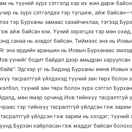
ам нь түүний зүрх сэтгэлд хэр их жин дарж байсн
 учир нь зүрх сэтгэлдээ тэр түгшиж, айж байсан—
лээ тэр Бурханы замаас хазайчихлаа, тэгээд Бурх
гэж айж байсан юм. Үүний зэрэгцээ тэр мөн охид,
дэнд санаа нь зовдог байсан. Тиймээс энэ нь Ио
Яг энэ ердийн араншин нь Иовын Бурханаас эмээдэ
Иов үүнийг бодит байдал дээр амьдран харуулсан 
 байв”: Эдгээр үг нь бидэнд Бурханы өмнө Иовын 
нхүү тасралтгүй үйлдэхэд түүний зан төрх болон 
хэлбэл, түүний зан төрх болон зүрх сэтгэл Бурхан
йдалд, мөн ямар орчинд Иов тийнхүү тасралтгүй ү
учраас тэр тийнхүү тасралтгүй үйлдсэн гэж зарим
тасралтгүй үйлдсэн гэж зарим нь хэлдэг; түүний 
түүнд Бурхан хайрласан гэж мэддэг байсан болохо