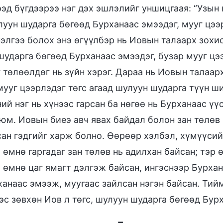
эд бүгдээрээ нэг дэх эшлэлийг уншицгаая: “Узын н
луун шударга бөгөөд Бурханаас эмээдэг, мууг цээ
элгээ болох энэ өгүүлбэр нь Иовын талаарх зохиог
шударга бөгөөд Бурханаас эмээдэг, бузар мууг цэ
 төлөөлдөг нь зүйн хэрэг. Дараа нь Иовын талаар
ууг цээрлэдэг төгс агаад шулуун шударга түүн шиг 
ий нэг нь хүнээс гарсан ба нөгөө нь Бурханаас үү
 юм. Иовын биеэ авч явах байдал болон зан төлөв
сан гэдгийг харж болно. Өөрөөр хэлбэл, хүмүүсий
 өмнө гаргадаг зан төлөв нь адилхан байсан; тэр
 өмнө цаг ямагт дэлгэж байсан, ингэснээр Бурхан
ханаас эмээж, муугаас зайлсан нэгэн байсан. Ти
с зөвхөн Иов л төгс, шулуун шударга бөгөөд Бурх