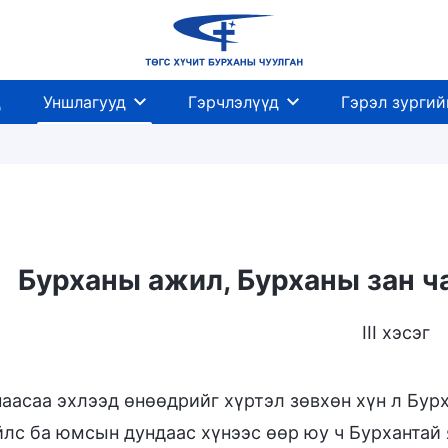
д
Уншлагууд
Гэрчлэлүүд
Гэрэл зургий
Бурханы ажил, Бурханы зан ча
III хэсэг
аасаа эхлээд өнөөдрийг хүртэл зөвхөн хүн л Бур
йлс ба юмсын дундаас хүнээс өөр юу ч Бурхантай 