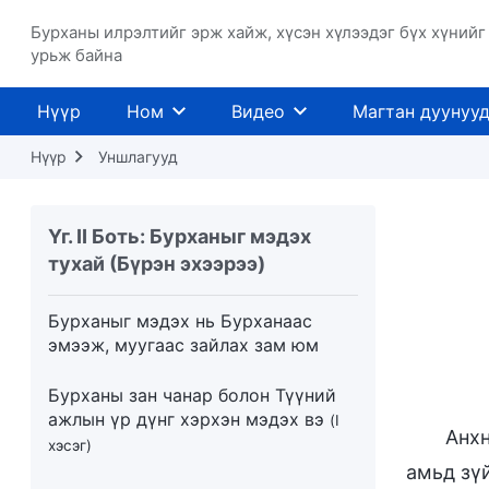
Бурханы илрэлтийг эрж хайж, хүсэн хүлээдэг бүх хүнийг
урьж байна
Нүүр
Ном
Видео
Магтан дуунуу
Нүүр
Уншлагууд
Үг. II Боть: Бурханыг мэдэх
тухай (Бүрэн эхээрээ)
Бурханыг мэдэх нь Бурханаас
эмээж, муугаас зайлах зам юм
Бурханы зан чанар болон Түүний
ажлын үр дүнг хэрхэн мэдэх вэ
(I
Анхн
хэсэг)
амьд зү