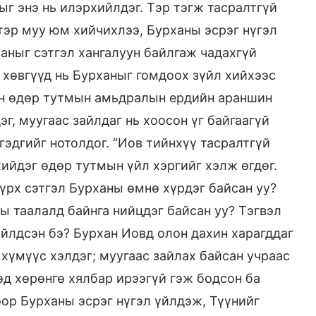
ыг энэ нь илэрхийлдэг. Тэр тэгж тасралтгүй
тэр муу юм хийчихлээ, Бурханы эсрэг нүгэл
аныг сэтгэл хангалуун байлгаж чадахгүй
 хөвгүүд нь Бурханыг гомдоох зүйл хийхээс
вын өдөр тутмын амьдралын ердийн араншин
г, муугаас зайлдаг нь хоосон үг байгаагүй
гэдгийг нотолдог. “Иов тийнхүү тасралтгүй
хийдэг өдөр тутмын үйл хэргийг хэлж өгдөг.
зүрх сэтгэл Бурханы өмнө хүрдэг байсан уу?
ы таалалд байнга нийцдэг байсан уу? Тэгвэл
йлдсэн бэ? Бурхан Иовд олон дахин харагддаг
 хүмүүс хэлдэг; муугаас зайлах байсан учраас
эд хөрөнгө хялбар ирээгүй гэж бодсон ба
ор Бурханы эсрэг нүгэл үйлдэж, Түүнийг