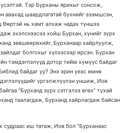
 хүсэлтэй. Тэр Бурханы ярихыг сонсож,
эн авахад шаардлагатай бүхнийг эзэмшсэн,
д Өөртэй нь хамт алхаж чадах түншээ
рдаж эхэлснээсээ хойш Бурхан, хүнийг зүрх
урханд зөвшөөрөхийг, Бурханаар хайрлуулж,
 зайлдаг болгохыг хүлээсээр ирсэн. Бурхан
лийн тэмдэглэлүүд дотор тийм хүмүүс байдаг
 Библид байдаг уу? Энэ эрин үеэс өмнө
дэглэлүүдийг үргэлжлүүлэн уншиж, Иов
айгаа “Бурханд зүрх сэтгэлээ өгөх” тухай
рханд таалагдаж, Бурханд хайрлагдаж байсан
х судраас иш татаж, Иов бол “Бурханаас