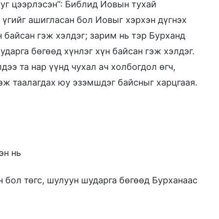
ууг цээрлэсэн”: Библид Иовын тухай
 үгийг ашигласан бол Иовыг хэрхэн дүгнэх
 байсан гэж хэлдэг; зарим нь тэр Бурханд
ударга бөгөөд хүнлэг хүн байсан гэж хэлдэг.
дээ та нар үүнд чухал ач холбогдол өгч,
эж таалагдах юу эзэмшдэг байсныг харцгаая.
эн нь
үн бол төгс, шулуун шударга бөгөөд Бурханаас