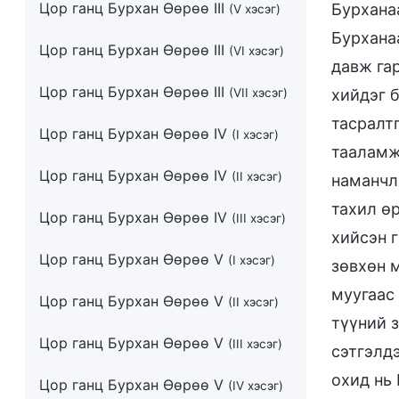
Цор ганц Бурхан Өөрөө III
Бурханаа
(V хэсэг)
Бурхана
Цор ганц Бурхан Өөрөө III
(VI хэсэг)
давж гар
Цор ганц Бурхан Өөрөө III
(VII хэсэг)
хийдэг б
тасралтг
Цор ганц Бурхан Өөрөө IV
(I хэсэг)
тааламж
Цор ганц Бурхан Өөрөө IV
(II хэсэг)
наманчл
тахил өр
Цор ганц Бурхан Өөрөө IV
(III хэсэг)
хийсэн 
Цор ганц Бурхан Өөрөө V
(I хэсэг)
зөвхөн м
муугаас 
Цор ганц Бурхан Өөрөө V
(II хэсэг)
түүний з
Цор ганц Бурхан Өөрөө V
(III хэсэг)
сэтгэлд
охид нь 
Цор ганц Бурхан Өөрөө V
(IV хэсэг)