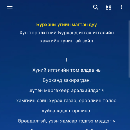
Бурханы үгийн магтан дуу
Хүн төрөлхтний Бурханд итгэх итгэлийн
хамгийн гунигтай зүйл
I
Хүний итгэлийн том алдаа нь
Бурханд захирагдан,
шүтэн мөргөхөөр эрэлхийлдэг ч
хамгийн сайн хүрэх газар, ерөөлийн төлөө
хуйвалддагт оршино.
Өрөвдөлтэй, үзэн ядмаар гэдгээ мэддэг ч