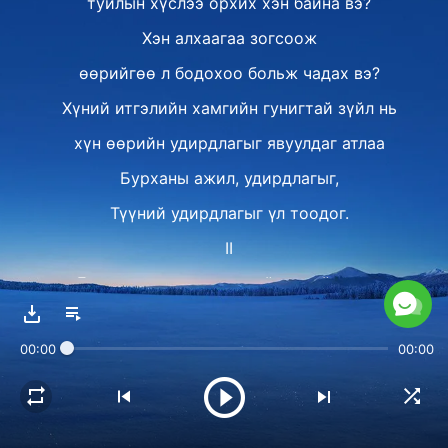
туйлын хүслээ орхих хэн байна вэ?
Хэн алхаагаа зогсоож
өөрийгөө л бодохоо больж чадах вэ?
Хүний итгэлийн хамгийн гунигтай зүйл нь
хүн өөрийн удирдлагыг явуулдаг атлаа
Бурханы ажил, удирдлагыг,
Түүний удирдлагыг үл тоодог.
II
Бурханы удирдлагыг гүйцээхийн тулд
Бурхантай хамтарч, дуулгавартай байдаг,
00:00
00:00
Бурханы удирдлагын ажилд
бүхнээ зориулдаг хүмүүс хэрэгтэй.
Түүнд гуйлгачид, эсвэл