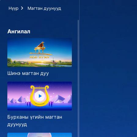
Нүүр
Магтан дуунууд
Ангилал
Шинэ магтан дуу
Бурханы үгийн магтан
дуунууд