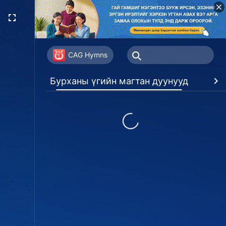
CAG Hymns
Бурханы үгийн магтан дуунууд
Дур