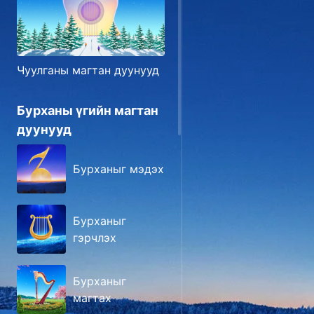
Чуулганы магтан дуунууд
Бурханы үгийн магтан
дуунууд
Бурханыг мэдэх
Бурханыг
гэрчлэх
Бурханыг
магтах