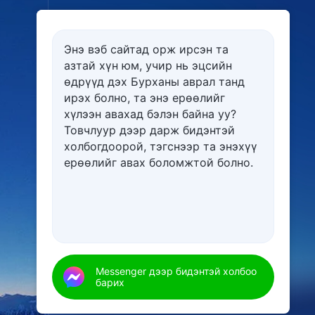
Энэ вэб сайтад орж ирсэн та
азтай хүн юм, учир нь эцсийн
өдрүүд дэх Бурханы аврал танд
ирэх болно, та энэ ерѳѳлийг
хүлээн авахад бэлэн байна уу?
Товчлуур дээр дарж бидэнтэй
холбогдоорой, тэгснээр та энэхүү
ерѳѳлийг авах боломжтой болно.
Messenger дээр бидэнтэй холбоо
барих