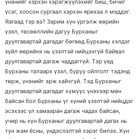
үнэнийг хэрхэн хэрэгжүүлэхийг биш, бичиг
үсэг, хоосон сургаал хэрхэн ярихаа л мэддэг.
Яагаад тэр вэ? Зарим хүн үргэлж өөрийн
үзэл, төсөөллийн дагуу Бурханыг
дуулгавартай дагадаг бөгөөд Бурханы хэлдэг
зүйл өөрийнх нь үзэлтэй нийцэхгүй байвал
дуулгавартай дагаж чаддаггүй. Тэр үед
Бурханы талаарх үзэл, буруу ойлголт тэдэнд
төрж, үнэнийг эрж хайхгүй. Тэд Бурханыг
дуулгавартай дагадаг хүмүүс үнэхээр мөн
байсан бол Бурханы үг хүний үзэлтэй нийцдэг
эсэхээс үл хамааран дагаж чадах байсан,
учир нь хүн Бурханыг дуулгавартай дагах нь
тун жам ёсны, үндэслэлтэй хэрэг билээ. Хүн