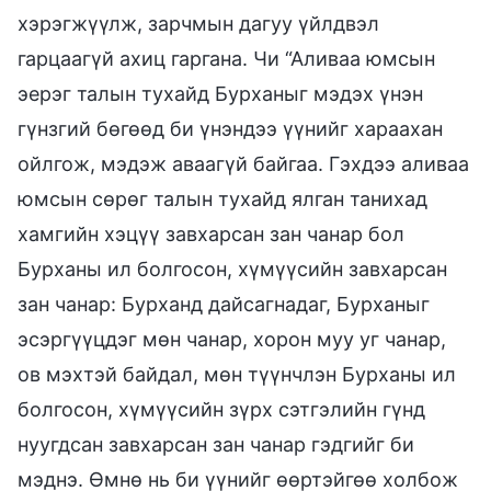
хэрэгжүүлж, зарчмын дагуу үйлдвэл
гарцаагүй ахиц гаргана. Чи “Аливаа юмсын
эерэг талын тухайд Бурханыг мэдэх үнэн
гүнзгий бөгөөд би үнэндээ үүнийг хараахан
ойлгож, мэдэж аваагүй байгаа. Гэхдээ аливаа
юмсын сөрөг талын тухайд ялган танихад
хамгийн хэцүү завхарсан зан чанар бол
Бурханы ил болгосон, хүмүүсийн завхарсан
зан чанар: Бурханд дайсагнадаг, Бурханыг
эсэргүүцдэг мөн чанар, хорон муу уг чанар,
ов мэхтэй байдал, мөн түүнчлэн Бурханы ил
болгосон, хүмүүсийн зүрх сэтгэлийн гүнд
нуугдсан завхарсан зан чанар гэдгийг би
мэднэ. Өмнө нь би үүнийг өөртэйгөө холбож