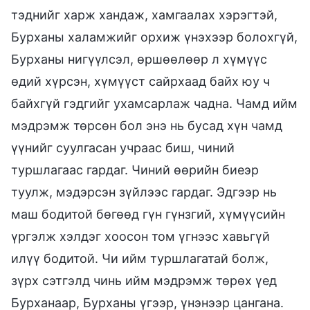
тэднийг харж хандаж, хамгаалах хэрэгтэй,
Бурханы халамжийг орхиж үнэхээр болохгүй,
Бурханы нигүүлсэл, өршөөлөөр л хүмүүс
өдий хүрсэн, хүмүүст сайрхаад байх юу ч
байхгүй гэдгийг ухамсарлаж чадна. Чамд ийм
мэдрэмж төрсөн бол энэ нь бусад хүн чамд
үүнийг суулгасан учраас биш, чиний
туршлагаас гардаг. Чиний өөрийн биеэр
туулж, мэдэрсэн зүйлээс гардаг. Эдгээр нь
маш бодитой бөгөөд гүн гүнзгий, хүмүүсийн
үргэлж хэлдэг хоосон том үгнээс хавьгүй
илүү бодитой. Чи ийм туршлагатай болж,
зүрх сэтгэлд чинь ийм мэдрэмж төрөх үед
Бурханаар, Бурханы үгээр, үнэнээр цангана.