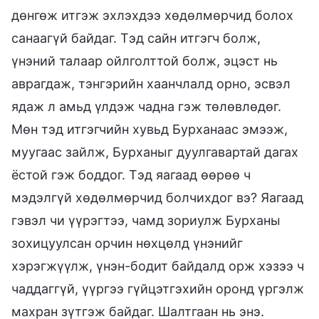
дөнгөж итгэж эхлэхдээ хөдөлмөрчид болох
санаагүй байдаг. Тэд сайн итгэгч болж,
үнэний талаар ойлголттой болж, эцэст нь
аврагдаж, тэнгэрийн хаанчлалд орно, эсвэл
ядаж л амьд үлдэж чадна гэж төлөвлөдөг.
Мөн тэд итгэгчийн хувьд Бурханаас эмээж,
муугаас зайлж, Бурханыг дуулгавартай дагах
ёстой гэж боддог. Тэд яагаад өөрөө ч
мэдэлгүй хөдөлмөрчид болчихдог вэ? Яагаад
гэвэл чи үүрэгтээ, чамд зориулж Бурханы
зохицуулсан орчин нөхцөлд үнэнийг
хэрэгжүүлж, үнэн-бодит байдалд орж хэзээ ч
чаддаггүй, үүргээ гүйцэтгэхийн оронд үргэлж
махран зүтгэж байдаг. Шалтгаан нь энэ.