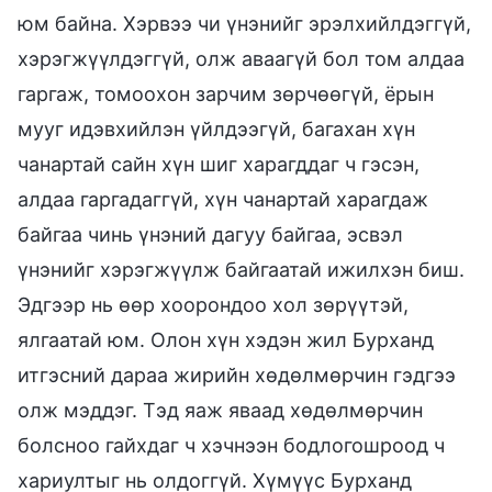
юм байна. Хэрвээ чи үнэнийг эрэлхийлдэггүй,
хэрэгжүүлдэггүй, олж аваагүй бол том алдаа
гаргаж, томоохон зарчим зөрчөөгүй, ёрын
мууг идэвхийлэн үйлдээгүй, багахан хүн
чанартай сайн хүн шиг харагддаг ч гэсэн,
алдаа гаргадаггүй, хүн чанартай харагдаж
байгаа чинь үнэний дагуу байгаа, эсвэл
үнэнийг хэрэгжүүлж байгаатай ижилхэн биш.
Эдгээр нь өөр хоорондоо хол зөрүүтэй,
ялгаатай юм. Олон хүн хэдэн жил Бурханд
итгэсний дараа жирийн хөдөлмөрчин гэдгээ
олж мэддэг. Тэд яаж яваад хөдөлмөрчин
болсноо гайхдаг ч хэчнээн бодлогошроод ч
хариултыг нь олдоггүй. Хүмүүс Бурханд