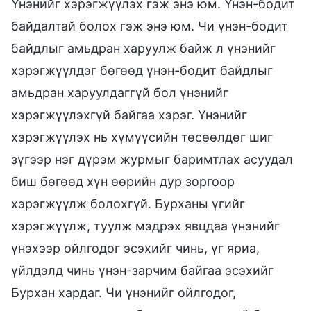
Үнэнийг хэрэгжүүлэх гэж энэ юм. Үнэн-бодит
байдалтай болох гэж энэ юм. Чи үнэн-бодит
байдлыг амьдран харуулж байж л үнэнийг
хэрэгжүүлдэг бөгөөд үнэн-бодит байдлыг
амьдран харуулдаггүй бол үнэнийг
хэрэгжүүлэхгүй байгаа хэрэг. Үнэнийг
хэрэгжүүлэх нь хүмүүсийн төсөөлдөг шиг
зүгээр нэг дүрэм журмыг баримтлах асуудал
биш бөгөөд хүн өөрийн дур зоргоор
хэрэгжүүлж болохгүй. Бурханы үгийг
хэрэгжүүлж, туулж мэдрэх явцдаа үнэнийг
үнэхээр ойлгодог эсэхийг чинь, үг яриа,
үйлдэлд чинь үнэн-зарчим байгаа эсэхийг
Бурхан хардаг. Чи үнэнийг ойлгодог,