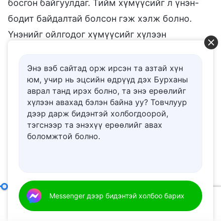
босгон байгуулдаг. Тийм хүмүүсийг л үнэн-
бодит байдалтай болсон гэж хэлж болно.
Үнэнийг ойлгодог хүмүүсийг хүлээн
зөвшөөрч, сайшааж чаддаг хүн л үнэн-бодит
байдалтай билээ. Үнэн-бодит байдал чамд
Энэ вэб сайтад орж ирсэн та азтай хүн
юм, учир нь эцсийн өдрүүд дэх Бурханы
байгаа эсэх нь Бурханы үгийг хэрэгжүүлж,
аврал танд ирэх болно, та энэ ерѳѳлийг
туулж мэдэрч байхдаа үнэнийг ойлгож,
хүлээн авахад бэлэн байна уу? Товчлуур
Бурханыг мэддэг болж чадах эсэхээс нэн их
дээр дарж бидэнтэй холбогдоорой,
тэгснээр та энэхүү ерѳѳлийг авах
хамаардаг. Хэрэгжүүлэлт, туршлага чинь
боломжтой болно.
Бурханы үг болоод үнэнтэй хамаагүй бол
жинхэнэ амийн туршлага чамд байхгүй байна.
Бурхантай харилцах харилцаа чинь хэвийн
бус гэдгийг энэ нь бас баталдаг. Бурхантай
Үнэнийг хэрэгжүүлэх гэж юу вэ?
Messenger дээр бидэнтэй холбоо барих
(I хэсэг)
харилцах харилцаа чинь хэвийн бус гэж Би
00:10
32:43