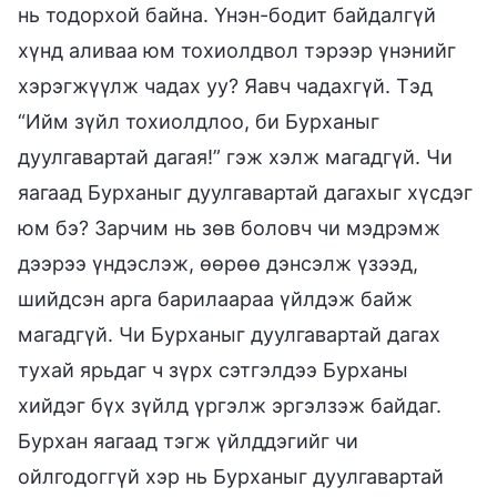
нь тодорхой байна. Үнэн-бодит байдалгүй
хүнд аливаа юм тохиолдвол тэрээр үнэнийг
хэрэгжүүлж чадах уу? Яавч чадахгүй. Тэд
“Ийм зүйл тохиолдлоо, би Бурханыг
дуулгавартай дагая!” гэж хэлж магадгүй. Чи
яагаад Бурханыг дуулгавартай дагахыг хүсдэг
юм бэ? Зарчим нь зөв боловч чи мэдрэмж
дээрээ үндэслэж, өөрөө дэнсэлж үзээд,
шийдсэн арга барилаараа үйлдэж байж
магадгүй. Чи Бурханыг дуулгавартай дагах
тухай ярьдаг ч зүрх сэтгэлдээ Бурханы
хийдэг бүх зүйлд үргэлж эргэлзэж байдаг.
Бурхан яагаад тэгж үйлддэгийг чи
ойлгодоггүй хэр нь Бурханыг дуулгавартай