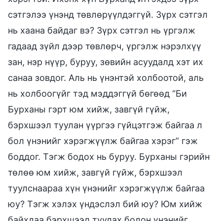
сэтгэлээ үнэнд төвлөрүүлдэггүй. Зүрх сэтгэл
нь хаана байдаг вэ? Зүрх сэтгэл нь үргэлж
гадаад зүйл дээр төвлөрч, үргэлж нэрэлхүү
зан, нэр нүүр, буруу, зөвийн асуудалд хэт их
санаа зовдог. Аль нь үнэнтэй холбоотой, аль
нь холбоогүйг тэд мэддэггүй бөгөөд “Би
Бурханы гэрт юм хийж, завгүй гүйж,
бэрхшээл туулан үүргээ гүйцэтгэж байгаа л
бол үнэнийг хэрэгжүүлж байгаа хэрэг” гэж
боддог. Тэгж бодох нь буруу. Бурханы гэрийн
төлөө юм хийж, завгүй гүйж, бэрхшээл
туулснаараа хүн үнэнийг хэрэгжүүлж байгаа
юу? Тэгж хэлэх үндэслэл бий юу? Юм хийж
байхдаа бэрхшээл туулах болон үнэнийг