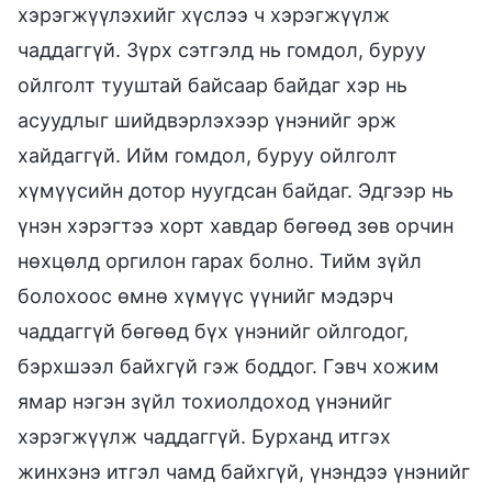
хэрэгжүүлэхийг хүслээ ч хэрэгжүүлж
чаддаггүй. Зүрх сэтгэлд нь гомдол, буруу
ойлголт тууштай байсаар байдаг хэр нь
асуудлыг шийдвэрлэхээр үнэнийг эрж
хайдаггүй. Ийм гомдол, буруу ойлголт
хүмүүсийн дотор нуугдсан байдаг. Эдгээр нь
үнэн хэрэгтээ хорт хавдар бөгөөд зөв орчин
нөхцөлд оргилон гарах болно. Тийм зүйл
болохоос өмнө хүмүүс үүнийг мэдэрч
чаддаггүй бөгөөд бүх үнэнийг ойлгодог,
бэрхшээл байхгүй гэж боддог. Гэвч хожим
ямар нэгэн зүйл тохиолдоход үнэнийг
хэрэгжүүлж чаддаггүй. Бурханд итгэх
жинхэнэ итгэл чамд байхгүй, үнэндээ үнэнийг