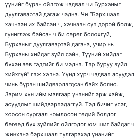
үүнийг бүрэн ойлгож чадвал чи Бурханыг
дуулгавартай дагаж чадна. Чи “Бэрхшээл
хэчнээн их байсан ч, хэчнээн сул дорой болж,
гуниглаж байсан ч би сөрөг болохгүй,
Бурханыг дуулгавартай дагана, учир нь
Бурханы хийдэг зүйл сайн, Түүний хийдэг
бүхэн зөв гэдгийг би мэднэ. Тэр буруу зүйл
хийхгүй” гэж хэлнэ. Үүнд хүрч чадвал асуудал
чинь бүрэн шийдвэрлэгдсэн байх болно.
Зарим хүн ийм маягаар үнэнийг эрж хайж,
асуудлыг шийдвэрлэдэггүй. Тэд бичиг үсэг,
хоосон сургаал номлосон төдий болдог
бөгөөд бүх зүйлийг ойлгодог юм шиг байдаг ч
жинхэнэ бэрхшээл тулгарахад үнэнийг