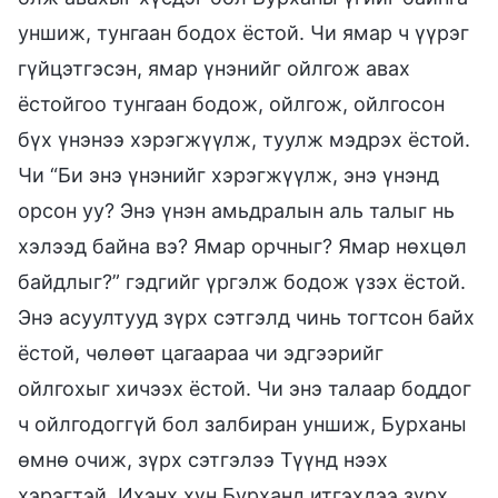
уншиж, тунгаан бодох ёстой. Чи ямар ч үүрэг
гүйцэтгэсэн, ямар үнэнийг ойлгож авах
ёстойгоо тунгаан бодож, ойлгож, ойлгосон
бүх үнэнээ хэрэгжүүлж, туулж мэдрэх ёстой.
Чи “Би энэ үнэнийг хэрэгжүүлж, энэ үнэнд
орсон уу? Энэ үнэн амьдралын аль талыг нь
хэлээд байна вэ? Ямар орчныг? Ямар нөхцөл
байдлыг?” гэдгийг үргэлж бодож үзэх ёстой.
Энэ асуултууд зүрх сэтгэлд чинь тогтсон байх
ёстой, чөлөөт цагаараа чи эдгээрийг
ойлгохыг хичээх ёстой. Чи энэ талаар боддог
ч ойлгодоггүй бол залбиран уншиж, Бурханы
өмнө очиж, зүрх сэтгэлээ Түүнд нээх
хэрэгтэй. Ихэнх хүн Бурханд итгэхдээ зүрх