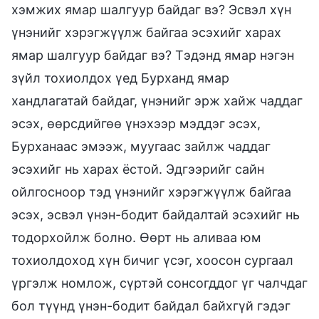
хэмжих ямар шалгуур байдаг вэ? Эсвэл хүн
үнэнийг хэрэгжүүлж байгаа эсэхийг харах
ямар шалгуур байдаг вэ? Тэдэнд ямар нэгэн
зүйл тохиолдох үед Бурханд ямар
хандлагатай байдаг, үнэнийг эрж хайж чаддаг
эсэх, өөрсдийгөө үнэхээр мэддэг эсэх,
Бурханаас эмээж, муугаас зайлж чаддаг
эсэхийг нь харах ёстой. Эдгээрийг сайн
ойлгосноор тэд үнэнийг хэрэгжүүлж байгаа
эсэх, эсвэл үнэн-бодит байдалтай эсэхийг нь
тодорхойлж болно. Өөрт нь аливаа юм
тохиолдоход хүн бичиг үсэг, хоосон сургаал
үргэлж номлож, сүртэй сонсогддог үг чалчдаг
бол түүнд үнэн-бодит байдал байхгүй гэдэг