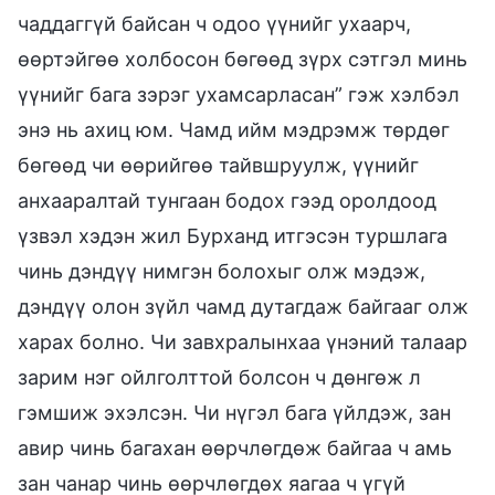
чаддаггүй байсан ч одоо үүнийг ухаарч,
өөртэйгөө холбосон бөгөөд зүрх сэтгэл минь
үүнийг бага зэрэг ухамсарласан” гэж хэлбэл
энэ нь ахиц юм. Чамд ийм мэдрэмж төрдөг
бөгөөд чи өөрийгөө тайвшруулж, үүнийг
анхааралтай тунгаан бодох гээд оролдоод
үзвэл хэдэн жил Бурханд итгэсэн туршлага
чинь дэндүү нимгэн болохыг олж мэдэж,
дэндүү олон зүйл чамд дутагдаж байгааг олж
харах болно. Чи завхралынхаа үнэний талаар
зарим нэг ойлголттой болсон ч дөнгөж л
гэмшиж эхэлсэн. Чи нүгэл бага үйлдэж, зан
авир чинь багахан өөрчлөгдөж байгаа ч амь
зан чанар чинь өөрчлөгдөх яагаа ч үгүй