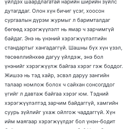
үйлдэх шаардлагатай нарийн ширийн зүйлс
дутагддаг. Олон хүн бичиг үсэг, хоосон
сургаалын дүрэм журмыг л баримталдаг
бөгөөд хэрэгжүүлэлт нь ямар ч зарчимгүй
байдаг. Энэ нь үнэний хэрэгжүүлэлтийн
стандартыг хангадаггүй. Шашны бүх хүн үзэл,
төсөөллийнхөө дагуу үйлдэж, энэ бол
үнэнийг хэрэгжүүлж байгаа хэрэг гэж боддог.
Жишээ нь тэд хайр, эсвэл даруу зангийн
талаар номлож болох ч сайхан сонсогддог
үгийг л давтаж байгаа хэрэг юм. Тэдний
хэрэгжүүлэлтэд зарчим байдаггүй, хамгийн
суурь зүйлийг ухаж ойлгож чаддаггүй. Хүн
ийм маягаар хэрэгжүүлдэг бол үнэн-бодит