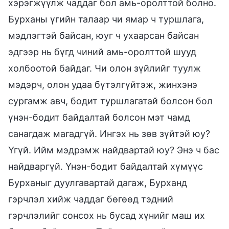
хэрэгжүүлж чаддаг бол амь-оролттой болно.
Бурханы үгийн талаар чи ямар ч туршлага,
мэдлэгтэй байсан, юуг ч ухаарсан байсан
эдгээр нь бүгд чиний амь-оролттой шууд
холбоотой байдаг. Чи олон зүйлийг туулж
мэдэрч, олон удаа бүтэлгүйтэж, жинхэнэ
сургамж авч, бодит туршлагатай болсон бол
үнэн-бодит байдалтай болсон мэт чамд
санагдаж магадгүй. Ингэх нь зөв зүйтэй юу?
Үгүй. Ийм мэдрэмж найдвартай юу? Энэ ч бас
найдваргүй. Үнэн-бодит байдалтай хүмүүс
Бурханыг дуулгавартай дагаж, Бурханд
гэрчлэл хийж чаддаг бөгөөд тэдний
гэрчлэлийг сонсох нь бусад хүнийг маш их