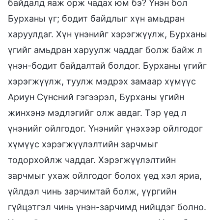
байдалд яаж орж чадах юм бэ? Үнэн бол
Бурханы үг; бодит байдлыг хүн амьдран
харуулдаг. Хүн үнэнийг хэрэгжүүлж, Бурханы
үгийг амьдран харуулж чаддаг болж байж л
үнэн-бодит байдалтай болдог. Бурханы үгийг
хэрэгжүүлж, туулж мэдрэх замаар хүмүүс
Ариун Сүнсний гэгээрэл, Бурханы үгийн
жинхэнэ мэдлэгийг олж авдаг. Тэр үед л
үнэнийг ойлгодог. Үнэнийг үнэхээр ойлгодог
хүмүүс хэрэгжүүлэлтийн зарчмыг
тодорхойлж чаддаг. Хэрэгжүүлэлтийн
зарчмыг ухаж ойлгодог болох үед хэл яриа,
үйлдэл чинь зарчимтай болж, үүргийн
гүйцэтгэл чинь үнэн-зарчимд нийцдэг болно.