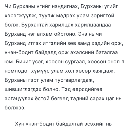
Чи Бурханы үгийг нандигнах, Бурханы үгийг
хэрэгжүүлж, туулж мэдрэх урам зоригтой
болж, Бурхантай харилцах харилцаандаа
Бурханд нэг алхам ойртоно. Энэ нь чи
Бурханд итгэх итгэлийн зөв замд хэдийн орж,
үнэн-бодит байдалд орж эхэлсний баталгаа
юм. Бичиг үсэг, хоосон сургаал, хоосон онол л
номлодог хүмүүс улам хол хөсөр хаягдаж,
Бурханы гэрт улам тусгаарлагдаж,
шившиглэгдэх болно. Тэд өөрсдийгөө
эргэцүүлэх ёстой бөгөөд тэдний сэрэх цаг нь
болжээ.
Хүн үнэн-бодит байдалтай эсэхийг нь