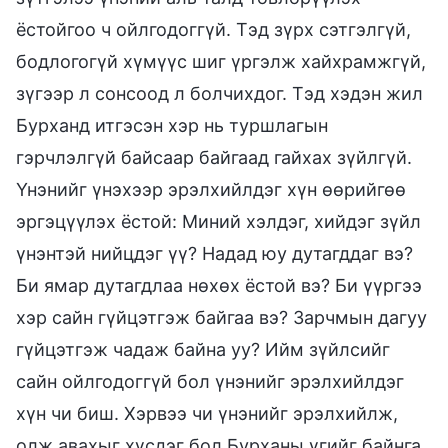
ёстойгоо ч ойлгодоггүй. Тэд зүрх сэтгэлгүй,
бодлогогүй хүмүүс шиг үргэлж хайхрамжгүй,
зүгээр л сонсоод л болчихдог. Тэд хэдэн жил
Бурханд итгэсэн хэр нь туршлагын
гэрчлэлгүй байсаар байгаад гайхах зүйлгүй.
Үнэнийг үнэхээр эрэлхийлдэг хүн өөрийгөө
эргэцүүлэх ёстой: Миний хэлдэг, хийдэг зүйл
үнэнтэй нийцдэг үү? Надад юу дутагддаг вэ?
Би ямар дутагдлаа нөхөх ёстой вэ? Би үүргээ
хэр сайн гүйцэтгэж байгаа вэ? Зарчмын дагуу
гүйцэтгэж чадаж байна уу? Ийм зүйлсийг
сайн ойлгодоггүй бол үнэнийг эрэлхийлдэг
хүн чи биш. Хэрвээ чи үнэнийг эрэлхийлж,
олж авахыг хүсдэг бол Бурханы үгийг байнга