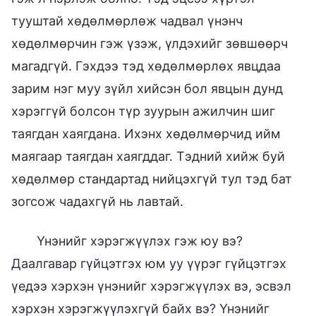
тууштай хөдөлмөрлөж чадвал үнэнч
хөдөлмөрчин гэж үзэж, үлдэхийг зөвшөөрч
магадгүй. Гэхдээ тэд хөдөлмөрлөх явцдаа
зарим нэг муу зүйл хийсэн бол явцын дунд
хэрэггүй болсон түр зуурын ажилчин шиг
таягдан хаягдана. Ихэнх хөдөлмөрчид ийм
маягаар таягдан хаягддаг. Тэдний хийж буй
хөдөлмөр стандартад нийцэхгүй тул тэд бат
зогсож чадахгүй нь лавтай.
Үнэнийг хэрэгжүүлэх гэж юу вэ?
Даалгавар гүйцэтгэх юм уу үүрэг гүйцэтгэх
үедээ хэрхэн үнэнийг хэрэгжүүлэх вэ, эсвэл
хэрхэн хэрэгжүүлэхгүй байх вэ? Үнэнийг