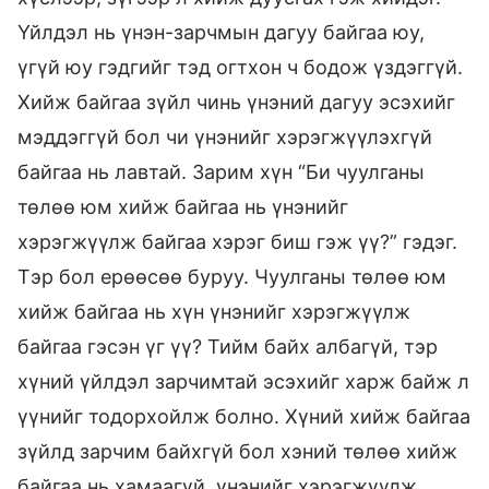
Үйлдэл нь үнэн-зарчмын дагуу байгаа юу,
үгүй юу гэдгийг тэд огтхон ч бодож үздэггүй.
Хийж байгаа зүйл чинь үнэний дагуу эсэхийг
мэддэггүй бол чи үнэнийг хэрэгжүүлэхгүй
байгаа нь лавтай. Зарим хүн “Би чуулганы
төлөө юм хийж байгаа нь үнэнийг
хэрэгжүүлж байгаа хэрэг биш гэж үү?” гэдэг.
Тэр бол ерөөсөө буруу. Чуулганы төлөө юм
хийж байгаа нь хүн үнэнийг хэрэгжүүлж
байгаа гэсэн үг үү? Тийм байх албагүй, тэр
хүний үйлдэл зарчимтай эсэхийг харж байж л
үүнийг тодорхойлж болно. Хүний хийж байгаа
зүйлд зарчим байхгүй бол хэний төлөө хийж
байгаа нь хамаагүй, үнэнийг хэрэгжүүлж