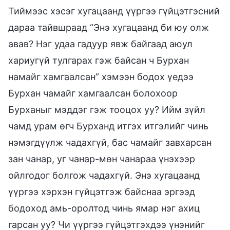
Тиймээс хэсэг хугацаанд үүргээ гүйцэтгэсний
дараа тайвшраад “Энэ хугацаанд би юу олж
авав? Нэг удаа гадуур явж байгаад аюул
хариугүй тулгарах гэж байсан ч Бурхан
намайг хамгаалсан” хэмээн бодох үедээ
Бурхан чамайг хамгаалсан болохоор
Бурханыг мэддэг гэж тооцох уу? Ийм зүйл
чамд урам өгч Бурханд итгэх итгэлийг чинь
нэмэгдүүлж чадахгүй, бас чамайг завхарсан
зан чанар, уг чанар-мөн чанараа үнэхээр
ойлгодог болгож чадахгүй. Энэ хугацаанд
үүргээ хэрхэн гүйцэтгэж байснаа эргээд
бодоход амь-оролтод чинь ямар нэг ахиц
гарсан уу? Чи үүргээ гүйцэтгэхдээ үнэнийг