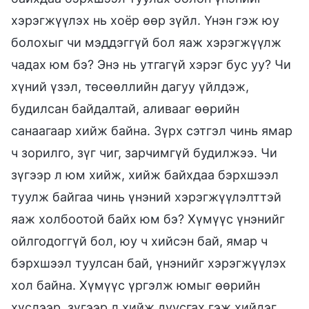
хэрэгжүүлэх нь хоёр өөр зүйл. Үнэн гэж юу
болохыг чи мэддэггүй бол яаж хэрэгжүүлж
чадах юм бэ? Энэ нь утгагүй хэрэг бус уу? Чи
хүний үзэл, төсөөллийн дагуу үйлдэж,
будилсан байдалтай, аливааг өөрийн
санаагаар хийж байна. Зүрх сэтгэл чинь ямар
ч зорилго, зүг чиг, зарчимгүй будилжээ. Чи
зүгээр л юм хийж, хийж байхдаа бэрхшээл
туулж байгаа чинь үнэний хэрэгжүүлэлттэй
яаж холбоотой байх юм бэ? Хүмүүс үнэнийг
ойлгодоггүй бол, юу ч хийсэн бай, ямар ч
бэрхшээл туулсан бай, үнэнийг хэрэгжүүлэх
хол байна. Хүмүүс үргэлж юмыг өөрийн
хүслээр, зүгээр л хийж дуусгах гэж хийдэг.