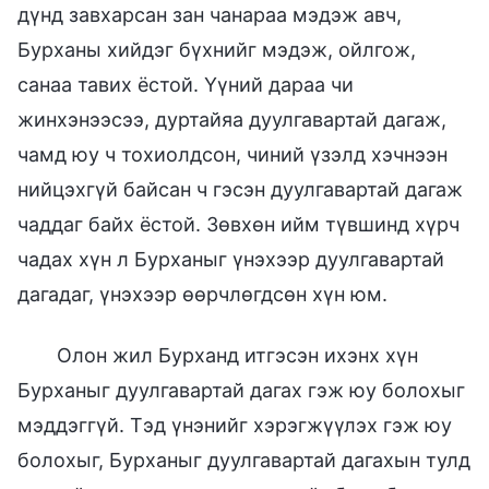
дүнд завхарсан зан чанараа мэдэж авч,
Бурханы хийдэг бүхнийг мэдэж, ойлгож,
санаа тавих ёстой. Үүний дараа чи
жинхэнээсээ, дуртайяа дуулгавартай дагаж,
чамд юу ч тохиолдсон, чиний үзэлд хэчнээн
нийцэхгүй байсан ч гэсэн дуулгавартай дагаж
чаддаг байх ёстой. Зөвхөн ийм түвшинд хүрч
чадах хүн л Бурханыг үнэхээр дуулгавартай
дагадаг, үнэхээр өөрчлөгдсөн хүн юм.
Олон жил Бурханд итгэсэн ихэнх хүн
Бурханыг дуулгавартай дагах гэж юу болохыг
мэддэггүй. Тэд үнэнийг хэрэгжүүлэх гэж юу
болохыг, Бурханыг дуулгавартай дагахын тулд