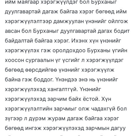
ийм маягаар хэрэгжүүлдэг бол Бурханыг
дуулгавартай дагаж байгаа хэрэг бөгөөд ийм
хэрэгжүүлэлтээр дамжуулан үнэнийг ойлгож
авсан бол Бурханыг дуулгавартай дагах бодит
байдалтай байгаа хэрэг. Ихэнх хүн үнэнийг
хэрэгжүүлэх гэж оролдохдоо Бурханы үгийн
хоосон сургаалын үг үсгийг л хэрэгжүүлдэг
бөгөөд өөрсдийгөө үнэнийг хэрэгжүүлж
байна гэж боддог. Үнэндээ энэ нь үнэнийг
хэрэгжүүлэхэд хангалтгүй. Үнэнийг
хэрэгжүүлэхэд зарчим байх ёстой. Хүн
хэрэгжүүлэлтийн зарчмыг олж чадахгүй бол
зүгээр л дүрэм журам дагаж байгаа хэрэг
бөгөөд ингэж хэрэгжүүлэхэд зарчмын дагуу