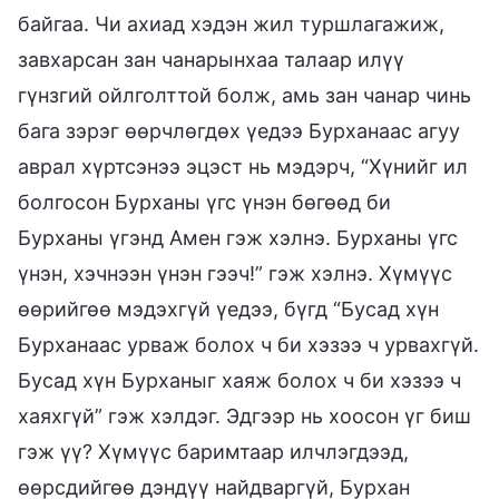
байгаа. Чи ахиад хэдэн жил туршлагажиж,
завхарсан зан чанарынхаа талаар илүү
гүнзгий ойлголттой болж, амь зан чанар чинь
бага зэрэг өөрчлөгдөх үедээ Бурханаас агуу
аврал хүртсэнээ эцэст нь мэдэрч, “Хүнийг ил
болгосон Бурханы үгс үнэн бөгөөд би
Бурханы үгэнд Амен гэж хэлнэ. Бурханы үгс
үнэн, хэчнээн үнэн гээч!” гэж хэлнэ. Хүмүүс
өөрийгөө мэдэхгүй үедээ, бүгд “Бусад хүн
Бурханаас урваж болох ч би хэзээ ч урвахгүй.
Бусад хүн Бурханыг хаяж болох ч би хэзээ ч
хаяхгүй” гэж хэлдэг. Эдгээр нь хоосон үг биш
гэж үү? Хүмүүс баримтаар илчлэгдээд,
өөрсдийгөө дэндүү найдваргүй, Бурхан