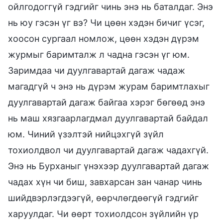
ойлгодоггүй гэдгийг чинь энэ нь баталдаг. Энэ
нь юу гэсэн үг вэ? Чи цөөн хэдэн бичиг үсэг,
хоосон сургаал номлож, цөөн хэдэн дүрэм
журмыг баримталж л чадна гэсэн үг юм.
Заримдаа чи дуулгавартай дагаж чадаж
магадгүй ч энэ нь дүрэм журам баримтлахыг
дуулгавартай дагаж байгаа хэрэг бөгөөд энэ
нь маш хязгаарлагдмал дуулгавартай байдал
юм. Чиний үзэлтэй нийцэхгүй зүйл
тохиолдвол чи дуулгавартай дагаж чадахгүй.
Энэ нь Бурханыг үнэхээр дуулгавартай дагаж
чадах хүн чи биш, завхарсан зан чанар чинь
шийдвэрлэгдээгүй, өөрчлөгдөөгүй гэдгийг
харуулдаг. Чи өөрт тохиолдсон зүйлийн үр