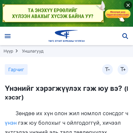
Нүүр
Уншлагууд
Гарчиг
Үнэнийг хэрэгжүүлэх гэж юу вэ?
(I
хэсэг)
Зөндөө их хүн олон жил номлол сонсдог ч
үнэн
гэж юу болохыг ч ойлгодоггүй, хичээл
зүтгэлээ үнэний аль талд төвлөрүүлэх