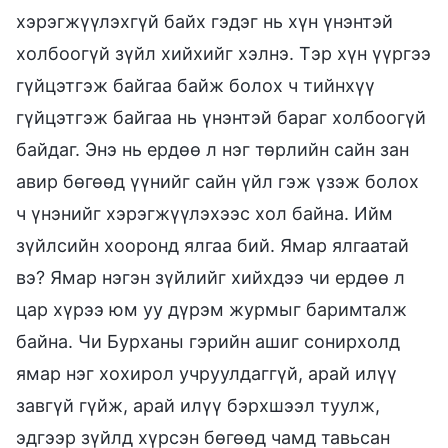
хэрэгжүүлэхгүй байх гэдэг нь хүн үнэнтэй
холбоогүй зүйл хийхийг хэлнэ. Тэр хүн үүргээ
гүйцэтгэж байгаа байж болох ч тийнхүү
гүйцэтгэж байгаа нь үнэнтэй бараг холбоогүй
байдаг. Энэ нь ердөө л нэг төрлийн сайн зан
авир бөгөөд үүнийг сайн үйл гэж үзэж болох
ч үнэнийг хэрэгжүүлэхээс хол байна. Ийм
зүйлсийн хооронд ялгаа бий. Ямар ялгаатай
вэ? Ямар нэгэн зүйлийг хийхдээ чи ердөө л
цар хүрээ юм уу дүрэм журмыг баримталж
байна. Чи Бурханы гэрийн ашиг сонирхолд
ямар нэг хохирол учруулдаггүй, арай илүү
завгүй гүйж, арай илүү бэрхшээл туулж,
эдгээр зүйлд хүрсэн бөгөөд чамд тавьсан