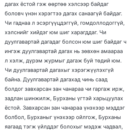
дагах ёстой гэж өөртөө хэлсээр байдаг
боловч үнэн хэрэгтээ дагах санаагүй байдаг.
Чи гаднаа л эсэргүүцдэггүй, гомдоллодоггүй,
хэлснийг хийдэг юм шиг харагддаг. Чи
дуулгавартай дагадаг болсон юм шиг байдаг ч
ингэж дуулгавартай дагах нь зөвхөн амаараа
л хэлж, дүрэм журмыг дагаж буй төдий юм.
Чи дуулгавартай дагахыг хэрэгжүүлэхгүй
байна. Дуулгавартай дагахад чинь саад
болдог завхарсан зан чанараа чи гаргаж ирж,
задлан шинжилж, Бурханы үгтэй харьцуулах
ёстой. Завхарсан зан чанараа үнэхээр мэддэг
болбол, Бурханыг үнэхээр ойлгож, Бурханы
яагаад тэгж үйлддэг болохыг мэдэж чадвал,