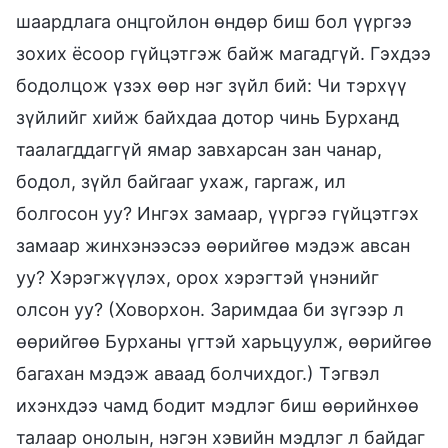
шаардлага онцгойлон өндөр биш бол үүргээ
зохих ёсоор гүйцэтгэж байж магадгүй. Гэхдээ
бодолцож үзэх өөр нэг зүйл бий: Чи тэрхүү
зүйлийг хийж байхдаа дотор чинь Бурханд
таалагддаггүй ямар завхарсан зан чанар,
бодол, зүйл байгааг ухаж, гаргаж, ил
болгосон уу? Ингэх замаар, үүргээ гүйцэтгэх
замаар жинхэнээсээ өөрийгөө мэдэж авсан
уу? Хэрэгжүүлэх, орох хэрэгтэй үнэнийг
олсон уу? (Ховорхон. Заримдаа би зүгээр л
өөрийгөө Бурханы үгтэй харьцуулж, өөрийгөө
багахан мэдэж аваад болчихдог.) Тэгвэл
ихэнхдээ чамд бодит мэдлэг биш өөрийнхөө
талаар онолын, нэгэн хэвийн мэдлэг л байдаг