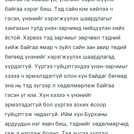
байгаа хэрэг биш. Тэд сайн юм хийлээ ч
гэсэн, үнэнийг хэрэгжүүлэх шаардлагыг
хангахын тулд үнэн-зарчимд нийцүүлэн хийх
ёстой. Хэрвээ тэд зарчмыг зөрчвөл тэдний
хийж байгаа ямар ч зүйл сайн зан авир төдий
бөгөөд үнэнийг хэрэгжүүлэх шаардлагад
хүрдэггүй. Үүргээ гүйцэтгэхдээ үнэн-зарчмыг
хэзээ ч эрмэлздэггүй олон хүн байдаг бөгөөд
энэ нь тэд зүгээр л хөдөлмөрлөж байгаа
гэсэн үг юм. Хүн хэзээ ч үнэнийг
эрмэлздэггүй бол үүргээ зохих ёсоор
гүйцэтгэж чадахгүй. Ийм хүн Бурханы
ардуудын нэг яавч биш, тэднийг хөдөлмөрчид
гэж л нэрлэж болно. Тэд эцсээ хүртэл