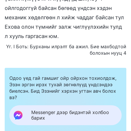
ойлгодоггүй байсан бөгөөд үндсэн хэдэн
механик хөдөлгөөн л хийж чаддаг байсан тул
Ехова олон түмнийг залж чиглүүлэхийн тулд
л хууль гаргасан юм.
Үг. I Боть: Бурханы илрэлт ба ажил. Бие махбодтой
болохын нууц 4
Одоо үед гай гамшиг ойр ойрхон тохиолдож,
Эзэн эргэн ирэх тухай зөгнөлүүд үндсэндээ
биелсэн. Бид Эзэнийг хэрхэн угтан авч болох
вэ?
Messenger дээр бидэнтэй холбоо
барих