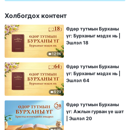
Холбогдох контент
Өдөр тутмын Бурханы
үг: Бурханыг мэдэх нь |
Эшлэл 18
12:06
Өдөр тутмын Бурханы
үг: Бурханыг мэдэх нь |
Эшлэл 64
5:23
Өдөр тутмын Бурханы
үг: Ажлын гурван үе шат
| Эшлэл 20
6:31