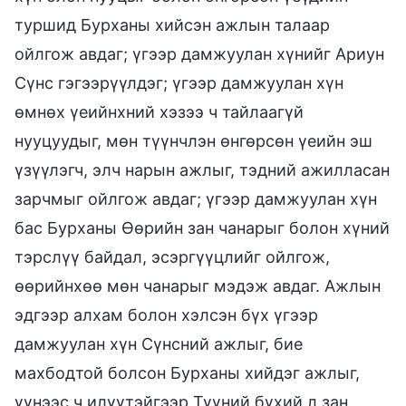
туршид Бурханы хийсэн ажлын талаар
ойлгож авдаг; үгээр дамжуулан хүнийг Ариун
Сүнс гэгээрүүлдэг; үгээр дамжуулан хүн
өмнөх үеийнхний хэзээ ч тайлаагүй
нууцуудыг, мөн түүнчлэн өнгөрсөн үеийн эш
үзүүлэгч, элч нарын ажлыг, тэдний ажилласан
зарчмыг ойлгож авдаг; үгээр дамжуулан хүн
бас Бурханы Өөрийн зан чанарыг болон хүний
тэрслүү байдал, эсэргүүцлийг ойлгож,
өөрийнхөө мөн чанарыг мэдэж авдаг. Ажлын
эдгээр алхам болон хэлсэн бүх үгээр
дамжуулан хүн Сүнсний ажлыг, бие
махбодтой болсон Бурханы хийдэг ажлыг,
үүнээс ч илүүтэйгээр Түүний бүхий л зан