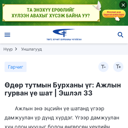
Нүүр
Уншлагууд
Гарчиг
Өдөр тутмын Бурханы үг: Ажлын
гурван үе шат | Эшлэл 33
Ажлын энэ эцсийн үе шатанд үгээр
дамжуулан үр дүнд хүрдэг. Үгээр дамжуулан
хүн олон нууцыг болон өнгөрсөн үеүдийн