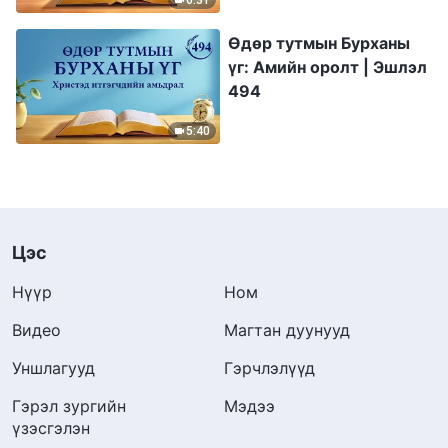
Өдөр тутмын Бурханы
үг: Амийн оролт | Эшлэл
494
5:40
Цэс
Нүүр
Ном
Видео
Магтан дуунууд
Уншлагууд
Гэрчлэлүүд
Гэрэл зургийн
Мэдээ
үзэсгэлэн