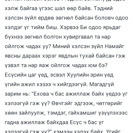
хэлж байгаа үгээс шал өөр байв. Тэдний
хэлсэн зүйл ердөө зөгнөл байсан боловч одоо
хэлдэг үг тийм биш. Хэрвээ Би одоо ярьдаг
бүхнээ зөгнөл болгон хувиргавал та нар
ойлгож чадах уу? Миний хэлсэн зүйл Намайг
явсны дараах хэрэг явдлын тухай байсан гэж
үзвэл та нар яаж ойлгож чадах юм бэ?
Есүсийн цаг үед, эсвэл Хуулийн эрин үед
үгийн ажил хэзээ ч хийгдээгүй. Магадгүй
зарим нь: “Ехова ч бас ажиллаж байх үедээ үг
хэлээгүй гэж үү? Өвчтэйг эдгээж, чөтгөрийг
хөөн зайлуулж, тэмдэг, гайхамшиг үзүүлэхээс
гадна ажиллаж байхдаа Есүс ч бас үг
хэлээгүй гэж үү?” хэмээн хэлэх байх. Үгийг