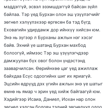
мэддэггүй, эсвэл эзэмшдэггүй байсан зүйл
байлаа. Тэр үед Бурхан олон эш үзүүлэгчийг
зөгнөл хэлүүлэхээр өргөсөн ба тэд бүгд
Еховагийн удирдамж дор ийнхүү хийсэн юм.
Энэ нь зүгээр л Бурханы ажлын нэг хэсэг
байв. Эхний үе шатанд Бурхан махбод
болоогүй, иймээс Тэр эш үзүүлэгчдээр
дамжуулан бүх овог болон үндэстэнд
зааварчилсан. Өөрийнхөө цаг үед ажиллаж
байхдаа Есүс одоогийнх шиг их яриагүй.
Эцсийн өдрүүд дэх үгийн ажлын энэ үе шатыг
өмнө нь ямар ч эрин үед хийж байгаагүй юм.
Хэдийгээр Исаиа, Даниел, Иохан нар олон
зөгнөл хэлсэн боловч тэдний зөгнөлүүд одоо