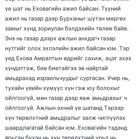
үе шат нь Еховагийн ажил байсан: Түүний
ажил нь газар дээр Бурханыг шүтэн мөргөх
замыг хүнд зориулан бэлдэхийн төлөө байв.
Энэ нь газар дээрх ажлын анхдагч газар
нутгийг олох эхлэлийн ажил байсан юм. Тэр
үед Ехова Амралтын өдрийг сахиж, эцэг эхээ
хүндэтгэж, бие биетэйгээ эв найртай
амьдрахад израильчуудыг сургасан. Учир нь,
тухайн үеийн хүмүүс хүн гэж юу болохыг
ойлгоогүй, мөн газар дээр яаж амьдрахыг ч
ойлгоогүй. Ажлын эхний үе шатанд Тэрээр
хүн төрөлхтний амьдралыг залж чиглүүлэх
шаардлагатай байсан юм. Еховагийн тэдэнд
ярьсан бүхэн нь хүн төрөлхтний урьд нь