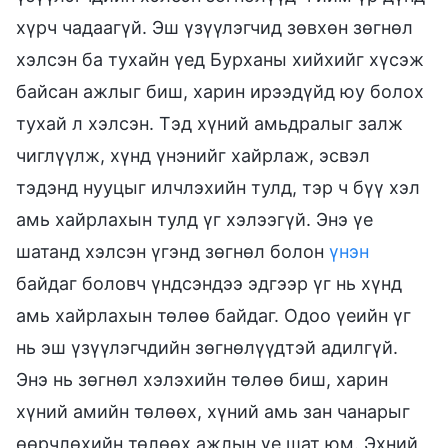
хүрч чадаагүй. Эш үзүүлэгчид зөвхөн зөгнөл
хэлсэн ба тухайн үед Бурханы хийхийг хүсэж
байсан ажлыг биш, харин ирээдүйд юу болох
тухай л хэлсэн. Тэд хүний амьдралыг залж
чиглүүлж, хүнд үнэнийг хайрлаж, эсвэл
тэдэнд нууцыг илчлэхийн тулд, тэр ч бүү хэл
амь хайрлахын тулд үг хэлээгүй. Энэ үе
шатанд хэлсэн үгэнд зөгнөл болон
үнэн
байдаг боловч үндсэндээ эдгээр үг нь хүнд
амь хайрлахын төлөө байдаг. Одоо үеийн үг
нь эш үзүүлэгчдийн зөгнөлүүдтэй адилгүй.
Энэ нь зөгнөл хэлэхийн төлөө биш, харин
хүний амийн төлөөх, хүний амь зан чанарыг
өөрчлөхийн төлөөх ажлын үе шат юм. Эхний