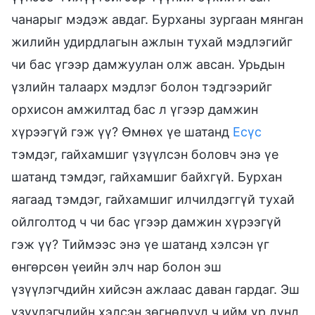
чанарыг мэдэж авдаг. Бурханы зургаан мянган
жилийн удирдлагын ажлын тухай мэдлэгийг
чи бас үгээр дамжуулан олж авсан. Урьдын
үзлийн талаарх мэдлэг болон тэдгээрийг
орхисон амжилтад бас л үгээр дамжин
хүрээгүй гэж үү? Өмнөх үе шатанд
Есүс
тэмдэг, гайхамшиг үзүүлсэн боловч энэ үе
шатанд тэмдэг, гайхамшиг байхгүй. Бурхан
яагаад тэмдэг, гайхамшиг илчилдэггүй тухай
ойлголтод ч чи бас үгээр дамжин хүрээгүй
гэж үү? Тиймээс энэ үе шатанд хэлсэн үг
өнгөрсөн үеийн элч нар болон эш
үзүүлэгчдийн хийсэн ажлаас даван гардаг. Эш
үзүүлэгчдийн хэлсэн зөгнөлүүд ч ийм үр дүнд