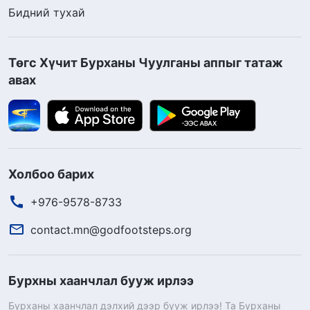
Бидний тухай
Төгс Хүчит Бурханы Чуулганы аппыг татаж
авах
Холбоо барих
+976-9578-8733
contact.mn@godfootsteps.org
Бурхны хаанчлал бууж ирлээ
Бурханы хаанчлал дэлхий дээр бууж ирлээ! Та Бурханы