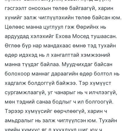
гэсгээлт оноохын төлөө байгаагүй, харин
хүнийг залж чиглүүлэхийн төлөө байсан юм.
Цөлөөс манна цуглуул гэж Өөрийнх нь
ардуудад хэлэхийг Ехова Мосед тушаасан.
Өглөө бүр нар мандахаас өмнө тэд тухайн
өдөр идэхэд нь л хангалттай хэмжээний
манна түүдэг байлаа. Муудчихдаг байсан
болохоор маннаг дараагийн өдөр болтол нь
хадгалж болдоггүй байжээ. Тэр хүмүүст
сургамжлаагүй, уг чанарыг нь ч илчлээгүй,
мөн тэдний санаа бодлыг ч ил болгоогүй.
Тэрээр хүмүүсийг өөрчлөөгүй, харин ч
амьдралыг нь залж чиглүүлсэн юм. Тухайн
үеийн хүмүүс яг л хүүхдүүд шиг, юу ч