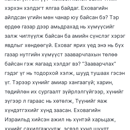
хэрхэн хэлдэгт ялгаа байдаг. Еховагийн
айлдсан үгийн мөн чанар юу байсан бэ? Тэр
ердөө газар дээр амьдрахад нь хүмүүсийг
залж чиглүүлж байсан ба амийн сүнслэг хэрэг
явдлыг хөндөөгүй. Еховаг ярих үед энэ нь бүх
газар нутгийн хүмүүст зааварчлахын төлөө
байсан гэж яагаад хэлдэг вэ? “Зааварчлах”
гэдэг үг нь тодорхой хэлж, шууд тушаах гэсэн
үг. Тэрээр хүнийг амиар хангаагүй; харин,
төдийлөн их сургаалт зүйрлэлгүйгээр, хүнийг
зүгээр л гараас нь хөтөлж, Түүнийг яаж
хүндэтгэхийг хүнд заасан. Еховагийн
Израильд хийсэн ажил нь хүнтэй харьцаж,
хүнийг сахилгажуулж, эсвэл хүнд шүүлт,