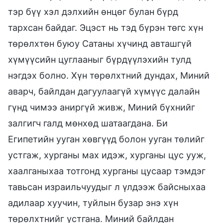
тэр бүү хэл дэлхийн өнцөг булан бүрд
тархсан байдаг. Эцэст нь тэд бүрэн төгс хүн
төрөлхтөн буюу Сатаны хүчинд авташгүй
хүмүүсийн цуглааныг бүрдүүлэхийн тулд
нэгдэх болно. Хүн төрөлхтний дундах, Миний
аварч, байлдан дагуулаагүй хүмүүс далайн
гүнд чимээ аниргүй живж, Миний бүхнийг
залгигч галд мөнхөд шатаагдана. Би
Египетийн ууган хөвгүүд болон ууган төлийг
устгаж, хурганы мах идэж, хурганы цус ууж,
хаалганыхаа тотгонд хурганы цусаар тэмдэг
тавьсан израильчуудыг л үлдээж байсныхаа
адилаар хуучин, туйлын бузар энэ хүн
төрөлхтнийг устгана. Миний байлдан