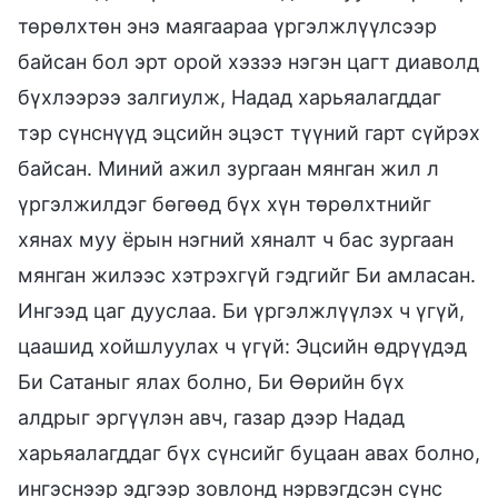
төрөлхтөн энэ маягаараа үргэлжлүүлсээр
байсан бол эрт орой хэзээ нэгэн цагт диаволд
бүхлээрээ залгиулж, Надад харьяалагддаг
тэр сүнснүүд эцсийн эцэст түүний гарт сүйрэх
байсан. Миний ажил зургаан мянган жил л
үргэлжилдэг бөгөөд бүх хүн төрөлхтнийг
хянах муу ёрын нэгний хяналт ч бас зургаан
мянган жилээс хэтрэхгүй гэдгийг Би амласан.
Ингээд цаг дууслаа. Би үргэлжлүүлэх ч үгүй,
цаашид хойшлуулах ч үгүй: Эцсийн өдрүүдэд
Би Сатаныг ялах болно, Би Өөрийн бүх
алдрыг эргүүлэн авч, газар дээр Надад
харьяалагддаг бүх сүнсийг буцаан авах болно,
ингэснээр эдгээр зовлонд нэрвэгдсэн сүнс