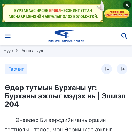
Нүүр
Уншлагууд
Гарчиг
Өдөр тутмын Бурханы үг:
Бурханы ажлыг мэдэх нь | Эшлэл
204
Өнөөдөр Би өөрсдийн чинь оршин
тогтнолын төлөө, мөн Өөрийнхөө ажлыг