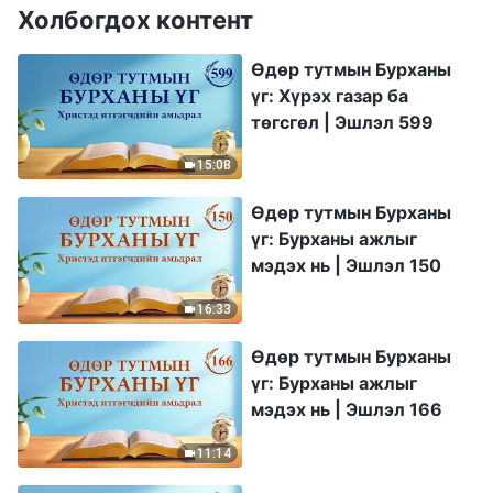
Холбогдох контент
Өдөр тутмын Бурханы
үг: Хүрэх газар ба
төгсгөл | Эшлэл 599
15:08
Өдөр тутмын Бурханы
үг: Бурханы ажлыг
мэдэх нь | Эшлэл 150
16:33
Өдөр тутмын Бурханы
үг: Бурханы ажлыг
мэдэх нь | Эшлэл 166
11:14