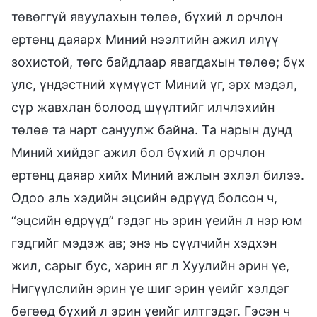
төвөггүй явуулахын төлөө, бүхий л орчлон
ертөнц даяарх Миний нээлтийн ажил илүү
зохистой, төгс байдлаар явагдахын төлөө; бүх
улс, үндэстний хүмүүст Миний үг, эрх мэдэл,
сүр жавхлан болоод шүүлтийг илчлэхийн
төлөө та нарт сануулж байна. Та нарын дунд
Миний хийдэг ажил бол бүхий л орчлон
ертөнц даяар хийх Миний ажлын эхлэл билээ.
Одоо аль хэдийн эцсийн өдрүүд болсон ч,
“эцсийн өдрүүд” гэдэг нь эрин үеийн л нэр юм
гэдгийг мэдэж ав; энэ нь сүүлчийн хэдхэн
жил, сарыг бус, харин яг л Хуулийн эрин үе,
Нигүүлслийн эрин үе шиг эрин үеийг хэлдэг
бөгөөд бүхий л эрин үеийг илтгэдэг. Гэсэн ч