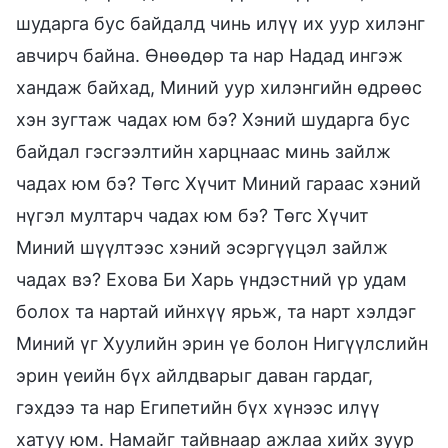
шударга бус байдалд чинь илүү их уур хилэнг
авчирч байна. Өнөөдөр та нар Надад ингэж
хандаж байхад, Миний уур хилэнгийн өдрөөс
хэн зугтаж чадах юм бэ? Хэний шударга бус
байдал гэсгээлтийн харцнаас минь зайлж
чадах юм бэ? Төгс Хүчит Миний гараас хэний
нүгэл мултарч чадах юм бэ? Төгс Хүчит
Миний шүүлтээс хэний эсэргүүцэл зайлж
чадах вэ? Ехова Би Харь үндэстний үр удам
болох та нартай ийнхүү ярьж, та нарт хэлдэг
Миний үг Хуулийн эрин үе болон Нигүүлслийн
эрин үеийн бүх айлдварыг даван гардаг,
гэхдээ та нар Египетийн бүх хүнээс илүү
хатуу юм. Намайг тайвнаар ажлаа хийх зуур