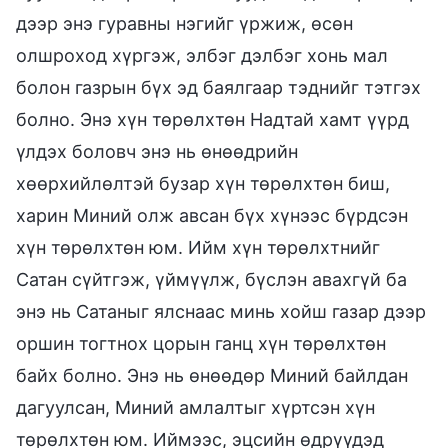
дээр энэ гуравны нэгийг үржиж, өсөн
олшроход хүргэж, элбэг дэлбэг хонь мал
болон газрын бүх эд баялгаар тэднийг тэтгэх
болно. Энэ хүн төрөлхтөн Надтай хамт үүрд
үлдэх боловч энэ нь өнөөдрийн
хөөрхийлөлтэй бузар хүн төрөлхтөн биш,
харин Миний олж авсан бүх хүнээс бүрдсэн
хүн төрөлхтөн юм. Ийм хүн төрөлхтнийг
Сатан сүйтгэж, үймүүлж, бүслэн авахгүй ба
энэ нь Сатаныг ялснаас минь хойш газар дээр
оршин тогтнох цорын ганц хүн төрөлхтөн
байх болно. Энэ нь өнөөдөр Миний байлдан
дагуулсан, Миний амлалтыг хүртсэн хүн
төрөлхтөн юм. Иймээс, эцсийн өдрүүдэд