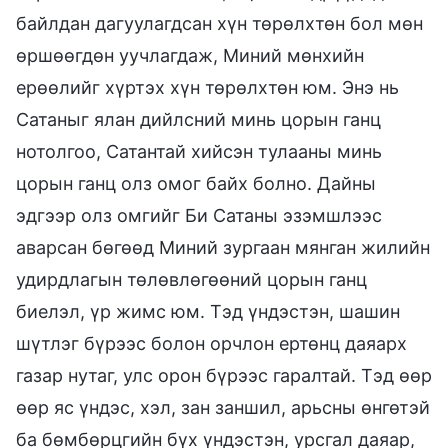
байлдан дагуулагдсан хүн төрөлхтөн бол мөн
өршөөгдөн уучлагдаж, Миний мөнхийн
ерөөлийг хүртэх хүн төрөлхтөн юм. Энэ нь
Сатаныг ялан дийлсний минь цорын ганц
нотолгоо, Сатантай хийсэн тулааны минь
цорын ганц олз омог байх болно. Дайны
эдгээр олз омгийг Би Сатаны эзэмшлээс
аварсан бөгөөд Миний зургаан мянган жилийн
удирдлагын төлөвлөгөөний цорын ганц
биелэл, үр жимс юм. Тэд үндэстэн, шашин
шүтлэг бүрээс болон орчлон ертөнц даяарх
газар нутаг, улс орон бүрээс гаралтай. Тэд өөр
өөр яс үндэс, хэл, зан заншил, арьсны өнгөтэй
ба бөмбөрцгийн бүх үндэстэн, урсгал даяар,