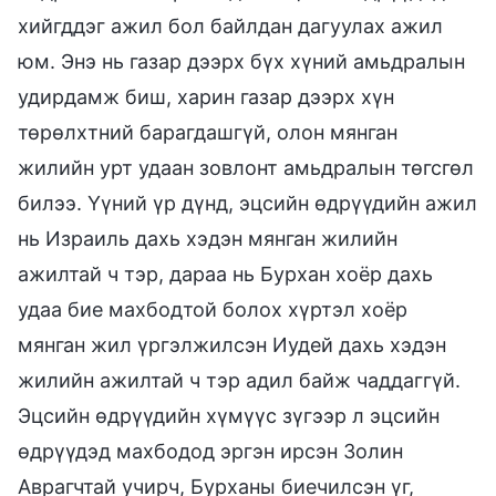
хийгддэг ажил бол байлдан дагуулах ажил
юм. Энэ нь газар дээрх бүх хүний амьдралын
удирдамж биш, харин газар дээрх хүн
төрөлхтний барагдашгүй, олон мянган
жилийн урт удаан зовлонт амьдралын төгсгөл
билээ. Үүний үр дүнд, эцсийн өдрүүдийн ажил
нь Израиль дахь хэдэн мянган жилийн
ажилтай ч тэр, дараа нь Бурхан хоёр дахь
удаа бие махбодтой болох хүртэл хоёр
мянган жил үргэлжилсэн Иудей дахь хэдэн
жилийн ажилтай ч тэр адил байж чаддаггүй.
Эцсийн өдрүүдийн хүмүүс зүгээр л эцсийн
өдрүүдэд махбодод эргэн ирсэн Золин
Аврагчтай учирч, Бурханы биечилсэн үг,