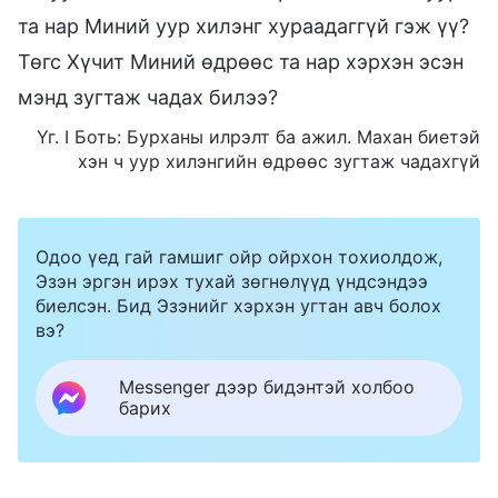
та нар Миний уур хилэнг хураадаггүй гэж үү?
Төгс Хүчит Миний өдрөөс та нар хэрхэн эсэн
мэнд зугтаж чадах билээ?
Үг. I Боть: Бурханы илрэлт ба ажил. Махан биетэй
хэн ч уур хилэнгийн өдрөөс зугтаж чадахгүй
Одоо үед гай гамшиг ойр ойрхон тохиолдож,
Эзэн эргэн ирэх тухай зөгнөлүүд үндсэндээ
биелсэн. Бид Эзэнийг хэрхэн угтан авч болох
вэ?
Messenger дээр бидэнтэй холбоо
барих