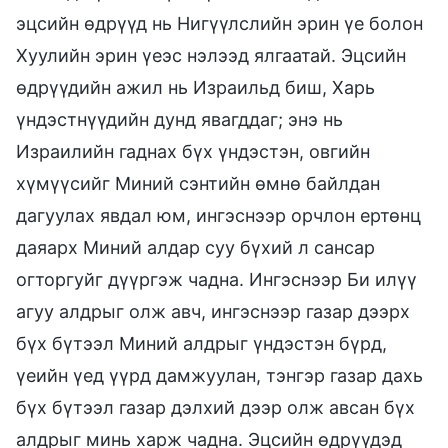
эцсийн өдрүүд нь Нигүүлслийн эрин үе болон
Хуулийн эрин үеэс нэлээд ялгаатай. Эцсийн
өдрүүдийн ажил нь Израильд биш, Харь
үндэстнүүдийн дунд явагддаг; энэ нь
Израилийн гаднах бүх үндэстэн, овгийн
хүмүүсийг Миний сэнтийн өмнө байлдан
дагуулах явдал юм, ингэснээр орчлон ертөнц
даяарх Миний алдар суу бүхий л сансар
огторгуйг дүүргэж чадна. Ингэснээр Би илүү
агуу алдрыг олж авч, ингэснээр газар дээрх
бүх бүтээл Миний алдрыг үндэстэн бүрд,
үеийн үед үүрд дамжуулан, тэнгэр газар дахь
бүх бүтээл газар дэлхий дээр олж авсан бүх
алдрыг минь харж чадна. Эцсийн өдрүүдэд