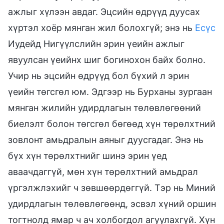
ажлыг хүлээн авдаг. Эцсийн өдрүүд дуусах
хүртэл хоёр мянган жил болохгүй; энэ нь
Есүс
Иудейд Нигүүлслийн эрин үеийн ажлыг
явуулсан үеийнх шиг богинохон байх болно.
Учир нь эцсийн өдрүүд бол бүхий л эрин
үеийн төгсгөл юм. Эдгээр нь Бурханы зургаан
мянган жилийн удирдлагын төлөвлөгөөний
биелэлт болон төгсгөл бөгөөд хүн төрөлхтний
зовлонт амьдралын аяныг дуусгадаг. Энэ нь
бүх хүн төрөлхтнийг шинэ эрин үед
аваачдаггүй, мөн хүн төрөлхтний амьдрал
үргэлжлэхийг ч зөвшөөрдөггүй. Тэр нь Миний
удирдлагын төлөвлөгөөнд, эсвэл хүний оршин
тогтнолд ямар ч ач холбогдол агуулахгүй. Хүн