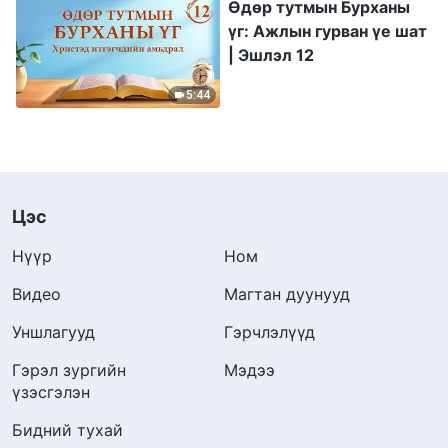
Өдөр тутмын Бурханы
үг: Ажлын гурван үе шат
| Эшлэл 12
5:44
Цэс
Нүүр
Ном
Видео
Магтан дуунууд
Уншлагууд
Гэрчлэлүүд
Гэрэл зургийн
Мэдээ
үзэсгэлэн
Бидний тухай