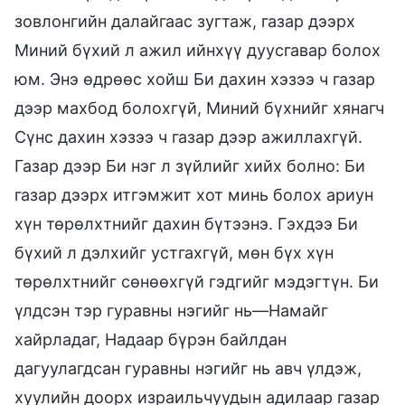
зовлонгийн далайгаас зугтаж, газар дээрх
Миний бүхий л ажил ийнхүү дуусгавар болох
юм. Энэ өдрөөс хойш Би дахин хэзээ ч газар
дээр махбод болохгүй, Миний бүхнийг хянагч
Сүнс дахин хэзээ ч газар дээр ажиллахгүй.
Газар дээр Би нэг л зүйлийг хийх болно: Би
газар дээрх итгэмжит хот минь болох ариун
хүн төрөлхтнийг дахин бүтээнэ. Гэхдээ Би
бүхий л дэлхийг устгахгүй, мөн бүх хүн
төрөлхтнийг сөнөөхгүй гэдгийг мэдэгтүн. Би
үлдсэн тэр гуравны нэгийг нь—Намайг
хайрладаг, Надаар бүрэн байлдан
дагуулагдсан гуравны нэгийг нь авч үлдэж,
хуулийн доорх израильчуудын адилаар газар