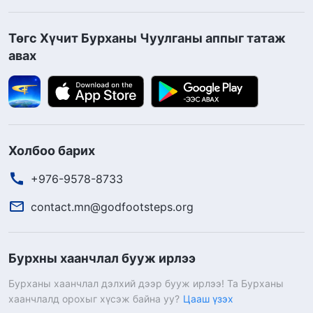
Төгс Хүчит Бурханы Чуулганы аппыг татаж
авах
Холбоо барих
+976-9578-8733
contact.mn@godfootsteps.org
Бурхны хаанчлал бууж ирлээ
Бурханы хаанчлал дэлхий дээр бууж ирлээ! Та Бурханы
хаанчлалд орохыг хүсэж байна уу?
Цааш үзэх