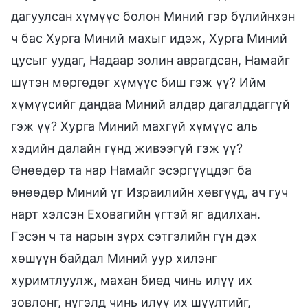
дагуулсан хүмүүс болон Миний гэр бүлийнхэн
ч бас Хурга Миний махыг идэж, Хурга Миний
цусыг уудаг, Надаар золин аврагдсан, Намайг
шүтэн мөргөдөг хүмүүс биш гэж үү? Ийм
хүмүүсийг дандаа Миний алдар дагалддаггүй
гэж үү? Хурга Миний махгүй хүмүүс аль
хэдийн далайн гүнд живээгүй гэж үү?
Өнөөдөр та нар Намайг эсэргүүцдэг ба
өнөөдөр Миний үг Израилийн хөвгүүд, ач гуч
нарт хэлсэн Еховагийн үгтэй яг адилхан.
Гэсэн ч та нарын зүрх сэтгэлийн гүн дэх
хөшүүн байдал Миний уур хилэнг
хуримтлуулж, махан биед чинь илүү их
зовлонг, нүгэлд чинь илүү их шүүлтийг,